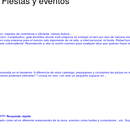
 Fiestas y eventos
n, maestro de ceremonia u oficiante, mesas dulces...
ersos. Cumpleaños, gala benéfica donde está empresa se entregó al cien por cien de manera tot
n esta empresa para el evento más importante de mi vida, a nivel personal, mi boda. Rafael bu
 parte sobresaliente. Recomiendo a vive tu sueño eventos para cualquier idea que quieras hacer re
horneada en el momento. A diferencia de otros caterings, preparamos y cocinamos las pizzas en el
ervicios podemos ofrecerte? * cocina en vivo: con solo un pequeño espacio en...
Responde rápido
ado como tal en diferente restaurantes de la zona, eventos como bodas y comuniones , etc. Soy 