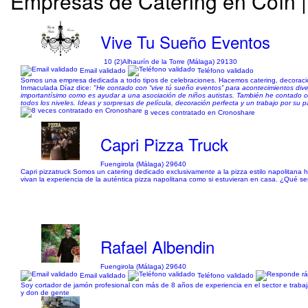
Empresas de Catering en Coín |
Vive Tu Sueño Eventos
10 (2)
Alhaurín de la Torre (Málaga) 29130
Email validado
Teléfono validado
Somos una empresa dedicada a todo tipos de celebraciones. Hacemos catering, decoracio
Inmaculada Díaz dice:
"He contado con “vive tú sueño eventos” para acontecimientos div
importantísimo como es ayudar a una asociación de niños autistas. También he contado co
todos los niveles. Ideas y sorpresas de película, decoración perfecta y un trabajo por su
8 veces contratado en Cronoshare
Capri Pizza Truck
Fuengirola (Málaga) 29640
Capri pizzatruck Somos un catering dedicado exclusivamente a la pizza estilo napolitana 
vivan la experiencia de la auténtica pizza napolitana como si estuvieran en casa. ¿Qué s
Rafael Albendin
Fuengirola (Málaga) 29640
Email validado
Teléfono validado
Soy cortador de jamón profesional con más de 8 años de experiencia en el sector e trabaj
y don de gente