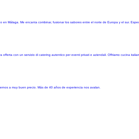
 en Málaga. Me encanta combinar, fusionar los sabores entre el norte de Europa y el sur. Especia
offerta con un servizio di catering autentico per eventi privati e aziendali. Offriamo cucina italian
dernos a muy buen precio. Más de 40 años de experiencia nos avalan.