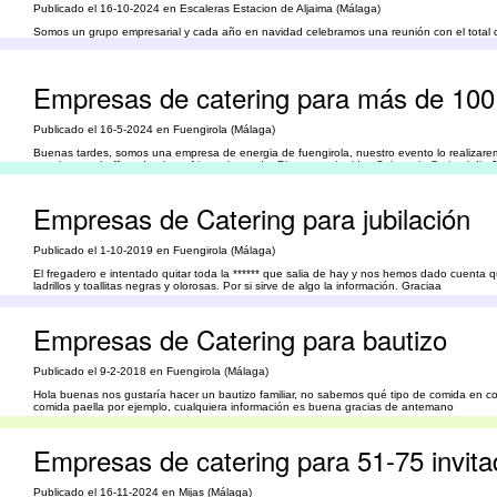
Publicado el 16-10-2024 en Escaleras Estacion de Aljaima (Málaga)
Somos un grupo empresarial y cada año en navidad celebramos una reunión con el total de
que me interesa saber es si pueden ofrecernos la comida pero sin servicio de camareros. E
Empresas de catering para más de 100 
Publicado el 16-5-2024 en Fuengirola (Málaga)
Buenas tardes, somos una empresa de energia de fuengirola, nuestro evento lo realizaremos 
catering con buffete de platos frios sobre todo. Picoteo embutidos Salmorejo Seria el dia 2
Empresas de Catering para jubilación
Publicado el 1-10-2019 en Fuengirola (Málaga)
El fregadero e intentado quitar toda la ****** que salia de hay y nos hemos dado cuent
ladrillos y toallitas negras y olorosas. Por si sirve de algo la información. Graciaa
Empresas de Catering para bautizo
Publicado el 9-2-2018 en Fuengirola (Málaga)
Hola buenas nos gustaría hacer un bautizo familiar, no sabemos qué tipo de comida en c
comida paella por ejemplo, cualquiera información es buena gracias de antemano
Empresas de catering para 51-75 invit
Publicado el 16-11-2024 en Mijas (Málaga)