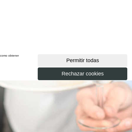
sí como obtener
más