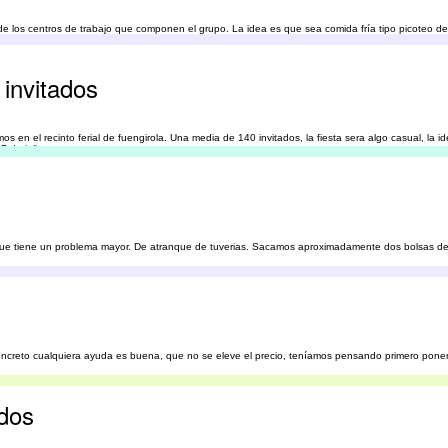
 los centros de trabajo que componen el grupo. La idea es que sea comida fría tipo picoteo de 
l evento se celebratía en nuestras instalaciones.
invitados
en el recinto ferial de fuengirola. Una media de 140 invitados, la fiesta sera algo casual, la i
7 de julio
a que tiene un problema mayor. De atranque de tuverias. Sacamos aproximadamente dos bolsas de
oncreto cualquiera ayuda es buena, que no se eleve el precio, teníamos pensando primero poner
ados