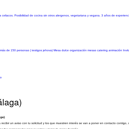
ra celiacos. Posibilidad de cocina sin otros alergenos, vegetariana y vegana. 3 años de experien
s de 150 personas ( testigos jehova) Mesa dulce organización mesas catering animación Invit
io
álaga)
aga)
.
recibir un aviso con tu solicitud y los que muestren interés se van a poner en contacto contigo,