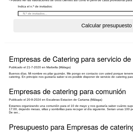
- Puedes ver las valoraciones de otros clientes así como el perfil de cada profesional par
Indica el n.º de invitados:
Empresas de Catering para servicio de
Publicado el 21-7-2020 en Marbella (Málaga)
Buenos días. Mi nombre es pilar guzmán. Me pongo en contacto con usted porque tenemos u
catering. En principio nos gustaría saber si es posible disponer de servicio de catering pa
Empresas de catering para comunión
Publicado el 20-9-2024 en Escaleras Estacion de Cartama (Málaga)
Estamos organizando una comunión para el 10 de mayo y nos gustaría saber cuánto supon
17:00, dejando mesas, sillas y sombrillas para recoger al día siguiente. Serian unas 100
De ser...
Presupuesto para Empresas de catering