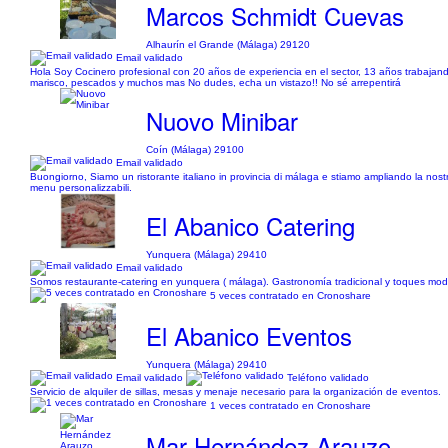
Marcos Schmidt Cuevas
Alhaurín el Grande (Málaga) 29120
Email validado
Hola Soy Cocinero profesional con 20 años de experiencia en el sector, 13 años trabajando
marisco, pescados y muchos mas No dudes, echa un vistazo!! No sé arrepentirá
Nuovo Minibar
Coín (Málaga) 29100
Email validado
Buongiorno, Siamo un ristorante italiano in provincia di málaga e stiamo ampliando la nostra 
menu personalizzabili.
El Abanico Catering
Yunquera (Málaga) 29410
Email validado
Somos restaurante-catering en yunquera ( málaga). Gastronomía tradicional y toques mo
5 veces contratado en Cronoshare
El Abanico Eventos
Yunquera (Málaga) 29410
Email validado
Teléfono validado
Servicio de alquiler de sillas, mesas y menaje necesario para la organización de eventos.
1 veces contratado en Cronoshare
Mar Hernández Arauzo