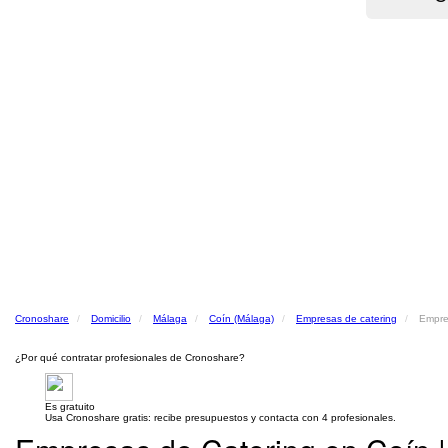
Cronoshare
Domicilio
Málaga
Coín (Málaga)
Empresas de catering
Empre
¿Por qué contratar profesionales de Cronoshare?
Es gratuito
Usa Cronoshare gratis: recibe presupuestos y contacta con 4 profesionales.