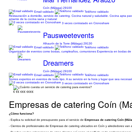
Coín (Málaga) 29100
Email validado
Teléfono validado
Restauración a domicilio, servicio de catering. Cocina natural y saludable. Cocina apta pa
amante de la cocina sana y natural
3 veces contratado en Cronoshare
Pausweetevents
Alhaurín de la Torre (Málaga) 29130
Email validado
Teléfono validado
Organizador de eventos como bodas, cumpleaños, comuniones Experiencia en bodas de má
Dreamers
Coín (Málaga) 29100
Email validado
Teléfono validado
Somos expertos en eventos de todo tipo. A su servicio en la hora y lugar que sea necesar
3 veces contratado en Cronoshare
€
€€
€€€
€€€€
Empresas de catering Coín (M
¿Cómo funciona?
- Explica tu solicitud de presupuesto para el servicio de
Empresas de catering Coín (Mál
- Cientos de profesionales de Empresas de catering ubicados en Coín y alrededores van a 