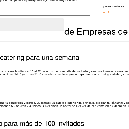
a poder comparar los presupuestos y tomar la mejor decisión.
Tu presupuesto es:
– €
de Empresas de 
 catering para una semana
n viaje familiar del 15 al 22 de agosto en una villa de marbella y estamos interesados en contr
ra comidas (14 h) y cenas (21 h) todos los días. Nos gustaría que fuera un catering variado y no te
dría contar con vosotros. Buscamos un catering que venga a finca la esperanza (cártama) y e
 personas (70 adultos y 30 niños). Queríamos un cóctel de bienvenida con camareros y después u
 para más de 100 invitados