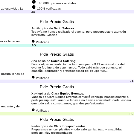
+60.000 opiniones recibidas
autoservicio . Lo
100% verificadas
JU
Pide Precio Gratis
Judith opina de
Dado Sabores
:
Todavía no hemos realizado el evento, pero presupuesto y atención
inmediata. Gracias
dea es tener un
Verificada
AG
Pide Precio Gratis
Ana opina de
Daniela Catering
:
Desde el primer contacto fue todo estupendo!! El servicio el día del
evento fue fuera de este mundo. Todo salió más que perfecto, el
empeño, dedicación y profesionalidad del equipo fue...
 basura llenas de
Verificada
XA
Pide Precio Gratis
Xavi opina de
Clara Equipo Eventos
:
Vanesa de Clara Equipo Eventos contactó conmigo inmediatamente al
pedir presupuesto, aunque todavía no hemos concretado nada, espero
que todo salga como parece, grandes profesionales
 entrante y de
Verificada
PL
Pide Precio Gratis
Pedro opina de
Clara Equipo Eventos
:
Preparamos un cumpleaños y todo salió genial, trato y amabilidad
perfecto. Muy recomendables