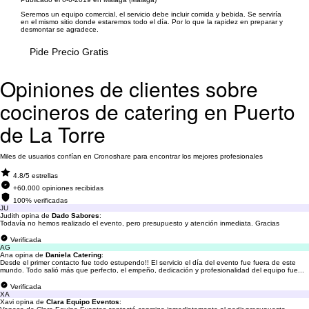
Seremos un equipo comercial, el servicio debe incluir comida y bebida. Se serviría
en el mismo sitio donde estaremos todo el día. Por lo que la rapidez en preparar y
desmontar se agradece.
Pide Precio Gratis
Opiniones de clientes sobre
cocineros de catering en Puerto
de La Torre
Miles de usuarios confían en Cronoshare para encontrar los mejores profesionales
4.8/5 estrellas
+60.000 opiniones recibidas
100% verificadas
JU
Judith opina de
Dado Sabores
:
Todavía no hemos realizado el evento, pero presupuesto y atención inmediata. Gracias
Verificada
AG
Ana opina de
Daniela Catering
:
Desde el primer contacto fue todo estupendo!! El servicio el día del evento fue fuera de este
mundo. Todo salió más que perfecto, el empeño, dedicación y profesionalidad del equipo fue...
Verificada
XA
Xavi opina de
Clara Equipo Eventos
: