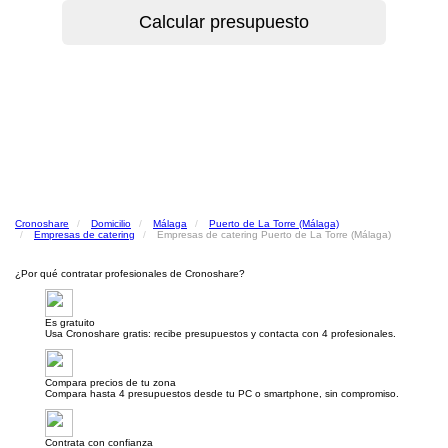
Cronoshare
Domicilio
Málaga
Puerto de La Torre (Málaga)
Empresas de catering
Empresas de catering Puerto de La Torre (Málaga)
¿Por qué contratar profesionales de Cronoshare?
Es gratuito
Usa Cronoshare gratis: recibe presupuestos y contacta con 4 profesionales.
Compara precios de tu zona
Compara hasta 4 presupuestos desde tu PC o smartphone, sin compromiso.
Contrata con confianza