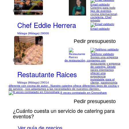
Email validado
Cetering para todo
1/4
tipo de eventos,
cocina internacional,
coctelería. Chef
privado
Chef Eddie Herrera
Email validado
Málaga (Málaga) 29006
Pedir presupuesto
Teléfono validado
Somos una empresa
1/6
de restauración, contamos con
restaurante y empresa
de catering. Desde
raices intentamos
Restautante Raices
ofrecer una
experiencia
inolvidable para el
Málaga (Málaga) 29014
cliente, gastronomía
diferente con cocina de autor . Nuestro catering ofrece diferentes tipos de cocina y
de servicio , nos adaptamos a las necesidades de nuestros clientes .
6 veces contratado en Cronoshare
Pedir presupuesto
¿Cuánto cuesta un servicio de catering para
eventos?
Ver guía de precios