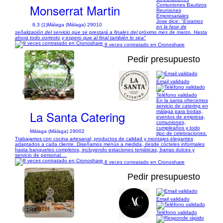
Monserrat Martin
Comuniones Bautizos
Reuniones
Empresariales
Jose dice:
"Estamos
8,3 (1)
Málaga (Málaga) 29010
en la fase de
señalización del servicio que se prestará a finales del próximo mes de marzo. Hasta
ahora todo correcto y espero que al final también lo sea"
9 veces contratado en Cronoshare
Pedir presupuesto
Email validado
1/7
Teléfono validado
En la santa ofrecemos
servicio de catering en
La Santa Catering
málaga para bodas,
eventos de empresa,
comuniones,
cumpleaños y todo
Málaga (Málaga) 29002
tipo de celebraciones.
Trabajamos con cocina artesanal, productos de calidad y montajes elegantes
adaptados a cada cliente. Diseñamos menús a medida, desde cócteles informales
hasta banquetes completos, incluyendo estaciones temáticas, barras dulces y
servicio de personal....
8 veces contratado en Cronoshare
Pedir presupuesto
Email validado
1/48
Teléfono validado