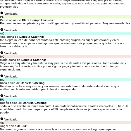
Vanesa de Clara Equipo Eventos contactó conmigo inmediatamente al pedir presupuesto,
aunque todavía no hemos concretado nada, espero que todo salga como parece, grandes
profesionales
Verificada
PL
Pedro opina de
Clara Equipo Eventos
:
Preparamos un cumpleaños y todo salió genial, trato y amabilidad perfecto. Muy recomendables
Verificada
AC
Ana opina de
Daniela Catering
:
Me alegro mucho de haber contratado este catering virginia es súper profesional y en el
momento en que empezó a trabajar me quedé más tranquila porque sabía que todo iba a ir
bien. La calidad y la...
Verificada
MC
María opina de
Daniela Catering
:
Virginia es muy atenta y ha estado muy pendiente de todas mis peticiones. Todo estaba muy
bueno según los invitados. Por poner alguna pega y teniendo en cuenta que no tengo
experiencia en...
Verificada
RO
Rosa opina de
Daniela Catering
:
Recibimos un trato muy cordial y un servicio bastante bueno durante todo el evento que
realizamos, la relacion calidad precio ha sido estupenda
Verificada
RU
Rubén opina de
Daniela Catering
:
Todo lo que escriba se quedaría corto. Una profesional increíble a todos los niveles. El trato, la
amabilidad, todo lo que preparó para el 50 cumpleaños de mi mujer fue espectacular, solo
puedo...
Verificada
AN
Angel opina de
Luz
:
No tenía ninguna experiencia en este tipo de servicios pero desde luego que repetiré.