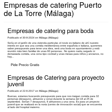
Empresas de catering Puerto
de La Torre (Málaga)
Empresas de catering para boda
Publicado el 30-9-2024 en Málaga (Málaga)
Sería en el jardín de una vivienda particular, el novio es italiano de ahí nuestro
interés en que sea una comida mediterránea entre española e italiana, queremos
saber presupuesto para tener una idea, será una boda en ayuntamiento y está
reunión más bien familiar de unas 60 personas.. No quiero nada cargado ni
demasiada comida, una cena tipo cocktail y unas mesas para niños y ancianos, no
hay...
Pide Precio Gratis
Empresas de Catering para proyecto
juvenil
Publicado el 22-6-2017 en Málaga (Málaga)
Buenas, estamos buscando presupuesto para que nos traigan comida para 32
personas (desayuno, almuerzo y cena) durante la semana del 18 al 25 de
septiembre. Serían 7 desayunos, 6 almuerzos y una cena. Es para un proyecto
juvenil que se realizará en la noria (centro de innovación social) que se encuentra
al lado del hospital materno.