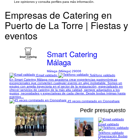
Lee opiniones y consulta perfiles para más información.
Empresas de Catering en
Puerto de La Torre | Fiestas y
eventos
Smart Catering
Málaga
Málaga (Málaga) 29006
Email validado
Teléfono validado
En Smart Catering Málaga nos apasiona crear experiencias gastronómicas
excepcionales que convierten cualquier evento en algo inolvidable. Somos un
equipo con amplia trayectoria en el sector de la restauración, especializado en
ofrecer servicios de catering de la más alta calidad, siempre adaptados a los
gustos, necesidades y expectativas de cada cliente. Desde bodas íntimas hasta
eventos...
45 veces contratado en Cronoshare
Pedir presupuesto
Email validado
1/16
Teléfono validado
Organización Bodas
Celebraciones