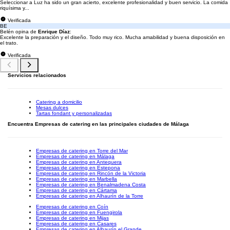
Seleccionar a Luz ha sido un gran acierto, excelente profesionalidad y buen servicio. La comida
riquísima y...
Verificada
BE
Belén opina de
Enrique Díaz
:
Excelente la preparación y el diseño. Todo muy rico. Mucha amabilidad y buena disposición en
el trato.
Verificada
Servicios relacionados
Catering a domicilio
Mesas dulces
Tartas fondant y personalizadas
Encuentra Empresas de catering en las principales ciudades de Málaga
Empresas de catering en Torre del Mar
Empresas de catering en Málaga
Empresas de catering en Antequera
Empresas de catering en Estepona
Empresas de catering en Rincón de la Victoria
Empresas de catering en Marbella
Empresas de catering en Benalmadena Costa
Empresas de catering en Cártama
Empresas de catering en Alhaurín de la Torre
Empresas de catering en Coín
Empresas de catering en Fuengirola
Empresas de catering en Mijas
Empresas de catering en Casares
Empresas de catering en Alhaurín el Grande