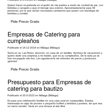
Quiero hacer mi preboda en el jardín de mis padres a modo de cocktail de pie, con
bebidas y canapés y que el menaje sea externo. Aproximadamente para 50
personas, por lo que serían necesarios camareros que pasen con bandejas de
bebidas y comida
Pide Precio Gratis
Empresas de Catering para
cumpleaños
Publicado el 16-12-2018 en Málaga (Málaga)
Sería en av. Las flores, alcorcón, en casa de un familiar. Venimos de vacaciones y
quiero darle una sorpresa a mi marido, que es su cumpleaños. De la tarta ya se
han encargado mis tíos. Les agradecería me informen de precio y productos.
¡gracias!
Pide Precio Gratis
Presupuesto para Empresas de
catering para bautizo
Publicado el 20-3-2023 en Málaga (Málaga)
Es para una celebración familiar en una casa rural en campanillas. Estaba
interesada en algo de picoteo o pequeño buffett y bebidas y postres, sin que sea
un menú servido. Seria en una terraza al aire libre