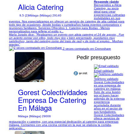
Responde rápido
Alicia Catering
Bienvenidos a Alicia
Catering, su socio
ideal para crear
experiencias culinarias
9,5 (2)
Málaga (Málaga) 29140
inolvidables en sus
eventos. Nos especializamos en ofrecer un servicio de catering de alta calidad para
todo tipo de ocasiones, desde bodas y cumpleaños hasta eventos corporativos y
reuniones familiares. Servicios Ofrecidos 1. Catering para Bodas - Menús
personalizados para reflejar el estilo y...
María Jurado dice:
"Realizamos un evento con alicia catering el 24 de agosto,. Fue
un acierto contar con ellos, todo muy rico y bien presentado, quedamos muy
satisfechos, tanto del catering como del trato de raúl y de todo el equipo.. Muchas
gracias"
2 veces contratado en Cronoshare
Pedir presupuesto
Email validado
1/27
Teléfono validado
Gorest Colectividades
es una empresa de
Gorest Colectividades
catering en málaga,
fruto de una ilusión
por el buen hacer,
Empresa De Catering
además de la extensa
experiencia
En Málaga
acumulada durante
años en el sector de
sus fundadores.
Gorest Colectividades
Málaga (Málaga) 29006
ofrece servicios de
restauración y catering, con una especial dedicación al catering para empresas
málaga. Contamos con una cocina central en la que se elabora la comida,
aplicando...