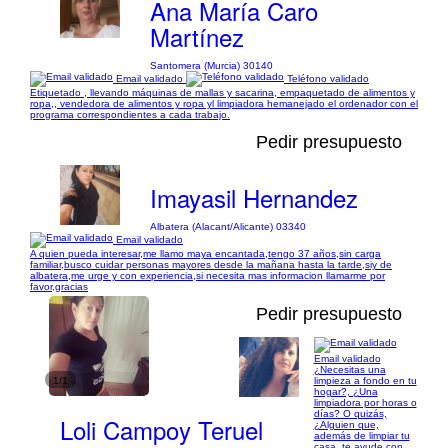
Ana María Caro
Martínez
Santomera (Murcia) 30140
Email validado
Teléfono validado
Etiquetado , llevando máquinas de mallas y sacarina, empaquetado de alimentos y
ropa,, vendedora de alimentos y ropa yl limpiadora hemanejado el ordenador con el
programa correspondientes a cada trabajo.
Pedir presupuesto
Imayasil Hernandez
Albatera (Alacant/Alicante) 03340
Email validado
A quien pueda interesar,me llamo maya encantada,tengo 37 años,sin carga
familiar,busco cuidar personas mayores desde la mañana hasta la tarde,siy de
albatera,me urge y con experiencia,si necesita mas informacion llamarme por
favor,gracias
Pedir presupuesto
Email validado
¿Necesitas una
1/1
limpieza a fondo en tu
hogar?, ¿Una
limpiadora por horas o
días? O quizás,
Loli Campoy Teruel
¿Alguien que,
además de limpiar tu
casa, te ayude con