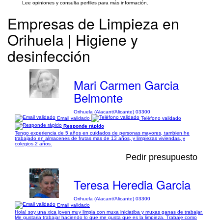
Lee opiniones y consulta perfiles para más información.
Empresas de Limpieza en
Orihuela | Higiene y
desinfección
Mari Carmen Garcia
Belmonte
Orihuela (Alacant/Alicante) 03300
Email validado
Teléfono validado
Responde rápido
Tengo experiencia de 5 años en cuidados de personas mayores, tambien he
trabajado en almacenes de frutas mas de 13 años, y limpiezas viviendas, y
colegios.2 años.
Pedir presupuesto
Teresa Heredia Garcia
Orihuela (Alacant/Alicante) 03300
Email validado
Hola! soy una xica joven muy limpia con muxa iniciatiba y muxas ganas de trabajar.
Me gustaria trabajar haciendo lo que me gusta que es la limpieza. Trabaje como