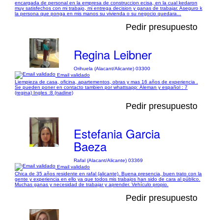
encargada de personal en la empresa de construccion ecisa, en la cual kedaron
muy satisfechos con mi trabajo, mi entrega decision y ganas de trabajar. Aseguro k
la persona que ponga en mis manos su vivienda o su negocio quedara...
Pedir presupuesto
Regina Leibner
Orihuela (Alacant/Alicante) 03300
Email validado
Liempieza de casa, oficina, apartementos, obras y mas 16 años de experiencia .
Se pueden poner en contacto tambien por whattsapp: Aleman y español : 7
(regina) Ingles :8 (nadine)
Pedir presupuesto
Estefania Garcia
Baeza
Rafal (Alacant/Alicante) 03369
Email validado
Chica de 35 años residente en rafal (alicante). Buena presencia, buen trato con la
gente y experiencia en ello ya que todos mis trabajos han sido de cara al público.
Muchas ganas y necesidad de trabajar y aprender. Vehículo propio.
Pedir presupuesto