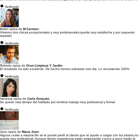
Verificada
Belen opina de
M Carmen
:
Vinieron dos chicas,excepcionales y muy profesionales,quede muy satisfecha y por supuesto
repetiré!
Verificada
Roberto opina de
Orun Limpieza Y Jardin
:
El resultado ha sido excelente. De hecho hemos solicitado otro dia. Lo recomiendo 100%
Verificada
Vanessa opina de
Carla Gonçalo
:
Se quedo mas tiempo del hablado por terminar trabajo.muy profesional y formal
Verificada
Joan opina de
Maria Jose
:
Alguna cosita a mejorar.No se le puede pedir al cliente que te ayude a cargar con los trastos,no
queda muy profesional. Aunque tienen experiencia están empezando y poco a poco harán la