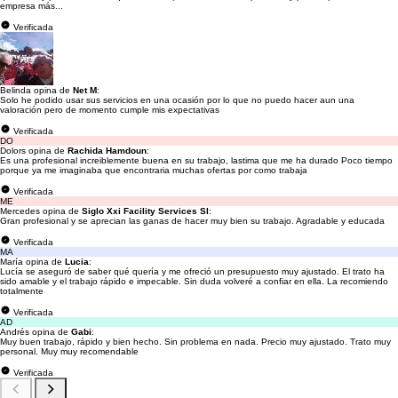
empresa más...
Verificada
Belinda opina de
Net M
:
Solo he podido usar sus servicios en una ocasión por lo que no puedo hacer aun una
valoración pero de momento cumple mis expectativas
Verificada
DO
Dolors opina de
Rachida Hamdoun
:
Es una profesional increiblemente buena en su trabajo, lastima que me ha durado Poco tiempo
porque ya me imaginaba que encontraria muchas ofertas por como trabaja
Verificada
ME
Mercedes opina de
Siglo Xxi Facility Services Sl
:
Gran profesional y se aprecian las ganas de hacer muy bien su trabajo. Agradable y educada
Verificada
MA
María opina de
Lucia
:
Lucía se aseguró de saber qué quería y me ofreció un presupuesto muy ajustado. El trato ha
sido amable y el trabajo rápido e impecable. Sin duda volveré a confiar en ella. La recomiendo
totalmente
Verificada
AD
Andrés opina de
Gabi
:
Muy buen trabajo, rápido y bien hecho. Sin problema en nada. Precio muy ajustado. Trato muy
personal. Muy muy recomendable
Verificada