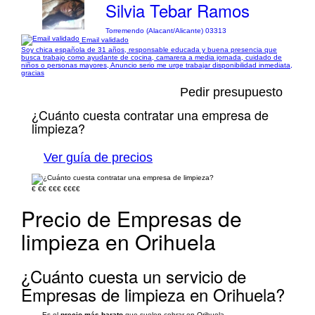
Silvia Tebar Ramos
Torremendo (Alacant/Alicante) 03313
Email validado
Soy chica española de 31 años, responsable educada y buena presencia que
busca trabajo como ayudante de cocina, camarera a media jornada, cuidado de
niños o personas mayores, Anuncio serio me urge trabajar disponibilidad inmediata,
gracias
Pedir presupuesto
¿Cuánto cuesta contratar una empresa de
limpieza?
Ver guía de precios
€
€€
€€€
€€€€
Precio de Empresas de
limpieza en Orihuela
¿Cuánto cuesta un servicio de
Empresas de limpieza en Orihuela?
Es el
precio más barato
que suelen cobrar en Orihuela