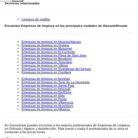
Servicios relacionados
Limpieza de graffitis
Encuentra Empresas de limpieza en las principales ciudades de Alacant/Alicante
Empresas de limpieza en Alicante/Alacant
Empresas de limpieza en Ondara
Empresas de limpieza en Mutxamel
Empresas de limpieza en El Campello
Empresas de limpieza en Playa de Sant Joan
Empresas de limpieza en Benidorm
Empresas de limpieza en Torrevieja
Empresas de limpieza en Villena
Empresas de limpieza en Guardamar del Segura
Empresas de limpieza en Crevillent
Empresas de limpieza en Novelda
Empresas de limpieza en Torre de La Horadada
Empresas de limpieza en Santa Pola
Empresas de limpieza en Almoradí
Empresas de limpieza en Elx/Elche
Empresas de limpieza en Elda
Empresas de limpieza en Petrer
Empresas de limpieza en Villajoyosa
Empresas de limpieza en Alcoi/Alcoy
Empresas de limpieza en Albatera
En Cronoshare puedes encontrar a los mejores profesionales de Empresas de Limpieza
en Orihuela | Higiene y desinfección. Pide precio y hasta 4 profesionales de tu zona te
contactan a las pocas horas.