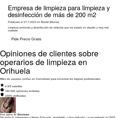
Empresa de limpieza para limpieza y
desinfección de más de 200 m2
Publicado el 27-7-2023 en Beniel (Murcia)
Limpieza profunda y desinfección de vivienda que ha estado en alquiler y muy mal
cuidada
Pide Precio Gratis
Opiniones de clientes sobre
operarios de limpieza en
Orihuela
Miles de usuarios confían en Cronoshare para encontrar los mejores profesionales
4.8/5 estrellas
+60.000 opiniones recibidas
100% verificadas
Ana opina de
Servisan
:
Sin duda la volveremos a llamar. Educada, agradable, y muy aplicada. La recomiendo al 100%.