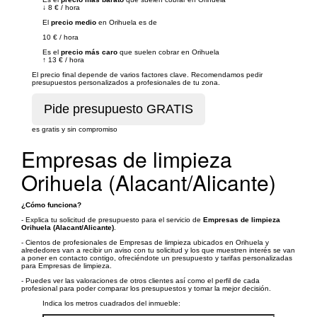
↓
8 €
/
hora
El
precio medio
en Orihuela es de
10 €
/
hora
Es el
precio más caro
que suelen cobrar en Orihuela
↑
13 €
/
hora
El precio final depende de varios factores clave. Recomendamos pedir
presupuestos personalizados a profesionales de tu zona.
es gratis y sin compromiso
Empresas de limpieza
Orihuela (Alacant/Alicante)
¿Cómo funciona?
- Explica tu solicitud de presupuesto para el servicio de
Empresas de limpieza
Orihuela (Alacant/Alicante)
.
- Cientos de profesionales de Empresas de limpieza ubicados en Orihuela y
alrededores van a recibir un aviso con tu solicitud y los que muestren interés se van
a poner en contacto contigo, ofreciéndote un presupuesto y tarifas personalizadas
para Empresas de limpieza.
- Puedes ver las valoraciones de otros clientes así como el perfil de cada
profesional para poder comparar los presupuestos y tomar la mejor decisión.
Indica los metros cuadrados del inmueble: