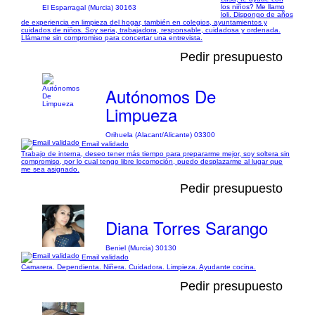
los niños? Me llamo
El Esparragal (Murcia) 30163
loli. Dispongo de años
de experiencia en limpieza del hogar, también en colegios, ayuntamientos y
cuidados de niños. Soy seria, trabajadora, responsable, cuidadosa y ordenada.
Llámame sin compromiso para concertar una entrevista.
Pedir presupuesto
Autónomos De
Limpueza
Orihuela (Alacant/Alicante) 03300
Email validado
Trabajo de interna, deseo tener más tiempo para prepararme mejor, soy soltera sin
compromiso, por lo cual tengo libre locomoción, puedo desplazarme al lugar que
me sea asignado.
Pedir presupuesto
Diana Torres Sarango
Beniel (Murcia) 30130
Email validado
Camarera. Dependienta. Niñera. Cuidadora. Limpieza. Ayudante cocina.
Pedir presupuesto