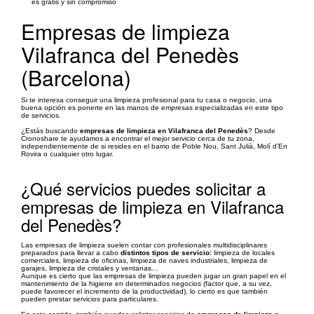
es gratis y sin compromiso
Empresas de limpieza
Vilafranca del Penedès
(Barcelona)
Si te interesa conseguir una limpieza profesional para tu casa o negocio, una
buena opción es ponerte en las manos de empresas especializadas en este tipo
de servicios.
¿Estás buscando
empresas de limpieza en Vilafranca del Penedès
? Desde
Cronoshare te ayudamos a encontrar el mejor servicio cerca de tu zona,
independientemente de si resides en el barrio de Poble Nou, Sant Julià, Molí d’En
Rovira o cualquier otro lugar.
¿Qué servicios puedes solicitar a
empresas de limpieza en Vilafranca
del Penedès?
Las empresas de limpieza suelen contar con profesionales multidisciplinares
preparados para llevar a cabo
distintos tipos de servicio:
limpieza de locales
comerciales, limpieza de oficinas, limpieza de naves industriales, limpieza de
garajes, limpieza de cristales y ventanas…
Aunque es cierto que las empresas de limpieza pueden jugar un gran papel en el
mantenimiento de la higiene en determinados negocios (factor que, a su vez,
puede favorecer el incremento de la productividad), lo cierto es que también
pueden prestar servicios para particulares.