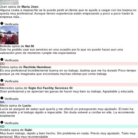
Joan opina de
Maria Jose
:
Alguna cosita a mejorar.No se le puede pedir al cliente que te ayude a cargar con los trastos,no
queda muy profesional. Aunque tienen experiencia están empezando y poco a poco harán la
empresa más...
Verificada
Belinda opina de
Net M
:
Solo he podido usar sus servicios en una ocasión por lo que no puedo hacer aun una
valoración pero de momento cumple mis expectativas
Verificada
DO
Dolors opina de
Rachida Hamdoun
:
Es una profesional increiblemente buena en su trabajo, lastima que me ha durado Poco tiempo
porque ya me imaginaba que encontraria muchas ofertas por como trabaja
Verificada
ME
Mercedes opina de
Siglo Xxi Facility Services Sl
:
Gran profesional y se aprecian las ganas de hacer muy bien su trabajo. Agradable y educada
Verificada
MA
María opina de
Lucia
:
Lucía se aseguró de saber qué quería y me ofreció un presupuesto muy ajustado. El trato ha
sido amable y el trabajo rápido e impecable. Sin duda volveré a confiar en ella. La recomiendo
totalmente
Verificada
AD
Andrés opina de
Gabi
:
Muy buen trabajo, rápido y bien hecho. Sin problema en nada. Precio muy ajustado. Trato muy
personal. Muy muy recomendable