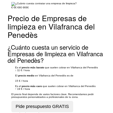
€
€€
€€€
€€€€
Precio de Empresas de
limpieza en Vilafranca del
Penedès
¿Cuánto cuesta un servicio de
Empresas de limpieza en Vilafranca
del Penedès?
Es el
precio más barato
que suelen cobrar en Vilafranca del Penedès
↓
11 €
/
hora
El
precio medio
en Vilafranca del Penedès es de
15 €
/
hora
Es el
precio más caro
que suelen cobrar en Vilafranca del Penedès
↑
19 €
/
hora
El precio final depende de varios factores clave. Recomendamos pedir
presupuestos personalizados a profesionales de tu zona.