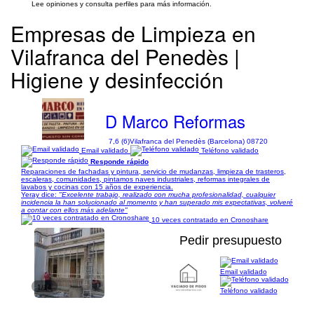
Lee opiniones y consulta perfiles para más información.
Empresas de Limpieza en
Vilafranca del Penedès |
Higiene y desinfección
D Marco Reformas
7,6 (6)
Vilafranca del Penedès (Barcelona) 08720
Email validado
Teléfono validado
Responde rápido
Reparaciones de fachadas y pintura, servicio de mudanzas, limpieza de trasteros,
escaleras, comunidades, pintamos naves industriales, reformas integrales de
lavabos y cocinas con 15 años de experiencia.
Yeray dice:
"Excelente trabajo, realizado con mucha profesionalidad, cualquier
incidencia la han solucionado al momento y han superado mis expectativas, volveré
a contar con ellos más adelante"
10 veces contratado en Cronoshare
Pedir presupuesto
Email validado
1/14
Teléfono validado