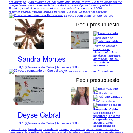
era domingo, y no dudaron en aceptarlo aún siendo festivo. En todo momento me
preguntaron que qué necesitaba y todo lo que les dije, lo hicieron perfecto.
Rápidas, resolutivas y encantadoras. Los volveré a contratar. 100%
recomendables. Muchas gracias por todo. Ha sido un placer conoceros."
11 veces contratado en Cronoshare
Pedir presupuesto
Email validado
1/1
Teléfono validado
Evelyn dice:
"Encantada. Trato
Sandra Montes
fantástico, educada,
profesional, un 10.
Sin duda la
recomiendo"
8,3 (9)
Vilanova i la Geltrú (Barcelona) 08800
25 veces contratado en Cronoshare
Pedir presupuesto
Email validado
1/1
Teléfono validado
Responde rápido
Deyse Cabral
Especialistas en
frigoríficos, neveras,
congeladores,
arcones, aires
9,1 (9)
Vilanova i la Geltrú (Barcelona) 08800
acondicionados,
gama blanca, lavadoras, secadoras, hornos, encimeras, vitrocerámica, inducción,
campanas, lavavajillas, le reparamos cualquier electrodoméstico de cualquier marca