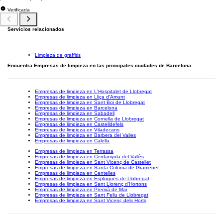
Verificada
Servicios relacionados
Limpieza de graffitis
Encuentra Empresas de limpieza en las principales ciudades de Barcelona
Empresas de limpieza en L'Hospitalet de Llobregat
Empresas de limpieza en Lliça d'Amunt
Empresas de limpieza en Sant Boi de Llobregat
Empresas de limpieza en Barcelona
Empresas de limpieza en Sabadell
Empresas de limpieza en Cornella de Llobregat
Empresas de limpieza en Castelldefels
Empresas de limpieza en Viladecans
Empresas de limpieza en Barbera del Valles
Empresas de limpieza en Calella
Empresas de limpieza en Terrassa
Empresas de limpieza en Cerdanyola del Vallès
Empresas de limpieza en Sant Vicenç de Castellet
Empresas de limpieza en Santa Coloma de Gramenet
Empresas de limpieza en Centelles
Empresas de limpieza en Esplugues de Llobregat
Empresas de limpieza en Sant Llorenç d'Hortons
Empresas de limpieza en Premià de Mar
Empresas de limpieza en Sant Feliu de Llobregat
Empresas de limpieza en Sant Vicenç dels Horts