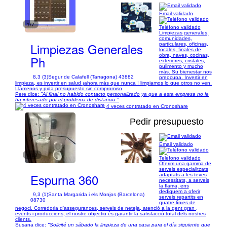
Email validado
1/7
Teléfono validado
Limpiezas generales,
comunidades,
Limpiezas Generales
particulares, oficinas,
locales, finales de
obra, naves, cocinas,
Ph
exteriores, cristales,
pulimento y mucho
más. Su bienestar nos
8,3 (3)
Segur de Calafell (Tarragona) 43882
preocupa. Invertir en
limpieza, es invertir en salud ¡ahora más que nunca ! limpiamos lo que otros no ven.
Llámenos y pida presupuesto sin compromiso
Pere dice:
"Al final no habido contacto personalizado ya que a esta empresa no le
ha interesado por el problema de distancia."
4 veces contratado en Cronoshare
Pedir presupuesto
Email validado
1/12
Teléfono validado
Oferim una gamma de
serveis especialitzats
Espurna 360
adaptats a les teves
necessitats, a serveis
la flama, ens
dediquem a oferir
9,3 (1)
Santa Margarida i els Monjos (Barcelona)
serveis repartits en
08730
quatre línies de
negoci. Corredoria d'assegurances, serveis de neteja, atenció a la gent gran ,
events i produccions, el nostre objectiu és garantir la satisfacció total dels nostres
clients.
Susana dice:
"Solicité un sábado la limpieza de una casa para el día siguiente que