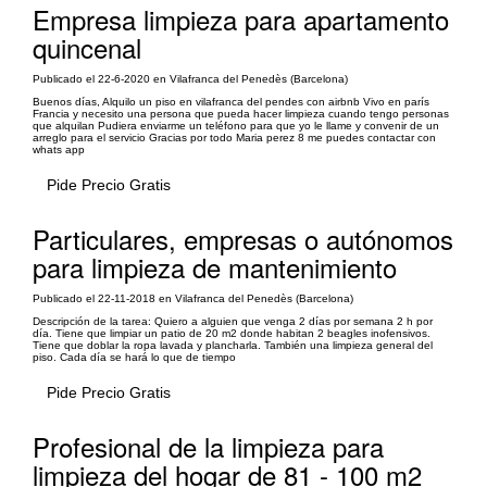
Empresa limpieza para apartamento
quincenal
Publicado el 22-6-2020 en Vilafranca del Penedès (Barcelona)
Buenos días, Alquilo un piso en vilafranca del pendes con airbnb Vivo en parís
Francia y necesito una persona que pueda hacer limpieza cuando tengo personas
que alquilan Pudiera enviarme un teléfono para que yo le llame y convenir de un
arreglo para el servicio Gracias por todo Maria perez 8 me puedes contactar con
whats app
Pide Precio Gratis
Particulares, empresas o autónomos
para limpieza de mantenimiento
Publicado el 22-11-2018 en Vilafranca del Penedès (Barcelona)
Descripción de la tarea: Quiero a alguien que venga 2 días por semana 2 h por
día. Tiene que limpiar un patio de 20 m2 donde habitan 2 beagles inofensivos.
Tiene que doblar la ropa lavada y plancharla. También una limpieza general del
piso. Cada día se hará lo que de tiempo
Pide Precio Gratis
Profesional de la limpieza para
limpieza del hogar de 81 - 100 m2