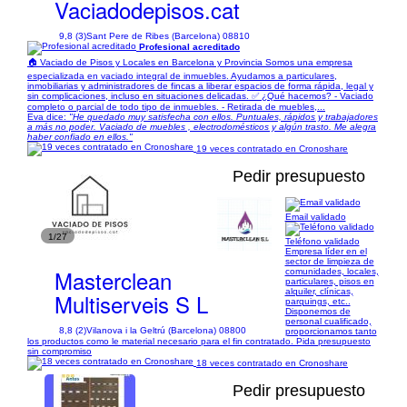
Vaciadodepisos.cat
9,8 (3)
Sant Pere de Ribes (Barcelona) 08810
Profesional acreditado
🏠 Vaciado de Pisos y Locales en Barcelona y Provincia Somos una empresa
especializada en vaciado integral de inmuebles. Ayudamos a particulares,
inmobiliarias y administradores de fincas a liberar espacios de forma rápida, legal y
sin complicaciones, incluso en situaciones delicadas. ✅ ¿Qué hacemos? - Vaciado
completo o parcial de todo tipo de inmuebles. - Retirada de muebles,...
Eva dice:
"He quedado muy satisfecha con ellos. Puntuales, rápidos y trabajadores
a más no poder. Vaciado de muebles , electrodomésticos y algún trasto. Me alegra
haber confiado en ellos."
19 veces contratado en Cronoshare
Pedir presupuesto
Email validado
1/27
Teléfono validado
Empresa líder en el
sector de limpieza de
Masterclean
comunidades, locales,
particulares, pisos en
alquiler, clínicas,
Multiserveis S L
parquings, etc..
Disponemos de
personal cualificado,
8,8 (2)
Vilanova i la Geltrú (Barcelona) 08800
proporcionamos tanto
los productos como le material necesario para el fin contratado. Pida presupuesto
sin compromiso
18 veces contratado en Cronoshare
Pedir presupuesto