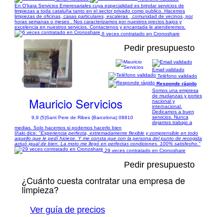
En O'kara Servicios Empresariales cuya especialidad es brindar servicios de
limpiezas a toda cataluña tanto en el sector privado como publico. Hacemos
limpiezas de oficinas, casas particulares, escaleras , comunidad de vecinos, por
horas semanas o meses . Nos caracterizamos por nuestros precios bajos y
excelencia en nuestros servicios. Contactenos y encantada le atenderemos.
6 veces contratado en Cronoshare
Pedir presupuesto
Email validado
Teléfono validado
1/10
Responde rápido
Somos una empresa
de mudanzas y portes
Mauricio Servicios
nacional y
internacional.
Dedicamos a buen
servicios. Nunca
9,9 (5)
Sant Pere de Ribes (Barcelona) 08810
dejamos trabajo a
medias. Solo hacemos si podemos hacerlo bien
Iñaki dice:
"Experiencia perfecta, extremadamente flexible y comprensible en todo
aquello que le pedí hiciese. Y me consta que con la persona del punto de recogida
actuó igual de bien. La moto me llegó en perfectas condiciones. 100% satisfecho."
29 veces contratado en Cronoshare
Pedir presupuesto
¿Cuánto cuesta contratar una empresa de
limpieza?
Ver guía de precios