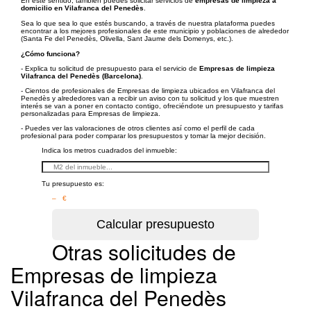
En este sentido, también puedes solicitar servicios de
empresas de limpieza a
domicilio en Vilafranca del Penedès
.
Sea lo que sea lo que estés buscando, a través de nuestra plataforma puedes
encontrar a los mejores profesionales de este municipio y poblaciones de alrededor
(Santa Fe del Penedès, Olivella, Sant Jaume dels Domenys, etc.).
¿Cómo funciona?
- Explica tu solicitud de presupuesto para el servicio de
Empresas de limpieza
Vilafranca del Penedès (Barcelona)
.
- Cientos de profesionales de Empresas de limpieza ubicados en Vilafranca del
Penedès y alrededores van a recibir un aviso con tu solicitud y los que muestren
interés se van a poner en contacto contigo, ofreciéndote un presupuesto y tarifas
personalizadas para Empresas de limpieza.
- Puedes ver las valoraciones de otros clientes así como el perfil de cada
profesional para poder comparar los presupuestos y tomar la mejor decisión.
Indica los metros cuadrados del inmueble:
Tu presupuesto es:
– €
Otras solicitudes de
Empresas de limpieza
Vilafranca del Penedès