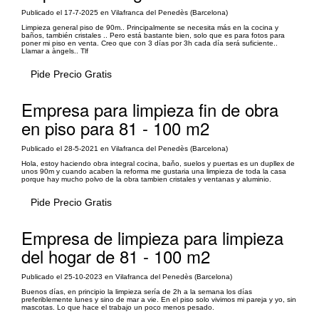
Publicado el 17-7-2025 en Vilafranca del Penedès (Barcelona)
Limpieza general piso de 90m.. Principalmente se necesita más en la cocina y
baños, también cristales .. Pero está bastante bien, solo que es para fotos para
poner mi piso en venta. Creo que con 3 días por 3h cada día será suficiente..
Llamar a àngels.. Tlf
Pide Precio Gratis
Empresa para limpieza fin de obra
en piso para 81 - 100 m2
Publicado el 28-5-2021 en Vilafranca del Penedès (Barcelona)
Hola, estoy haciendo obra integral cocina, baňo, suelos y puertas es un dupllex de
unos 90m y cuando acaben la reforma me gustaria una limpieza de toda la casa
porque hay mucho polvo de la obra tambien cristales y ventanas y aluminio.
Pide Precio Gratis
Empresa de limpieza para limpieza
del hogar de 81 - 100 m2
Publicado el 25-10-2023 en Vilafranca del Penedès (Barcelona)
Buenos días, en principio la limpieza sería de 2h a la semana los días
preferiblemente lunes y sino de mar a vie. En el piso solo vivimos mi pareja y yo, sin
mascotas. Lo que hace el trabajo un poco menos pesado.