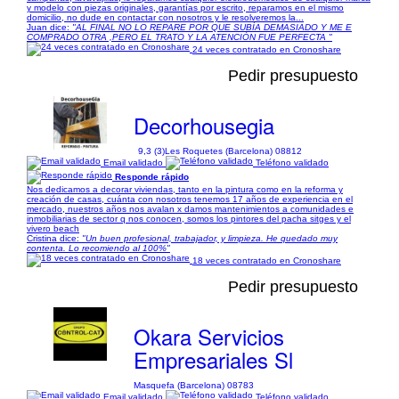
y modelo con piezas originales, garantías por escrito, reparamos en el mismo
domicilio, no dude en contactar con nosotros y le resolveremos la...
Juan dice:
"AL FINAL NO LO REPARE POR QUE SUBÍA DEMASIADO Y ME E
COMPRADO OTRA ,PERO EL TRATO Y LA ATENCIÓN FUE PERFECTA "
24 veces contratado en Cronoshare
Pedir presupuesto
Decorhousegia
9,3 (3)
Les Roquetes (Barcelona) 08812
Email validado
Teléfono validado
Responde rápido
Nos dedicamos a decorar viviendas, tanto en la pintura como en la reforma y
creación de casas, cuánta con nosotros tenemos 17 años de experiencia en el
mercado, nuestros años nos avalan x damos mantenimientos a comunidades e
inmobiliarias de sector q nos conocen, somos los pintores del pacha sitges y el
vivero beach
Cristina dice:
"Un buen profesional, trabajador, y limpieza. He quedado muy
contenta. Lo recomiendo al 100%"
18 veces contratado en Cronoshare
Pedir presupuesto
Okara Servicios
Empresariales Sl
Masquefa (Barcelona) 08783
Email validado
Teléfono validado