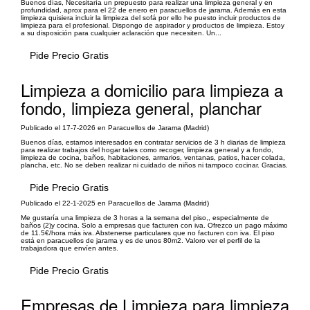
Buenos días, Necesitaría un prepuesto para realizar una limpieza general y en
profundidad, aprox para el 22 de enero en paracuellos de jarama. Además en esta
limpieza quisiera incluir la limpieza del sofá por ello he puesto incluir productos de
limpieza para el profesional. Dispongo de aspirador y productos de limpieza. Estoy
a su disposición para cualquier aclaración que necesiten. Un...
Pide Precio Gratis
Limpieza a domicilio para limpieza a
fondo, limpieza general, planchar
Publicado el 17-7-2026 en Paracuellos de Jarama (Madrid)
Buenos días, estamos interesados en contratar servicios de 3 h diarias de limpieza
para realizar trabajos del hogar tales como recoger, limpieza general y a fondo,
limpieza de cocina, baños, habitaciones, armarios, ventanas, patios, hacer colada,
plancha, etc. No se deben realizar ni cuidado de niños ni tampoco cocinar. Gracias.
Pide Precio Gratis
Publicado el 22-1-2025 en Paracuellos de Jarama (Madrid)
Me gustaría una limpieza de 3 horas a la semana del piso,, especialmente de
baños (2)y cocina. Solo a empresas que facturen con iva. Ofrezco un pago máximo
de 11.5€/hora más iva. Abstenerse particulares que no facturen con iva. El piso
está en paracuellos de jarama y es de unos 80m2. Valoro ver el perfil de la
trabajadora que envíen antes.
Pide Precio Gratis
Empresas de Limpieza para limpieza