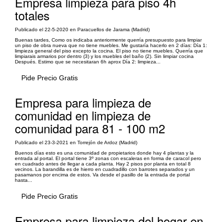
Empresa limpieza para piso 4h
totales
Publicado el 22-5-2020 en Paracuellos de Jarama (Madrid)
Buenas tardes, Como os indicaba anteriormente querría presupuesto para limpiar
un piso de obra nueva que no tiene muebles. Me gustaría hacerlo en 2 días: Día 1:
limpieza general del piso excepto la cocina. El piso no tiene muebles. Querría que
limpiarais armarios por dentro (3) y los muebles del baño (2). Sin limpiar cocina
Después. Estimo que se necesitaran 6h aprox Día 2: limpieza...
Pide Precio Gratis
Empresa para limpieza de
comunidad en limpieza de
comunidad para 81 - 100 m2
Publicado el 23-3-2021 en Torrejón de Ardoz (Madrid)
Buenos días esto es una comunidad de propietarios donde hay 4 plantas y la
entrada al portal. El portal tiene 3º zonas con escaleras en forma de caracol pero
en cuadrado antes de llegar a cada planta. Hay 2 pisos por planta en total 8
vecinos. La barandilla es de hierro en cuadradillo con barrotes separados y un
pasamanos por encima de estos. Va desde el pasillo de la entrada de portal
hasta...
Pide Precio Gratis
Empresa para limpieza del hogar en