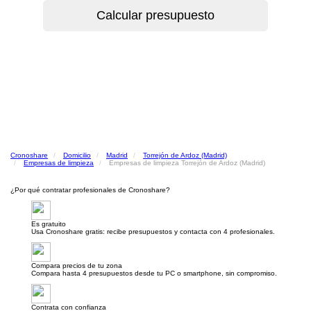
Cronoshare
Domicilio
Madrid
Torrejón de Ardoz (Madrid)
Empresas de limpieza
Empresas de limpieza Torrejón de Ardoz (Madrid)
¿Por qué contratar profesionales de Cronoshare?
Es gratuito
Usa Cronoshare gratis: recibe presupuestos y contacta con 4 profesionales.
Compara precios de tu zona
Compara hasta 4 presupuestos desde tu PC o smartphone, sin compromiso.
Contrata con confianza