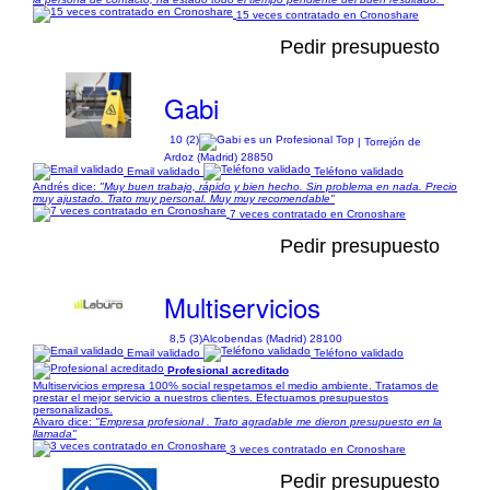
15 veces contratado en Cronoshare
Pedir presupuesto
Gabi
10 (2)
| Torrejón de
Ardoz (Madrid) 28850
Email validado
Teléfono validado
Andrés dice:
"Muy buen trabajo, rápido y bien hecho. Sin problema en nada. Precio
muy ajustado. Trato muy personal. Muy muy recomendable"
7 veces contratado en Cronoshare
Pedir presupuesto
Multiservicios
8,5 (3)
Alcobendas (Madrid) 28100
Email validado
Teléfono validado
Profesional acreditado
Multiservicios empresa 100% social respetamos el medio ambiente. Tratamos de
prestar el mejor servicio a nuestros clientes. Efectuamos presupuestos
personalizados.
Álvaro dice:
"Empresa profesional . Trato agradable me dieron presupuesto en la
llamada"
3 veces contratado en Cronoshare
Pedir presupuesto