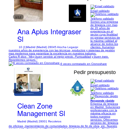
Email validado
1/12
Teléfono validado
Somos una empresa
de limpieza con mas
Ana Aplus Integraser
de 20 años de
experiencia en el
sector cuya finalidad
Sl
es prestar servicios de
la máxima calidad al
alcance de todos los
10 (1)
Madrid (Madrid) 28045 Atocha Legazpi
clientes. Aunamos
nuestros años de experiencia con las técnicas, productos y sistemas de gestión
mas modernos para garantizar la excelencia en nuestros trabajos.
Carlos R dice:
"Muy buen servicio al mejor precio. Puntualidad y buen trato.
Repetiremos seguro."
6 veces contratado en Cronoshare
Pedir presupuesto
Email validado
1/5
Teléfono validado
Responde rápido
Clean Zone
Empresa de limpieza
en Madrid. Soluciones
Management Sl
profesionales con la
máxima eficacia en
todos nuestros
servicios. Ofrecemos
Madrid (Madrid) 28001 Recoletos
servicios de: limpieza
de oficinas, mantenimiento de comunidades, limpieza de fin de obra, etc. Nuestro