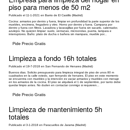
piso para menos de 50 m2
Publicado el 11-1-2021 en Barrio de El Castillo (Madrid)
Cocina: armarios por dentro y fuera, limpiar en profundidad la parte superior de los
muebles, encimera, fregadero y vitro. Horno por dentro y fuera. Campana por
dentro y fuera con filtros. Lavadora y lavavajillas por fuera sin sacarlo, calentador,
azulejos. No quieren limpiar: suelo, ventanas, microondas, puerta, lampara e
interruptores. Baño: plato de ducha o bañera sin mampara, mueble por...
Pide Precio Gratis
Limpieza a fondo 16h totales
Publicado el 19-7-2018 en San Fernando de Henares (Madrid)
Buenos dias. Solicito presupuesto para limpieza integral de piso de unos 80 m
cuadrados en la calle oviedo, san fernando de henares. El piso en este momento
se encuentra con muebles y la intención es vaciar armarios y muebles con menaje
en los armarios de la cocina. El piso se alquilará el 1 de septiembre, por tanto debe
quedar limpio antes. No duden en contactar conmigo si requieren...
Pide Precio Gratis
Limpieza de mantenimiento 5h
totales
Publicado el 3-1-2018 en Paracuellos de Jarama (Madrid)