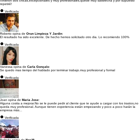
Vinieron dos chicas,excepcionales y muy profesionales,quede muy satisfecha y por supuesto
repetiré!
Verificada
Roberto opina de
Orun Limpieza Y Jardin
:
El resultado ha sido excelente. De hecho hemos solicitado otro dia. Lo recomiendo 100%
Verificada
Vanessa opina de
Carla Gonçalo
:
Se quedo mas tiempo del hablado por terminar trabajo.muy profesional y formal
Verificada
Joan opina de
Maria Jose
:
Alguna cosita a mejorar.No se le puede pedir al cliente que te ayude a cargar con los trastos,no
queda muy profesional. Aunque tienen experiencia están empezando y poco a poco harán la
empresa más...
Verificada
Belinda opina de
Net M
: