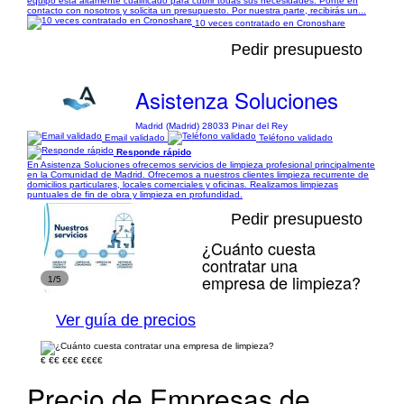
equipo está altamente cualificado para cubrir todas sus necesidades. Ponte en
contacto con nosotros y solicita un presupuesto. Por nuestra parte, recibirás un...
10 veces contratado en Cronoshare
Pedir presupuesto
Asistenza Soluciones
Madrid (Madrid) 28033 Pinar del Rey
Email validado
Teléfono validado
Responde rápido
En Asistenza Soluciones ofrecemos servicios de limpieza profesional principalmente
en la Comunidad de Madrid. Ofrecemos a nuestros clientes limpieza recurrente de
domicilios particulares, locales comerciales y oficinas. Realizamos limpiezas
puntuales de fin de obra y limpieza en profundidad.
Pedir presupuesto
¿Cuánto cuesta
contratar una
empresa de limpieza?
1/5
Ver guía de precios
€
€€
€€€
€€€€
Precio de Empresas de