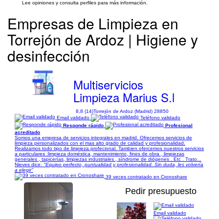
Lee opiniones y consulta perfiles para más información.
Empresas de Limpieza en
Torrejón de Ardoz | Higiene y
desinfección
Multiservicios
Limpieza Marius S.l
8,8 (14)
Torrejón de Ardoz (Madrid) 28850
Email validado
Teléfono validado
Responde rápido
Profesional
acreditado
Somos una empresa de servicios integrales en madrid. Ofrecemos servicios de
limpieza personalizados con el mas alto grado de calidad y profesionalidad.
Realizamos todo tipo de limpieza profecional. Tambien ofercemos nuestros servicios
a particulares :limpieza doméstica, mantenimiento, fines de obra , limpiezas
generales , tapicerías, limpiezas industriales , síndrome de diógenes . Etc . Trato...
Nieves dice:
"Equipo perfecto, puntualidad y profesionalidad. Sin duda, les volvería
a elegir"
39 veces contratado en Cronoshare
Pedir presupuesto
Email validado