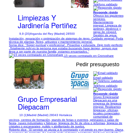
1/6
Teléfono validado
Responde rápido
Limpiezas Y
Ofrezco los siguientes
servicios.
Jardinería Pertiñez
Mantenimiento
integral: Limpieza de
jardines, desbroce y
siega de césped.
9,9 (20)
Arganda del Rey (Madrid) 28500
Gestión de agua:
Instalación, reparación y optimización de sistemas de riego. Cuidado vegetal: Poda
técnica de plantas, flores, arbustos y mantenimiento general.
Sonia dice:
"Súper puntual y profesional . Proactiva y educada. Dejo todo perfecto
.Totalmente nchi es la persona que estaba buscando hace tiempo, seguro que
llega a ser parte de nuestra familia, estamos encantados."
15 veces contratado en Cronoshare
Pedir presupuesto
Email validado
1/72
Teléfono validado
Responde rápido
Grupo Empresarial
Grupo Empresarial
Diepacam es una
Diepacam
empresa de limpieza
integral. Realizamos
limpiezas, oficinas,
locales comerciales,
10 (1)
Madrid (Madrid) 28043 Hortaleza
comunidad de
vecinos, centros de formación, stands de ferias o eventos, gimnasios o salas de
fiesta, naves industriales y fábricas, limpieza de fin de obra o reformas, limpieza de
cristales o escaparates, pulido y abrillantado de suelos.
Roberto dice:
"El servicio se ajusta a lo contratado y el precio es muy bueno. Diana,
la persona de contacto, ha estado todo el tiempo pendiente del buen resultado."