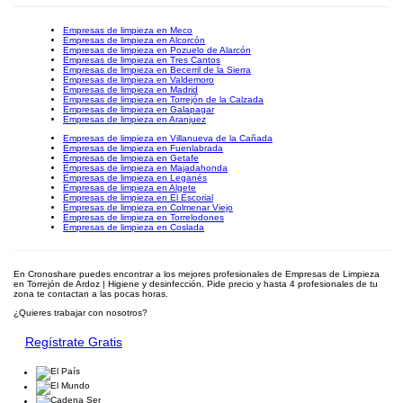
Empresas de limpieza en Meco
Empresas de limpieza en Alcorcón
Empresas de limpieza en Pozuelo de Alarcón
Empresas de limpieza en Tres Cantos
Empresas de limpieza en Becerril de la Sierra
Empresas de limpieza en Valdemoro
Empresas de limpieza en Madrid
Empresas de limpieza en Torrejón de la Calzada
Empresas de limpieza en Galapagar
Empresas de limpieza en Aranjuez
Empresas de limpieza en Villanueva de la Cañada
Empresas de limpieza en Fuenlabrada
Empresas de limpieza en Getafe
Empresas de limpieza en Majadahonda
Empresas de limpieza en Leganés
Empresas de limpieza en Algete
Empresas de limpieza en El Escorial
Empresas de limpieza en Colmenar Viejo
Empresas de limpieza en Torrelodones
Empresas de limpieza en Coslada
En Cronoshare puedes encontrar a los mejores profesionales de Empresas de Limpieza
en Torrejón de Ardoz | Higiene y desinfección. Pide precio y hasta 4 profesionales de tu
zona te contactan a las pocas horas.
¿Quieres trabajar con nosotros?
Regístrate Gratis