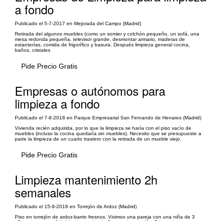
a fondo
Publicado el 5-7-2017 en Mejorada del Campo (Madrid)
Retirada del algunos muebles (como un somier y colchón pequeño, un sofá, una
mesa redonda pequeña, televisor grande, desmontar armario, maderas de
estanterías, comida de frigorífico y basura. Después limpieza general cocina,
baños, cristales
Pide Precio Gratis
Empresas o autónomos para
limpieza a fondo
Publicado el 7-8-2018 en Parque Empresarial San Fernando de Henares (Madrid)
Vivienda recién adquirida, por lo que la limpieza se haría con el piso vacío de
muebles (incluso la cocina quedaría sin muebles). Necesito que se presupueste a
parte la limpieza de un cuarto trastero con la retirada de un mueble viejo.
Pide Precio Gratis
Limpieza mantenimiento 2h
semanales
Publicado el 15-9-2018 en Torrejón de Ardoz (Madrid)
Piso en torrejón de ardoz-barrio fresnos. Vivimos una pareja con una niña de 3