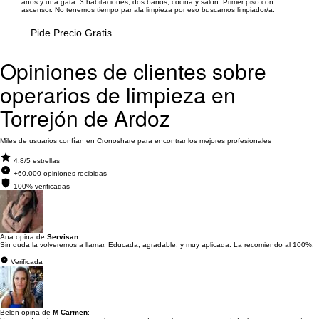
años y una gata. 3 habitaciones, dos baños, cocina y salón. Primer piso con
ascensor. No tenemos tiempo par ala limpieza por eso buscamos limpiador/a.
Pide Precio Gratis
Opiniones de clientes sobre
operarios de limpieza en
Torrejón de Ardoz
Miles de usuarios confían en Cronoshare para encontrar los mejores profesionales
4.8/5 estrellas
+60.000 opiniones recibidas
100% verificadas
Ana opina de
Servisan
:
Sin duda la volveremos a llamar. Educada, agradable, y muy aplicada. La recomiendo al 100%.
Verificada
Belen opina de
M Carmen
: