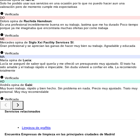
Solo he podido usar sus servicios en una ocasión por lo que no puedo hacer aun una
valoración pero de momento cumple mis expectativas
Verificada
DO
Dolors opina de
Rachida Hamdoun
:
Es una profesional increiblemente buena en su trabajo, lastima que me ha durado Poco tiempo
porque ya me imaginaba que encontraria muchas ofertas por como trabaja
Verificada
ME
Mercedes opina de
Siglo Xxi Facility Services Sl
:
Gran profesional y se aprecian las ganas de hacer muy bien su trabajo. Agradable y educada
Verificada
MA
María opina de
Lucia
:
Lucía se aseguró de saber qué quería y me ofreció un presupuesto muy ajustado. El trato ha
sido amable y el trabajo rápido e impecable. Sin duda volveré a confiar en ella. La recomiendo
totalmente
Verificada
AD
Andrés opina de
Gabi
:
Muy buen trabajo, rápido y bien hecho. Sin problema en nada. Precio muy ajustado. Trato muy
personal. Muy muy recomendable
Verificada
Servicios relacionados
Limpieza de graffitis
Encuentra Empresas de limpieza en las principales ciudades de Madrid