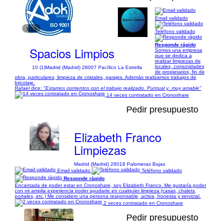
Email validado
1/13
Teléfono validado
Responde rápido
Spacios Limpios
Somos una empresa
que se dedica a
realizar limpiezas de
locales, comunidades
10 (1)
Madrid (Madrid) 28007 Pacífico La Estrella
de propietarios, fin de
obra, particulares, limpieza de cristales, garajes. Además realizamos trabajos de
bricolaje.
Rafael dice:
"Estamos contentos con el trabajo realizado. Puntual y .muy amable"
14 veces contratado en Cronoshare
Pedir presupuesto
Elizabeth Franco
Limpiezas
Madrid (Madrid) 28018 Palomeras Bajas
Email validado
Teléfono validado
Responde rápido
Encantada de poder estar en Cronoshare, soy Elizabeth Franco. Me gustaría poder
con mi amplia experiencia poder ayudarte en cualquier limpieza (casas, chalets,
portales, etc.) Me considero una persona responsable, activa, honesta y servicial.
2 veces contratado en Cronoshare
Pedir presupuesto