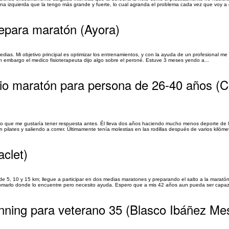
 izquierda que la tengo más grande y fuerte, lo cual agranda el problema cada vez que voy a c
repara maratón (Ayora)
dias. Mi objetivo principal es optimizar los entrenamientos, y con la ayuda de un profesional me 
sin embargo el medico fisioterapeuta dijo algo sobre el peroné. Estuve 3 meses yendo a...
io maratón para persona de 26-40 años (
 lo que me gustaría tener respuesta antes. Él lleva dos años haciendo mucho menos deporte de 
pilates y saliendo a correr. Últimamente tenía molestias en las rodillas después de varios kilómet
clet)
s de 5, 10 y 15 km; llegue a participar en dos medias maratones y preparando el salto a la marat
omarlo donde lo encuentre pero necesito ayuda. Espero que a mis 42 años aun pueda ser capaz d
unning para veterano 35 (Blasco Ibáñez Mes