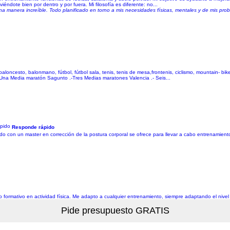
viéndote bien por dentro y por fuera. Mi filosofía es diferente: no...
 manera increíble. Todo planificado en torno a mis necesidades físicas, mentales y de mis pr
oncesto, balonmano, fútbol, fútbol sala, tenis, tenis de mesa,frontenis, ciclismo, mountain- bike
-Una Media maratón Sagunto .-Tres Medias maratones Valencia .- Seis...
Responde rápido
zado con un master en corrección de la postura corporal se ofrece para llevar a cabo entrenamient
 formativo en actividad física. Me adapto a cualquier entrenamiento, siempre adaptando el nivel 