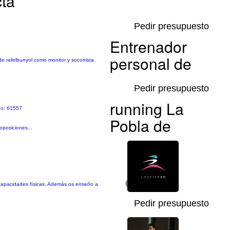
cta
Pedir presupuesto
Entrenador
personal de
de rafelbunyol como monitor y socorrista.
Pedir presupuesto
running La
do: 61557
Pobla de
oposiciones...
s capacidades físicas. Además os enseño a
1/6
Pedir presupuesto