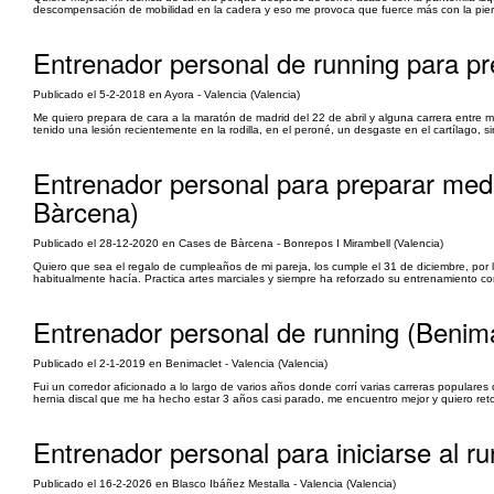
descompensación de mobilidad en la cadera y eso me provoca que fuerce más con la pierna
Entrenador personal de running para p
Publicado el 5-2-2018 en Ayora - Valencia (Valencia)
Me quiero prepara de cara a la maratón de madrid del 22 de abril y alguna carrera entre me
tenido una lesión recientemente en la rodilla, en el peroné, un desgaste en el cartílago, 
Entrenador personal para preparar med
Bàrcena)
Publicado el 28-12-2020 en Cases de Bàrcena - Bonrepos I Mirambell (Valencia)
Quiero que sea el regalo de cumpleaños de mi pareja, los cumple el 31 de diciembre, por
habitualmente hacía. Practica artes marciales y siempre ha reforzado su entrenamiento con 
Entrenador personal de running (Benima
Publicado el 2-1-2019 en Benimaclet - Valencia (Valencia)
Fui un corredor aficionado a lo largo de varios años donde corrí varias carreras populare
hernia discal que me ha hecho estar 3 años casi parado, me encuentro mejor y quiero ret
Entrenador personal para iniciarse al r
Publicado el 16-2-2026 en Blasco Ibáñez Mestalla - Valencia (Valencia)