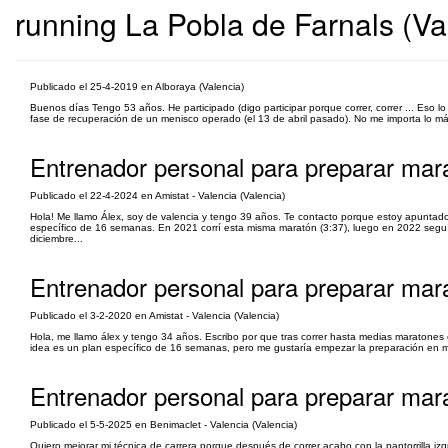
running La Pobla de Farnals (Va
Publicado el 25-4-2019 en Alboraya (Valencia)
Buenos días Tengo 53 años. He participado (digo participar porque correr, correr ... Eso 
fase de recuperación de un menisco operado (el 13 de abril pasado). No me importa lo más
Entrenador personal para preparar mar
Publicado el 22-4-2024 en Amistat - Valencia (Valencia)
Hola! Me llamo Álex, soy de valencia y tengo 39 años. Te contacto porque estoy apuntado
específico de 16 semanas. En 2021 corrí esta misma maratón (3:37), luego en 2022 seguí
diciembre...
Entrenador personal para preparar mar
Publicado el 3-2-2020 en Amistat - Valencia (Valencia)
Hola, me llamo álex y tengo 34 años. Escribo por que tras correr hasta medias maratones
idea es un plan específico de 16 semanas, pero me gustaría empezar la preparación en ma
Entrenador personal para preparar mara
Publicado el 5-5-2025 en Benimaclet - Valencia (Valencia)
Quiero mejorar mi técnica de carrera porque después de correr acabo con la pantorrilla i