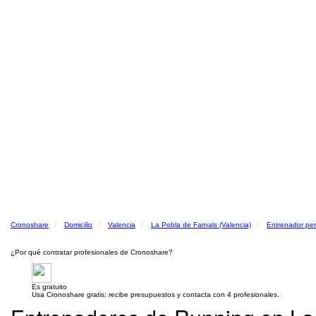
Cronoshare
Domicilio
Valencia
La Pobla de Farnals (Valencia)
Entrenador per
¿Por qué contratar profesionales de Cronoshare?
Es gratuito
Usa Cronoshare gratis: recibe presupuestos y contacta con 4 profesionales.