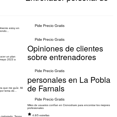
Pide Precio Gratis
almente estoy en
rendo...
Pide Precio Gratis
Opiniones de clientes
sobre entrenadores
hacer un plan
e mayo 2023 a
Pide Precio Gratis
personales en La Pobla
de Farnals
ara que me guíe. Mi
por tema de...
Pide Precio Gratis
Miles de usuarios confían en Cronoshare para encontrar los mejores
profesionales
4.8/5 estrellas
a trabajado. Tengo