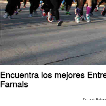
Encuentra los mejores Entr
Farnals
Pide precio Gratis p