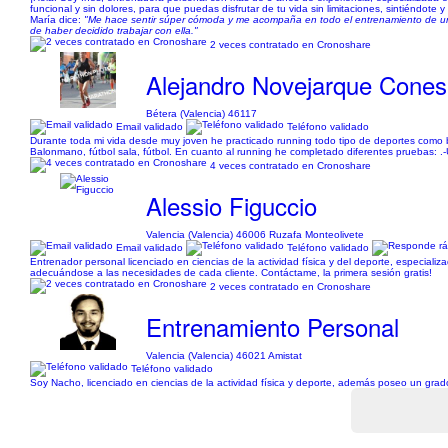
funcional y sin dolores, para que puedas disfrutar de tu vida sin limitaciones, sintiéndote y 
María dice:
"Me hace sentir súper cómoda y me acompaña en todo el entrenamiento de una
de haber decidido trabajar con ella."
2 veces contratado en Cronoshare
Alejandro Novejarque Cones
Bétera (Valencia) 46117
Email validado
Teléfono validado
Durante toda mi vida desde muy joven he practicado running todo tipo de deportes como bal
Balonmano, fútbol sala, fútbol. En cuanto al running he completado diferentes pruebas: .
4 veces contratado en Cronoshare
Alessio Figuccio
Valencia (Valencia) 46006 Ruzafa Monteolivete
Email validado
Teléfono validado
Entrenador personal licenciado en ciencias de la actividad física y del deporte, especiali
adecuándose a las necesidades de cada cliente. Contáctame, la primera sesión gratis!
2 veces contratado en Cronoshare
Entrenamiento Personal
Valencia (Valencia) 46021 Amistat
Teléfono validado
Soy Nacho, licenciado en ciencias de la actividad física y deporte, además poseo un grado