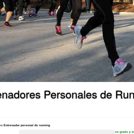
enadores Personales de Run
ara
Entrenador personal de running
.
es gratis y 