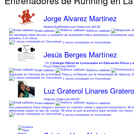
Entrenadores de Running en La 
Jorge Alvarez Martinez
Rafelbuñol/Rafelbunyol (Valencia) 46138
Email validado
Teléfono validado
He estudiado tafad (tecnico y animador de actividades fisico deportivas). Actualmente estud
(edades: 2-12 años)
2 veces contratado en Cronoshare
Jesús Berges Martínez
10 (1)
Colegio Oficial de Licenciados en Educación Física y 
Puçol (Valencia) 46530
Email validado
Teléfono validado
Graduado en Ciencias de la Actividad Física y el Deporte por la Universidad de Valencia. E
1 veces contratado en Cronoshare
Luz Graterol Linares Gratero
Paiporta (Valencia) 46200
Email validado
Teléfono validado
Soy preparadora física integral y asesora en nutrición celular y aspectos bioquímicos. M
alimentarse según su tipo de cuerpo. Mi meta es que la persona logre sentirse con mayor 
2 veces contratado en Cronoshare