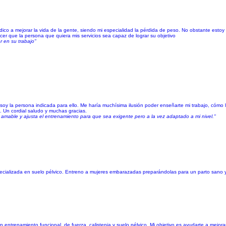
edico a mejorar la vida de la gente, siendo mi especialidad la pérdida de peso. No obstante esto
er que la persona que quiera mis servicios sea capaz de lograr su objetivo
or en su trabajo"
oy la persona indicada para ello. Me haría muchísima ilusión poder enseñarte mi trabajo, cómo lo
. Un cordial saludo y muchas gracias.
amable y ajusta el entrenamiento para que sea exigente pero a la vez adaptado a mi nivel."
specializada en suelo pélvico. Entreno a mujeres embarazadas preparándolas para un parto sano 
entrenamiento funcional, de fuerza, calistenia y suelo pélvico. Mi objetivo es ayudarte a mejorar