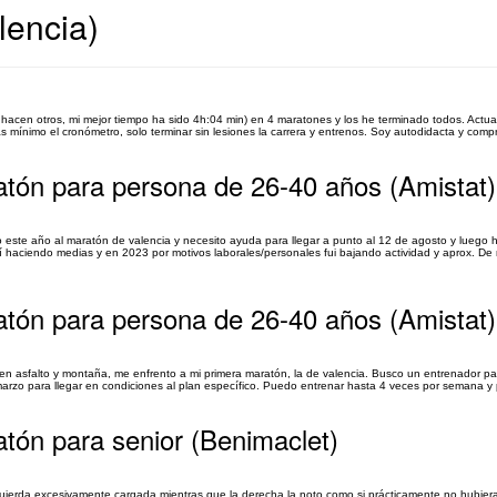
lencia)
lo hacen otros, mi mejor tiempo ha sido 4h:04 min) en 4 maratones y los he terminado todos. Actu
 mínimo el cronómetro, solo terminar sin lesiones la carrera y entrenos. Soy autodidacta y comp
atón para persona de 26-40 años (Amistat)
 este año al maratón de valencia y necesito ayuda para llegar a punto al 12 de agosto y luego 
 haciendo medias y en 2023 por motivos laborales/personales fui bajando actividad y aprox. D
atón para persona de 26-40 años (Amistat)
 en asfalto y montaña, me enfrento a mi primera maratón, la de valencia. Busco un entrenador p
rzo para llegar en condiciones al plan específico. Puedo entrenar hasta 4 veces por semana y 
tón para senior (Benimaclet)
zquierda excesivamente cargada mientras que la derecha la noto como si prácticamente no hubier