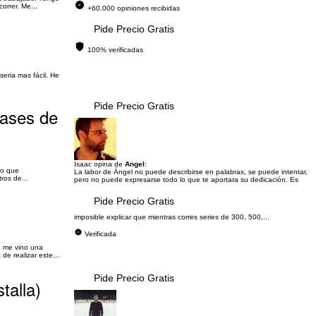
orrer. Me...
+60.000 opiniones recibidas
Pide Precio Gratis
100% verificadas
seria mas fácil. He
Pide Precio Gratis
Cases de
Isaac opina de
Angel
:
lo que
La labor de Ángel no puede describirse en palabras, se puede intentar,
ros de...
pero no puede expresarse todo lo que te aportara su dedicación. Es
Pide Precio Gratis
imposible explicar que mientras corres series de 300, 500,...
Verificada
ón me vino una
e realizar este...
Pide Precio Gratis
talla)