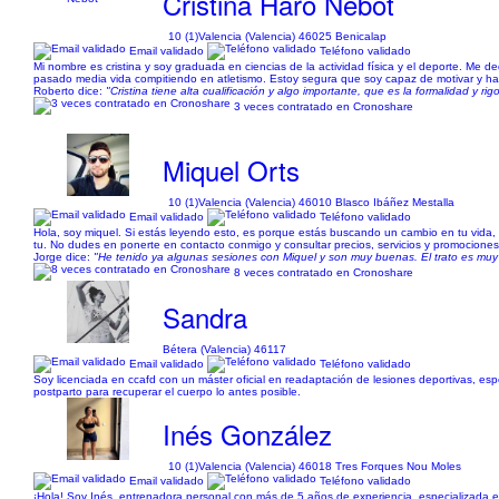
Cristina Haro Nebot
10 (1)
Valencia (Valencia) 46025 Benicalap
Email validado
Teléfono validado
Mi nombre es cristina y soy graduada en ciencias de la actividad física y el deporte. Me d
pasado media vida compitiendo en atletismo. Estoy segura que soy capaz de motivar y hac
Roberto dice:
"Cristina tiene alta cualificación y algo importante, que es la formalidad y rig
3 veces contratado en Cronoshare
Miquel Orts
10 (1)
Valencia (Valencia) 46010 Blasco Ibáñez Mestalla
Email validado
Teléfono validado
Hola, soy miquel. Si estás leyendo esto, es porque estás buscando un cambio en tu vida, s
tu. No dudes en ponerte en contacto conmigo y consultar precios, servicios y promociones
Jorge dice:
"He tenido ya algunas sesiones con Miquel y son muy buenas. El trato es muy 
8 veces contratado en Cronoshare
Sandra
Bétera (Valencia) 46117
Email validado
Teléfono validado
Soy licenciada en ccafd con un máster oficial en readaptación de lesiones deportivas, e
postparto para recuperar el cuerpo lo antes posible.
Inés González
10 (1)
Valencia (Valencia) 46018 Tres Forques Nou Moles
Email validado
Teléfono validado
¡Hola! Soy Inés, entrenadora personal con más de 5 años de experiencia, especializada en 