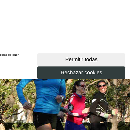
sí como obtener
más