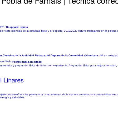
Pobla de Farnals | Técnica corre
Responde rápido
io fcafe (ciencias de la actividad fisica y el deporte) 2019/2020 estuve trabajando en la piscina 
en Ciencias de la Actividad Física y del Deporte de la Comunidad Valenciana
- Nº de colegia
Profesional acreditado
ntrenador y preparador físico de fútbol con experiencia. Preparador físico para mejora de salud, 
l Linares
i objetivo es enseñar a las personas a como entrenar de la manera correcta para potencializar su
energía y saludable.