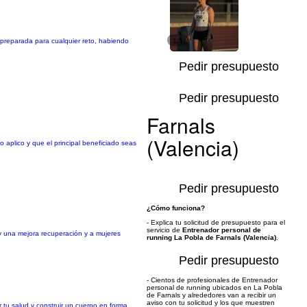
y preparada para cualquier reto, habiendo
1/4
Pedir presupuesto
Pedir presupuesto
Farnals
(Valencia)
 aplico y que el principal beneficiado seas
Pedir presupuesto
¿Cómo funciona?
- Explica tu solicitud de presupuesto para el
servicio de
Entrenador personal de
y una mejora recuperación y a mujeres
running La Pobla de Farnals (Valencia)
.
Pedir presupuesto
- Cientos de profesionales de Entrenador
personal de running ubicados en La Pobla
de Farnals y alrededores van a recibir un
aviso con tu solicitud y los que muestren
 tu salud y construir un cuerpo en forma,