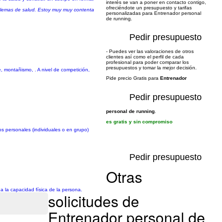
interés se van a poner en contacto contigo,
ofreciéndote un presupuesto y tarifas
oblemas de salud. Estoy muy muy contenta
personalizadas para Entrenador personal
de running.
Pedir presupuesto
- Puedes ver las valoraciones de otros
clientes así como el perfil de cada
profesional para poder comparar los
presupuestos y tomar la mejor decisión.
, montañismo, . A nivel de competición,
Pide precio Gratis para
Entrenador
Pedir presupuesto
personal de running
.
es gratis y sin compromiso
os personales (individuales o en grupo)
Pedir presupuesto
Otras
a la capacidad física de la persona.
solicitudes de
Entrenador personal de