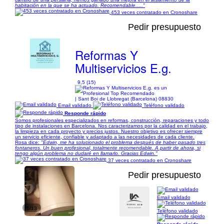
habitación en la que se ha actuado. Recomendable....."
453 veces contratado en Cronoshare
Pedir presupuesto
Reformas Y
Multiservicios E.g.
9,5 (15)
| Sant Boi de Llobregat (Barcelona) 08830
Email validado
Teléfono validado
Responde rápido
Somos profesionales especializados en reformas, construcción, reparaciones y todo
tipo de instalaciones en Barcelona. Nos caracterizamos por la calidad en el trabajo,
la limpieza en cada proyecto y precios justos. Nuestro objetivo es ofrecer siempre
un servicio eficiente, confiable y adaptado a las necesidades de cada cliente.
Rosa dice:
"Edwin, me ha solucionado el problema después de haber pasado tres
fontaneros. Un buen profesional, totalmente recomendable. A partir de ahora, si
tengo algún problema no dudaré en llamarlo. Gracias Edwin."
37 veces contratado en Cronoshare
Pedir presupuesto
Email validado
1/13
Teléfono validado