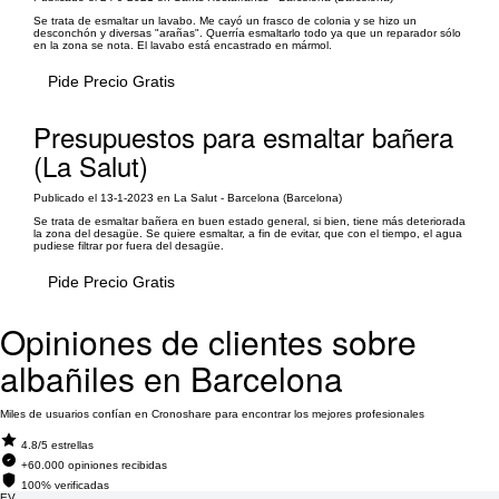
Se trata de esmaltar un lavabo. Me cayó un frasco de colonia y se hizo un
desconchón y diversas "arañas". Querría esmaltarlo todo ya que un reparador sólo
en la zona se nota. El lavabo está encastrado en mármol.
Pide Precio Gratis
Presupuestos para esmaltar bañera
(La Salut)
Publicado el 13-1-2023 en La Salut - Barcelona (Barcelona)
Se trata de esmaltar bañera en buen estado general, si bien, tiene más deteriorada
la zona del desagüe. Se quiere esmaltar, a fin de evitar, que con el tiempo, el agua
pudiese filtrar por fuera del desagüe.
Pide Precio Gratis
Opiniones de clientes sobre
albañiles en Barcelona
Miles de usuarios confían en Cronoshare para encontrar los mejores profesionales
4.8/5 estrellas
+60.000 opiniones recibidas
100% verificadas
EV