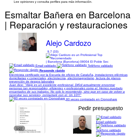
Lee opiniones y consulta perfiles para más información.
Esmaltar Bañera en Barcelona
| Reparación y restauraciones
Alejo Cardozo
9,7 (33)
| Barcelona (Barcelona) 08004 El Poble Sec
Email validado
Teléfono validado
Responde rápido
Electricista certificado por la Escuela de oficios de Cataluña, instalaciones eléctricas
domiciliarias y comerciales, electrotecnia, electromagnetismo, lectura de planos,
prevención de riesgos laborales
Juan dice:
"Alejo es un excelente profesional. Difícil actualmente encontrar
personas tan responsables, eficientes y profesionales como el. Hemos quedado
encantados de sus trabajos. No solo lo recomiendo, sino que en caso de volver a
necesitar sus servicios, contactaré con el. Un 10!!!"
80 veces contratado en Cronoshare
Pedir presupuesto
Email validado
1/27
Teléfono validado