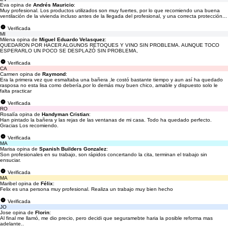
Eva opina de
Andrés Mauricio
:
Muy profesional. Los productos utilizados son muy fuertes, por lo que recomiendo una buena
ventilación de la vivienda incluso antes de la llegada del profesional, y una correcta protección...
Verificada
MI
Milena opina de
Miguel Eduardo Velasquez
:
QUEDARON POR HACER ALGUNOS RETOQUES Y VINO SIN PROBLEMA. AUNQUE TOCO
ESPERARLO UN POCO SE DESPLAZÓ SIN PROBLEMA,
Verificada
CA
Carmen opina de
Raymond
:
Era la primera vez que esmaltaba una bañera ,le costó bastante tiempo y aun así ha quedado
rasposa no esta lisa como debería,por lo demás muy buen chico, amable y dispuesto solo le
falta practicar
Verificada
RO
Rosalía opina de
Handyman Cristian
:
Han pintado la bañera y las rejas de las ventanas de mi casa. Todo ha quedado perfecto.
Gracias Los recomiendo.
Verificada
MA
Marisa opina de
Spanish Builders Gonzalez
:
Son profesionales en su trabajo, son rápidos concertando la cita, terminan el trabajo sin
ensuciar.
Verificada
MA
Maribel opina de
Félix
:
Felix es una persona muy profesional. Realiza un trabajo muy bien hecho
Verificada
JO
Jose opina de
Florin
:
Al final me llamó, me dio precio, pero decidi que seguramebte haria la posible reforma mas
adelante..