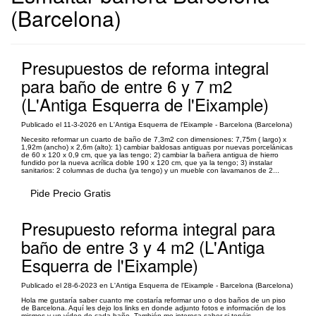
(Barcelona)
Presupuestos de reforma integral
para baño de entre 6 y 7 m2
(L'Antiga Esquerra de l'Eixample)
Publicado el 11-3-2026 en L'Antiga Esquerra de l'Eixample - Barcelona (Barcelona)
Necesito reformar un cuarto de baño de 7,3m2 con dimensiones: 7,75m ( largo) x
1,92m (ancho) x 2,6m (alto): 1) cambiar baldosas antiguas por nuevas porcelánicas
de 60 x 120 x 0,9 cm, que ya las tengo; 2) cambiar la bañera antigua de hierro
fundido por la nueva acrílica doble 190 x 120 cm, que ya la tengo; 3) instalar
sanitarios: 2 columnas de ducha (ya tengo) y un mueble con lavamanos de 2...
Pide Precio Gratis
Presupuesto reforma integral para
baño de entre 3 y 4 m2 (L'Antiga
Esquerra de l'Eixample)
Publicado el 28-6-2023 en L'Antiga Esquerra de l'Eixample - Barcelona (Barcelona)
Hola me gustaría saber cuanto me costaría reformar uno o dos baños de un piso
de Barcelona. Aquí les dejo los links en donde adjunto fotos e información de los
mismos y un vídeo de cada baño. También me interesa saber si tenéis