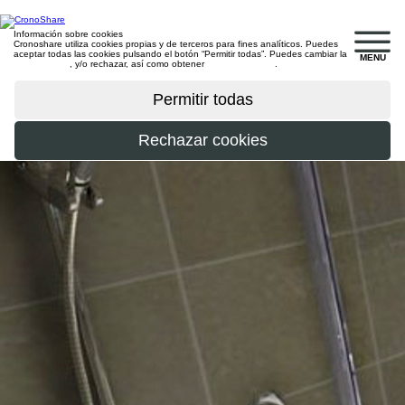
Información sobre cookies
Cronoshare utiliza cookies propias y de terceros para fines analíticos. Puedes
aceptar todas las cookies pulsando el botón “Permitir todas”. Puedes cambiar la
MENU
configuración
, y/o rechazar, así como obtener
más información
.