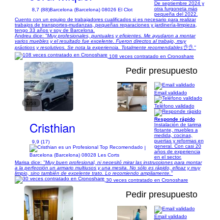
De septiembre 2024 y
otra furgoneta más
8,7 (88)
Barcelona (Barcelona) 08026 El Clot
pequeña del 2022.
Cuento con un equipo de trabajadores cualificados si es necesario para realizar
trabajos de transportes-mudanzas, pequeñas reparaciones y jardinería-limpieza,
tengo 33 años y soy de Barcelona.
Andreu dice:
"Muy profesionales, puntuales y eficientes. Me ayudaron a montar
varios muebles y el resultado fue excelente. Fueron directos al trabajo, muy
prácticos y resolutivos. Se nota la experiencia. Totalmente recomendables👌👌."
108 veces contratado en Cronoshare
Pedir presupuesto
Email validado
1/58
Teléfono validado
Responde rápido
Cristhian
Instalación de tarima
flotante, muebles a
medida, cocinas,
puertas y reformas en
9,9 (17)
general. Con casi 20
|
años de experiencia
Barcelona (Barcelona) 08028 Les Corts
en el sector.
Marisa dice:
"Muy buen profesional, ni necesitó mirar las instrucciones para montar
a la perfección un armario multiusos y una mesita. No sólo es rápido, eficaz y muy
limpio, sino también de excelente trato. Lo recomiendo ampliamente."
30 veces contratado en Cronoshare
Pedir presupuesto
Email validado