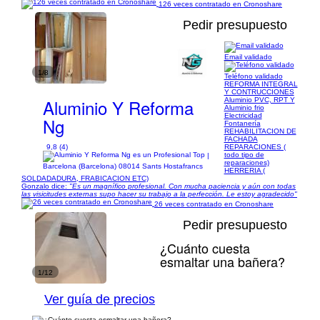
126 veces contratado en Cronoshare
Pedir presupuesto
Email validado
1/8
Teléfono validado
REFORMA INTEGRAL
Y CONTRUCCIONES
Aluminio Y Reforma
Aluminio PVC, RPT Y
Aluminio frio
Electricidad
Ng
Fontanería
REHABILITACION DE
FACHADA
9,8 (4)
REPARACIONES (
todo tipo de
|
reparaciones)
Barcelona (Barcelona) 08014 Sants Hostafrancs
HERRERIA (
SOLDADADURA, FRABICACION ETC)
Gonzalo dice:
"Es un magnífico profesional. Con mucha paciencia y aún con todas
las visicitudes externas supo hacer su trabajo a la perfección. Le estoy agradecido"
26 veces contratado en Cronoshare
Pedir presupuesto
¿Cuánto cuesta
esmaltar una bañera?
1/12
Ver guía de precios