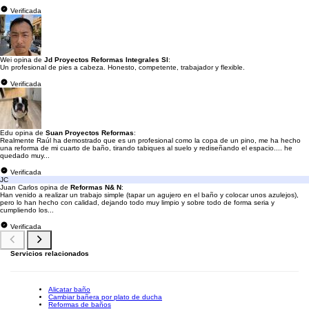
Verificada
Wei opina de
Jd Proyectos Reformas Integrales Sl
:
Un profesional de pies a cabeza. Honesto, competente, trabajador y flexible.
Verificada
Edu opina de
Suan Proyectos Reformas
:
Realmente Raúl ha demostrado que es un profesional como la copa de un pino, me ha hecho
una reforma de mi cuarto de baño, tirando tabiques al suelo y rediseñando el espacio.... he
quedado muy...
Verificada
JC
Juan Carlos opina de
Reformas N& N
:
Han venido a realizar un trabajo simple (tapar un agujero en el baño y colocar unos azulejos),
pero lo han hecho con calidad, dejando todo muy limpio y sobre todo de forma seria y
cumpliendo los...
Verificada
Servicios relacionados
Alicatar baño
Cambiar bañera por plato de ducha
Reformas de baños