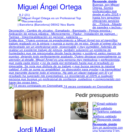
Responde rápido
Miguel Ángel Ortega
Buenas, soy Miguel
Ortega. Somos
profesionales que
desde el año 2018 y
9,2 (21)
hasta hoy seguimos
ofreciendo servicios
de: - Pintura - Alisado
| Barcelona (Barcelona) 08042 Nou Barris
de paredes y techos -
Decoración - Cambio de zócalos - Esmaltado - Barnizado - Pintura epoxica -︎︎
Aplicación de pintura plástica - Microcemento - Pladur - Instalación de parquet. -
Tarimas - Impermeabilización en general - paletería -...
Emilia dice:
"Quiero expresar mi agradecimiento a Miguel Ángel por el magnífico
trabajo realizado en la pintura y puesta a punto de mi piso. Desde el primer día ha
demostrado ser un profesional serio, responsable y muy cumplidor. Además de
realizar un excelente trabajo de pintura, también solucionó un problema de
humedades que me preocupaba desde hacía tiempo y sustituyó varios marcos de
puertas, dejando todo perfectamente acabado. Quiero destacar especialmente su
atención al detalle. Miguel Ángel es una persona muy meticulosa y perfeccionista,
que cuida cada rincón y no da nada por terminado hasta que el resultado es
impecable. Se nota que disfruta de su trabajo y que busca siempre la máxima
calidad. A ello se suma su amabilidad, su disposición para ayudar y la tranquilidad
que transmite durante todo el proceso. Ha sido un placer trabajar con él y el
resultado ha superado mis expectativas. Lo recomiendo al 100% a cualquier
persona que busque un profesional de confianza, cuidadoso y comprometido con
hacer las cosas bien."
74 veces contratado en Cronoshare
Pedir presupuesto
Email validado
1/40
Teléfono validado
Responde rápido
Jordi Miquel
Soy un autónomo con
una furgoneta 0 km.