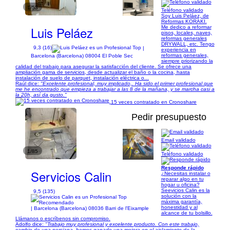
1/53
Teléfono validado
Soy Luis Peláez, de
Reformas KORAKI.
Luis Peláez
Me dedico a reformar
pisos, locales, naves,
reformas generales
DRYWALL, etc. Tengo
9,3 (16)
|
experiencia en
reformas generales,
Barcelona (Barcelona) 08004 El Poble Sec
siempre priorizando la
calidad del trabajo para asegurar la satisfacción del cliente. Se ofrece una
ampliación gama de servicios, desde actualizar el baño o la cocina, hasta
instalación de suelo de parquet, instalación eléctrica o...
Raúl dice:
"Excelente profesional, muy implicado,. Ha sido el primer profesional que
me he encontrado que empieza a trabajar a las 8 de la mañana, y se marcha casi a
la 20h, así da gusto."
15 veces contratado en Cronoshare
Pedir presupuesto
Email validado
1/85
Teléfono validado
Responde rápido
Servicios Calin
¿Necesitas instalar o
reparar algo en tu
hogar u oficina?
Seevicios Calin es la
9,5 (135)
solución con la
máxima garantía,
honestidad y al
| Barcelona (Barcelona) 08036 Barri de l'Eixample
alcance de tu bolsillo.
Llámanos o escríbenos sin compromiso.
Adolfo dice:
"Trabajo muy profesional y excelente producto. Con este trabajo,
cambio de una persiana, hemos ganado una mejora en el aislamiento de la