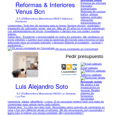
Responde rápido
Reformas & Interiores
Empresa de reformas
integrales,
Venus Bcn
profesionales,
Reformas de cocinas,
baños, pintura,
trabajos verticales,
9,5 (26)
Barcelona (Barcelona) 08023 Vallcarca i
ofreciendo
Penitents
presupuestos sin
compromiso. Todo tipo de servicios para tu hogar. Servicio técnico, suministro i
instalación de calentador, termo, airé etc. Más de 10 años en el sector trabajando
con administradores de fincas, inmobiliarias y clientes que nos avalen nuestro
trabajo.
Isabel dice:
"Excelente y recomendable en todos los aspectos. Me cambiaron un
termo eléctrico y Carmen tuvo toda la paciencia del mundo para encontrar el más
adecuado para un espacio reducido y después Roberto el instalador , puntual y
profesional ."
28 veces contratado en Cronoshare
Pedir presupuesto
Email validado
1/26
Teléfono validado
Responde rápido
Luis Alejandro Soto
Me dedico a las
reparaciones en
general. Realizo
trabajos de
9,2 (51)
Barcelona (Barcelona) 08020 La Verneda
fontanería,
i La Pau
electricidad,
carpintería, pladur, albañilería, y otros. Si es necesario primero haré una visita sin
compromiso para valorar mejor cada trabajo.
Gabriel dice:
"Lo hizo muy bien todo. Necesitaba varios arreglos de carpintería en
casa y fue muy diligente desde el principio. Me dio presupuesto muy económico y
luego hizo el trabajo con mucha celeridad. Muy recomendable!!"