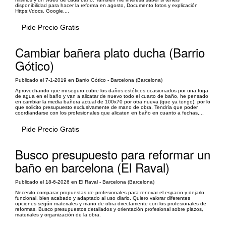
disponibilidad para hacer la reforma en agosto, Documento fotos y explicación
Https://docs. Google....
Pide Precio Gratis
Cambiar bañera plato ducha (Barrio
Gótico)
Publicado el 7-1-2019 en Barrio Gótico - Barcelona (Barcelona)
Aprovechando que mi seguro cubre los daños estéticos ocasionados por una fuga
de agua en el baño y van a alicatar de nuevo todo el cuarto de baño, he pensado
en cambiar la media bañera actual de 100x70 por otra nueva (que ya tengo), por lo
que solicito presupuesto exclusivamente de mano de obra. Tendría que poder
coordiandarse con los profesionales que alicaten en baño en cuanto a fechas,...
Pide Precio Gratis
Busco presupuesto para reformar un
baño en barcelona (El Raval)
Publicado el 18-6-2026 en El Raval - Barcelona (Barcelona)
Necesito comparar propuestas de profesionales para renovar el espacio y dejarlo
funcional, bien acabado y adaptado al uso diario. Quiero valorar diferentes
opciones según materiales y mano de obra directamente con los profesionales de
reformas. Busco presupuestos detallados y orientación profesional sobre plazos,
materiales y organización de la obra.