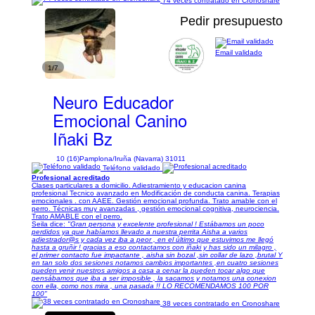
Pedir presupuesto
Email validado
1/7
Neuro Educador
Emocional Canino
Iñaki Bz
10 (16)
Pamplona/Iruña (Navarra) 31011
Teléfono validado
Profesional acreditado
Clases particulares a domicilio. Adiestramiento y educacion canina
profesional Tecnico avanzado en Modificación de conducta canina. Terapias
emocionales . con AAEE. Gestión emocional profunda. Trato amable con el
perro. Técnicas muy avanzadas , gestión emocional cognitiva, neurociencia.
Trato AMABLE con el perro.
Seila dice:
"Gran persona y excelente profesional ! Estábamos un poco
perdidos ya que habíamos llevado a nuestra perrita Aisha a varios
adiestrador@s y cada vez iba a peor , en el último que estuvimos me llegó
hasta a gruñir ! gracias a eso contactamos con iñaki y has sido un milagro ,
el primer contacto fue impactante , aisha sin bozal ,sin collar de lazo ,brutal Y
en tan solo dos sesiones notamos cambios importantes ,en cuatro sesiones
pueden venir nuestros amigos a casa a cenar la pueden tocar algo que
pensábamos que iba a ser imposible , la sacamos y notamos una conexion
con ella, como nos mira , una pasada !! LO RECOMENDAMOS 100 POR
100"
38 veces contratado en Cronoshare