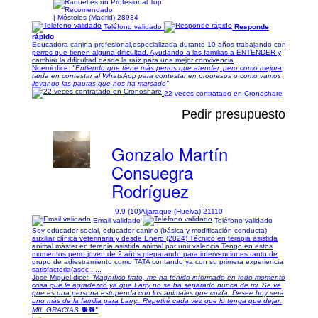
| Móstoles (Madrid) 28934
Teléfono validado
Responde
rápido
Educadora canina profesional,especializada durante 10 años trabajando con
perros que tienen alguna dificultad. Ayudando a las familias a ENTENDER y
cambiar la dificultad desde la raíz para una mejor convivencia
Noemi dice:
"Entiendo que tiene más perros que atender, pero como mejora
tarda en contestar al WhatsApp para contestar en progresos o como vamos
llevando las pautas que nos ha marcado"
22 veces contratado en Cronoshare
Pedir presupuesto
Gonzalo Martín
Consuegra
Rodríguez
9,9 (10)
Aljaraque (Huelva) 21110
Email validado
Teléfono validado
Soy educador social, educador canino (básica y modificación conducta)
auxiliar clínica veterinaria y desde Enero (2024) Técnico en terapia asistida
animal máster en terapia asistida animal por unir valencia Tengo en estos
momentos perro joven de 2 años preparando para intervenciones tanto de
grupo de adiestramiento como TATA contando ya con su primera experiencia
satisfactoria(asoc . ...
Jose Miguel dice:
"Magnífico trato, me ha tenido informado en todo momento
cosa que le agradezco ya que Larry no se ha separado nunca de mi. Se ve
que es una persona estupenda con los animales que cuida. Desee hoy será
uno más de la familia para Larry.. Repetiré cada vez que lo tenga que dejar.
MIL GRACIAS 🐕🐕"