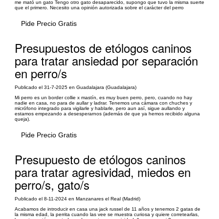
me mató un gato Tengo otro gato desaparecido, supongo que tuvo la misma suerte
que el primero. Necesito una opinión autorizada sobre el carácter del perro
Pide Precio Gratis
Presupuestos de etólogos caninos
para tratar ansiedad por separación
en perro/s
Publicado el 31-7-2025 en Guadalajara (Guadalajara)
Mi perro es un border collie x mastín, es muy buen perro, pero, cuando no hay
nadie en casa, no para de aullar y ladrar. Tenemos una cámara con chuches y
micrófono integrado para vigilarle y hablarle, pero aun así, sigue aullando y
estamos empezando a desesperarnos (además de que ya hemos recibido alguna
queja).
Pide Precio Gratis
Presupuesto de etólogos caninos
para tratar agresividad, miedos en
perro/s, gato/s
Publicado el 8-11-2024 en Manzanares el Real (Madrid)
Acabamos de introducir en casa una jack russel de 11 años y tenemos 2 gatas de
la misma edad, la perrita cuando las vee se muestra curiosa y quiere corretearlas,