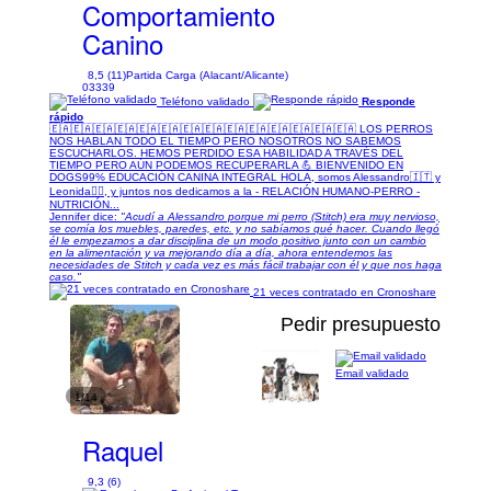
Comportamiento
Canino
8,5 (11)
Partida Carga (Alacant/Alicante)
03339
Teléfono validado
Responde
rápido
🇪🇦🇪🇦🇪🇦🇪🇦🇪🇦🇪🇦🇪🇦🇪🇦🇪🇦🇪🇦🇪🇦🇪🇦🇪🇦🇪🇦 LOS PERROS
NOS HABLAN TODO EL TIEMPO PERO NOSOTROS NO SABEMOS
ESCUCHARLOS. HEMOS PERDIDO ESA HABILIDAD A TRAVÉS DEL
TIEMPO PERO AÚN PODEMOS RECUPERARLA 💪 BIENVENIDO EN
DOGS99% EDUCACIÓN CANINA INTEGRAL HOLA, somos Alessandro🇮🇹 y
Leonida🐕‍🦺, y juntos nos dedicamos a la - RELACIÓN HUMANO-PERRO -
NUTRICIÓN...
Jennifer dice:
"Acudí a Alessandro porque mi perro (Stitch) era muy nervioso,
se comía los muebles, paredes, etc. y no sabíamos qué hacer. Cuando llegó
él le empezamos a dar disciplina de un modo positivo junto con un cambio
en la alimentación y va mejorando día a día, ahora entendemos las
necesidades de Stitch y cada vez es más fácil trabajar con él y que nos haga
caso."
21 veces contratado en Cronoshare
Pedir presupuesto
Email validado
1/14
Raquel
9,3 (6)