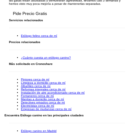
las gatas están asustadas y demuestran agresividad, llevamos casi 3 semanas y
hemos visto muy poca mejoría a pesar de mantenerlas separadas.
Pide Precio Gratis
Servicios relacionados
Etólogo felino cerca de mí
Precios relacionados
¿Cuánto cuesta un etólogo canino?
Más solicitado en Cronoshare
Pintores cerca de mí
Limpieza a domicilio cerca de mí
Albañiles cerca de mí
Reformas integrales cerca de mí
Instalación de aire acondicionado cerca de mí
Fontaneros cerca de mí
Manitas a domicilio cerca de mí
Detectives privados cerca de mí
Electricistas cerca de mí
Empresas de mudanzas cerca de mí
Encuentra Etólogo canino en las principales ciudades
Etólogo canino en Madrid