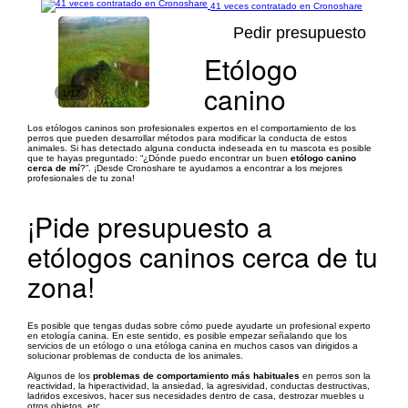
41 veces contratado en Cronoshare
Pedir presupuesto
Etólogo
canino
1/12
Los etólogos caninos son profesionales expertos en el comportamiento de los
perros que pueden desarrollar métodos para modificar la conducta de estos
animales. Si has detectado alguna conducta indeseada en tu mascota es posible
que te hayas preguntado: “¿Dónde puedo encontrar un buen
etólogo canino
cerca de mí
?”. ¡Desde Cronoshare te ayudamos a encontrar a los mejores
profesionales de tu zona!
¡Pide presupuesto a
etólogos caninos cerca de tu
zona!
Es posible que tengas dudas sobre cómo puede ayudarte un profesional experto
en etología canina. En este sentido, es posible empezar señalando que los
servicios de un etólogo o una etóloga canina en muchos casos van dirigidos a
solucionar problemas de conducta de los animales.
Algunos de los
problemas de comportamiento más habituales
en perros son la
reactividad, la hiperactividad, la ansiedad, la agresividad, conductas destructivas,
ladridos excesivos, hacer sus necesidades dentro de casa, destrozar muebles u
otros objetos, etc.