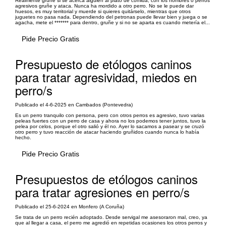
Realmente gruñe si se acerca alguien al plato de comida, con los hombres o perros
agresivos gruñe y ataca. Nunca ha mordido a otro perro. No se le puede dar
huesos, es muy territorial y muerde si quieres quitárselo, mientras que otros
juguetes no pasa nada. Dependiendo del petronas puede llevar bien y juega o se
agacha, mete el ******* para dentro, gruñe y si no se aparta es cuando metería el...
Pide Precio Gratis
Presupuesto de etólogos caninos
para tratar agresividad, miedos en
perro/s
Publicado el 4-6-2025 en Cambados (Pontevedra)
Es un perro tranquilo con persona, pero con otros perros es agresivo, tuvo varias
peleas fuertes con un perro de casa y ahora no los podemos tener juntos, tuvo la
pelea por celos, porque el otro salió y él no. Ayer lo sacamos a pasear y se cruzó
otro perro y tuvo reacción de atacar haciendo gruñidos cuando nunca lo había
hecho.
Pide Precio Gratis
Presupuestos de etólogos caninos
para tratar agresiones en perro/s
Publicado el 25-6-2024 en Monfero (A Coruña)
Se trata de un perro recién adoptado. Desde servigal me asesoraron mal, creo, ya
que al llegar a casa, el perro me agredió en repetidas ocasiones los otros perros y