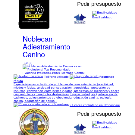
Pedir presupuesto
Email validado
1/14
Noblecan
Adiestramiento
Canino
10 (2)
| Valencia (Valencia) 46001 Mercado Central
Teléfono validado
Responde
rápido
Especialistas en solución de problemas de comportamiento (reactividad,
miedos y fobias, ansiedad por separación, agresividad, protección de
recursos, convivencia entre perros y gatos, problemas de micciones y heces
descontroladas, conductas destructivas, hiperactividad, etc), educación de
cachorros, adiestramientos de obediencia, educación canina, etología
canina, adaptación de perros...
21 veces contratado en Cronoshare
Pedir presupuesto
Email validado
1/3