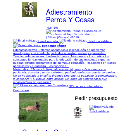
Adiestramiento
Perros Y Cosas
9,6 (60)
| Bilbao (Vizcaya) 48010
Email validado
Teléfono validado
Responde rápido
Educamos perros. Estamos orientados a la resolución de problemas
psicológicos y de conducta, incluidos ansiedad, estrés y agresividad.
También educamos en obediencia básica. Mostramos a los dueños los
conceptos fundamentales para la educación de sus mascotas y que así
puedan disfrutar plenamente de su mutua compañía. Trabajamos en clases
particulares y a domicilio. Los principios...
Marian dice:
"Ha sabido llegar al cerebro del perro y de la dueña con
paciencia, empatía y un conocimiento profundo del comportamiento canino.
No se ha limitado a enseñar órdenes sino que ha trabajado la comunicación,
la confianza y el vínculo entre ambos. Sin duda un profesional al que
recomendaría sin pensarlo."
329 veces contratado en
Cronoshare
Pedir presupuesto
Email validado
1/6