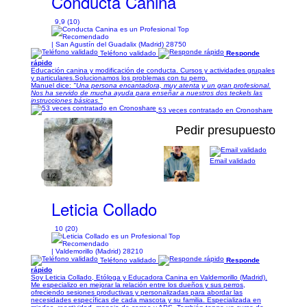
Conducta Canina
9,9 (10)
| San Agustín del Guadalix (Madrid) 28750
Teléfono validado
Responde
rápido
Educación canina y modificación de conducta. Cursos y actividades grupales
y particulares.Solucionamos los problemas con tu perro.
Manuel dice:
"Una persona encantadora, muy atenta y un gran profesional.
Nos ha servido de mucha ayuda para enseñar a nuestros dos teckels las
instrucciones básicas."
53 veces contratado en Cronoshare
Pedir presupuesto
Email validado
1/2
Leticia Collado
10 (20)
| Valdemorillo (Madrid) 28210
Teléfono validado
Responde
rápido
Soy Leticia Collado, Etóloga y Educadora Canina en Valdemorillo (Madrid).
Me especializo en mejorar la relación entre los dueños y sus perros,
ofreciendo sesiones productivas y personalizadas para abordar las
necesidades específicas de cada mascota y su familia. Especializada en