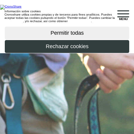
Información sobre cookies
Cronoshare utiliza cookies propias y de terceros para fines analíticos. Puedes
aceptar todas las cookies pulsando el botón “Permitir todas”. Puedes cambiar la
MENU
configuración
, y/o rechazar, así como obtener
más información
.