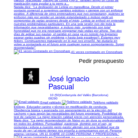
miedos, reactividad, manejo de correa y APS. También tengo un curso de
masticación para ayudar a tu perro a...
Natalia dice:
"La dedicación de Leticia es maravillosa. Desde el primer
contacto comenzó a sugerirnos cambios prácticos y siempre con un enfoque
positivo. A diferencia de otros entrenadores que nos contactaron, quienes se
enfocron más por vender un servicio estandarizado o incluso pedir un
compromiso de varias sesiones desde el inicio, Leticia se enfocó en entender
nuestras problemáticas particulares. En una sola sesión nos dio toda la
información que necesitábamos, e incluso más, sugiriendo con total
honestidad que no era necesario programar más visitas por ahora. Tras dos
días de aplicar sus pautas, el cambio en casa ya es notorio (ya logramos
pasear varias cuadras sin problema y hasta baja escaleras!). Estamos muy
felices. Continuaremos trabajando en lo que nos enseñó. No dudaría en
volver a contactarla en el futuro ante cualquier nuevo comportamiento. Super
recomendada!"
41 veces contratado en Cronoshare
Pedir presupuesto
José Ignacio
Pascual
10 (50)
Cerdanyola del Vallès (Barcelona)
08290
Email validado
Teléfono validado
Etólogo, Educador canino y técnico en modificación de conducta.
Obediencia básica y avanzada con asesoramiento en la elección del
cachorro y raza según las necesidades del futuro propietario. Posibilidad de
test de carácter. La mejor relación calidad precio con atención personalizada.
Mario dice:
"La mejor recomendación de Natxo es sin dura su profesionalidad
en todos los ámbitos. Puntualidad, paciencia, dominio con el can, se
comunica i educa a nuestro perro pastor alemán con una facilidad que da
gusto de ver i al mismo tiempo nos enseña a comunicarnos con el. Persona
amena i cercana. UN 11 SOBRE 10 COMO PERSONA Y PROFESIONAL"
74 veces contratado en Cronoshare