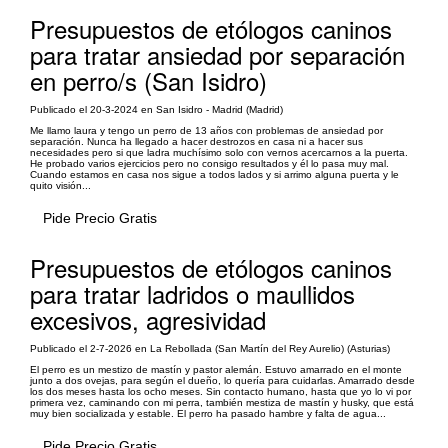
Presupuestos de etólogos caninos
para tratar ansiedad por separación
en perro/s (San Isidro)
Publicado el 20-3-2024 en San Isidro - Madrid (Madrid)
Me llamo laura y tengo un perro de 13 años con problemas de ansiedad por
separación. Nunca ha llegado a hacer destrozos en casa ni a hacer sus
necesidades pero si que ladra muchísimo solo con vernos acercarnos a la puerta.
He probado varios ejercicios pero no consigo resultados y él lo pasa muy mal.
Cuando estamos en casa nos sigue a todos lados y si arrimo alguna puerta y le
quito visión...
Pide Precio Gratis
Presupuestos de etólogos caninos
para tratar ladridos o maullidos
excesivos, agresividad
Publicado el 2-7-2026 en La Rebollada (San Martín del Rey Aurelio) (Asturias)
El perro es un mestizo de mastín y pastor alemán. Estuvo amarrado en el monte
junto a dos ovejas, para según el dueño, lo quería para cuidarlas. Amarrado desde
los dos meses hasta los ocho meses. Sin contacto humano, hasta que yo lo vi por
primera vez, caminando con mi perra, también mestiza de mastín y husky, que está
muy bien socializada y estable. El perro ha pasado hambre y falta de agua...
Pide Precio Gratis