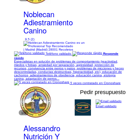
Noblecan
Adiestramiento
Canino
9,5 (2)
| Madrid (Madrid) 28001 Recoletos
Teléfono validado
Responde
rápido
Especialistas en solución de problemas de comportamiento (reactividad,
miedos y fobias, ansiedad por separación, agresividad, protección de
recursos, convivencia entre perros y gatos, problemas de micciones y heces
descontroladas, conductas destructivas, hiperactividad, etc), educación de
cachorros, adiestramientos de obediencia, educación canina, etología
canina, adaptación de perros...
5 veces contratado en Cronoshare
Pedir presupuesto
Email validado
1/3
Alessandro
Nutrición Y