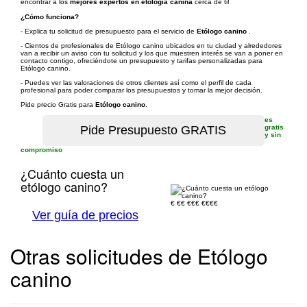
encontrar a los
mejores expertos en etología canina
cerca de ti!
¿Cómo funciona?
- Explica tu solicitud de presupuesto para el servicio de
Etólogo canino
.
- Cientos de profesionales de Etólogo canino ubicados en tu ciudad y alrededores
van a recibir un aviso con tu solicitud y los que muestren interés se van a poner en
contacto contigo, ofreciéndote un presupuesto y tarifas personalizadas para
Etólogo canino.
- Puedes ver las valoraciones de otros clientes así como el perfil de cada
profesional para poder comparar los presupuestos y tomar la mejor decisión.
Pide precio Gratis para
Etólogo canino
.
es
gratis
y sin
compromiso
¿Cuánto cuesta un
etólogo canino?
€
€€
€€€
€€€€
Ver guía de precios
Otras solicitudes de Etólogo
canino