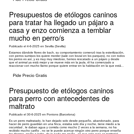
Presupuestos de etólogos caninos
para tratar ha llegado un pájaro a
casa y enzo comienza a temblar
mucho en perro/s
Publicado el 4-6-2025 en Sevilla (Sevilla)
Estamos dándole flores de bach, su comportamiento comenzó tras la esterilización,
con perros sumisos los quiere morder (sale con bozal en los parques), no con todos
los perros es así, y es muy muy miedoso, hemos rescatado a un pájaro y desde
que el animal ya está mejor y se mueve más en la jaula, él ha comenzado a
reaccionar con mucho llanto porque quiere entrar en la habitación en la que está...
Pide Precio Gratis
Presupuesto de etólogos caninos
para perro con antecedentes de
maltrato
Publicado el 30-6-2025 en Pontons (Barcelona)
Es un perro maltratado, lo han dejado solo desde pequeño, abandonado, para
hacer de perro guardián en una finca, estaba solo día y noche, tiene miedo a la
oscuridad , le daban agua y comida como mucho 2 veces a la semana, no ha
recibido mucho cariño , no se le puede acercar ningún otro perro porque enseña
los dientes, gruñe o ladra, de la nada me gruñe , sé que esta raza es territorial