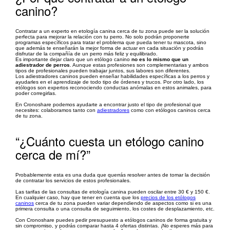
canino?
Contratar a un experto en etología canina cerca de tu zona puede ser la solución
perfecta para mejorar la relación con tu perro. No solo podrán proponerte
programas específicos para tratar el problema que pueda tener tu mascota, sino
que además te enseñarán la mejor forma de actuar en cada situación y podrás
disfrutar de la compañía de un perro más feliz y equilibrado.
Es importante dejar claro que un etólogo canino
no es lo mismo que un
adiestrador de perros
. Aunque estas profesiones son complementarias y ambos
tipos de profesionales pueden trabajar juntos, sus labores son diferentes.
Los adiestradores caninos pueden enseñar habilidades específicas a los perros y
ayudarles en el aprendizaje de todo tipo de órdenes y trucos. Por otro lado, los
etólogos son expertos reconociendo conductas anómalas en estos animales, para
poder corregirlas.
En Cronoshare podemos ayudarte a encontrar justo el tipo de profesional que
necesites: colaboramos tanto con
adiestradores
como con etólogos caninos cerca
de tu zona.
“¿Cuánto cuesta un etólogo canino
cerca de mí?”
Probablemente esta es una duda que querrás resolver antes de tomar la decisión
de contratar los servicios de estos profesionales.
Las tarifas de las consultas de etología canina pueden oscilar entre 30 € y 150 €.
En cualquier caso, hay que tener en cuenta que los
precios de los etólogos
caninos
cerca de tu zona pueden variar dependiendo de aspectos como si es una
primera consulta o una consulta de seguimiento, los costes de desplazamiento, etc.
Con Cronoshare puedes pedir presupuesto a etólogos caninos de forma gratuita y
sin compromiso, y podrás comparar hasta 4 ofertas distintas. ¡No esperes más para