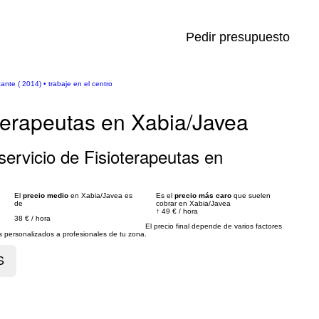
Pedir presupuesto
cante ( 2014) • trabaje en el centro
oterapeutas en Xabia/Javea
ervicio de Fisioterapeutas en
El
precio medio
en Xabia/Javea es
Es el
precio más caro
que suelen
de
cobrar en Xabia/Javea
↑
49 €
/
hora
38 €
/
hora
El precio final depende de varios factores
personalizados a profesionales de tu zona.