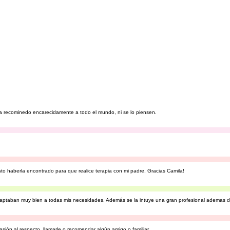
l, La recominedo encarecidamente a todo el mundo, ni se lo piensen.
sto haberla encontrado para que realice terapia con mi padre. Gracias Camila!
daptaban muy bien a todas mis necesidades. Además se la intuye una gran profesional ademas d
ión al respecto, llamarle o recomendar algún amigo o familiar...