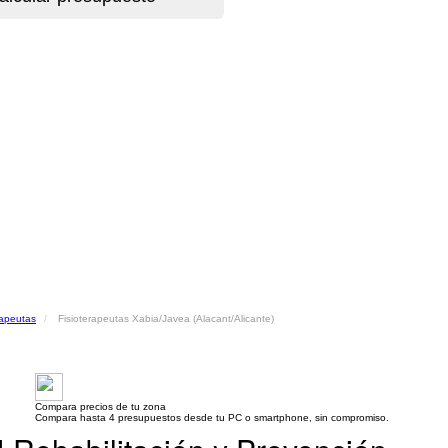
rapeutas
Fisioterapeutas Xabia/Javea (Alacant/Alicante)
Compara precios de tu zona
Compara hasta 4 presupuestos desde tu PC o smartphone, sin compromiso.