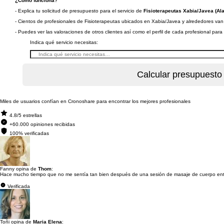
¿Cómo funciona?
- Explica tu solicitud de presupuesto para el servicio de
Fisioterapeutas Xabia/Javea (Ala
- Cientos de profesionales de Fisioterapeutas ubicados en Xabia/Javea y alrededores van a
- Puedes ver las valoraciones de otros clientes así como el perfil de cada profesional par
Indica qué servicio necesitas:
Miles de usuarios confían en Cronoshare para encontrar los mejores profesionales
4.8/5 estrellas
+60.000 opiniones recibidas
100% verificadas
Fanny opina de
Thom
:
Hace mucho tiempo que no me sentía tan bien después de una sesión de masaje de cuerpo enter
Verificada
Toñi opina de
Maria Elena
: