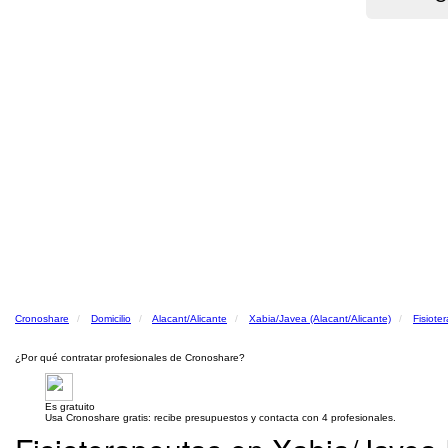
Cronoshare
Domicilio
Alacant/Alicante
Xabia/Javea (Alacant/Alicante)
Fisiote
¿Por qué contratar profesionales de Cronoshare?
Es gratuito
Usa Cronoshare gratis: recibe presupuestos y contacta con 4 profesionales.