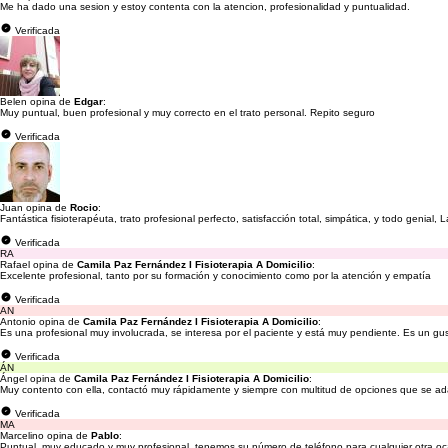
Me ha dado una sesion y estoy contenta con la atencion, profesionalidad y puntualidad.
Verificada
Belen opina de
Edgar
:
Muy puntual, buen profesional y muy correcto en el trato personal. Repito seguro
Verificada
Juan opina de
Rocio
:
Fantástica fisioterapéuta, trato profesional perfecto, satisfacción total, simpática, y todo genia
Verificada
RA
Rafael opina de
Camila Paz Fernández I Fisioterapia A Domicilio
:
Excelente profesional, tanto por su formación y conocimiento como por la atención y empatía
Verificada
AN
Antonio opina de
Camila Paz Fernández I Fisioterapia A Domicilio
:
Es una profesional muy involucrada, se interesa por el paciente y está muy pendiente. Es un gu
Verificada
ÁN
Ángel opina de
Camila Paz Fernández I Fisioterapia A Domicilio
:
Muy contento con ella, contactó muy rápidamente y siempre con multitud de opciones que se a
Verificada
MA
Marcelino opina de
Pablo
:
Puntual, muy educado y muy profesional, tenemos su número de teléfono para cualquier otra ocas