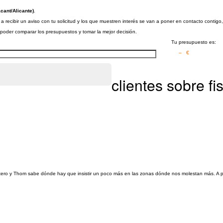
cant/Alicante)
.
 recibir un aviso con tu solicitud y los que muestren interés se van a poner en contacto contigo
a poder comparar los presupuestos y tomar la mejor decisión.
Tu presupuesto es:
– €
clientes sobre f
o y Thom sabe dónde hay que insistir un poco más en las zonas dónde nos molestan más. A par