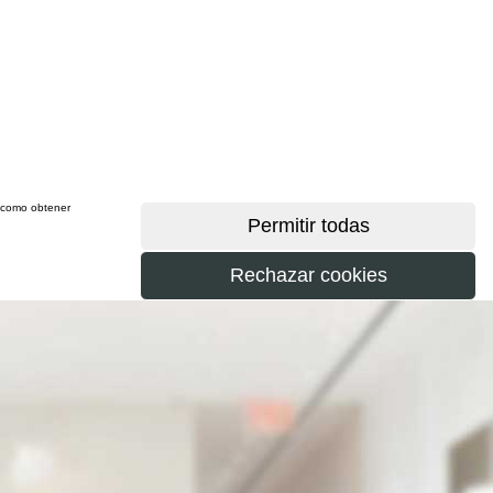
sí como obtener
más