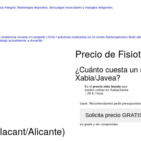
sica integral, fisioterapia deportiva, descargas musculares y masajes relajantes.
 residencia novarie el campello ( 014) • prácticas realizadas en el centro fisioterapéutico lledó ali
trabajo actualmente a domicilio
Precio de Fisi
¿Cuánto cuesta un s
Xabia/Javea?
Es el
precio más barato
que
suelen cobrar en Xabia/Javea
↓
29 €
/
hora
clave. Recomendamos pedir presupuestos 
es gratis y sin compromiso
lacant/Alicante)