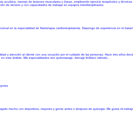
apia acuática, manejo de lesiones musculares y óseas, empleando ejercicio terapéutico y técnica
n de servicio y con capacidades de trabajar en equipos interdisciplinarios.
onal en la especialidad de fisioterapia cardiorrespiratoria. Dispongo de experiencia en el trat
idad y atención al cliente con una vocación por el cuidado de las personas. Hace tres años decid
 en este ámbito. Mis especialidades son quiromasaje, drenaje linfático método...
ayores
rabajado mucho con deportivos, mayores y gente antes o despues de quirurgia. Me gusta mi traba