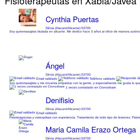
Fisioterapeutas en Xabia/Javea 
Cynthia Puertas
Dénia (Alacant/Alicante) 03700
Soy quiromasajista titulada en alicante. Me dedico hace 3 años al oficio de manera autón
Ángel
Dénia (Alacant/Alicante) 03700
Email validado
Teléfono validado
Soy quiromasajista y me encanta empatizar con la gente, y especialmente me gusta lo que
1 veces contratado en Cronoshare
Denifisio
Dénia (Alacant/Alicante) 03700
Email validado
Fisioterapeutas y osteopátas con experiencia. Tratamiento de todo tipo de lesiones. Fisiot
Maria Camila Erazo Ortega
Dénia (Alacant/Alicante) 03700