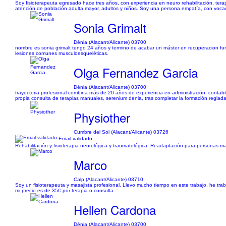
Soy fisioterapeuta egresado hace tres años, con experiencia en neuro rehabilitación, ter
atención de población adulta mayor, adultos y niños. Soy una persona empatía, con vocació
Sonia Grimalt
Dénia (Alacant/Alicante) 03700
nombre es sonia grimalt tengo 24 años y termino de acabar un máster en recuperacion funci
lesiones comunes musculoesqueléticas.
Olga Fernandez Garcia
Dénia (Alacant/Alicante) 03700
trayectoria profesional combina más de 20 años de experiencia en administración, contabil
propia consulta de terapias manuales, serenium denia, tras completar la formación reglada
Physiother
Cumbre del Sol (Alacant/Alicante) 03726
Email validado
Rehabilitación y fisioterapia neurológica y traumatológica. Readaptación para personas m
Marco
Calp (Alacant/Alicante) 03710
Soy un fisioterapeuta y masajista profesional. Llevo mucho tiempo en este trabajo, he t
mi precio es de 35€ por terapia o consulta
Hellen Cardona
Dénia (Alacant/Alicante) 03700