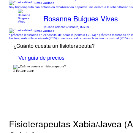
Email validado
Soy fisioterapeuta con énfasis en rehabilitación deportiva, me dedico a la rehabilitación fí
Rosanna Buigues Vives
Teulada (Alacant/Alicante) 03725
Email validado
• prácticas realizadas en el hospital de denia la pedrera ( 2014) • prácticas realizadas en la
fisioterapéutico lledó alicante( 015) • prácticas realizadas en la mutua mc mutual ( 015) • 
¿Cuánto cuesta un fisioterapeuta?
Ver guía de precios
€
€€
€€€
€€€€
Fisioterapeutas Xabia/Javea (A