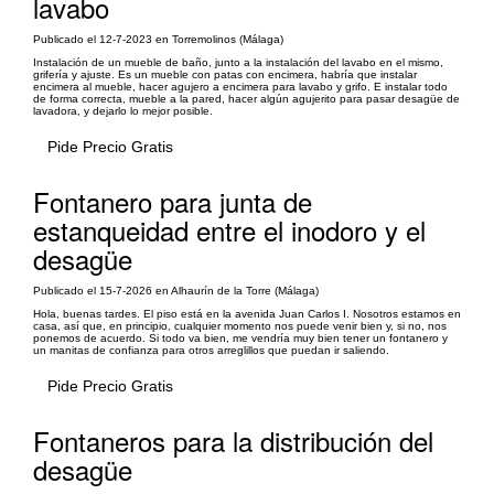
lavabo
Publicado el 12-7-2023 en Torremolinos (Málaga)
Instalación de un mueble de baño, junto a la instalación del lavabo en el mismo,
grifería y ajuste. Es un mueble con patas con encimera, habría que instalar
encimera al mueble, hacer agujero a encimera para lavabo y grifo. E instalar todo
de forma correcta, mueble a la pared, hacer algún agujerito para pasar desagüe de
lavadora, y dejarlo lo mejor posible.
Pide Precio Gratis
Fontanero para junta de
estanqueidad entre el inodoro y el
desagüe
Publicado el 15-7-2026 en Alhaurín de la Torre (Málaga)
Hola, buenas tardes. El piso está en la avenida Juan Carlos I. Nosotros estamos en
casa, así que, en principio, cualquier momento nos puede venir bien y, si no, nos
ponemos de acuerdo. Si todo va bien, me vendría muy bien tener un fontanero y
un manitas de confianza para otros arreglillos que puedan ir saliendo.
Pide Precio Gratis
Fontaneros para la distribución del
desagüe