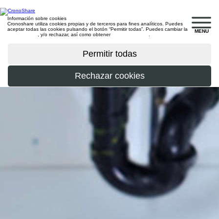
Información sobre cookies
Cronoshare utiliza cookies propias y de terceros para fines analíticos. Puedes
aceptar todas las cookies pulsando el botón “Permitir todas”. Puedes cambiar la
MENU
configuración
, y/o rechazar, así como obtener
más información
.