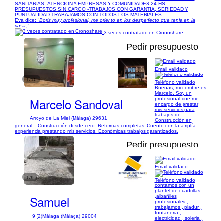
SANITARIAS -ATENCION A EMPRESAS Y COMUNIDADES 24 HS -
PRESUPUESTOS SIN CARGO -TRABAJOS CON GARANTIA, SERIEDAD Y
PUNTUALIDAD TRABAJAMOS CON TODOS LOS MATERIALES
Eva dice:
"Boris muy profesional, me oriento en los desperfecto que tenia en la
casa,"
3 veces contratado en Cronoshare
Pedir presupuesto
Email validado
1/10
Teléfono validado
Buenas, mi nombre es
Marcelo. Soy un
Marcelo Sandoval
profesional que me
encargo de prestar
mis servicios para
trabajos de: -
Arroyo de La Miel (Málaga) 29631
Construcción en
general. - Construcción desde cero -Reformas completas. Cuento con la amplía
experiencia prestando mis servicios. Económicas trabajos garantizados.
Pedir presupuesto
Email validado
1/9
Teléfono validado
contamos con un
plantel de cuadrillas
Samuel
,albañiles
profesionales ,
trabajamos , pladur ,
fontaneria ,
9 (2)
Málaga (Málaga) 29004
electricidad , soleria ,