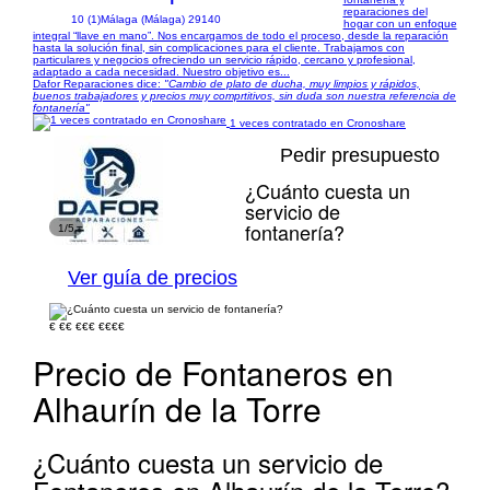
reparaciones del
10 (1)
Málaga (Málaga) 29140
hogar con un enfoque
integral “llave en mano”. Nos encargamos de todo el proceso, desde la reparación
hasta la solución final, sin complicaciones para el cliente. Trabajamos con
particulares y negocios ofreciendo un servicio rápido, cercano y profesional,
adaptado a cada necesidad. Nuestro objetivo es...
Dafor Reparaciones dice:
"Cambio de plato de ducha, muy limpios y rápidos,
buenos trabajadores y precios muy comprtitivos, sin duda son nuestra referencia de
fontanería"
1 veces contratado en Cronoshare
Pedir presupuesto
¿Cuánto cuesta un
servicio de
fontanería?
1/5
Ver guía de precios
€
€€
€€€
€€€€
Precio de Fontaneros en
Alhaurín de la Torre
¿Cuánto cuesta un servicio de