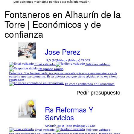
Lee opiniones y consulta perfiles para más información.
Fontaneros en Alhaurín de la
Torre | Económicos y de
confianza
Jose Perez
9,5 (16)
Málaga (Málaga) 29003
Email validado
Teléfono validado
Responde rápido
Celia dice:
"Lo llamaré cada vez que lo necesite y lo voy a recomendar a cada
persona que me pregunte. Es la primera vez que viene alguien y no me siento
estafada!!!"
46 veces contratado en Cronoshare
Pedir presupuesto
Rs Reformas Y
Servicios
Alhaurín de la Torre (Málaga) 29130
Email validado
Teléfono validado
Nos especializamos en Pintura de interiores y exteriores: techos, fachadas, rejas.