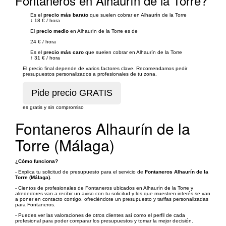
Fontaneros en Alhaurín de la Torre?
Es el
precio más barato
que suelen cobrar en Alhaurín de la Torre
↓
18 €
/
hora
El
precio medio
en Alhaurín de la Torre es de
24 €
/
hora
Es el
precio más caro
que suelen cobrar en Alhaurín de la Torre
↑
31 €
/
hora
El precio final depende de varios factores clave. Recomendamos pedir
presupuestos personalizados a profesionales de tu zona.
es gratis y sin compromiso
Fontaneros Alhaurín de la
Torre (Málaga)
¿Cómo funciona?
- Explica tu solicitud de presupuesto para el servicio de
Fontaneros Alhaurín de la
Torre (Málaga)
.
- Cientos de profesionales de Fontaneros ubicados en Alhaurín de la Torre y
alrededores van a recibir un aviso con tu solicitud y los que muestren interés se van
a poner en contacto contigo, ofreciéndote un presupuesto y tarifas personalizadas
para Fontaneros.
- Puedes ver las valoraciones de otros clientes así como el perfil de cada
profesional para poder comparar los presupuestos y tomar la mejor decisión.