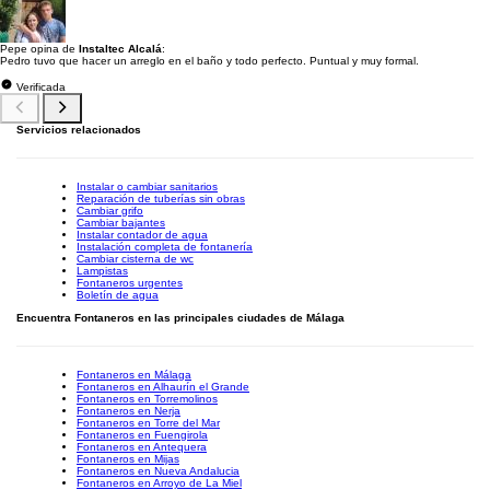
Pepe opina de
Instaltec Alcalá
:
Pedro tuvo que hacer un arreglo en el baño y todo perfecto. Puntual y muy formal.
Verificada
Servicios relacionados
Instalar o cambiar sanitarios
Reparación de tuberías sin obras
Cambiar grifo
Cambiar bajantes
Instalar contador de agua
Instalación completa de fontanería
Cambiar cisterna de wc
Lampistas
Fontaneros urgentes
Boletín de agua
Encuentra Fontaneros en las principales ciudades de Málaga
Fontaneros en Málaga
Fontaneros en Alhaurín el Grande
Fontaneros en Torremolinos
Fontaneros en Nerja
Fontaneros en Torre del Mar
Fontaneros en Fuengirola
Fontaneros en Antequera
Fontaneros en Mijas
Fontaneros en Nueva Andalucia
Fontaneros en Arroyo de La Miel