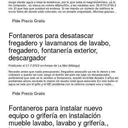
tengo pierde agua y moja la residencia, por lo que salta el magnetotermico, ya lo
he comprado , su marca es cointra tdfplus50s, y las medidas son: 36,8*74,5*39,2
cm. El que hay que sustituir es endesa. Si me manda un número de teléfono le
envío fotos de donde está colocado, es un armario empotrado. Muchas gracias...
Pide Precio Gratis
Fontaneros para desatascar
fregadero y lavamanos de lavabo,
fregadero, fontanería exterior,
descargador
Publicado el 17-7-2023 en Arroyo de La Miel (Málaga)
Necesito antes que nada presupuesto, fregadero atascado ya me lo vieron y me
cobraron y quedo tal cual, luego el dueño del piso me trajo un desatascador
profesional que solo se lo venden a fontaneros, resultó increíble llevaba 2 años sin
problemas ahora necesito lo mismo Un lavabo está igual atascado En otro baño el
agua se sale por el grifo y el WC problema con la cisterna compre una y nada...
Pide Precio Gratis
Fontaneros para instalar nuevo
equipo o grifería en instalación
mueble lavabo, lavabo y grifería.,