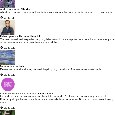
Andrés opina de
Alberto
:
Alberto es un gran profesional, un trato exquisito lo volvería a contratar seguro. Lo recomiendo
Verificada
Pablo opina de
Mariano Limachi
:
Trabajo profesional, experiencia y muy bien trato. Lo más importante una solución efectiva y que
se adecua a mi presupuesto. Muy recomendable.
Verificada
Marta opina de
Luis
:
Excelente profesional, muy puntual, limpio y muy detallista. Totalmente recomendable.
Verificada
Lexait Multiservicios opina de
I G R E I S A T
:
La verdad bastante contento con el servicio prestado. Profesional atento y muy agradable
Puntual y sin problema por solicitar más cosas de las contratadas. Buscando como solucionar y
que el...
Verificada