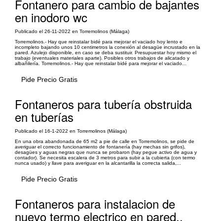
Fontanero para cambio de bajantes
en inodoro wc
Publicado el 26-11-2022 en Torremolinos (Málaga)
Torremolinos.- Hay que reinstalar bidé para mejorar el vaciado hoy lento e
incompleto bajando unos 10 centimetros la conexión al desagüe incrustado en la
pared. Azulejo disponible, en caso se deba sustituir. Presupuestar hoy mismo el
trabajo (eventuales materiales aparte). Posibles otros trabajos de alicatado y
albañilería. Torremolinos.- Hay que reinstalar bidé para mejorar el vaciado...
Pide Precio Gratis
Fontaneros para tubería obstruida
en tuberías
Publicado el 16-1-2022 en Torremolinos (Málaga)
En una obra abandonada de 65 m2 a pie de calle en Torremolinos, se pide de
averiguar el correcto funcionamiento de fontanería (hay mechas sin grifos),
desagües y aguas negras que nunca se probaron (hay pegue activo de agua y
contador). Se necesita escalera de 3 metros para subir a la cubierta (con termo
nunca usado) y llave para averiguar en la alcantarilla la correcta salida,...
Pide Precio Gratis
Fontaneros para instalacion de
nuevo termo electrico en pared.,