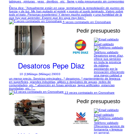
tabiques , pinturas , yeso , derribos , etc , llame y pida presupuesto sin compromiso
,.
Elena dice:
"Actualmente están en casa, terminando la remodelación de puntos de
fuerza y de luz. Me han quitado el gotelé y puesto el suelo laminado. Valoro sobre
todo el trato. Personas excelentes! Y tienen mucho cuidado y una humildad de la
que hay que aprender. Espero que les vaya muy bien."
5 veces contratado en Cronoshare
Pedir presupuesto
Email validado
1/3
Teléfono validado
Desatoros pepe díaz,
ofrece sus servicios
Desatoros Pepe Diaz
en toda la provincia
de málaga,
apostando por la
innovación ofreciendo
10 (1)
Málaga (Málaga) 29003
una mayor calidad a
un menor precio. Servicios principales:. * desatoros. * mantenimiento de limpieza,
en superficies, grandes industrias, aljibes o depósitos de aguas, redes de
comunidades, etc. * absorción en fosas sépticas, lagos artificiales, estancias
inundadas, etc. *...
13 veces contratado en Cronoshare
Pedir presupuesto
Email validado
1/6
Teléfono validado
Ofrecemos servicio de
fontanería y limpieza
en general.