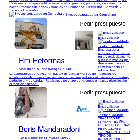
Realizamos trabajos de Albañilería: suelos, paredes, jardineras, escaleras. Se
hacen Reformas de baños y trabajos de Fontanería, Electricidad, Cerrajería y
Servicios Generales.
3 veces contratado en Cronoshare
Pedir presupuesto
Email validado
1/10
Teléfono validado
Empresa sería
responsable dedicada
Rm Reformas
pura y exclusivamente
a las reformas en gral
desde una casa un
comercio hasta un
Alhaurín de la Torre (Málaga) 29130
edificio. Nos
caracterizamos por ofrecer un trabajo de calidad y el uso de materiales de
excelente calidad ofrecemos los precios más competitivos del mercado y un trabajo
profecional y de calidad. Realizamos todo tipo de reformas en casas pisos locales
comerciales desde...
Pedir presupuesto
Email validado
1/46
Teléfono validado
TRABAJOS DE
FONTANERIA 🧑‍🔧
Boris Mandaradoni
DESAGÜES AVERIAS
FILTRACIONES
SOLDADURAS TODO
TIPO DE
10 (1)
Torremolinos (Málaga) 29620
INSTALACIONES