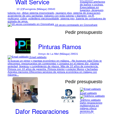
Walt Service
Instalamos artefactos
de baños y cocinas.
Especialistas en
10 (2)
Fuengirola (Málaga) 29640
bajantes, desagues,
tuberia pvc, dblue sistema insonorizado, raupiano plus, sistema de evaucacion,
acsendente de agu sanitarias, trabajos con toda tuberia y diametro, pp-R,
multicapa, cobre, polietileno electrosoldable, sistema pex, bateria de contadores de
entrada de agua.
18 veces contratado en Cronoshare
Pedir presupuesto
Pinturas Ramos
Arroyo de La Miel (Málaga) 29631
Email validado
Si buscas un pintor y manitas económico en málaga.. ¡No busques más! Esto te
ofrecemos: presupuestos sin compromiso y cerrados en el mismo día, máxima
seriedad, limpieza y cumplimiento de plazos. Más de 10 años de experiencia.
Pintura con 10 años de garantía. Pintura interior y exterior Muros y fachadas
Arreglos menores Ofrecemos servicios de pintura económica en málaga con
máxima...
Pedir presupuesto
Email validado
1/18
Teléfono validado
Dafor reparaciones
multiservicios en
Dafor Reparaciones
málaga ofrece
servicios de
fontanería y