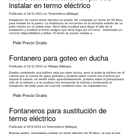
instalar en termo eléctrico
Publicado el 18-11-2021 en Torremolinos (Málaga)
Instalacion de nuevo termo electrico en pared. He comprado un termo de 50 litros,
para instalar en la pared. La instalacion se encuentra en la fachada exterior de un
patio interior en un primer piso. Hace falta escalera para llegar al sitio de la
instalacion y sustituir el termo antiguo que tiene fuga por el nuevo . Interesado en
conocer disponibilidad y tarifas. El termo se puede instalar a...
Pide Precio Gratis
Fontanero para goteo en ducha
Publicado el 22-11-2022 en Málaga (Málaga)
Estaba cambiando una bañera vieja por plato ducha, pero al quitar la bañera me di
cuenta que la tuveria de agua goteaba y quisiera saber cuanto era el precio por
reparar la tuberia, es medio metro aproximadamente, quisiera saber el presupùesto
solo de la tuberia y si se pudiera otro incluyendo la tuberia y terminando la
instalacion del plato para ver cual me combiene mas, los materiales los...
Pide Precio Gratis
Fontaneros para sustitución de
termo eléctrico
Publicado el 30-8-2024 en Torremolinos (Málaga)
Buenas tardes, necesitaría cambiar un termo eléctrico de 50 litros, ya que el que