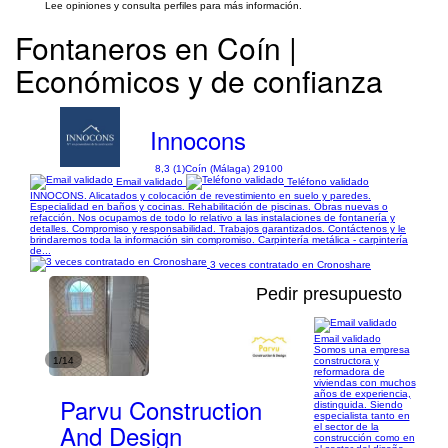
Lee opiniones y consulta perfiles para más información.
Fontaneros en Coín |
Económicos y de confianza
Innocons
8,3 (1)
Coín (Málaga) 29100
Email validado
Teléfono validado
INNOCONS. Alicatados y colocación de revestimiento en suelo y paredes.
Especialidad en baños y cocinas. Rehabilitación de piscinas. Obras nuevas o
refacción. Nos ocupamos de todo lo relativo a las instalaciones de fontanería y
detalles. Compromiso y responsabilidad. Trabajos garantizados. Contáctenos y le
brindaremos toda la información sin compromiso. Carpintería metálica - carpintería
de...
3 veces contratado en Cronoshare
Pedir presupuesto
Email validado
Somos una empresa
1/14
constructora y
reformadora de
viviendas con muchos
años de experiencia,
Parvu Construction
distinguida. Siendo
especialista tanto en
And Design
el sector de la
construcción como en