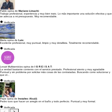
Pablo opina de
Mariano Limachi
:
Trabajo profesional, experiencia y muy bien trato. Lo más importante una solución efectiva y que
se adecua a mi presupuesto. Muy recomendable.
Verificada
Marta opina de
Luis
:
Excelente profesional, muy puntual, limpio y muy detallista. Totalmente recomendable.
Verificada
Lexait Multiservicios opina de
I G R E I S A T
:
La verdad bastante contento con el servicio prestado. Profesional atento y muy agradable
Puntual y sin problema por solicitar más cosas de las contratadas. Buscando como solucionar y
que el...
Verificada
Pepe opina de
Instaltec Alcalá
:
Pedro tuvo que hacer un arreglo en el baño y todo perfecto. Puntual y muy formal.
Verificada