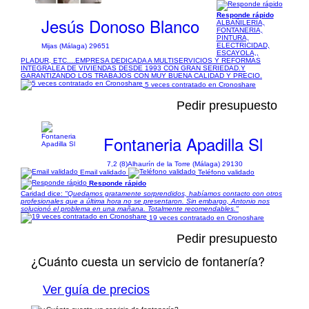
Responde rápido
Jesús Donoso Blanco
ALBAÑILERIA,
FONTANERIA,
PINTURA,
ELECTRICIDAD,
Mijas (Málaga) 29651
ESCAYOLA,,
PLADUR, ETC....EMPRESA DEDICADA A MULTISERVICIOS Y REFORMAS
INTEGRALEA DE VIVIENDAS DESDE 1993 CON GRAN SERIEDAD.Y
GARANTIZANDO LOS TRABAJOS CON MUY BUENA CALIDAD Y PRECIO.
5 veces contratado en Cronoshare
Pedir presupuesto
Fontaneria Apadilla Sl
7,2 (8)
Alhaurín de la Torre (Málaga) 29130
Email validado
Teléfono validado
Responde rápido
Caridad dice:
"Quedamos gratamente sorprendidos, habíamos contacto con otros
profesionales que a última hora no se presentaron. Sin embargo, Antonio nos
solucionó el problema en una mañana. Totalmente recomendables."
19 veces contratado en Cronoshare
Pedir presupuesto
¿Cuánto cuesta un servicio de fontanería?
Ver guía de precios