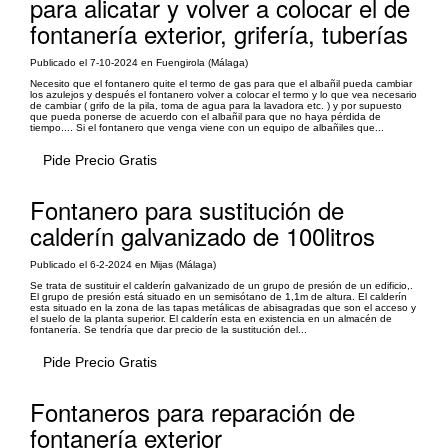
para alicatar y volver a colocar el de
fontanería exterior, grifería, tuberías
Publicado el 7-10-2024 en Fuengirola (Málaga)
Necesito que el fontanero quite el termo de gas para que el albañil pueda cambiar
los azulejos y después el fontanero volver a colocar el termo y lo que vea necesario
de cambiar ( grifo de la pila, toma de agua para la lavadora etc. ) y por supuesto
que pueda ponerse de acuerdo con el albañil para que no haya pérdida de
tiempo.... Si el fontanero que venga viene con un equipo de albañiles que...
Pide Precio Gratis
Fontanero para sustitución de
calderín galvanizado de 100litros
Publicado el 6-2-2024 en Mijas (Málaga)
Se trata de sustituir el calderín galvanizado de un grupo de presión de un edificio,.
El grupo de presión está situado en un semisótano de 1,1m de altura. El calderín
esta situado en la zona de las tapas metálicas de abisagradas que son el acceso y
el suelo de la planta superior. El calderín esta en existencia en un almacén de
fontanería. Se tendría que dar precio de la sustitución del...
Pide Precio Gratis
Fontaneros para reparación de
fontanería exterior