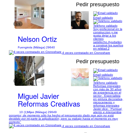
Pedir presupuesto
Email validado
1/3
Teléfono validado
Soy profecional en la
construccion y me
Nelson Ortiz
gusta dejar a los
clientes
satisfecho.Ayudarles
a construir los sueños
Fuengirola (Málaga) 29640
en relidad.2
4 veces contratado en Cronoshare
Pedir presupuesto
Email validado
1/25
Teléfono validado
Reformas integrales
con más de 30 años
Miguel Javier
de experiencia en el
sector . Especialista
en pintura decorativa,
Reformas Creativas
microcemento y
reformas integrales
Javier dice:
"Puntual,
10 (1)
Mijas (Málaga) 29649
atento e intercambia
consejos; de momento sólo ha hecho el presupuesto dado que aún no está
decidido por mi parte la adjudicación; pero su trabajo hasta el momento es muy
correcto"
4 veces contratado en Cronoshare