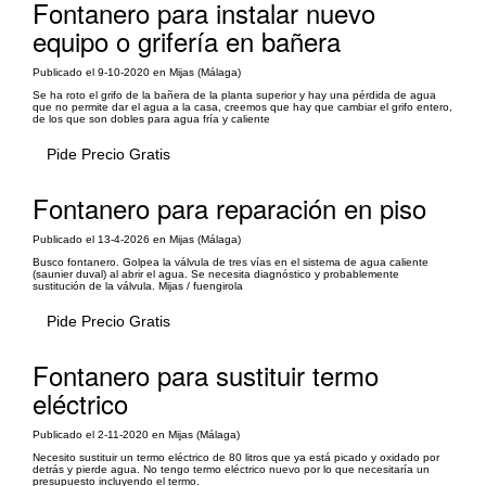
Fontanero para instalar nuevo
equipo o grifería en bañera
Publicado el 9-10-2020 en Mijas (Málaga)
Se ha roto el grifo de la bañera de la planta superior y hay una pérdida de agua
que no permite dar el agua a la casa, creemos que hay que cambiar el grifo entero,
de los que son dobles para agua fría y caliente
Pide Precio Gratis
Fontanero para reparación en piso
Publicado el 13-4-2026 en Mijas (Málaga)
Busco fontanero. Golpea la válvula de tres vías en el sistema de agua caliente
(saunier duval) al abrir el agua. Se necesita diagnóstico y probablemente
sustitución de la válvula. Mijas / fuengirola
Pide Precio Gratis
Fontanero para sustituir termo
eléctrico
Publicado el 2-11-2020 en Mijas (Málaga)
Necesito sustituir un termo eléctrico de 80 litros que ya está picado y oxidado por
detrás y pierde agua. No tengo termo eléctrico nuevo por lo que necesitaría un
presupuesto incluyendo el termo.