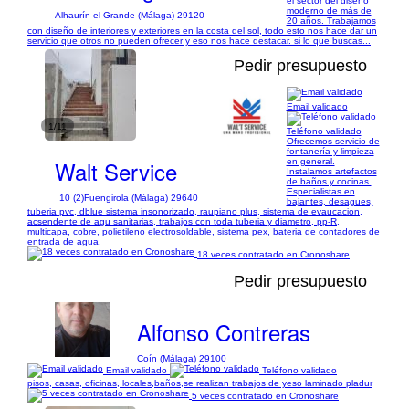
el sector del diseño
moderno de más de
Alhaurín el Grande (Málaga) 29120
20 años. Trabajamos
con diseño de interiores y exteriores en la costa del sol, todo esto nos hace dar un
servicio que otros no pueden ofrecer y eso nos hace destacar. si lo que buscas...
Pedir presupuesto
Email validado
1/11
Teléfono validado
Ofrecemos servicio de
fontanería y limpieza
Walt Service
en general.
Instalamos artefactos
de baños y cocinas.
Especialistas en
10 (2)
Fuengirola (Málaga) 29640
bajantes, desagues,
tuberia pvc, dblue sistema insonorizado, raupiano plus, sistema de evaucacion,
acsendente de agu sanitarias, trabajos con toda tuberia y diametro, pp-R,
multicapa, cobre, polietileno electrosoldable, sistema pex, bateria de contadores de
entrada de agua.
18 veces contratado en Cronoshare
Pedir presupuesto
Alfonso Contreras
Coín (Málaga) 29100
Email validado
Teléfono validado
pisos, casas, oficinas, locales,baños,se realizan trabajos de yeso laminado pladur
5 veces contratado en Cronoshare