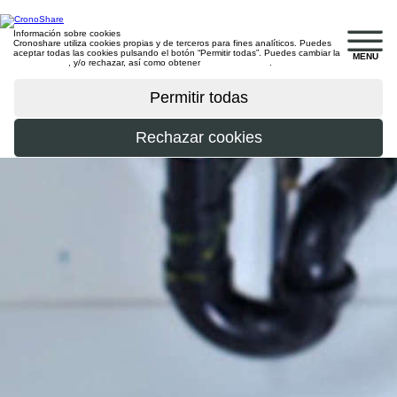
Información sobre cookies
Cronoshare utiliza cookies propias y de terceros para fines analíticos. Puedes
aceptar todas las cookies pulsando el botón “Permitir todas”. Puedes cambiar la
MENU
configuración
, y/o rechazar, así como obtener
más información
.