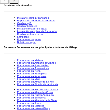
Servicios relacionados
Instalar o cambiar sanitarios
Reparación de tuberías sin obras
Cambiar grifo
Cambiar bajantes
Instalar contador de agua
Instalación completa de fontanería
Cambiar cisterna de wc
Lampistas
Fontaneros urgentes
Boletín de agua
Encuentra Fontaneros en las principales ciudades de Málaga
Fontaneros en Málaga
Fontaneros en Alhaurín el Grande
Fontaneros en Torre del Mar
Fontaneros en Torremolinos
Fontaneros en Nerja
Fontaneros en Fuengirola
Fontaneros en Antequera
Fontaneros en Mijas
Fontaneros en Arroyo de La Miel
Fontaneros en Rincón de la Victoria
Fontaneros en Benalmadena Costa
Fontaneros en Algarrobo-Costa
Fontaneros en Nueva Andalucia
Fontaneros en Estepona
Fontaneros en Alhaurín de la Torre
Fontaneros en Torrox
Fontaneros en Marbella
Fontaneros en Vélez-Málaga