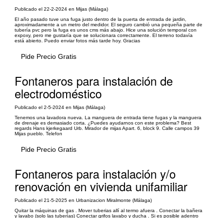
Publicado el 22-2-2024 en Mijas (Málaga)
El año pasado tuve una fuga justo dentro de la puerta de entrada de jardin,
aproximadamente a un metro del medidor. El seguro cambió una pequeña parte de
tubería pvc pero la fuga es unos cms más abajo. Hice una solución temporal con
expoxy, pero me gustaría que se solucionara correctamente. El terreno todavía
está abierto. Puedo enviar fotos más tarde hoy. Gracias
Pide Precio Gratis
Fontaneros para instalación de
electrodoméstico
Publicado el 2-5-2024 en Mijas (Málaga)
Tenemos una lavadora nueva. La manguera de entrada tiene fugas y la manguera
de drenaje es demasiado corta. ¿Puedes ayudarnos con este problema? Best
regards Hans kjerkegaard Urb. Mirador de mijas Apart. 6, block 9. Calle campos 39
Mijas pueblo. Telefon
Pide Precio Gratis
Fontaneros para instalación y/o
renovación en vivienda unifamiliar
Publicado el 21-5-2025 en Urbanizacion Miralmonte (Málaga)
Quitar la máquinas de gas . Mover tuberias allí al termo afuera . Conectar la bañera
y lavabo (solo las tuberías) Conectar grifos lavabo y ducha . Si es posible adentro