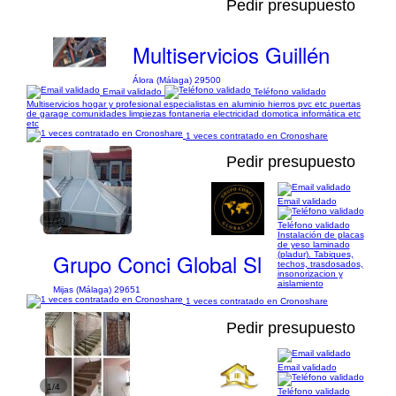
Pedir presupuesto
Multiservicios Guillén
Álora (Málaga) 29500
Email validado
Teléfono validado
Multiservicios hogar y profesional especialistas en aluminio hierros pvc etc puertas
de garage comunidades limpiezas fontaneria electricidad domotica informática etc
etc
1 veces contratado en Cronoshare
Pedir presupuesto
Email validado
1/10
Teléfono validado
Instalación de placas
de yeso laminado
Grupo Conci Global Sl
(pladur). Tabiques,
techos, trasdosados,
insonorizacion y
aislamiento
Mijas (Málaga) 29651
1 veces contratado en Cronoshare
Pedir presupuesto
Email validado
1/4
Teléfono validado