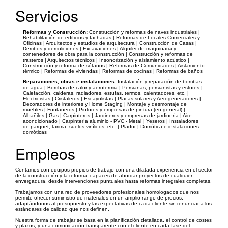
Servicios
Reformas y Construcción:
Construcción y reformas de naves industriales |
Rehabilitación de edificios y fachadas | Reformas de Locales Comerciales y
Oficinas | Arquitectos y estudios de arquitectura | Construcción de Casas |
Derribos y demoliciones | Excavaciones | Alquiler de maquinaria y
contenedores de obra para la construcción | Construcción y reformas de
trasteros | Arquitectos técnicos | Insonorización y aislamiento acústico |
Construcción y reforma de sótanos | Reformas de Comunidades | Aislamiento
térmico | Reformas de viviendas | Reformas de cocinas | Reformas de baños
Reparaciones, obras e instalaciones:
Instalación y reparación de bombas
de agua | Bombas de calor y aerotermia | Persianas, persianistas y estores |
Calefacción, calderas, radiadores, estufas, termos, calentadores, etc. |
Electricistas | Cristaleros | Escayolistas | Placas solares y Aerogeneradores |
Decoradores de interiores y Home Staging | Montaje y desmontaje de
muebles | Fontaneros | Pintores y empresas de pintura (en general) |
Albañiles | Gas | Carpinteros | Jardineros y empresas de jardinería | Aire
acondicionado | Carpintería aluminio - PVC - Metal | Yeseros | Instaladores
de parquet, tarima, suelos vinílicos, etc. | Pladur | Domótica e instalaciones
domóticas
Empleos
Contamos con equipos propios de trabajo con una dilatada experiencia en el sector
de la construcción y la reforma, capaces de abordar proyectos de cualquier
envergadura, desde intervenciones puntuales hasta reformas integrales completas.
Trabajamos con una red de proveedores profesionales homologados que nos
permite ofrecer suministro de materiales en un amplio rango de precios,
adaptándonos al presupuesto y las expectativas de cada cliente sin renunciar a los
estándares de calidad que nos definen.
Nuestra forma de trabajar se basa en la planificación detallada, el control de costes
y plazos, y una comunicación transparente con el cliente en cada fase del