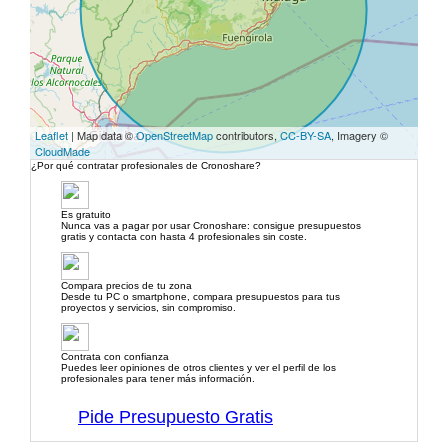
Leaflet
| Map data ©
OpenStreetMap
contributors,
CC-BY-SA
, Imagery ©
CloudMade
¿Por qué contratar profesionales de Cronoshare?
Es gratuito
Nunca vas a pagar por usar Cronoshare: consigue presupuestos
gratis y contacta con hasta 4 profesionales sin coste.
Compara precios de tu zona
Desde tu PC o smartphone, compara presupuestos para tus
proyectos y servicios, sin compromiso.
Contrata con confianza
Puedes leer opiniones de otros clientes y ver el perfil de los
profesionales para tener más información.
Pide Presupuesto Gratis