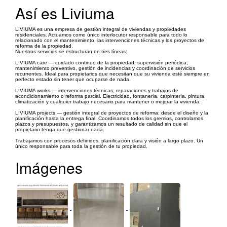
Así es Liviuma
LIVIUMA es una empresa de gestión integral de viviendas y propiedades
residenciales. Actuamos como único interlocutor responsable para todo lo
relacionado con el mantenimiento, las intervenciones técnicas y los proyectos de
reforma de la propiedad.
Nuestros servicios se estructuran en tres líneas:
LIVIUMA care — cuidado continuo de la propiedad: supervisión periódica,
mantenimiento preventivo, gestión de incidencias y coordinación de servicios
recurrentes. Ideal para propietarios que necesitan que su vivienda esté siempre en
perfecto estado sin tener que ocuparse de nada.
LIVIUMA works — intervenciones técnicas, reparaciones y trabajos de
acondicionamiento o reforma parcial. Electricidad, fontanería, carpintería, pintura,
climatización y cualquier trabajo necesario para mantener o mejorar la vivienda.
LIVIUMA projects — gestión integral de proyectos de reforma: desde el diseño y la
planificación hasta la entrega final. Coordinamos todos los gremios, controlamos
plazos y presupuestos, y garantizamos un resultado de calidad sin que el
propietario tenga que gestionar nada.
Trabajamos con procesos definidos, planificación clara y visión a largo plazo. Un
único responsable para toda la gestión de tu propiedad.
Imágenes