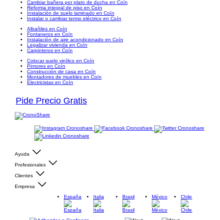
Cambiar bañera por plato de ducha en Coín
Reforma integral de piso en Coín
Instalación de suelo laminado en Coín
Instalar o cambiar termo eléctrico en Coín
Albañiles en Coín
Fontaneros en Coín
Instalación de aire acondicionado en Coín
Legalizar vivienda en Coín
Carpinteros en Coín
Colocar suelo vinílico en Coín
Pintores en Coín
Construcción de casa en Coín
Montadores de muebles en Coín
Electricistas en Coín
Pide Precio Gratis
Ayuda
Profesionales
Clientes
Empresa
España
Italia
Brasil
México
Chile