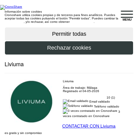
Información sobre cookies
Cronoshare utiliza cookies propias y de terceros para fines analíticos. Puedes
aceptar todas las cookies pulsando el botón “Permitir todas”. Puedes cambiar la
MENU
configuración
, y/o rechazar, así como obtener
más información
.
Liviuma
Liviuma
Área de trabajo: Málaga
Registrado el 04-05-2026
10 (1)
Email validado
Teléfono validado
3
veces contratado en Cronoshare
CONTACTAR CON Liviuma
es gratis y sin compromiso