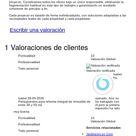
proyecto. Coordinamos todos los oficios bajo un único responsable, eliminando la
fragmentación habitual en este tipo de trabajos y garantizando un resultado
coherente de principio a fin.
Cada proyecto es tratado de forma individualizada, con soluciones adaptadas a las
necesidades reales de cada propiedad y cada propietario.
Escribir una valoración
1 Valoraciones de clientes
Puntualidad
10
Valoración Global
Profesionalidad
Trato personal
Valoración verificada
Isabel
ha
Isabel
28-05-2026
opinado:
Aún no
Presupuestos para reforma integral de inmueble de
he trabajado con
entre 30 y 50 m2
él pero la primera
impresión ha sido
muy buena
Puntualidad
10
Valoración Global
Profesionalidad
Servicios relacionados
Trato personal
Jardineros en Coín