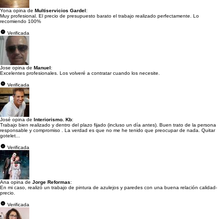
Yona opina de
Multiservicios Gardel
:
Muy profesional. El precio de presupuesto barato el trabajo realizado perfectamente. Lo
recomiendo 100%
Verificada
Jose opina de
Manuel
:
Excelentes profesionales. Los volveré a contratar cuando los necesite.
Verificada
José opina de
Interiorismo. Kb
:
Trabajo bien realizado y dentro del plazo fijado (incluso un día antes). Buen trato de la persona
responsable y compromiso . La verdad es que no me he tenido que preocupar de nada. Quitar
gotelet...
Verificada
Ana opina de
Jorge Reformas
:
En mi caso, realizó un trabajo de pintura de azulejos y paredes con una buena relación calidad-
precio.
Verificada