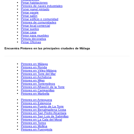
Pintar habitaciones
Pintores de naves industriales
Poner papel pintado
Pintar garaje
Pintar salón
Pintar edificio o comunidad
Pintores de comunidades
Pintar local comercial
Pintar suelos
Pintar casa
Pintor para muebles
Pintura decorativa
Pintar Oficinas
Encuentra Pintores en las principales ciudades de Málaga
Pintores en Málaga
Pintores en Ronda
Pintores en Vélez-Málaga
Pintores en Torre del Mar
Pintores en Archidona
Pintores en Mijas
Pintores en Torremolinos
Pintores en Alhaurín de la Torre
Pintores en Campanillas
Pintores en Marbella
Pintores en Antequera
Pintores en Estepona
Pintores en Puerto de La Torre
Pintores en Benalmadena Costa
Pintores en San Pedro Alcantara
Pintores en San Luis de Sabinillas
Pintores en La Cala del Moral
Pintores en Torrox
Pintores en Mollina
Pintores en Fuengirola