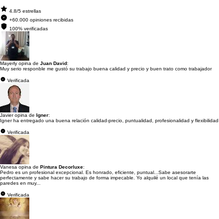
4.8/5 estrellas
+60.000 opiniones recibidas
100% verificadas
Mayerly opina de
Juan David
:
Muy serio responble me gustó su trabajo buena calidad y precio y buen trato como trabajador
Verificada
Javier opina de
Igner
:
Igner ha entregado una buena relación calidad-precio, puntualidad, profesionalidad y flexibilidad
Verificada
Vanesa opina de
Pintura Decorluxe
:
Pedro es un profesional excepcional. Es honrado, eficiente, puntual...Sabe asesorarte
perfectamente y sabe hacer su trabajo de forma impecable. Yo alquilé un local que tenía las
paredes en muy...
Verificada