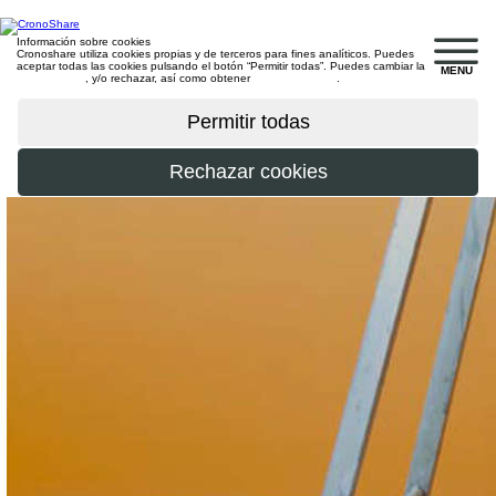
Información sobre cookies
Cronoshare utiliza cookies propias y de terceros para fines analíticos. Puedes
aceptar todas las cookies pulsando el botón “Permitir todas”. Puedes cambiar la
MENU
configuración
, y/o rechazar, así como obtener
más información
.