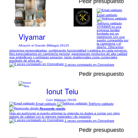
Pedir presupuesto
Email validado
1/3
Teléfono validado
VIYAMAR es una
empresa familiar
Viyamar
fundada por un
matrimonio con una
pasión compartida por
la carpintería y el
Alhaurín el Grande (Málaga) 29120
diseño. Ofrecemos
soluciones personalizadas, combinando funcionalidad y estética en cada proyecto.
Nos especializamos en carpintería general, garantizando productos de alta calidad
que embellecen y optimizan espacios, tanto residenciales como comerciales
resultado de años de...
3 veces contratado en Cronoshare
Pedir presupuesto
Ionut Teiu
Coín (Málaga) 29100
Email validado
Teléfono validado
Responde rápido
Hola soi autónomo si querés reformar tu vivienda no dudes a contar con migo
trabajo de calidad con lo mejores materiales i de garantía
1 veces contratado en Cronoshare
Pedir presupuesto