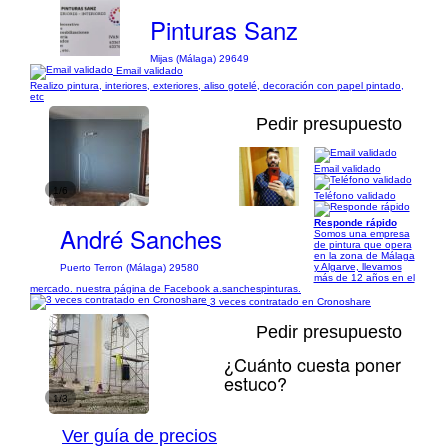
Pinturas Sanz
Mijas (Málaga) 29649
Email validado
Realizo pintura, interiores, exteriores, aliso gotelé, decoración con papel pintado,
etc
Pedir presupuesto
Email validado
1/6
Teléfono validado
Responde rápido
André Sanches
Somos una empresa
de pintura que opera
en la zona de Málaga
y Algarve, llevamos
Puerto Terron (Málaga) 29580
más de 12 años en el
mercado. nuestra página de Facebook a.sanchespinturas.
3 veces contratado en Cronoshare
Pedir presupuesto
¿Cuánto cuesta poner
estuco?
1/3
Ver guía de precios