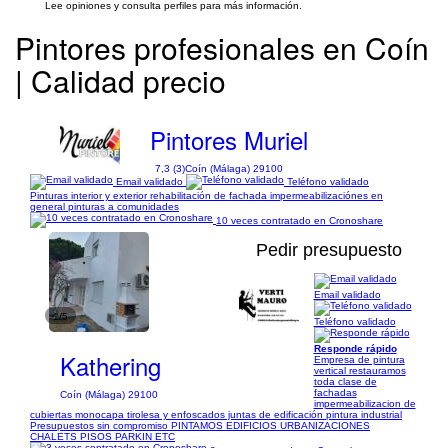
Lee opiniones y consulta perfiles para más información.
Pintores profesionales en Coín
| Calidad precio
Pintores Muriel
7,3 (3)
Coín (Málaga) 29100
Email validado
Teléfono validado
Pinturas interior y exterior rehabilitación de fachada impermeabilizaciónes en
general pinturas a comunidades
10 veces contratado en Cronoshare
Pedir presupuesto
Email validado
1/5
Teléfono validado
Responde rápido
Kathering
Empresa de pintura
vertical restauramos
toda clase de
fachadas
Coín (Málaga) 29100
impermeabilizacion de
cubiertas monocapa tirolesa y enfoscados juntas de edificación pintura industrial
Presupuestos sin compromiso PINTAMOS EDIFICIOS URBANIZACIONES
CHALETS PISOS PARKIN ETC