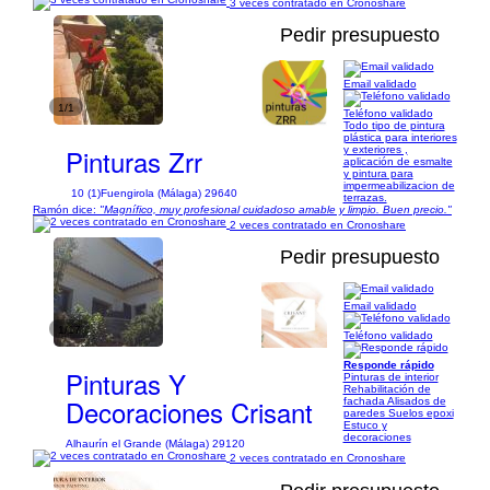
3 veces contratado en Cronoshare
Pedir presupuesto
Email validado
1/1
Teléfono validado
Todo tipo de pintura
plástica para interiores
Pinturas Zrr
y exteriores ,
aplicación de esmalte
y pintura para
impermeabilizacion de
10 (1)
Fuengirola (Málaga) 29640
terrazas.
Ramón dice:
"Magnífico, muy profesional cuidadoso amable y limpio. Buen precio."
2 veces contratado en Cronoshare
Pedir presupuesto
Email validado
1/17
Teléfono validado
Responde rápido
Pinturas Y
Pinturas de interior
Rehabilitación de
Decoraciones Crisant
fachada Alisados de
paredes Suelos epoxi
Estuco y
decoraciones
Alhaurín el Grande (Málaga) 29120
2 veces contratado en Cronoshare