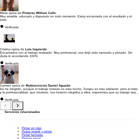
Maria opina de
Pinturas William Calle
:
Muy amable, educado y dispuesto en todo momento. Estoy encantada con el resultado y el
trato.
Verificada
Cristina opina de
Luis Izquierdo
:
Encantados con el trabajo realizado. Muy profesional, nos dejó todo saneado y pintado. Sin
duda lo recomiendo 100%
Verificada
Carmen opina de
Multiservicios Daniel Aguado
:
los he elegkdo, aunque el trabajo todavia no esta hecho, ñorqeu es mas adelante. pero el trato
y la profesionalidad, que intuimos, nos hicieron elegirlos a ellos. esperemos que su trabajo sea...
Verificada
Servicios relacionados
Pintar un piso
Quitar gotelé y pintar
Pintar fachada
Pintura epoxi