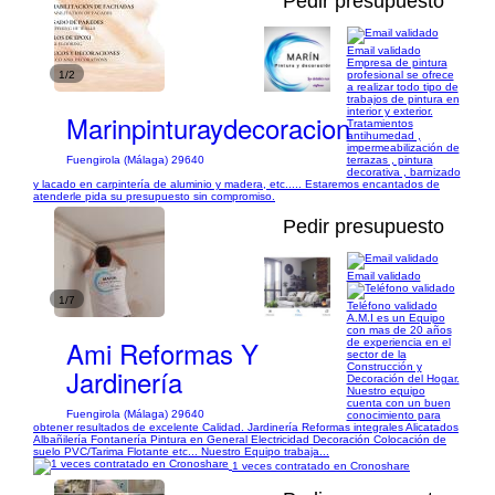
Pedir presupuesto
Email validado
Empresa de pintura
1/2
profesional se ofrece
a realizar todo tipo de
trabajos de pintura en
interior y exterior.
Marinpinturaydecoracion
Tratamientos
antihumedad ,
impermeabilización de
terrazas , pintura
Fuengirola (Málaga) 29640
decorativa , barnizado
y lacado en carpintería de aluminio y madera, etc..... Estaremos encantados de
atenderle pida su presupuesto sin compromiso.
Pedir presupuesto
Email validado
1/7
Teléfono validado
A.M.I es un Equipo
con mas de 20 años
Ami Reformas Y
de experiencia en el
sector de la
Construcción y
Jardinería
Decoración del Hogar.
Nuestro equipo
cuenta con un buen
Fuengirola (Málaga) 29640
conocimiento para
obtener resultados de excelente Calidad. Jardinería Reformas integrales Alicatados
Albañilería Fontanería Pintura en General Electricidad Decoración Colocación de
suelo PVC/Tarima Flotante etc... Nuestro Equipo trabaja...
1 veces contratado en Cronoshare