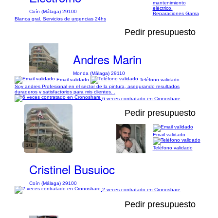
mantenimiento
eléctrico.
Coín (Málaga) 29100
Reparaciones Gama
Blanca gral. Servicios de urgencias 24hs
Pedir presupuesto
Andres Marin
Monda (Málaga) 29110
Email validado
Teléfono validado
Soy andres Profesional en el sector de la pintura, asegurando resultados
duraderos y satisfactorios para mis clientes. .
6 veces contratado en Cronoshare
Pedir presupuesto
Email validado
1/1
Teléfono validado
Cristinel Busuioc
Coín (Málaga) 29100
2 veces contratado en Cronoshare
Pedir presupuesto