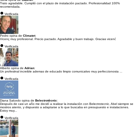
Trato agradable. Cumplió con el plazo de instalación pactado. Profesionalidad 100%
recomendada.
Verificada
Pedro opina de
Climatet
:
Vicenç muy profesional. Precio pactado. Agradable y buen trabajo. Gracias vicenć
Verificada
Alberto opina de
Adrian
:
Un profesiinal increible ademas de educado limpio comunicativo muy perfeccionosta ...
Verificada
Diana Salcedo opina de
Belectrotècnic
:
Después de casi un año me decidí a realizar la instalación con Belectrotecnic. Abel siempre se
mostros atento, y dispuesto a adaptarse a lo que buscaba en presupuesto e instalaciones.
Estoy muy...
Verificada