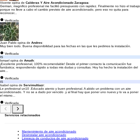
Vicente opina de
Calderas Y Aire Acondicionado Zaragoza
:
German, magnifico profesional me facilitó presupuesto con rapidez. Finalmente no hizo el trabajo
porque no lleve a cabo el cambio previsto de aire acondicionado, pero eso no quita para
reconocer...
Verificada
Juan Pablo opina de
Andres
:
Muy bien todo. Buena disponibilidad para las fechas en las que les pedimos la instalación.
Verificada
IS
Ismael opina de
Amath
:
¡Excelente profesional, 100% recomendable! Desde el primer contacto la comunicación fue
fantástica; respondiendo rápido a todas mis dudas y consultas. Hoy ha hecho la instalación del
aire...
Verificada
IS
Isabel opina de
Servimultiazr
:
Le profesional un10 .Educado atento y buen profesional. A abido un problema con un aire
acondicionado. Y no se a dado por vencido .y al final hay que poner uno nuevo.y lo va a poner
el mismo...
Verificada
Servicios relacionados
Mantenimiento de aire acondicionado
Desinstalar aire acondicionado
Limpieza de conductos de aire acondicionado