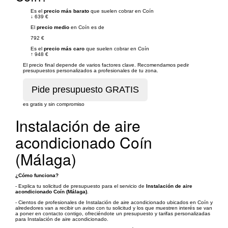
Es el
precio más barato
que suelen cobrar en Coín
↓
639 €
El
precio medio
en Coín es de
792 €
Es el
precio más caro
que suelen cobrar en Coín
↑
948 €
El precio final depende de varios factores clave. Recomendamos pedir
presupuestos personalizados a profesionales de tu zona.
es gratis y sin compromiso
Instalación de aire
acondicionado Coín
(Málaga)
¿Cómo funciona?
- Explica tu solicitud de presupuesto para el servicio de
Instalación de aire
acondicionado Coín (Málaga)
.
- Cientos de profesionales de Instalación de aire acondicionado ubicados en Coín y
alrededores van a recibir un aviso con tu solicitud y los que muestren interés se van
a poner en contacto contigo, ofreciéndote un presupuesto y tarifas personalizadas
para Instalación de aire acondicionado.