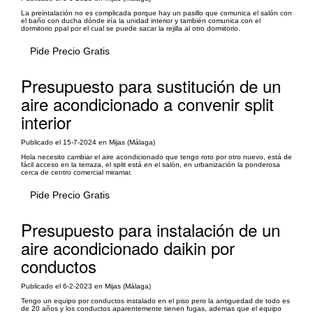
La preintalación no es complicada porque hay un pasillo que comunica el salón con
el baño con ducha dónde iría la unidad interior y también comunica con el
dormitorio ppal por el cual se puede sacar la rejilla al otro dormitorio.
Pide Precio Gratis
Presupuesto para sustitución de un
aire acondicionado a convenir split
interior
Publicado el 15-7-2024 en Mijas (Málaga)
Hola necesito cambiar el aire acondicionado que tengo roto por otro nuevo, está de
fácil acceso en la terraza, el split está en el salón, en urbanización la ponderosa
cerca de centro comercial miramar.
Pide Precio Gratis
Presupuesto para instalación de un
aire acondicionado daikin por
conductos
Publicado el 6-2-2023 en Mijas (Málaga)
Tengo un equipo por conductos instalado en el piso pero la antiguedad de todo es
de 20 años y los conductos aparentemente tienen fugas, ademas que el equipo