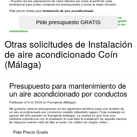
- Puedes ver las valoraciones de otros clientes así como el perfil de cada
profesional para poder comparar los presupuestos y tomar la mejor decisión.
Pide precio Gratis para
Instalación de aire acondicionado
.
es
gratis
y sin
compromiso
Otras solicitudes de Instalación
de aire acondicionado Coín
(Málaga)
Presupuesto para mantenimiento de
un aire acondicionado por conductos
Publicado el 6-11-2024 en Fuengirola (Málaga)
Me gustaría obtener presupuesto en los siguientes términos para una revisión de
un aire acondicionado por conductos modelo mitsubishi mgpez-71vja instalado en
agosto del año pasado en fuengirola (málaga). La verdad es que tuve una
malísima experiencia con el instalador el cual dejó la instalación de aquella manera
(la máquina exterior está sin fijar al suelo, los cables sin ningún orden...
Pide Precio Gratis