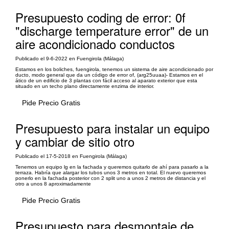
Presupuesto coding de error: 0f
"discharge temperature error" de un
aire acondicionado conductos
Publicado el 9-6-2022 en Fuengirola (Málaga)
Estamos en los boliches, fuengirola, tenemos un sistema de aire acondicionado por
ducto, modo general que da un código de error of, (arg25uuaa)- Estamos en el
ático de un edificio de 3 plantas con fácil acceso al aparato exterior que esta
situado en un techo plano directamente enzima de interior.
Pide Precio Gratis
Presupuesto para instalar un equipo
y cambiar de sitio otro
Publicado el 17-5-2018 en Fuengirola (Málaga)
Tenemos un equipo lg en la fachada y queremos quitarlo de ahí para pasarlo a la
terraza. Habría que alargar los tubos unos 3 metros en total. El nuevo queremos
ponerlo en la fachada posterior con 2 split uno a unos 2 metros de distancia y el
otro a unos 8 aproximadamente
Pide Precio Gratis
Presupuesto para desmontaje de