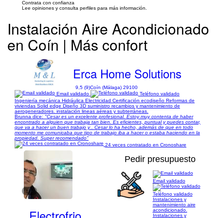
Contrata con confianza
Lee opiniones y consulta perfiles para más información.
Instalación Aire Acondicionado
en Coín | Más confort
Erca Home Solutions
9,5 (9)
Coín (Málaga) 29100
Email validado
Teléfono validado
Ingeniería mecánica Hidráulica Electricidad Certificación ecodiseño Reformas de
viviendas Solid edge Diseño 3D suministro recambios y mantenimiento de
aerogeneradores. instalación lineas aéreas y subterráneas.
Brunna dice:
"Cesar es un excelente profesional. Estoy muy contenta de haber
encontrado a alguien que trabaja tan bien. Es eficientes, puntual y puedes contar,
que va a hacer un buen trabajo y . Cesar lo ha hecho, además de que en todo
momento me comunicaba que tipo de trabajo iba a hacer o estaba haciendo en la
propiedad. Super recomendado"
24 veces contratado en Cronoshare
Pedir presupuesto
Email validado
1/7
Teléfono validado
Instalaciones y
mantenimiento aire
Electrofrio
acondicionado.
Instalaciones y