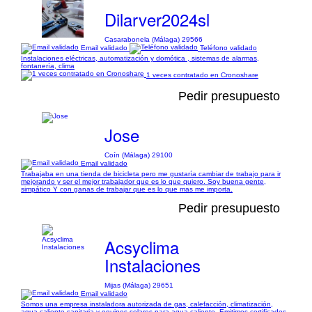
Dilarver2024sl
Casarabonela (Málaga) 29566
Email validado
Teléfono validado
Instalaciones eléctricas, automatización y domótica , sistemas de alarmas,
fontanería, clima
1 veces contratado en Cronoshare
Pedir presupuesto
Jose
Coín (Málaga) 29100
Email validado
Trabajaba en una tienda de bicicleta pero me gustaría cambiar de trabajo para ir
mejorando y ser el mejor trabajador que es lo que quiero. Soy buena gente,
simpático Y con ganas de trabajar que es lo que mas me importa.
Pedir presupuesto
Acsyclima
Instalaciones
Mijas (Málaga) 29651
Email validado
Somos una empresa instaladora autorizada de gas, calefacción, climatización,
agua caliente sanitaria y equipos solares para agua caliente. Emitimos certificados