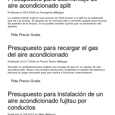
aire acondicionado split
Publicado el 26-5-2026 en Fuengirola (Málaga)
La unidad exterior está en una terraza con fácil acceso y el split en la habitación
que da a la terraza. El aparato ya no funciona bien y necesito quitarlo para renovar
las paredes de la terraza. Si es posible también querría que se deshicieran del
aparato.
Pide Precio Gratis
Presupuesto para recargar el gas
del aire acondicionado
Publicado el 21-7-2026 en Puerto Terron (Málaga)
Necesito un profesional para realizar una recarga de gas en un equipo de aire
acondicionado. Busco una revisión previa para comprobar el estado del sistema y
efectuar la carga necesaria para que vuelva a funcionar correctamente.
Pide Precio Gratis
Presupuesto para instalación de un
aire acondicionado fujitsu por
conductos
Publicado el 3-8-2023 en Mijas (Málaga)