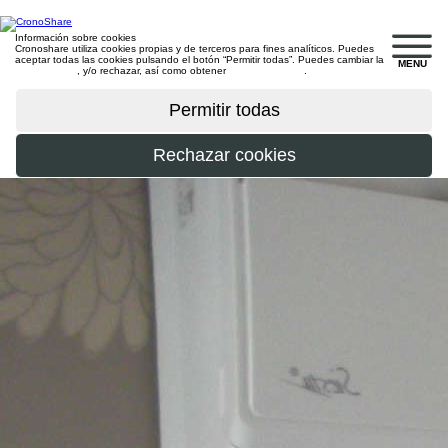
Información sobre cookies
Cronoshare utiliza cookies propias y de terceros para fines analíticos. Puedes
aceptar todas las cookies pulsando el botón “Permitir todas”. Puedes cambiar la
MENU
configuración
, y/o rechazar, así como obtener
más información
.