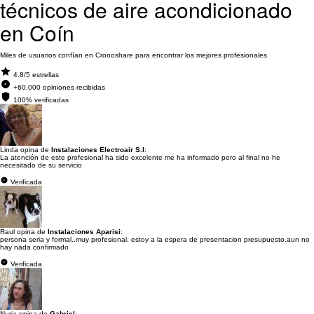
técnicos de aire acondicionado
en Coín
Miles de usuarios confían en Cronoshare para encontrar los mejores profesionales
4.8/5 estrellas
+60.000 opiniones recibidas
100% verificadas
Linda opina de
Instalaciones Electroair S.l
:
La atención de este profesional ha sido excelente me ha informado pero al final no he
necesitado de su servicio
Verificada
Raul opina de
Instalaciones Aparisi
:
persona seria y formal..muy profesional. estoy a la espera de presentacion presupuesto.aun no
hay nada confirmado
Verificada
Nuria opina de
Gabriel
: