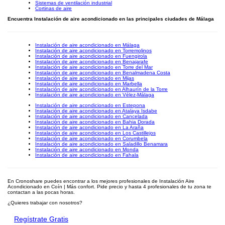
Sistemas de ventilación industrial
Cortinas de aire
Encuentra Instalación de aire acondicionado en las principales ciudades de Málaga
Instalación de aire acondicionado en Málaga
Instalación de aire acondicionado en Torremolinos
Instalación de aire acondicionado en Fuengirola
Instalación de aire acondicionado en Benajarafe
Instalación de aire acondicionado en Torre del Mar
Instalación de aire acondicionado en Benalmadena Costa
Instalación de aire acondicionado en Mijas
Instalación de aire acondicionado en Marbella
Instalación de aire acondicionado en Alhaurín de la Torre
Instalación de aire acondicionado en Vélez-Málaga
Instalación de aire acondicionado en Estepona
Instalación de aire acondicionado en Atalaya Isdabe
Instalación de aire acondicionado en Cancelada
Instalación de aire acondicionado en Bahia Dorada
Instalación de aire acondicionado en La Araña
Instalación de aire acondicionado en Los Castillejos
Instalación de aire acondicionado en Corumbela
Instalación de aire acondicionado en Saladillo Benamara
Instalación de aire acondicionado en Monda
Instalación de aire acondicionado en Fahala
En Cronoshare puedes encontrar a los mejores profesionales de Instalación Aire
Acondicionado en Coín | Más confort. Pide precio y hasta 4 profesionales de tu zona te
contactan a las pocas horas.
¿Quieres trabajar con nosotros?
Regístrate Gratis