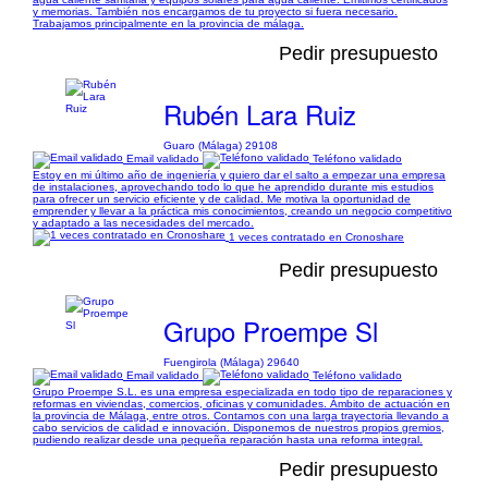
y memorias. También nos encargamos de tu proyecto si fuera necesario.
Trabajamos principalmente en la provincia de málaga.
Pedir presupuesto
Rubén Lara Ruiz
Guaro (Málaga) 29108
Email validado
Teléfono validado
Estoy en mi último año de ingeniería y quiero dar el salto a empezar una empresa
de instalaciones, aprovechando todo lo que he aprendido durante mis estudios
para ofrecer un servicio eficiente y de calidad. Me motiva la oportunidad de
emprender y llevar a la práctica mis conocimientos, creando un negocio competitivo
y adaptado a las necesidades del mercado.
1 veces contratado en Cronoshare
Pedir presupuesto
Grupo Proempe Sl
Fuengirola (Málaga) 29640
Email validado
Teléfono validado
Grupo Proempe S.L. es una empresa especializada en todo tipo de reparaciones y
reformas en viviendas, comercios, oficinas y comunidades. Ámbito de actuación en
la provincia de Málaga, entre otros. Contamos con una larga trayectoria llevando a
cabo servicios de calidad e innovación. Disponemos de nuestros propios gremios,
pudiendo realizar desde una pequeña reparación hasta una reforma integral.
Pedir presupuesto