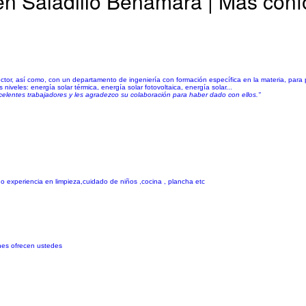
en Saladillo Benamara | Más conf
ctor, así como, con un departamento de ingeniería con formación específica en la materia, para 
iveles: energía solar térmica, energía solar fotovoltaica, energía solar...
elentes trabajadores y les agradezco su colaboración para haber dado con ellos."
 experiencia en limpieza,cuidado de niños ,cocina , plancha etc
ones ofrecen ustedes