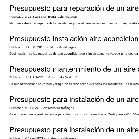
Presupuesto para reparación de un aire
Publicado el 11-8-2017 en Benahavís (Málaga)
Maquinas daikin europe nv daikin invirter se pone el compressor en marcha y muy pronto se
Presupuesto instalación aire acondicio
Publicado el 29-10-2018 en Marbella (Málaga)
Desinfección de las maquinas de aire acondicionado minuciosamente ya que tenemos un 
Presupuesto mantenimiento de un aire 
Publicado el 13-3-2023 en Cancelada (Málaga)
Es aire acondicionado central y tengo en el falso techo del baño las máquinas. Las rejilla
Presupuesto para instalación de un air
Publicado el 11-8-2022 en Marbella (Málaga)
Casa nueva con la preinstalacion para aire por conductos realizada. Seria para salón 30m
Presupuesto para instalación de un aire 
Publicado el 12-9-2023 en Estepona (Málaga)