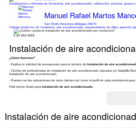
Instalaciones y reformas de fontanería, aire acondicionado, calefacción, piscinas, grupos
Manuel Rafael Martos Manc
San Pedro Alcantara (Málaga) 29670
Trabajo desde los 16, hostelería, aire acondicionado, mantenimiento de villas, aprendo r
€
€€
€€€
€€€€
Instalación de aire acondicio
¿Cómo funciona?
- Explica tu solicitud de presupuesto para el servicio de
Instalación de aire acondiciona
- Cientos de profesionales de Instalación de aire acondicionado ubicados en Saladillo Ben
Instalación de aire acondicionado.
- Puedes ver las valoraciones de otros clientes así como el perfil de cada profesional par
Pide precio Gratis para
Instalación de aire acondicionado
.
Instalación de aire acondiciona