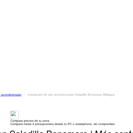
re acondicionado
Instalación de aire acondicionado Saladillo Benamara (Málaga)
Compara precios de tu zona
Compara hasta 4 presupuestos desde tu PC o smartphone, sin compromiso.