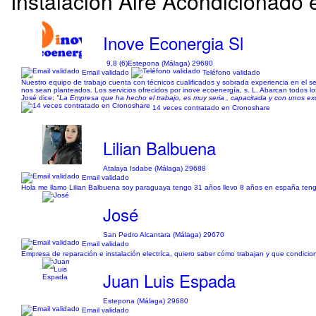
Instalación Aire Acondicionado 
Inove Econergia Sl
9,8 (6)
Estepona (Málaga) 29680
Email validado
Teléfono validado
Nuestro equipo de trabajo cuenta con técnicos cualificados y sobrada experiencia en el se
nos sean planteados. Los servicios ofrecidos por inove ecoenergía, s. L. Abarcan todos los n
José dice:
"La Empresa que ha hecho el trabajo, es muy seria , capacitada y con unos exc
14 veces contratado en Cronoshare
Lilian Balbuena
Atalaya Isdabe (Málaga) 29688
Email validado
Hola me llamo Lilian Balbuena soy paraguaya tengo 31 años llevo 8 años en españa tengo
José
San Pedro Alcantara (Málaga) 29670
Email validado
Empresa de reparación e instalación electríca, quiero saber cómo trabajan y que condici
Juan Luis Espada
Estepona (Málaga) 29680
Email validado