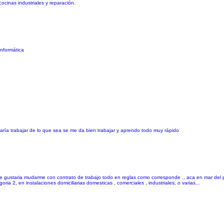
ocinas industriales y reparación.
nformática
ía trabajar de lo que sea se me da bien trabajar y aprendo todo muy rápido
gustaria mudarme con contrato de trabajo todo en reglas como corresponde ., aca en mar del 
ria 2, en instalaciones domiciliarias domesticas , comerciales , industriales, o varias...