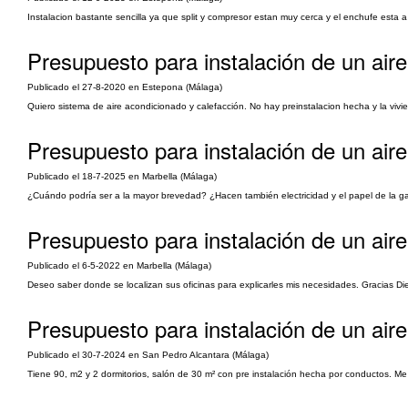
Instalacion bastante sencilla ya que split y compresor estan muy cerca y el enchufe esta a 
Presupuesto para instalación de un aire
Publicado el 27-8-2020 en Estepona (Málaga)
Quiero sistema de aire acondicionado y calefacción. No hay preinstalacion hecha y la vi
Presupuesto para instalación de un aire 
Publicado el 18-7-2025 en Marbella (Málaga)
¿Cuándo podría ser a la mayor brevedad? ¿Hacen también electricidad y el papel de la g
Presupuesto para instalación de un aire 
Publicado el 6-5-2022 en Marbella (Málaga)
Deseo saber donde se localizan sus oficinas para explicarles mis necesidades. Gracias D
Presupuesto para instalación de un air
Publicado el 30-7-2024 en San Pedro Alcantara (Málaga)
Tiene 90, m2 y 2 dormitorios, salón de 30 m² con pre instalación hecha por conductos. Me 