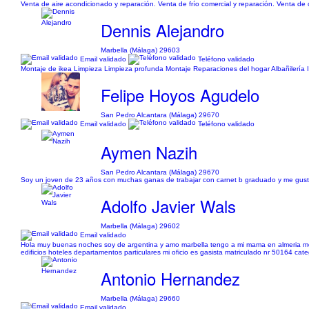
Venta de aire acondicionado y reparación. Venta de frío comercial y reparación. Venta de c
Dennis Alejandro
Marbella (Málaga) 29603
Email validado
Teléfono validado
Montaje de ikea Limpieza Limpieza profunda Montaje Reparaciones del hogar Albañilería I
Felipe Hoyos Agudelo
San Pedro Alcantara (Málaga) 29670
Email validado
Teléfono validado
Aymen Nazih
San Pedro Alcantara (Málaga) 29670
Soy un joven de 23 años con muchas ganas de trabajar con carnet b graduado y me gustar
Adolfo Javier Wals
Marbella (Málaga) 29602
Email validado
Hola muy buenas noches soy de argentina y amo marbella tengo a mi mama en almeria me 
edificios hoteles departamentos particulares mi oficio es gasista matriculado nr 50164 catego
Antonio Hernandez
Marbella (Málaga) 29660
Email validado