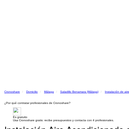
Cronoshare
Domicilio
Málaga
Saladillo Benamara (Málaga)
Instalación de ai
¿Por qué contratar profesionales de Cronoshare?
Es gratuito
Usa Cronoshare gratis: recibe presupuestos y contacta con 4 profesionales.