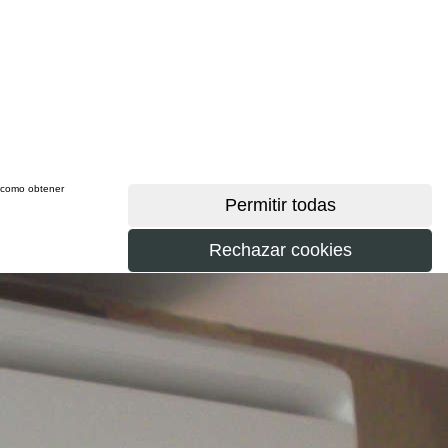
sí como obtener
más