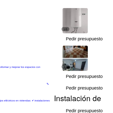
1/5
Pedir presupuesto
nsformar y mejorar los espacios con
1/2
Pedir presupuesto
🔧
Pedir presupuesto
Instalación de
jos eléctricos en viviendas: ✔ instalaciones
Pedir presupuesto