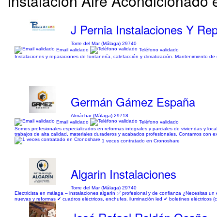
Instalación Aire Acondicionado e
J Pernia Instalaciones Y Re
Torre del Mar (Málaga) 29740
Email validado
Teléfono validado
Instalaciones y reparaciones de fontanería, calefacción y climatización. Mantenimiento de
Germán Gámez España
Almáchar (Málaga) 29718
Email validado
Teléfono validado
Somos profesionales especializados en reformas integrales y parciales de viviendas y loca
trabajos de alta calidad, materiales duraderos y acabados profesionales. Contamos con exp
1 veces contratado en Cronoshare
Algarin Instalaciones
Torre del Mar (Málaga) 29740
Electricista en málaga – instalaciones algarín ✅ profesional y de confianza ¿Necesitas un el
nuevas y reformas ✔ cuadros eléctricos, enchufes, iluminación led ✔ boletines eléctricos (