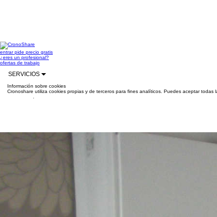
entrar
pide precio gratis
¿eres un profesional?
ofertas de trabajo
SERVICIOS
Información sobre cookies
Cronoshare utiliza cookies propias y de terceros para fines analíticos. Puedes aceptar todas 
información
.