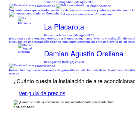
Torre de Benagalbon (Málaga) 29738
Email validado
Teléfono validado
Soy fontanero especializado, instalador de aire acondicionado y fabrico y monto conduct
4 veces contratado en Cronoshare
La Placarota
Rincón de la Victoria (Málaga) 29730
placa rota es una empresa dedicada a la reparación, mantenimiento y realización de insta
el usuario de una instalación solar, se encuentra desatendido ante una avería de su insta
Damian Agustin Orellana
Benagalbon (Málaga) 29738
Email validado
Realizó todo tipo de reparaciones de gama blanca, electrodomésticos, lavadoras. Climatiz
marcas
¿Cuánto cuesta la instalación de aire acondicion
Ver guía de precios
€
€€
€€€
€€€€