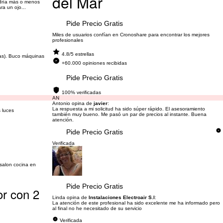
del Mar
ldría más o menos
ra un ojo...
Pide Precio Gratis
Miles de usuarios confían en Cronoshare para encontrar los mejores
profesionales
4.8/5 estrellas
adas). Buco máquinas
+60.000 opiniones recibidas
Pide Precio Gratis
100% verificadas
AN
Antonio opina de
javier
:
La respuesta a mi solicitud ha sido súper rápido. El asesoramiento
s luces
también muy bueno. Me pasó un par de precios al instante. Buena
atención.
Pide Precio Gratis
Verificada
 salon cocina en
Pide Precio Gratis
or con 2
Linda opina de
Instalaciones Electroair S.l
:
La atención de este profesional ha sido excelente me ha informado pero
al final no he necesitado de su servicio
Verificada