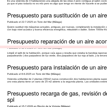
Es una vivienda de 3 habitaciones una alejada de las otras 2 pero contigua al salón coci
ya que el piso todavía no es mío pero es algo que tengo en mente de hacerle si se pudier
Presupuesto para sustitución de un air
Publicado el 22-7-2025 en Torre del Mar (Málaga)
Quiero sustituir mis máquinas actuales, antiguas, por nuevas, completando la instalación c
con bajo nivel acústico y buena eficiencia energética, mitsubishi o daikin. Sobre 7000w frío
Presupuesto reparación de un aire acond
Publicado el 13-8-2024 en Torre del Mar (Málaga)
Limpié el split de la habitación, porque caía agua y resulta que estaba la bandeja taponad
parpadeando ( dos parpadeos de luz verde, dos parpadeos de luz roja al lado, y la tercera 
Presupuesto para instalación de un air
Publicado el 8-6-2025 en Torre del Mar (Málaga)
Vivienda unifamliar de 2 plantas 230m2 nueva construcción dos habitaciones planta superi
uno esta planta tiene un vano de 25 m2 abierto a la segunda planta. Las unidades exterio
Presupuesto recarga de gas, revisión d
spl
Publicado el 15-7-2026 en Rincón de la Victoria (Málaga)