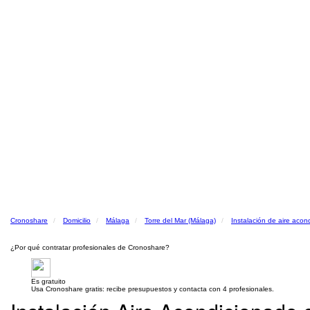
Cronoshare
Domicilio
Málaga
Torre del Mar (Málaga)
Instalación de aire acon
¿Por qué contratar profesionales de Cronoshare?
Es gratuito
Usa Cronoshare gratis: recibe presupuestos y contacta con 4 profesionales.