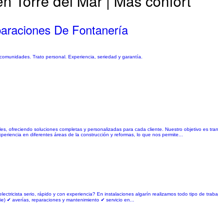
n Torre del Mar | Más confort
paraciones De Fontanería
 comunidades. Trato personal. Experiencia, seriedad y garantía.
les, ofreciendo soluciones completas y personalizadas para cada cliente. Nuestro objetivo es tra
eriencia en diferentes áreas de la construcción y reformas, lo que nos permite...
ectricista serio, rápido y con experiencia? En instalaciones algarín realizamos todo tipo de traba
cie) ✔ averías, reparaciones y mantenimiento ✔ servicio en...