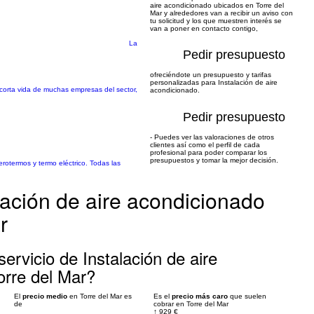
aire acondicionado ubicados en Torre del
Mar y alrededores van a recibir un aviso con
tu solicitud y los que muestren interés se
van a poner en contacto contigo,
La
Pedir presupuesto
ofreciéndote un presupuesto y tarifas
personalizadas para Instalación de aire
 corta vida de muchas empresas del sector,
acondicionado.
Pedir presupuesto
- Puedes ver las valoraciones de otros
clientes así como el perfil de cada
profesional para poder comparar los
presupuestos y tomar la mejor decisión.
rotermos y termo eléctrico. Todas las
lación de aire acondicionado
r
ervicio de Instalación de aire
orre del Mar?
El
precio medio
en Torre del Mar es
Es el
precio más caro
que suelen
de
cobrar en Torre del Mar
↑
929 €