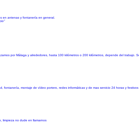
tos en antenas y fontanería en general.
cio"
amos por Málaga y alrededores, hasta 100 kilómetros o 200 kilómetros, depende del trabajo. 
ad, fontanería, montaje de vídeo portero, redes informáticas y de mas servicio 24 horas y festivo
n, limpieza no dude en llamarnos