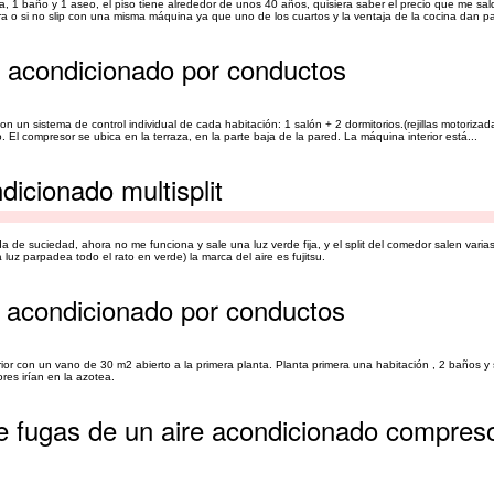
na, 1 baño y 1 aseo, el piso tiene alrededor de unos 40 años, quisiera saber el precio que me sa
a o si no slip con una misma máquina ya que uno de los cuartos y la ventaja de la cocina dan pa
e acondicionado por conductos
on un sistema de control individual de cada habitación: 1 salón + 2 dormitorios.(rejillas motoriz
. El compresor se ubica en la terraza, en la parte baja de la pared. La máquina interior está...
icionado multisplit
a de suciedad, ahora no me funciona y sale una luz verde fija, y el split del comedor salen varia
luz parpadea todo el rato en verde) la marca del aire es fujitsu.
e acondicionado por conductos
or con un vano de 30 m2 abierto a la primera planta. Planta primera una habitación , 2 baños y
res irían en la azotea.
e fugas de un aire acondicionado compres