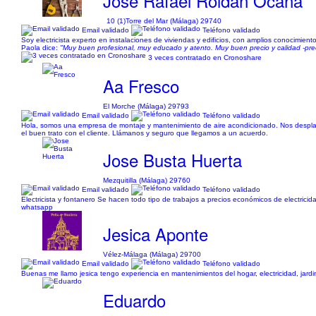
José Rafael Roldán Ocaña
10 (1)
Torre del Mar (Málaga) 29740
Email validado
Teléfono validado
Soy electricista experto en instalaciones de viviendas y edificios, con amplios conocimien
Paola dice:
"Muy buen profesional, muy educado y atento. Muy buen precio y calidad -pre
3 veces contratado en Cronoshare
Aa Fresco
El Morche (Málaga) 29793
Email validado
Teléfono validado
Hola, somos una empresa de montaje y mantenimiento de aire acondicionado. Nos desplaz
el buen trato con el cliente. Llámanos y seguro que llegamos a un acuerdo.
Jose Busta Huerta
Mezquitilla (Málaga) 29760
Email validado
Teléfono validado
Electricista y fontanero Se hacen todo tipo de trabajos a precios económicos de electricid
whatsapp
Jesica Aponte
Vélez-Málaga (Málaga) 29700
Email validado
Teléfono validado
Buenas me llamo jesica tengo experiencia en mantenimientos del hogar, electricidad, jardi
Eduardo