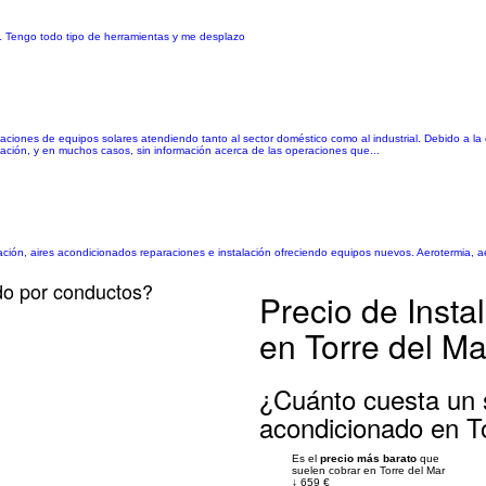
o. Tengo todo tipo de herramientas y me desplazo
laciones de equipos solares atendiendo tanto al sector doméstico como al industrial. Debido a la
lación, y en muchos casos, sin información acerca de las operaciones que...
ación, aires acondicionados reparaciones e instalación ofreciendo equipos nuevos. Aerotermia, ae
ado por conductos?
Precio de Insta
en Torre del Ma
¿Cuánto cuesta un s
acondicionado en T
Es el
precio más barato
que
suelen cobrar en Torre del Mar
↓
659 €