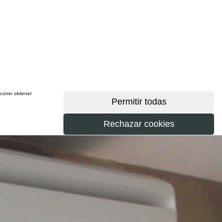
sí como obtener
más