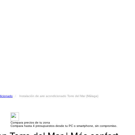
dicionado
Instalación de aire acondicionado Torre del Mar (Málaga)
Compara precios de tu zona
Compara hasta 4 presupuestos desde tu PC o smartphone, sin compromiso.