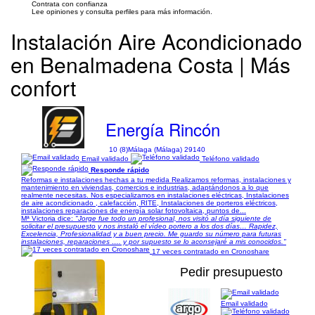
Contrata con confianza
Lee opiniones y consulta perfiles para más información.
Instalación Aire Acondicionado
en Benalmadena Costa | Más
confort
Energía Rincón
10 (8)
Málaga (Málaga) 29140
Email validado
Teléfono validado
Responde rápido
Reformas e instalaciones hechas a tu medida Realizamos reformas, instalaciones y
mantenimiento en viviendas, comercios e industrias, adaptándonos a lo que
realmente necesitas. Nos especializamos en instalaciones eléctricas, Instalaciones
de aire acondicionado , calefacción, RITE, Instalaciones de porteros eléctricos,
instalaciones reparaciones de energía solar fotovoltaica, puntos de...
Mª Victoria dice:
"Jorge fue todo un profesional, nos visitó al día siguiente de
solicitar el presupuesto y nos instaló el vídeo portero a los dos días… Rapidez,
Excelencia, Profesionalidad y a buen precio. Me guardo su número para futuras
instalaciones, reparaciones …. y por supuesto se lo aconsejaré a mis conocidos."
17 veces contratado en Cronoshare
Pedir presupuesto
Email validado