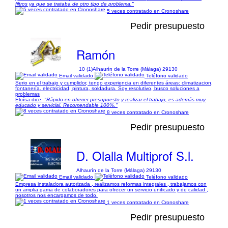
filtros ya que se trataba de otro tipo de problema."
5 veces contratado en Cronoshare
Pedir presupuesto
Ramón
10 (1)
Alhaurín de la Torre (Málaga) 29130
Email validado
Teléfono validado
Serio en el trabajo y cumplidor, tengo experiencia en diferentes áreas: climatizacion,
fontanería, electricidad, pintura, soldadura. Soy resolutivo, busco soluciones a
problemas
Eloísa dice:
"Rápido en ofrecer presupuesto y realizar el trabajo, es además muy
educado y servicial. Recomendable 100%."
8 veces contratado en Cronoshare
Pedir presupuesto
D. Olalla Multiprof S.l.
Alhaurín de la Torre (Málaga) 29130
Email validado
Teléfono validado
Empresa instaladora autorizada , realizamos reformas integrales , trabajamos con
un amplia gama de colaboradores para ofrecer un servicio unificado y de calidad ,
nosotros nos encargamos de todo.
1 veces contratado en Cronoshare
Pedir presupuesto