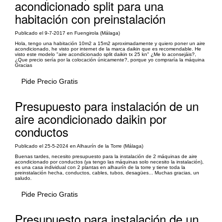
acondicionado split para una
habitación con preinstalación
Publicado el 9-7-2017 en Fuengirola (Málaga)
Hola, tengo una habitación 10m2 a 15m2 aproximadamente y quiero poner un aire
acondicionado, he visto por internet de la marca daikin que es recomendable. He
visto este modelo "aire acondicionado split daikin tx 25 kn" ¿Me lo aconsejáis?,
¿Que precio sería por la colocación únicamente?, porque yo compraría la máquina
Gracias
Pide Precio Gratis
Presupuesto para instalación de un
aire acondicionado daikin por
conductos
Publicado el 25-5-2024 en Alhaurín de la Torre (Málaga)
Buenas tardes, necesito presupuesto para la instalación de 2 máquinas de aire
acondicionado por conductos (ya tengo las máquinas solo necesito la instalación),
es una casa individual con 2 plantas en alhaurín de la torre y tiene toda la
preinstalación hecha, conductos, cables, tubos, desagües... Muchas gracias, un
saludo.
Pide Precio Gratis
Presupuesto para instalación de un