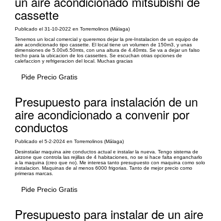
un aire acondicionado mitsubishi de
cassette
Publicado el 31-10-2022 en Torremolinos (Málaga)
Tenemos un local comercial y queremos dejar la pre-Instalacion de un equipo de
aire acondicionado tipo cassette. El local tiene un volumen de 150m3, y unas
dimensiones de 5.00x6.50mts, con una altura de 4.40mts. Se va a dejar un falso
techo para la ubicacion de los cassettes. Se escuchan otras opciones de
calefaccion y refrigeracion del local. Muchas gracias
Pide Precio Gratis
Presupuesto para instalación de un
aire acondicionado a convenir por
conductos
Publicado el 5-2-2024 en Torremolinos (Málaga)
Desinstalar maquina aire conductos actual e instalar la nueva. Tengo sistema de
airzone que controla las rejillas de 4 habitaciones, no se si hace falta engancharlo
a la maquina (creo que no). Me interesa tanto presupuesto con maquina como solo
instalacion. Maquinas de al menos 6000 frigorias. Tanto de mejor precio como
primeras marcas.
Pide Precio Gratis
Presupuesto para instalar de un aire