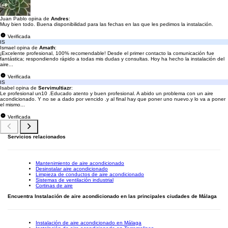
Juan Pablo opina de
Andres
:
Muy bien todo. Buena disponibilidad para las fechas en las que les pedimos la instalación.
Verificada
IS
Ismael opina de
Amath
:
¡Excelente profesional, 100% recomendable! Desde el primer contacto la comunicación fue
fantástica; respondiendo rápido a todas mis dudas y consultas. Hoy ha hecho la instalación del
aire...
Verificada
IS
Isabel opina de
Servimultiazr
:
Le profesional un10 .Educado atento y buen profesional. A abido un problema con un aire
acondicionado. Y no se a dado por vencido .y al final hay que poner uno nuevo.y lo va a poner
el mismo...
Verificada
Servicios relacionados
Mantenimiento de aire acondicionado
Desinstalar aire acondicionado
Limpieza de conductos de aire acondicionado
Sistemas de ventilación industrial
Cortinas de aire
Encuentra Instalación de aire acondicionado en las principales ciudades de Málaga
Instalación de aire acondicionado en Málaga