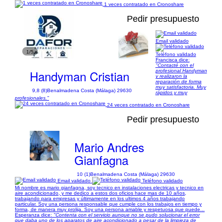
1 veces contratado en Cronoshare
Pedir presupuesto
Email validado
1/5
Teléfono validado
Francisca dice:
"Contacté con el
Handyman Cristian
profesional Handyman
y realizaron la
reparación de forma
muy satisfactoria. Muy
9,8 (8)
Benalmadena Costa (Málaga) 29630
rápidos y muy
profesionales."
24 veces contratado en Cronoshare
Pedir presupuesto
Mario Andres
Gianfagna
10 (1)
Benalmadena Costa (Málaga) 29630
Email validado
Teléfono validado
Mi nombre es mario gianfagna, soy tecnico en instalaciones electricas y tecnico en
aire acondicionado, y me dedico a estos dos oficios hace mas de 10 años,
trabajando para empresas y últimamente en los ultimos 4 años trabajando
particular. Soy una persona responsable que cumple con los trabajos en tiempo y
forma, de manera muy prolija. Soy una persona amable y respetuosa que puede...
Esperanza dice:
"Contenta con el servicio aunque no se pudo solucionar el error
que daba uno de los aparatos de aire acondicionado a pesar de la limpieza de