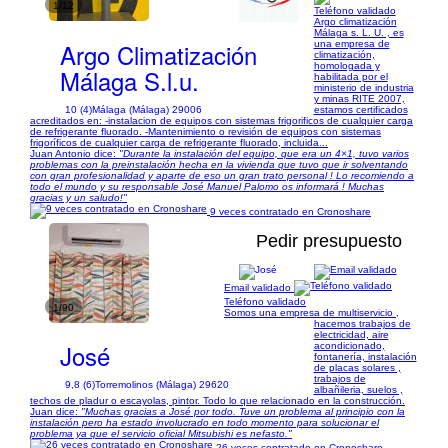
1/12
Teléfono validado
Argo climatización
Málaga s. L. U. , es
Argo Climatización
una empresa de
climatización,
homologada y
Málaga S.l.u.
habilitada por el
ministerio de industria
y minas RITE 2007,
10 (4)
Málaga (Málaga) 29006
estamos certificados
acreditados en: -instalacion de equipos con sistemas frigorificos de cualquier carga
de refrigerante fluorado. -Mantenimiento o revisión de equipos con sistemas
frigoríficos de cualquier carga de refrigerante fluorado, incluida...
Juan Antonio dice:
"Durante la instalación del equipo, que era un 4×1, tuvo varios
problemas con la preinstalación hecha en la vivienda que tuvo que ir solventando
con gran profesionalidad y aparte de eso un gran trato personal ! Lo recomiendo a
todo el mundo y su responsable José Manuel Palomo os informará ! Muchas
gracias y un saludo!"
9 veces contratado en Cronoshare
Pedir presupuesto
Email validado
Teléfono validado
1/90
Somos una empresa de multiservicio ,
hacemos trabajos de
electricidad, aire
José
acondicionado,
fontanería, instalación
de placas solares ,
trabajos de
9,8 (6)
Torremolinos (Málaga) 29620
albañileria, suelos ,
techos de pladur o escayolas, pintor. Todo lo que relacionado en la construcción.
Juan dice:
"Muchas gracias a José por todo. Tuve un problema al principio con la
instalación pero ha estado involucrado en todo momento para solucionar el
problema ya que el servicio oficial Mitsubishi es nefasto."
26 veces contratado en Cronoshare