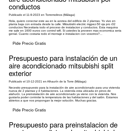
conductos
Publicado el 11-9-2023 en Torremolinos (Málaga)
Hola, quiero conectar este aa en la azotea del edificio de 2 plantas. Yo vivo en
planta baja con entrada desde la calle. Mitsubishi electric mgpez-50 vja pro r32
conductos Necesitaria todo el proceso de instalacion y conductos. Esta maquina
me sale en 1600 euros con control wifi. Si ustedes la proveen mas economica seria
genial. Cuanto costaria todo el montaje e instalacion con vosotros?...
Pide Precio Gratis
Presupuesto para instalación de un
aire acondicionado mitsubishi split
exterior
Publicado el 10-12-2021 en Alhaurín de la Torre (Málaga)
Necesito presupuesto para la instalación de aire acondicionado para una vivienda
nueva de 2 plantas y 4 habitaciones. La vivienda esta ubicada en pinos de
alahurín. La preinstalación de aire acondicionado ya viene con la vivienda. Nos
gustaría poder controlar la temperatura de las habitaciones y del salón. Estamos
abiertos a que nos propongan la mejor solución. Muchas gracias.
Pide Precio Gratis
Presupuesto para preinstalacion de