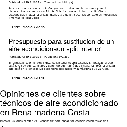
Publicado el 29-7-2024 en Torremolinos (Málaga)
Se trata de una reforma de baños y ya de camino ver si compensa poner la
climatizacion por conductos. Mi albañil haría todo lo relativo a la albañilería.
Ustedes solo instalar la unidad interior, la exterior, hacer las conexiones necesarias
y montar los conductos.
Pide Precio Gratis
Presupuesto para sustitución de un
aire acondicionado split interior
Publicado el 29-7-2025 en Fuengirola (Málaga)
El formulario solo me deja indicar split interior vs split exterior. En realidad el que
está roto hay que cambiarlo y supongo que habrá que instalar también la unidad
que está en el exterior. Es decir, tiene split interior y la máquina que va fuera.
Pide Precio Gratis
Opiniones de clientes sobre
técnicos de aire acondicionado
en Benalmadena Costa
Miles de usuarios confían en Cronoshare para encontrar los mejores profesionales