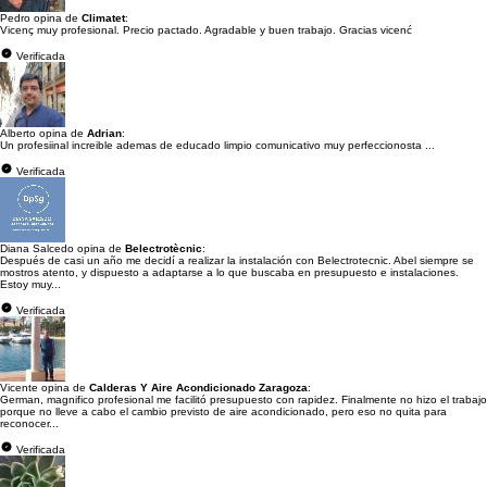
Pedro opina de
Climatet
:
Vicenç muy profesional. Precio pactado. Agradable y buen trabajo. Gracias vicenć
Verificada
Alberto opina de
Adrian
:
Un profesiinal increible ademas de educado limpio comunicativo muy perfeccionosta ...
Verificada
Diana Salcedo opina de
Belectrotècnic
:
Después de casi un año me decidí a realizar la instalación con Belectrotecnic. Abel siempre se
mostros atento, y dispuesto a adaptarse a lo que buscaba en presupuesto e instalaciones.
Estoy muy...
Verificada
Vicente opina de
Calderas Y Aire Acondicionado Zaragoza
:
German, magnifico profesional me facilitó presupuesto con rapidez. Finalmente no hizo el trabajo
porque no lleve a cabo el cambio previsto de aire acondicionado, pero eso no quita para
reconocer...
Verificada