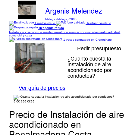
Argenis Melendez
Málaga (Málaga) 29006
Email validado
Teléfono validado
Responde rápido
Instalación y servicio de mantenimiento de aires acondicionados tanto industrial,
comercial y casa
1 veces contratado en Cronoshare
Pedir presupuesto
¿Cuánto cuesta la
instalación de aire
acondicionado por
1/5
conductos?
Ver guía de precios
€
€€
€€€
€€€€
Precio de Instalación de aire
acondicionado en
Benalmadena Costa