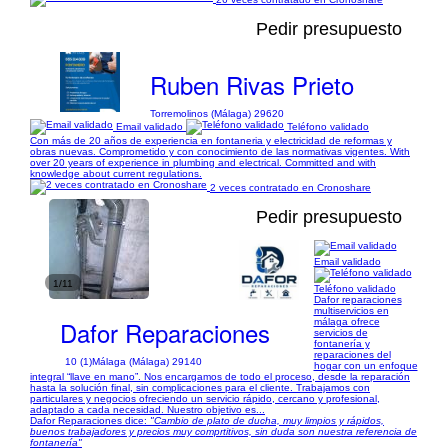
Pedir presupuesto
Ruben Rivas Prieto
Torremolinos (Málaga) 29620
Email validado
Teléfono validado
Con más de 20 años de experiencia en fontaneria y electricidad de reformas y
obras nuevas. Comprometido y con conocimiento de las normativas vigentes. With
over 20 years of experience in plumbing and electrical. Committed and with
knowledge about current regulations.
2 veces contratado en Cronoshare
Pedir presupuesto
Email validado
1/11
Teléfono validado
Dafor reparaciones
multiservicios en
Dafor Reparaciones
málaga ofrece
servicios de
fontanería y
reparaciones del
10 (1)
Málaga (Málaga) 29140
hogar con un enfoque
integral “llave en mano”. Nos encargamos de todo el proceso, desde la reparación
hasta la solución final, sin complicaciones para el cliente. Trabajamos con
particulares y negocios ofreciendo un servicio rápido, cercano y profesional,
adaptado a cada necesidad. Nuestro objetivo es...
Dafor Reparaciones dice:
"Cambio de plato de ducha, muy limpios y rápidos,
buenos trabajadores y precios muy comprtitivos, sin duda son nuestra referencia de
fontanería"