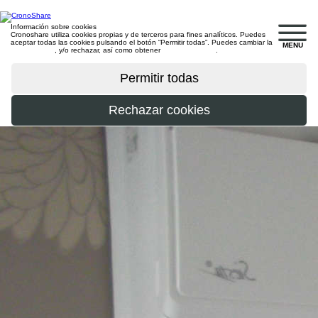
Información sobre cookies
Cronoshare utiliza cookies propias y de terceros para fines analíticos. Puedes
aceptar todas las cookies pulsando el botón “Permitir todas”. Puedes cambiar la
MENU
configuración
, y/o rechazar, así como obtener
más información
.