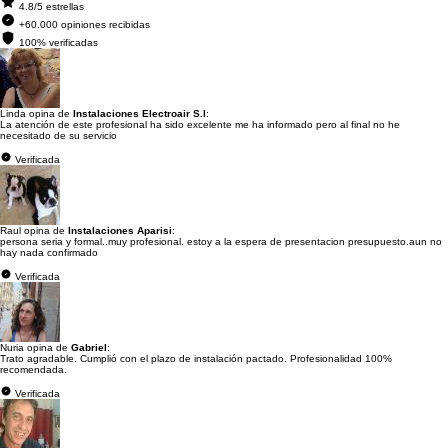
4.8/5 estrellas
+60.000 opiniones recibidas
100% verificadas
Linda opina de
Instalaciones Electroair S.l
:
La atención de este profesional ha sido excelente me ha informado pero al final no he
necesitado de su servicio
Verificada
Raul opina de
Instalaciones Aparisi
:
persona seria y formal..muy profesional. estoy a la espera de presentacion presupuesto.aun no
hay nada confirmado
Verificada
Nuria opina de
Gabriel
:
Trato agradable. Cumplió con el plazo de instalación pactado. Profesionalidad 100%
recomendada.
Verificada