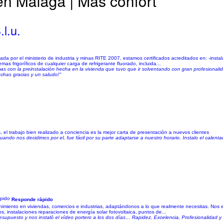
en Málaga | Más confort
l.u.
da por el ministerio de industria y minas RITE 2007, estamos certificados acreditados en: -instal
as frigoríficos de cualquier carga de refrigerante fluorado, incluida...
mas con la preinstalación hecha en la vivienda que tuvo que ir solventando con gran profesionali
chas gracias y un saludo!"
, el trabajo bien realizado a conciencia es la mejor carta de presentación a nuevos clientes
ndo nos decidimos por el, fue fácil por su parte adaptarse a nuestro horario. Instalo el calenta
Responde rápido
miento en viviendas, comercios e industrias, adaptándonos a lo que realmente necesitas. Nos es
os, instalaciones reparaciones de energía solar fotovoltaica, puntos de...
el presupuesto y nos instaló el vídeo portero a los dos días… Rapidez, Excelencia, Profesionalida