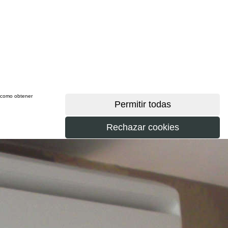
sí como obtener
más