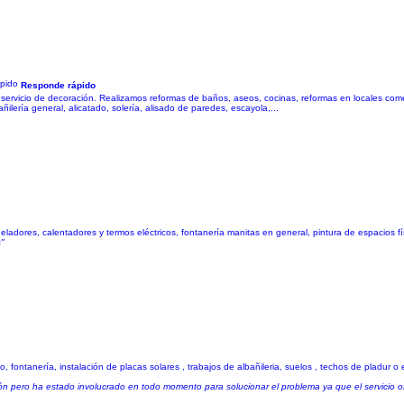
Responde rápido
y servicio de decoración. Realizamos reformas de baños, aseos, cocinas, reformas en locales com
añilería general, alicatado, solería, alisado de paredes, escayola,...
ladores, calentadores y termos eléctricos, fontanería manitas en general, pintura de espacios fí
s"
 fontanería, instalación de placas solares , trabajos de albañileria, suelos , techos de pladur o 
ón pero ha estado involucrado en todo momento para solucionar el problema ya que el servicio ofi