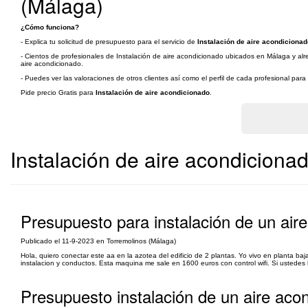
(Málaga)
¿Cómo funciona?
- Explica tu solicitud de presupuesto para el servicio de
Instalación de aire acondiciona
- Cientos de profesionales de Instalación de aire acondicionado ubicados en Málaga y alre
aire acondicionado.
- Puedes ver las valoraciones de otros clientes así como el perfil de cada profesional par
Pide precio Gratis para
Instalación de aire acondicionado
.
Instalación de aire acondicion
Presupuesto para instalación de un air
Publicado el 11-9-2023 en Torremolinos (Málaga)
Hola, quiero conectar este aa en la azotea del edificio de 2 plantas. Yo vivo en planta ba
instalacion y conductos. Esta maquina me sale en 1600 euros con control wifi. Si ustedes 
Presupuesto instalación de un aire aco