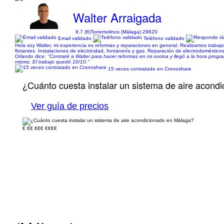
Walter Arraigada
8,7 (8)
Torremolinos (Málaga) 29620
Email validado
Teléfono validado
Hola soy Walter, mi experiencia es reformas y reparaciones en general. Realizamos trabajo
flotantes. Instalaciones de electricidad, fontanería y gas. Reparación de electrodoméstico
Orlando dice:
"Contraté a Walter para hacer reformas en mi cocina y llegó a la hora prog
mismo. El trabajo quedó 10/10."
15 veces contratado en Cronoshare
¿Cuánto cuesta instalar un sistema de aire acond
Ver guía de precios
€
€€
€€€
€€€€