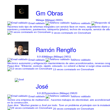
Gm Obras
Málaga (Málaga) 29001
Email validado
Teléfono validado
Hacemos todo tipo de reformas integrales con servicio llave en mano, seguimiento diario 
interiores y exteriores, pavimentos, tabiquería (pladur), techos de escayola, servicio de alb
5 veces contratado en Cronoshare
Ramón Rengifo
9,9 (6)
Málaga (Málaga) 29011
Email validado
Teléfono validado
Mecánico automotriz y refrigeración mantenimiento de aires acondicionados, neveras conge
Paqui dice:
"Eficiente, correcto, rápido, educado. Lo volveré a llamar si surge otraa averia
13 veces contratado en Cronoshare
José
9,8 (6)
Torremolinos (Málaga) 29620
Email validado
Teléfono validado
Somos una empresa de multiservicio , hacemos trabajos de electricidad, aire acondicionado,
en la construcción.
Juan dice:
"Muchas gracias a José por todo. Tuve un problema al principio con la instalaci
26 veces contratado en Cronoshare