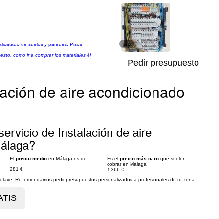
alicatado de suelos y paredes. Pisos
1/3
sto, como ir a comprar los materiales él
Pedir presupuesto
lación de aire acondicionado
ervicio de Instalación de aire
Málaga?
El
precio medio
en Málaga es de
Es el
precio más caro
que suelen
cobrar en Málaga
281 €
↑
366 €
es clave. Recomendamos pedir presupuestos personalizados a profesionales de tu zona.