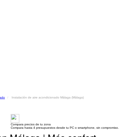
nado
Instalación de aire acondicionado Málaga (Málaga)
Compara precios de tu zona
Compara hasta 4 presupuestos desde tu PC o smartphone, sin compromiso.