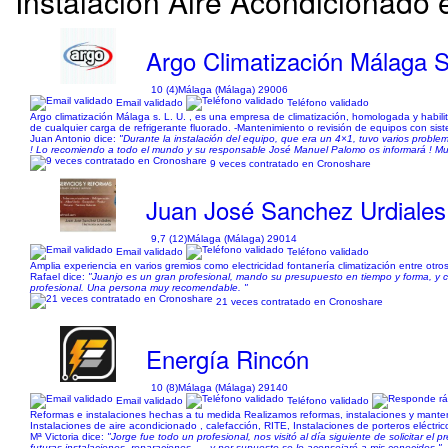
Instalación Aire Acondicionado 
Argo Climatización Málaga S.
10 (4)
Málaga (Málaga) 29006
Email validado
Teléfono validado
Argo climatización Málaga s. L. U. , es una empresa de climatización, homologada y habilita
de cualquier carga de refrigerante fluorado. -Mantenimiento o revisión de equipos con sistem
Juan Antonio dice:
"Durante la instalación del equipo, que era un 4×1, tuvo varios proble
! Lo recomiendo a todo el mundo y su responsable José Manuel Palomo os informará ! Mu
9 veces contratado en Cronoshare
Juan José Sanchez Urdiales
9,7 (12)
Málaga (Málaga) 29014
Email validado
Teléfono validado
Amplia experiencia en varios gremios como electricidad fontanería climatización entre otros
Rafael dice:
"Juanjo es un gran profesional, mando su presupuesto en tiempo y forma, y cua
profesional. Una persona muy recomendable. "
21 veces contratado en Cronoshare
Energía Rincón
10 (8)
Málaga (Málaga) 29140
Email validado
Teléfono validado
Reformas e instalaciones hechas a tu medida Realizamos reformas, instalaciones y manteni
Instalaciones de aire acondicionado , calefacción, RITE, Instalaciones de porteros eléctric
Mª Victoria dice:
"Jorge fue todo un profesional, nos visitó al día siguiente de solicitar 
futuras instalaciones, reparaciones …. y por supuesto se lo aconsejaré a mis conocidos."