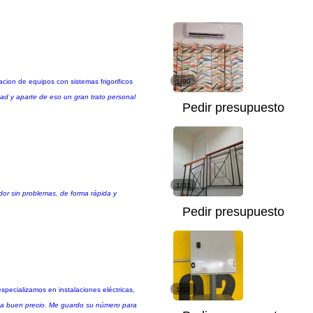
acion de equipos con sistemas frigorificos
1/90
dad y aparte de eso un gran trato personal
Pedir presupuesto
1/33
dor sin problemas, de forma rápida y
Pedir presupuesto
pecializamos en instalaciones eléctricas,
1/12
d y a buen precio. Me guardo su número para