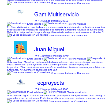
17 veces contratado en Cronoshare
Gam Multiservicio
9,7 (3)
Málaga (Málaga) 29013
Email validado
Teléfono validado
En Gam Multiservicio, nos dedicamos a ofrecer soluciones integrales de limpieza y mant
especializado de limpieza de tapicerías que restaura la frescura y pureza de tus muebles. 
Maite dice:
"Muy satisfechos por el magnífico trabajo realizado, sofá a estrenar.Gracias Sr
5 veces contratado en Cronoshare
Juan Miguel
9,8 (18)
Málaga (Málaga) 29014
Email validado
Teléfono validado
Hola, soy Juan Miguel, un profesional dedicado a los servicios de electricista y manitas 
hogar. Estoy aquí para ayudarte con cualquier proyecto, grande o pequeño.
Angel dice:
"Gran profesional, que atendio al servicio en la misma mańana y resolvio lo
arreglarlos. No dudaria en contratarlo otra vez."
55 veces contratado en Cronoshare
Tecproyects
7,3 (2)
Málaga (Málaga) 29008
Email validado
Teléfono validado
Ofrecemos una gran variedad de servicios en pladur y nos enorgullecemos en la entrega 
responder a tus necesidades. Por lo tanto, si buscas extender, restaurar o renovar, nuestro
5 veces contratado en Cronoshare