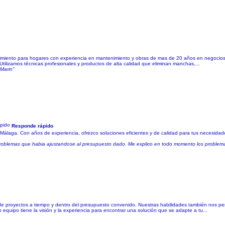
enimiento para hogares con experiencia en mantenimiento y obras de mas de 20 años en negocio
Utilizamos técnicas profesionales y productos de alta calidad que eliminan manchas,...
 Marin"
Responde rápido
en Málaga. Con años de experiencia, ofrezco soluciones eficientes y de calidad para tus necesidad
s problemas que habia ajustandose al presupuesto dado. Me explico en todo momento los problem
de proyectos a tiempo y dentro del presupuesto convenido. Nuestras habilidades también nos pe
 equipo tiene la visión y la experiencia para encontrar una solución que se adapte a tu...