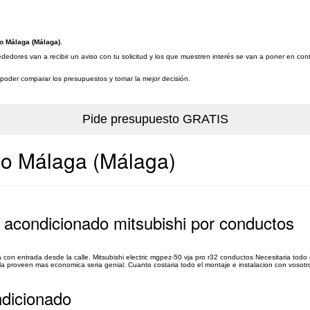
do Málaga (Málaga)
.
dedores van a recibir un aviso con tu solicitud y los que muestren interés se van a poner en con
a poder comparar los presupuestos y tomar la mejor decisión.
ado Málaga (Málaga)
e acondicionado mitsubishi por conductos
ja con entrada desde la calle. Mitsubishi electric mgpez-50 vja pro r32 conductos Necesitaria todo
la proveen mas economica seria genial. Cuanto costaria todo el montaje e instalacion con vosotro
ndicionado