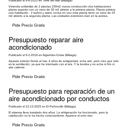
Publicado el 8-6-2025 en Torre del Mar (Málaga)
Vivienda unifamliar de 2 plantas 230m2 nueva construcción dos habitaciones
planta superior con un vano de 30 m2 abierto a la primera planta. Planta primera
una habitación , 2 baños y salon cocina en uno esta planta tiene un vano de 25
m2 abierto a la segunda planta. Las unidades exteriores irían en la azotea.
Pide Precio Gratis
Presupuesto reparar aire
acondicionado
Publicado el 6-2-2018 en Algarrobo-Costa (Málaga)
Aparato exterior frente al mar, 4 años de antigüedad, echa aire, pero creo que solo
es la ventilación, ya que he intentado con el a/a. Y la bomba y no echa ni frío ni
aire caliente.
Pide Precio Gratis
Presupuesto para reparación de un
aire acondicionado por conductos
Publicado el 22-12-2025 en El Peñoncillo (Málaga)
El sistema lleva instalado dos años. La refrigeración ha funcionado, pero la
calefacción no lo ha hecho correctamente. Aparece el error eloc
Pide Precio Gratis