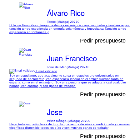
Álvaro Rico
Torrox (Málaga) 29770
Hola me llamo álvaro tengo bastantes experiencia como montador y también reparo
también tengo experiencia en energía solar térmica y fotovoltaica También tengo
experiencia en fontanería g
Pedir presupuesto
Juan Francisco
Torre del Mar (Málaga) 29740
Email validado
Soy un estudiante, que actualmente cursa en estudios pre-universitarios en
segundo de bachillerato, con experiencia laboral en el ambito turistico tanto en
espana, como en el extranjero. Soy una persona que se adapta a casi cualquier
horario, con carisma, y con ganas de trabajar!
Pedir presupuesto
Jose
Vélez-Málaga (Málaga) 29700
Hago trabajos particulares de todo lo que venga de aires acondicionado y cámaras
frigoríficas disponible todos los días y con muchas ganas de trabajar
Pedir presupuesto