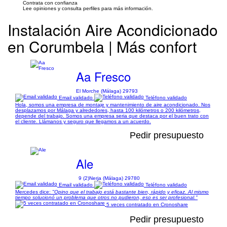
Contrata con confianza
Lee opiniones y consulta perfiles para más información.
Instalación Aire Acondicionado
en Corumbela | Más confort
Aa Fresco
El Morche (Málaga) 29793
Email validado
Teléfono validado
Hola, somos una empresa de montaje y mantenimiento de aire acondicionado. Nos
desplazamos por Málaga y alrededores, hasta 100 kilómetros o 200 kilómetros,
depende del trabajo. Somos una empresa seria que destaca por el buen trato con
el cliente. Llámanos y seguro que llegamos a un acuerdo.
Pedir presupuesto
Ale
9 (2)
Nerja (Málaga) 29780
Email validado
Teléfono validado
Mercedes dice:
"Opino que el trabajo está bastante bien, rápido y eficaz. Al mismo
tiempo solucionó un problema que otros no pudieron, eso es ser profesional."
5 veces contratado en Cronoshare
Pedir presupuesto