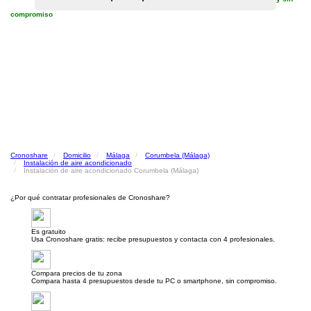
compromiso
Cronoshare
Domicilio
Málaga
Corumbela (Málaga)
Instalación de aire acondicionado
Instalación de aire acondicionado Corumbela (Málaga)
¿Por qué contratar profesionales de Cronoshare?
Es gratuito
Usa Cronoshare gratis: recibe presupuestos y contacta con 4 profesionales.
Compara precios de tu zona
Compara hasta 4 presupuestos desde tu PC o smartphone, sin compromiso.