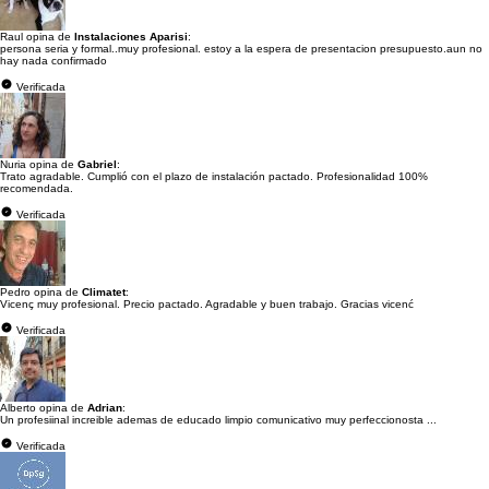
Raul opina de
Instalaciones Aparisi
:
persona seria y formal..muy profesional. estoy a la espera de presentacion presupuesto.aun no
hay nada confirmado
Verificada
Nuria opina de
Gabriel
:
Trato agradable. Cumplió con el plazo de instalación pactado. Profesionalidad 100%
recomendada.
Verificada
Pedro opina de
Climatet
:
Vicenç muy profesional. Precio pactado. Agradable y buen trabajo. Gracias vicenć
Verificada
Alberto opina de
Adrian
:
Un profesiinal increible ademas de educado limpio comunicativo muy perfeccionosta ...
Verificada