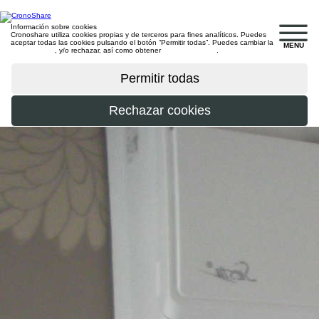
Información sobre cookies
Cronoshare utiliza cookies propias y de terceros para fines analíticos. Puedes
aceptar todas las cookies pulsando el botón “Permitir todas”. Puedes cambiar la
MENU
configuración
, y/o rechazar, así como obtener
más información
.