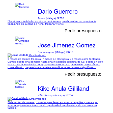
Dario Guerrero
Torrox (Málaga) 29770
Electricista e instalador de aire acondicionado, muchos años de experiencia
trabajando en la zona de nerja, frigiliana y torrox
Pedir presupuesto
Jose Jimenez Gomez
Benamargosa (Málaga) 29718
Email validado
6 meses de técnico frigorista, 7 meses de electricista y 5 meses como fontanero.
Cambio desde una bombilla hasta una instalación competa de luz, desde un grifo
hasta toda la instalación de agua y saneamiento, un panel solar , tanto térmico
como eléctrico, reparaciones de aires acondicionados cámaras frigorificas ...
Pedir presupuesto
Kike Anula Gilliland
Vélez-Málaga (Málaga) 29700
Email validado
Elaboracion de catering, comidas para llevar en asador de pollos y demas, en
terreno agricola tambien e tenido oportunidad en el sector y de mecanica en
talleres.