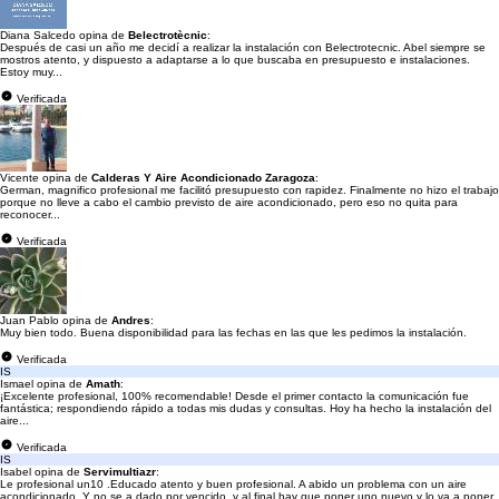
Diana Salcedo opina de
Belectrotècnic
:
Después de casi un año me decidí a realizar la instalación con Belectrotecnic. Abel siempre se
mostros atento, y dispuesto a adaptarse a lo que buscaba en presupuesto e instalaciones.
Estoy muy...
Verificada
Vicente opina de
Calderas Y Aire Acondicionado Zaragoza
:
German, magnifico profesional me facilitó presupuesto con rapidez. Finalmente no hizo el trabajo
porque no lleve a cabo el cambio previsto de aire acondicionado, pero eso no quita para
reconocer...
Verificada
Juan Pablo opina de
Andres
:
Muy bien todo. Buena disponibilidad para las fechas en las que les pedimos la instalación.
Verificada
IS
Ismael opina de
Amath
:
¡Excelente profesional, 100% recomendable! Desde el primer contacto la comunicación fue
fantástica; respondiendo rápido a todas mis dudas y consultas. Hoy ha hecho la instalación del
aire...
Verificada
IS
Isabel opina de
Servimultiazr
:
Le profesional un10 .Educado atento y buen profesional. A abido un problema con un aire
acondicionado. Y no se a dado por vencido .y al final hay que poner uno nuevo.y lo va a poner