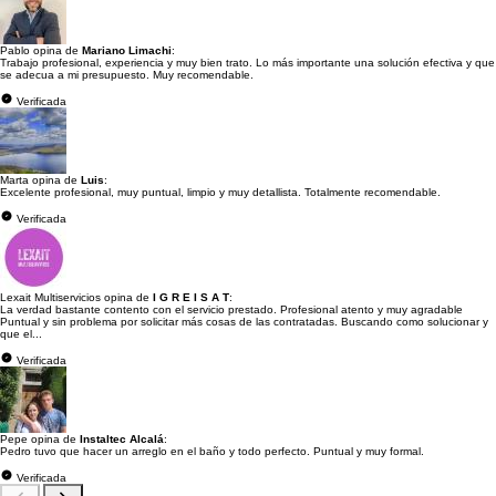
Pablo opina de
Mariano Limachi
:
Trabajo profesional, experiencia y muy bien trato. Lo más importante una solución efectiva y que
se adecua a mi presupuesto. Muy recomendable.
Verificada
Marta opina de
Luis
:
Excelente profesional, muy puntual, limpio y muy detallista. Totalmente recomendable.
Verificada
Lexait Multiservicios opina de
I G R E I S A T
:
La verdad bastante contento con el servicio prestado. Profesional atento y muy agradable
Puntual y sin problema por solicitar más cosas de las contratadas. Buscando como solucionar y
que el...
Verificada
Pepe opina de
Instaltec Alcalá
:
Pedro tuvo que hacer un arreglo en el baño y todo perfecto. Puntual y muy formal.
Verificada