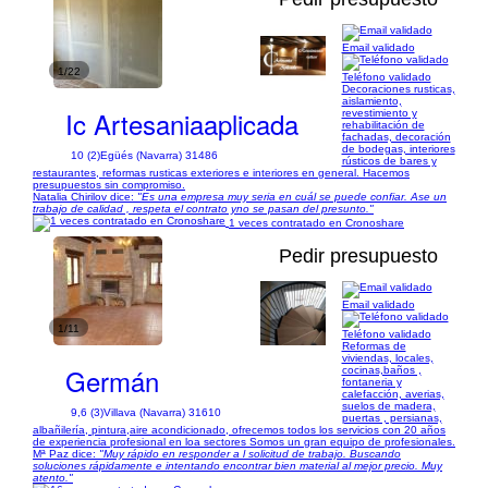
Email validado
1/22
Teléfono validado
Decoraciones rusticas,
aislamiento,
Ic Artesaniaaplicada
revestimiento y
rehabilitación de
fachadas, decoración
de bodegas, interiores
10 (2)
Egüés (Navarra) 31486
rústicos de bares y
restaurantes, reformas rusticas exteriores e interiores en general. Hacemos
presupuestos sin compromiso.
Natalia Chirilov dice:
"Es una empresa muy seria en cuál se puede confiar. Ase un
trabajo de calidad , respeta el contrato yno se pasan del presunto."
1 veces contratado en Cronoshare
Pedir presupuesto
Email validado
1/11
Teléfono validado
Reformas de
viviendas, locales,
Germán
cocinas,baños ,
fontaneria y
calefacción, averias,
suelos de madera,
9,6 (3)
Villava (Navarra) 31610
puertas , persianas,
albañilería, pintura,aire acondicionado, ofrecemos todos los servicios con 20 años
de experiencia profesional en loa sectores Somos un gran equipo de profesionales.
Mª Paz dice:
"Muy rápido en responder a l solicitud de trabajo. Buscando
soluciones rápidamente e intentando encontrar bien material al mejor precio. Muy
atento."