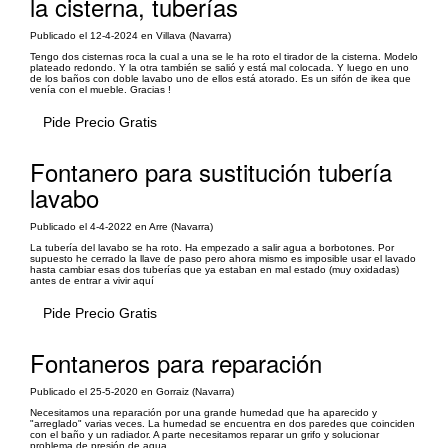
la cisterna, tuberías
Publicado el 12-4-2024 en Villava (Navarra)
Tengo dos cisternas roca la cual a una se le ha roto el tirador de la cisterna. Modelo
plateado redondo. Y la otra también se salió y está mal colocada. Y luego en uno
de los baños con doble lavabo uno de ellos está atorado. Es un sifón de ikea que
venía con el mueble. Gracias !
Pide Precio Gratis
Fontanero para sustitución tubería
lavabo
Publicado el 4-4-2022 en Arre (Navarra)
La tubería del lavabo se ha roto. Ha empezado a salir agua a borbotones. Por
supuesto he cerrado la llave de paso pero ahora mismo es imposible usar el lavado
hasta cambiar esas dos tuberías que ya estaban en mal estado (muy oxidadas)
antes de entrar a vivir aquí
Pide Precio Gratis
Fontaneros para reparación
Publicado el 25-5-2020 en Gorraiz (Navarra)
Necesitamos una reparación por una grande humedad que ha aparecido y
"arreglado" varias veces. La humedad se encuentra en dos paredes que coinciden
con el baño y un radiador. A parte necesitamos reparar un grifo y solucionar
problema de presión de agua.