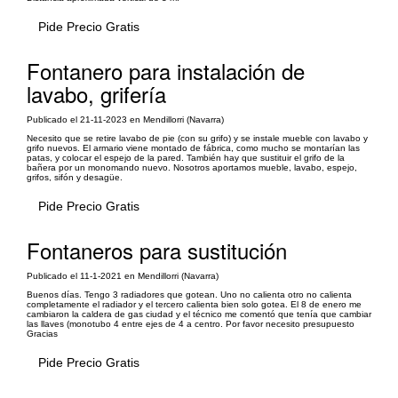
Pide Precio Gratis
Fontanero para instalación de
lavabo, grifería
Publicado el 21-11-2023 en Mendillorri (Navarra)
Necesito que se retire lavabo de pie (con su grifo) y se instale mueble con lavabo y
grifo nuevos. El armario viene montado de fábrica, como mucho se montarían las
patas, y colocar el espejo de la pared. También hay que sustituir el grifo de la
bañera por un monomando nuevo. Nosotros aportamos mueble, lavabo, espejo,
grifos, sifón y desagüe.
Pide Precio Gratis
Fontaneros para sustitución
Publicado el 11-1-2021 en Mendillorri (Navarra)
Buenos días. Tengo 3 radiadores que gotean. Uno no calienta otro no calienta
completamente el radiador y el tercero calienta bien solo gotea. El 8 de enero me
cambiaron la caldera de gas ciudad y el técnico me comentó que tenía que cambiar
las llaves (monotubo 4 entre ejes de 4 a centro. Por favor necesito presupuesto
Gracias
Pide Precio Gratis