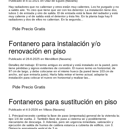
Publicado el 4-11-2021 en Olaz de Egües (Navarra)
Hay radiadores que no calientan y otros están muy calientes. Los he purgado y no
a salido aire. Yo creo que tiene que ver con los detentor. La instalación tiene dos
tubos 1 de entrada y otro de salida. El de entrada está la llave del radiador y está
muy caliente y el de salida está el detentor y ésta frio. En la planta baja hay 6
radiadores y dos de ellos no calientan. En la segunda...
Pide Precio Gratis
Fontanero para instalación y/o
renovación en piso
Publicado el 26-6-2025 en Mendillorri (Navarra)
Detalles del trabajo: El termo antiguo es vertical y está instalado en la pared, pero
tiene pérdidas y signos evidentes de corrosión. El nuevo termo es horizontal, de
97 cm de largo, y debe colocarse en el mismo hueco (la pared tiene 103 cm de
ancho, así que entraría justo). Haría falta retirar el termo actual, adaptar la
instalación para colocar el nuevo en horizontal y realizar las...
Pide Precio Gratis
Fontaneros para sustitución en piso
Publicado el 4-3-2026 en Villava (Navarra)
1. Principal:necesito cambiar la llave de paso (empotrada) general de la vivienda la;
tipo 1/4 de vuelta. 2. También llave de paso a cisterna wc y posiblemente
mecanismo de descarga. 3. Además, pero sin urgencia inmediata, valoración y
ejecución de salida de humos de caldera estanca a cubierta de edificio, con 3.
Distancia aproximada vertical de 3 m.