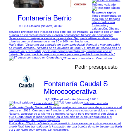
1/14
Teléfono validado
Responde rápido
Fontanería Berrio
Tengo experiencia en
todo tipo de trabajos
relacionados con
fontanería y
9,8 (16)
Orkoien (Navarra) 31160
calefacción. Ofrezco
servicios profesionales y calidad para este tipo de trabajos. Ya cuento con un buen
número de clientes satisfechos. Servicio desatascos: Servicio de desatascos:
Desatascos con máquina eléctrica de espirales. Se puede utilizar en desagües o
tuberías con un diámetro de entre 30 y 100 mm, limpiando...
María dice:
"Oscar nos ha parecido un buen profesional. Puntual y muy agradable
en el trato personal. Además se ha ocupado de todo y el precio del servicio nos ha
parecido muy razonable, por lo que hemos quedado muy satisfechos con el
trabajo. Seguro que lo tenemos en cuenta para una posible futura incidencia."
27 veces contratado en Cronoshare
Pedir presupuesto
Fontanería Caudal S
Microcooperativa
9,2 (9)
Pamplona/Iruña (Navarra) 31014
Email validado
Teléfono validado
Fontanería Caudal Sociedad Microcooperativa es una empresa de economía social
creada en 2019. Con sede en Pamplona, ofrecemos nuestros servicios en toda
Navarra, asesorando al cliente de manera cercana pero profesional con vistas a
que pueda tomar la mejor decisión en la solución de cualquier problema o el
emprendimiento de nuevos proyectos
Zuriñe dice:
"Rápido, eficiente, comprometido, trato excelente y sin sorpresas en el
precio final. Nos ha realizado la instalación de una bomba de calor inverter multisplit
3 x 1 de forma muy correcta. Lo recomiendo."