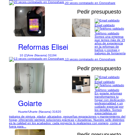
20 veces contratado en Cronoshare
Pedir presupuesto
Email validado
1/6
Teléfono validado
Somos una empresa
que temos más de 15
Reformas Elisei
años de experiencia
en la reformas de
baños y cocinas y
trabajos de fontanería
10 (2)
Arre (Navarra) 31194
13 veces contratado en Cronoshare
Pedir presupuesto
Email validado
1/4
Teléfono validado
En goiarte reformas
transformamos tu
Goiarte
hogar con dedicación,
profesionalidad y un
cuidado especial por
los detalles. Somos
Huarte/Uharte (Navarra) 31620
especialistas en
trabajos de pintura, pladur, alicatados, pequeñas reparaciones y mantenimiento del
hogar, ofreciendo siempre soluciones prácticas y duraderas. Nuestro sello distintivo
es la calidad en los acabados: cada proyecto lo realizamos con esmero, como si
fuera para...
Pedir presupuesto