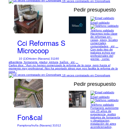
16 veces contratado en Cronoshare
Pedir presupuesto
Email validado
1/6
Teléfono validado
Hacemos toda clase
de reformas en :
Cci Reformas S
casas, pisos, locales
comerciales,
comunidades , etc,...
Microcoop
Con todo tipo de
trabajos echos por
profesionales del
10 (1)
Orkoien (Navarra) 31160
gremio , como:
albanileria, fontaneria ,pladur, pintura, baños , etc,...
Carlos dice:
"Aun no hemos comenzado la reforma de la casa, pero hasta el
momento muy profesional. Nos ha aportado ideas que nos facilita la reforma de la
casa."
16 veces contratado en Cronoshare
Pedir presupuesto
Email validado
1/18
Teléfono validado
Fontanero autonomo
con 25 años de
Fon&cal
experiencia, realizo
trabajos de fontanería
y climatizacion,
instalación de aires
Pamplona/Iruña (Navarra) 31012
acondicionados,