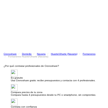
Cronoshare
Domicilio
Navarra
Huarte/Uharte (Navarra)
Fontaneros
Fontaneros Huarte/Uharte (Navarra)
¿Por qué contratar profesionales de Cronoshare?
Es gratuito
Usa Cronoshare gratis: recibe presupuestos y contacta con 4 profesionales.
Compara precios de tu zona
Compara hasta 4 presupuestos desde tu PC o smartphone, sin compromiso.
Contrata con confianza