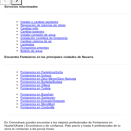
Servicios relacionados
Instalar o cambiar sanitarios
Reparación de tuberías sin obras
Cambiar grifo
Cambiar bajantes
Instalar contador de agua
Instalación completa de fontanería
Cambiar cisterna de wc
Lampistas
Fontaneros urgentes
Boletín de agua
Encuentra Fontaneros en las principales ciudades de Navarra
Fontaneros en Pamplona/Iruña
Fontaneros en Irurtzun
Fontaneros en Zizur Mayor/Zizur Nagusia
Fontaneros en Burlada/Burlata
Fontaneros en Villava
Fontaneros en Tudela
Fontaneros en Barañain
Fontaneros en Sarriguren
Fontaneros en Ansoáin/Antsoain
Fontaneros en Mendillorri
Fontaneros en Cordovilla
En Cronoshare puedes encontrar a los mejores profesionales de Fontaneros en
Huarte/Uharte | Económicos y de confianza. Pide precio y hasta 4 profesionales de tu
zona te contactan a las pocas horas.