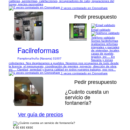
calderas, aerotermias, calefacciones, recuperadores de calor, reparaciones del
hogar, precios razonables
2 veces contratado en Cronoshare
Pedir presupuesto
Email validado
1/8
Teléfono validado
Somos facilreformas
realizamos reformas
Facilreformas
integrales y parciales
de viviendas, locales,
casas de pueblo,
tejados, etc.... En
Pamplona/Iruña (Navarra) 31007
Navarra y zonas
colindantes. Nos desplazamos a pueblos. Nosotros nos ocupamos de todo desde
la licencia, el presupuesto, coordinación de gremios, proyecto, dirección de obra,
etc.... Claridad, seriedad y buena calidad en todos nuestros trabajos, eso nos...
1 veces contratado en Cronoshare
Pedir presupuesto
¿Cuánto cuesta un
servicio de
fontanería?
1/5
Ver guía de precios
€
€€
€€€
€€€€