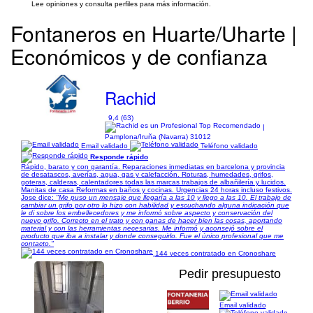
Lee opiniones y consulta perfiles para más información.
Fontaneros en Huarte/Uharte |
Económicos y de confianza
Rachid
9,4 (63)
|
Pamplona/Iruña (Navarra) 31012
Email validado
Teléfono validado
Responde rápido
Rápido, barato y con garantía. Reparaciones inmediatas en barcelona y provincia
de desatascos, averías, agua, gas y calefacción. Roturas, humedades, grifos,
goteras, calderas, calentadores todas las marcas trabajos de albañilería y lucidos.
Manitas de casa Reformas en baños y cocinas. Urgencias 24 horas incluso festivos.
Jose dice:
"Me puso un mensaje que llegaría a las 10 y llego a las 10. El trabajo de
cambiar un grifo por otro lo hizo con habilidad y escuchando alguna indicación que
le di sobre los embellecedores y me informó sobre aspecto y conservación del
nuevo grifo. Correcto en el trato y con ganas de hacer bien las cosas, aportando
material y con las herramientas necesarias. Me informó y aconsejó sobre el
producto que iba a instalar y donde conseguirlo. Fue el único profesional que me
contacto."
144 veces contratado en Cronoshare
Pedir presupuesto
Email validado