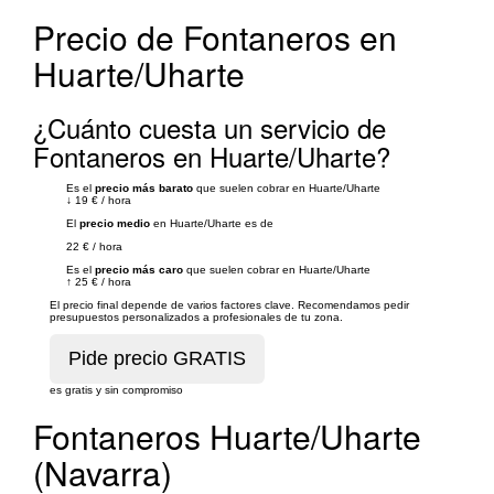
Precio de Fontaneros en
Huarte/Uharte
¿Cuánto cuesta un servicio de
Fontaneros en Huarte/Uharte?
Es el
precio más barato
que suelen cobrar en Huarte/Uharte
↓
19 €
/
hora
El
precio medio
en Huarte/Uharte es de
22 €
/
hora
Es el
precio más caro
que suelen cobrar en Huarte/Uharte
↑
25 €
/
hora
El precio final depende de varios factores clave. Recomendamos pedir
presupuestos personalizados a profesionales de tu zona.
es gratis y sin compromiso
Fontaneros Huarte/Uharte
(Navarra)