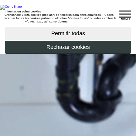
Información sobre cookies
Cronoshare utiliza cookies propias y de terceros para fines analíticos. Puedes
aceptar todas las cookies pulsando el botón “Permitir todas”. Puedes cambiar la
MENU
configuración
, y/o rechazar, así como obtener
más información
.