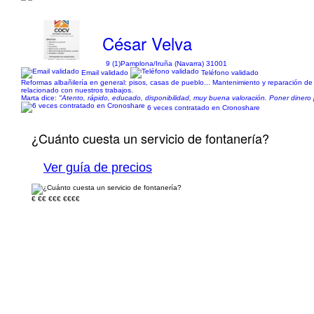
César Velva
9 (1)
Pamplona/Iruña (Navarra) 31001
Email validado
Teléfono validado
Reformas albañilería en general: pisos, casas de pueblo... Mantenimiento y reparación d
relacionado con nuestros trabajos.
Marta dice:
"Atento, rápido, educado, disponibilidad, muy buena valoración. Poner dinero
6 veces contratado en Cronoshare
¿Cuánto cuesta un servicio de fontanería?
Ver guía de precios
€
€€
€€€
€€€€