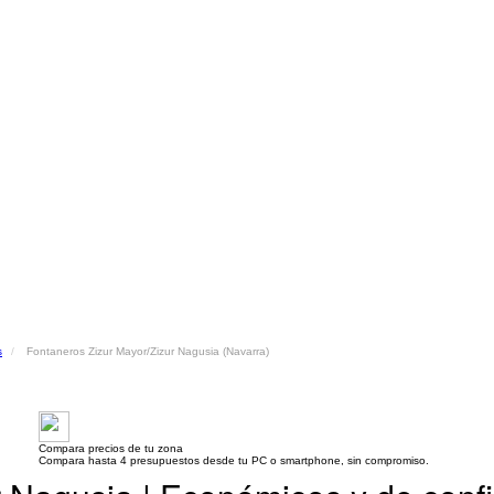
s
Fontaneros Zizur Mayor/Zizur Nagusia (Navarra)
Compara precios de tu zona
Compara hasta 4 presupuestos desde tu PC o smartphone, sin compromiso.