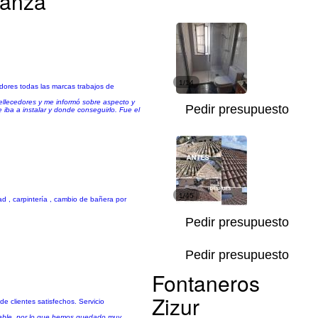
ianza
1/14
adores todas las marcas trabajos de
bellecedores y me informó sobre aspecto y
Pedir presupuesto
 iba a instalar y donde conseguirlo. Fue el
1/45
idad , carpintería , cambio de bañera por
Pedir presupuesto
Pedir presupuesto
Fontaneros
Zizur
e clientes satisfechos. Servicio
onable, por lo que hemos quedado muy