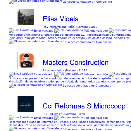
20 veces contratado en Cronoshare
Elias Videla
9,7 (9)
Pamplona/Iruña (Navarra) 31012
Email validado
Teléfono validado
Me dedico a fontaneria a reparaciones e instalaciones....! responsabilidad y puntulidad(tr
Idoia dice:
"Muy profesional. Hizo el trabajo en el tiempo y de mucha calidad. Además me ac
19 veces contratado en Cronoshare
Masters Construction
Pamplona/Iruña (Navarra) 31015
Email validado
Teléfono validado
Somos una empresa que hace todo tipo de reformas: •cocina •baño •pladur •desmontaje: su
•instalación de los muebles •todo tipo de trabajo de fontanería •azulejos •todo tipo de pin
11 veces contratado en Cronoshare
Cci Reformas S Microcoop
10 (1)
Orkoien (Navarra) 31160
Email validado
Teléfono validado
Hacemos toda clase de reformas en : casas, pisos, locales comerciales, comunidades , etc,..
Carlos dice:
"Aun no hemos comenzado la reforma de la casa, pero hasta el momento muy pr
16 veces contratado en Cronoshare