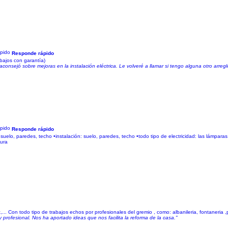
Responde rápido
abajos con garantía)
onsejó sobre mejoras en la instalación eléctrica. Le volveré a llamar si tengo alguna otro arreg
Responde rápido
elo, paredes, techo •instalación: suelo, paredes, techo •todo tipo de electricidad: las lámpar
tura
. Con todo tipo de trabajos echos por profesionales del gremio , como: albanileria, fontaneria ,pl
ofesional. Nos ha aportado ideas que nos facilita la reforma de la casa."