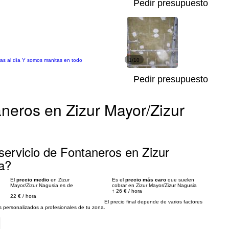
Pedir presupuesto
ras al día Y somos manitas en todo
1/10
Pedir presupuesto
neros en Zizur Mayor/Zizur
servicio de Fontaneros en Zizur
a?
El
precio medio
en Zizur
Es el
precio más caro
que suelen
Mayor/Zizur Nagusia es de
cobrar en Zizur Mayor/Zizur Nagusia
↑
26 €
/
hora
22 €
/
hora
El precio final depende de varios factores
personalizados a profesionales de tu zona.