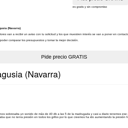
es gratis y sin compromiso
gusia (Navarra)
.
res van a recibir un aviso con tu solicitud y los que muestren interés se van a poner en contac
a poder comparar los presupuestos y tomar la mejor decisión.
agusia (Navarra)
 nos sobresalta un sonido de más de 40 db a las 5 de la madrugada y casi a diario tenemos ese
ba que no tenía presión en todos los grifos por lo que creemos ha ido aumentando la presión has