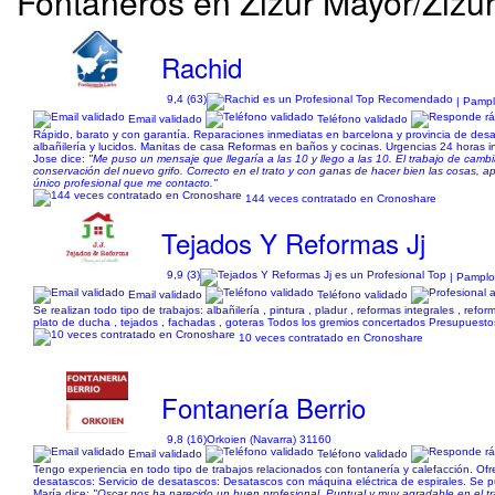
Fontaneros en Zizur Mayor/Zizu
Rachid
9,4 (63)
| Pampl
Email validado
Teléfono validado
Rápido, barato y con garantía. Reparaciones inmediatas en barcelona y provincia de desat
albañilería y lucidos. Manitas de casa Reformas en baños y cocinas. Urgencias 24 horas in
Jose dice:
"Me puso un mensaje que llegaría a las 10 y llego a las 10. El trabajo de cambi
conservación del nuevo grifo. Correcto en el trato y con ganas de hacer bien las cosas, a
único profesional que me contacto."
144 veces contratado en Cronoshare
Tejados Y Reformas Jj
9,9 (3)
| Pamplo
Email validado
Teléfono validado
Se realizan todo tipo de trabajos: albañilería , pintura , pladur , reformas integrales , refo
plato de ducha , tejados , fachadas , goteras Todos los gremios concertados Presupuestos
10 veces contratado en Cronoshare
Fontanería Berrio
9,8 (16)
Orkoien (Navarra) 31160
Email validado
Teléfono validado
Tengo experiencia en todo tipo de trabajos relacionados con fontanería y calefacción. Ofr
desatascos: Servicio de desatascos: Desatascos con máquina eléctrica de espirales. Se p
María dice:
"Oscar nos ha parecido un buen profesional. Puntual y muy agradable en el t