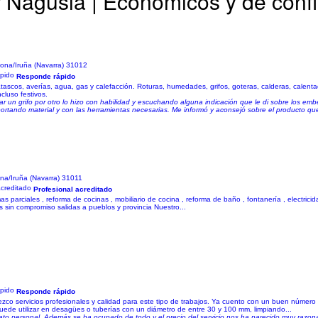
r Nagusia | Económicos y de conf
ona/Iruña (Navarra) 31012
Responde rápido
ascos, averías, agua, gas y calefacción. Roturas, humedades, grifos, goteras, calderas, calent
cluso festivos.
ar un grifo por otro lo hizo con habilidad y escuchando alguna indicación que le di sobre los em
portando material y con las herramientas necesarias. Me informó y aconsejó sobre el producto que
na/Iruña (Navarra) 31011
Profesional acreditado
rmas parciales , reforma de cocinas , mobiliario de cocina , reforma de baño , fontanería , electric
 sin compromiso salidas a pueblos y provincia Nuestro...
Responde rápido
ezco servicios profesionales y calidad para este tipo de trabajos. Ya cuento con un buen número d
uede utilizar en desagües o tuberías con un diámetro de entre 30 y 100 mm, limpiando...
rato personal. Además se ha ocupado de todo y el precio del servicio nos ha parecido muy raz