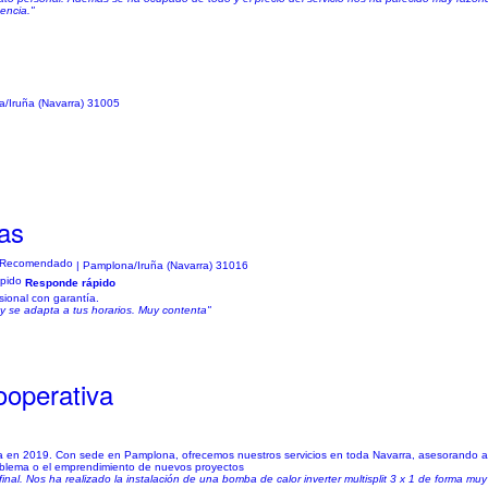
encia."
/Iruña (Navarra) 31005
as
| Pamplona/Iruña (Navarra) 31016
Responde rápido
esional con garantía.
 se adapta a tus horarios. Muy contenta"
ooperativa
 en 2019. Con sede en Pamplona, ofrecemos nuestros servicios en toda Navarra, asesorando al
problema o el emprendimiento de nuevos proyectos
final. Nos ha realizado la instalación de una bomba de calor inverter multisplit 3 x 1 de forma mu