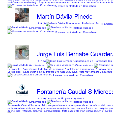
satisfechos con el trabajo. Seguro que lo tenemos en cuenta para una posible futura incid
27 veces contratado en Cronoshare
Martín Dávila Pinedo
9,9 (3)
| Pamplona
Email validado
Teléfono validado
10 veces contratado en Cronoshare
Jorge Luis Bernabe Guarder
9,7 (5)
Email validado
Teléfono validado
Persianista.- * arreglamos todo tipo de persianas * instalación o reparación. * trabajo prof
Loreto dice:
"Sabe mucho de su trabajo y lo hace muy bien. Trato muy amable y educado y
9 veces contratado en Cronoshare
Fontanería Caudal S Microc
9,2 (9)
Pamplona/Iruña (Navarra) 31014
Email validado
Teléfono validado
Fontanería Caudal Sociedad Microcooperativa es una empresa de economía social creada
profesional con vistas a que pueda tomar la mejor decisión en la solución de cualquier 
Zuriñe dice:
"Rápido, eficiente, comprometido, trato excelente y sin sorpresas en el precio 