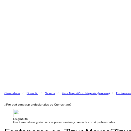
Cronoshare
Domicilio
Navarra
Zizur Mayor/Zizur Nagusia (Navarra)
Fontanero
¿Por qué contratar profesionales de Cronoshare?
Es gratuito
Usa Cronoshare gratis: recibe presupuestos y contacta con 4 profesionales.