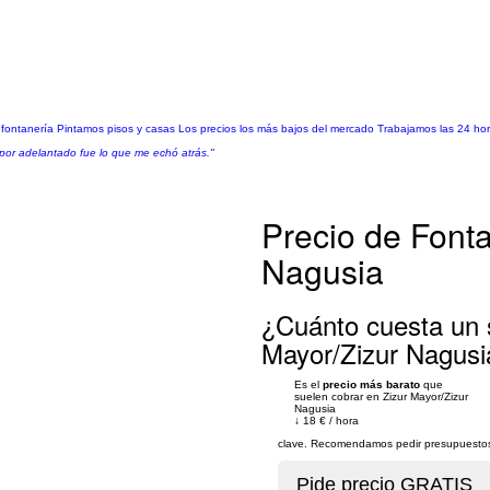
e fontanería Pintamos pisos y casas Los precios los más bajos del mercado Trabajamos las 24 ho
 por adelantado fue lo que me echó atrás."
Precio de Fonta
Nagusia
¿Cuánto cuesta un 
Mayor/Zizur Nagusi
Es el
precio más barato
que
suelen cobrar en Zizur Mayor/Zizur
Nagusia
↓
18 €
/
hora
clave. Recomendamos pedir presupuestos 