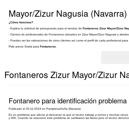
Mayor/Zizur Nagusia (Navarra)
¿Cómo funciona?
- Explica tu solicitud de presupuesto para el servicio de
Fontaneros Zizur Mayor/Zizur Na
- Cientos de profesionales de Fontaneros ubicados en Zizur Mayor/Zizur Nagusia y alrededo
- Puedes ver las valoraciones de otros clientes así como el perfil de cada profesional par
Pide precio Gratis para
Fontaneros
.
Fontaneros Zizur Mayor/Zizur N
Fontanero para identificación problema
Publicado el 20-11-2019 en Pamplona/Iruña (Navarra)
Es un problema que afecta al descanso ta que el vecino trabaja a turnos y muchas veces
y 00h. Cuando se solucionó este problema se cambiaron las llaves pero el vecino denuncia