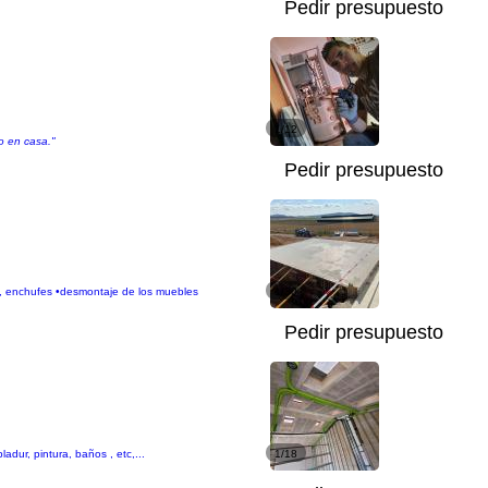
Pedir presupuesto
1/12
lo en casa."
Pedir presupuesto
as, enchufes •desmontaje de los muebles
1/30
Pedir presupuesto
adur, pintura, baños , etc,...
1/18