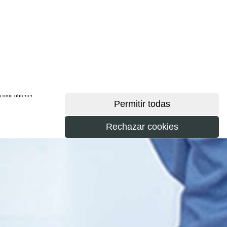
sí como obtener
más