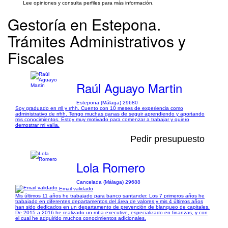
Lee opiniones y consulta perfiles para más información.
Gestoría en Estepona.
Trámites Administrativos y
Fiscales
Raúl Aguayo Martin
Estepona (Málaga) 29680
Soy graduado en rrll y rrhh. Cuento con 10 meses de experiencia como
administrativo de rrhh. Tengo muchas ganas de seguir aprendiendo y aportando
mis conocimientos. Estoy muy motivado para comenzar a trabajar y quiero
demostrar mi valía.
Pedir presupuesto
Lola Romero
Cancelada (Málaga) 29688
Email validado
Mis últimos 11 años he trabajado para banco santander. Los 7 primeros años he
trabajado en diferentes departamentos del área de valores y mis 4 últimos años
han sido dedicados en un departamento de prevención de blanqueo de capitales.
De 2015 a 2016 he realizado un mba executive, especializado en finanzas, y con
el cual he adquirido muchos conocimientos adicionales.