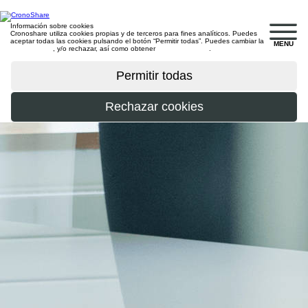
Información sobre cookies
Cronoshare utiliza cookies propias y de terceros para fines analíticos. Puedes
aceptar todas las cookies pulsando el botón “Permitir todas”. Puedes cambiar la
MENU
configuración
, y/o rechazar, así como obtener
más información
.