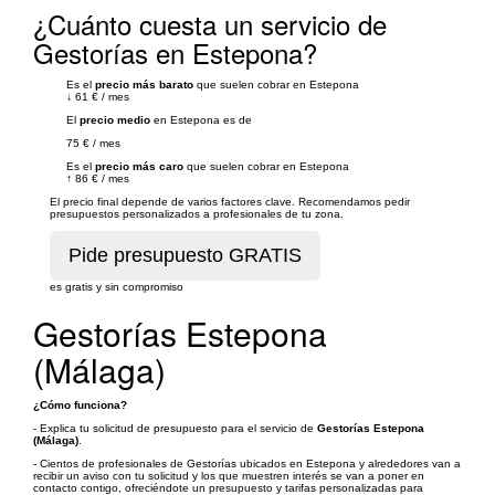
¿Cuánto cuesta un servicio de
Gestorías en Estepona?
Es el
precio más barato
que suelen cobrar en Estepona
↓
61 €
/
mes
El
precio medio
en Estepona es de
75 €
/
mes
Es el
precio más caro
que suelen cobrar en Estepona
↑
86 €
/
mes
El precio final depende de varios factores clave. Recomendamos pedir
presupuestos personalizados a profesionales de tu zona.
es gratis y sin compromiso
Gestorías Estepona
(Málaga)
¿Cómo funciona?
- Explica tu solicitud de presupuesto para el servicio de
Gestorías Estepona
(Málaga)
.
- Cientos de profesionales de Gestorías ubicados en Estepona y alrededores van a
recibir un aviso con tu solicitud y los que muestren interés se van a poner en
contacto contigo, ofreciéndote un presupuesto y tarifas personalizadas para