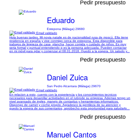
Pedir presupuesto
Eduardo
Estepona (Málaga) 29680
Email validado
Hola buenas tardes. Mi novia natalie es de nacionalidad rusa de moscú. Ella tiene
residencia en españa y vive conmigo cerca de estepona. Esta disponible para
trabajos de limpieza de casa, plancha, hacer comida y cuidado de niños. Es muy
seria formal y puntual entendiendo q es la persona adecuada. Pueden contactar
en mi móvil para qdar y comenzar el 08.01.2018. Quedó a la espera. Un saludo y...
Pedir presupuesto
Daniel Zuica
San Pedro Alcantara (Málaga) 29670
Email validado
En relacion a esto, cuento con la experiencia y los conocimientos tecnicos
necesarios para desarollar actividades en el rubrode su empresa. Ademas tengo un
nivel avansado de ingles, manejo de contaplus y herramientas informaticos.
Dispongo de carnet y coche proprio. Agradesco la gentileza de su atencion y
quedo la espera de sus comentarios, aprobecho esta oportunidad para saludarlo...
Pedir presupuesto
Manuel Cantos