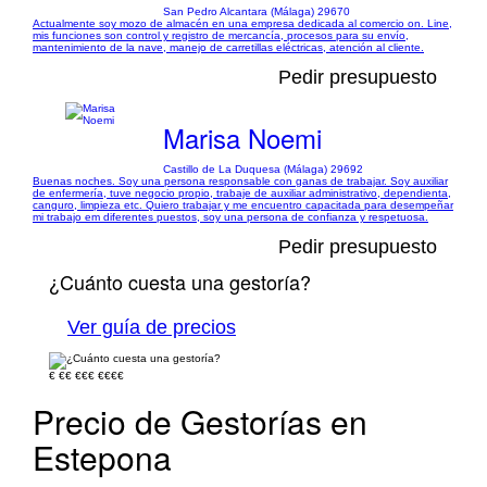
San Pedro Alcantara (Málaga) 29670
Actualmente soy mozo de almacén en una empresa dedicada al comercio on. Line,
mis funciones son control y registro de mercancía, procesos para su envío,
mantenimiento de la nave, manejo de carretillas eléctricas, atención al cliente.
Pedir presupuesto
Marisa Noemi
Castillo de La Duquesa (Málaga) 29692
Buenas noches. Soy una persona responsable con ganas de trabajar. Soy auxiliar
de enfermería, tuve negocio propio, trabaje de auxiliar administrativo, dependienta,
canguro, limpieza etc. Quiero trabajar y me encuentro capacitada para desempeñar
mi trabajo em diferentes puestos, soy una persona de confianza y respetuosa.
Pedir presupuesto
¿Cuánto cuesta una gestoría?
Ver guía de precios
€
€€
€€€
€€€€
Precio de Gestorías en
Estepona