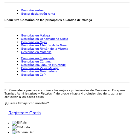
Gestorías online
Gestor declaración renta
Encuentra Gestorías en las principales ciudades de Málaga
Gestorías en Málaga
Gestorías en Benalmadena Costa
Gestorías en Mijas
Gestorías en Alhaurín de la Torre
Gestorías en Rincón de la Victoria
Gestorías en Marbella
Gestorías en Fuengirola
Gestorías en Cártama
Gestorías en Alhaurín el Grande
Gestorías en Vélez-Málaga
Gestorías en Torremolinos
Gestorías en Coín
En Cronoshare puedes encontrar a los mejores profesionales de Gestoría en Estepona.
Trámites Administrativos y Fiscales. Pide precio y hasta 4 profesionales de tu zona te
contactan a las pocas horas.
¿Quieres trabajar con nosotros?
Regístrate Gratis