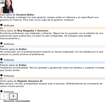
Sara opina de
Gestoria Muñoz
:
No he llegado a trabajar con esta gestoría, porque están en Valencia y yo especifiqué una
gestoría en Paterna. Pero esto no es culpa de la gestoría, entiendo.
Verificada
AL
Alona opina de
Mcg Abogados Y Asesores
:
Excelente profesional, muy implicado y eficiente. Miguel me ha ayudado con la solicitud de una
subvención para autónomos y el trato ha sido inmejorable. Ha revisado cada detalle
minuciosamente y...
Verificada
PM
Paloma opina de
Esther
:
He contactado con el profesional pero todavía no hemos empezado con los trámites por lo que
todavía no puedo puntuar al profesional.
Verificada
PA
Patricia opina de
Esther
:
Totalmente recomendable. Nos ha ayudado y gestionado todos los trámites y cualquier consulta
que hemos tenido
Verificada
VÍ
Víctor opina de
Ragnalis Asesores Sl
:
Muy atentos, me han acompañado durante todo el proceso. Definitivamente los contrataría de
nuevo si fuera preciso
Verificada
Servicios relacionados