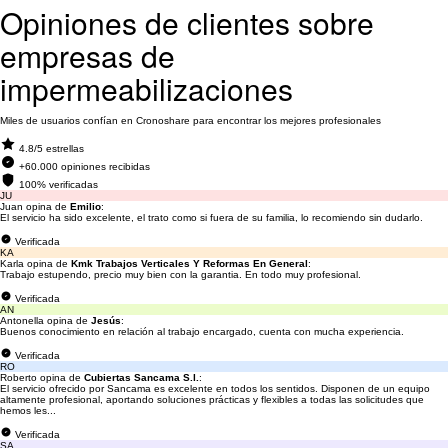
Opiniones de clientes sobre
empresas de
impermeabilizaciones
Miles de usuarios confían en Cronoshare para encontrar los mejores profesionales
4.8/5 estrellas
+60.000 opiniones recibidas
100% verificadas
JU
Juan opina de
Emilio
:
El servicio ha sido excelente, el trato como si fuera de su familia, lo recomiendo sin dudarlo.
Verificada
KA
Karla opina de
Kmk Trabajos Verticales Y Reformas En General
:
Trabajo estupendo, precio muy bien con la garantia. En todo muy profesional.
Verificada
AN
Antonella opina de
Jesús
:
Buenos conocimiento en relación al trabajo encargado, cuenta con mucha experiencia.
Verificada
RO
Roberto opina de
Cubiertas Sancama S.l.
:
El servicio ofrecido por Sancama es excelente en todos los sentidos. Disponen de un equipo
altamente profesional, aportando soluciones prácticas y flexibles a todas las solicitudes que
hemos les...
Verificada
SA