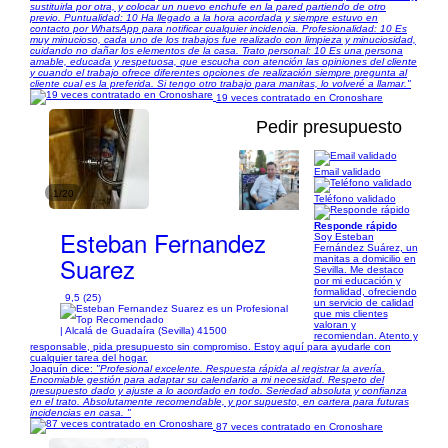
sustituirla por otra, y colocar un nuevo enchufe en la pared partiendo de otro
previo. Puntualidad: 10 Ha llegado a la hora acordada y siempre estuvo en
contacto por WhatsApp para notificar cualquier incidencia. Profesionalidad: 10 Es
muy minucioso, cada uno de los trabajos fue realizado con limpieza y minuciosidad,
cuidando no dañar los elementos de la casa. Trato personal: 10 Es una persona
amable, educada y respetuosa, que escucha con atención las opiniones del cliente
y cuando el trabajo ofrece diferentes opciones de realización siempre pregunta al
cliente cual es la preferida. Si tengo otro trabajo para manitas, lo volveré a llamar."
19 veces contratado en Cronoshare
Pedir presupuesto
Email validado
1/20
Teléfono validado
Responde rápido
Esteban Fernandez
Soy Esteban
Fernández Suárez, un
Suarez
manitas a domicilio en
Sevilla. Me destaco
por mi educación y
formalidad, ofreciendo
9,5 (25)
un servicio de calidad
que mis clientes
valoran y
| Alcalá de Guadaíra (Sevilla) 41500
recomiendan. Atento y
responsable, pida presupuesto sin compromiso. Estoy aquí para ayudarle con
cualquier tarea del hogar.
Joaquín dice:
"Profesional excelente. Respuesta rápida al registrar la avería.
Encomiable gestión para adaptar su calendario a mi necesidad. Respeto del
presupuesto dado y ajuste a lo acordado en todo. Seriedad absoluta y confianza
en el trato. Absolutamente recomendable, y por supuesto, en cartera para futuras
incidencias en casa. "
87 veces contratado en Cronoshare