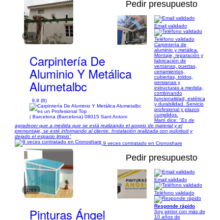
Pedir presupuesto
Email validado
1/4
Teléfono validado
Carpintería de
aluminio y metálica.
Carpintería De
Montaje, reparación y
fabricación de
ventanas, puertas,
Aluminio Y Metálica
cerramientos,
cubiertas, toldos,
Alumetalbc
persianas y
estructuras a medida,
combinando
funcionalidad, estética
9,8 (8)
y durabilidad. Servicio
profesional y plazos
cumplidos.
| Barcelona (Barcelona) 08015 Sant Antoni
Martí dice:
"Es de
agradecer que a medida que se está realizando el acopio de material y el
premontaje, se esté informando al cliente. Instalación realizada con pulcritud y
dejado el espacio limpio"
9 veces contratado en Cronoshare
Pedir presupuesto
Email validado
1/43
Teléfono validado
Responde rápido
Pinturas Ángel
Soy pintor con más de
10 años de