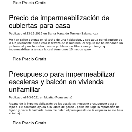
Pide Precio Gratis
Precio de impermeabilización de
cubiertas para casa
Publicado el 23-12-2019 en Santa Marta de Tormes (Salamanca)
Me han salido goteras en el techo de una habitacion, y cae agua por el agujero de
la luz justamente arriba esta la terraza de la buardilla, el seguro me ha mandado un
profesional y me ha dicho q es un problema de filtraciones y q tengo q
impermeabilizar la terraza la cual tiene unos 10 metros aprox
Pide Precio Gratis
Presupuesto para impermeabilizar
escaleras y balcón en vivienda
unifamiliar
Publicado el 4-3-2021 en Moaña (Pontevedra)
A parte de la impermeabilización de las escaleras, necesito presupuesto para el
tejado. He solicitado ayuda a la xunta de galicia , porke me urge la reparación del
tejado y pintar la fachada. Pero me piden el presupuesto de la empresa ke me hará
el trabajo.
Pide Precio Gratis