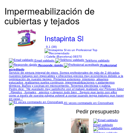
Impermeabilización de
cubiertas y tejados
Instapinta Sl
9,1 (38)
| Calella (Barcelona) 08370
Email validado
Teléfono validado
Responde rápido
Profesional
acreditado
Servicio de pintura integral de pisos. Somos profesionales de más de 2 décadas,
nuestros trabajos son impecables y ofrecemos precios muy económicos debido a la
optimización de nuestro tiempo. Pintamos exteriores, interiores, alisamos
estucados, realizamos suelos continuos, impermeabilizaciones y aislamientos
térmicos. Baños y cocinas en microcemento. Tenemos electricista y paleta.
Pedro dice:
"He quedado muy satisfecho con el trabajo realizado por Pinturas Sáez
. Rápidos , formales , atentos y dejaron todo bien . Seguro que tanto con ellos
como a través de vuestra página volveré a contar cuando tenga trabajos que hacer
en casa ."
81 veces contratado en Cronoshare
Pedir presupuesto
Email validado
1/17
Teléfono validado