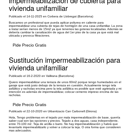
impermeabilización de cubierta para
vivienda unifamiliar
Publicado el 14-11-2025 en Corbera de Llobregat (Barcelona)
Buscamos un profesional que pueda aplicar poliurea en caliente para
impermeabilizar una cubierta de tejas de hormigón de una casa unifamiliar. La zona
a tratar serían menos de 15m2 ya que tenemos las goteras localizadas. Además se
debería cambiar la canalización de agua del 1er piso de la casa ya que está mal
ubicada y provoca filtraciones.
Pide Precio Gratis
Sustitución impermeabilización para
vivienda unifamiliar
Publicado el 16-2-2020 en Vallirana (Barcelona)
Quiero impermeabilizar una terraza de unos 60m2 porque tengo humedades en el
garaje que está justo debajo de la terraza en cuestión. Actualmente tengo tela
asfáltico y racholas encima pero la tela asfáltica es posible que esté agrietada y mi
intención es además de impermeabilizar, colocar cemento impreso encima de las
racholas.
Pide Precio Gratis
Publicado el 22-10-2020 en Urbanitzacio Can Carbonell (Girona)
Hola, Tengo problemas en el tejado por mala impermeabilización de base, querría
saber cual son las opciones y precios. Tejado a dos aguas, casa independiente,
entre 70-100 m2. Teja de arcilla o barro. No hay impermeabilización y habrá que
levantarlo impermeabilizarlo y volver a colocar la teja. O otra forma que consideren
mas adecuados.