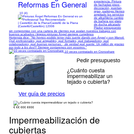
Reformas En General
experiencia. Pintura
de fachadas pisos ,
decoración, puertas,
rejas, parkings Hemos
10 (4)
ampliado los servicios
de albañilería cambio
de bañera por plato
| Castellón de la Plana/Castelló de la Plana
de ducha alicatado
(Castelló/Castellón) 12006
Pladur presupuesto
sin compromiso con una cartera de clientes que avalan nuestros trabajos con
buenos acabados i limpios.pinturas Ángel siempre cumplimos
Hortensia dice:
"No hemos podido tener más suerte dando con Ángel y con Manoli.
Qué profesionales, que amigables, qué formales, qué trabajadores, qué
colaboradores, qué buenas personas.., de verdad qué suerte. Un millón de gracias
por todo a los dos!!! Siempre contaremos con vosotros."
10 veces contratado en Cronoshare
Pedir presupuesto
¿Cuánto cuesta
impermeabilizar un
tejado o cubierta?
1/12
Ver guía de precios
€
€€
€€€
€€€€
Impermeabilización de
cubiertas