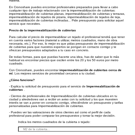
materia.
En Cronoshare puedes encontrar profesionales preparados para llevar a cabo
cualquier tipo de trabajo relacionado con la impermeabilización de cubiertas:
impermeabilización de cubiertas planas, impermeabilización de cubiertas y terrazas,
impermeabilización de tejados de pizarra, impermeabilización de tejados de teja,
impermeabilización de cubiertas inclinadas... Pide presupuesto para solicitar aquel
servicio que necesites.
Precio de la impermeabilización de cubiertas
Para calcular el precio de impermeabilizar un tejado el profesional tendrá que tener
en cuenta varios factores (material a utilizar, metros cuadrados, mano de obra
necesaria, etc.). Por eso, lo mejor es que pidas presupuesto de impermeabilización
de cubiertas para que nuestros expertos se pongan en contacto contigo y te
ofrezcan presupuestos adaptados a tu caso en concreto.
De todas formas, para que puedas hacerte una idea, has de saber que lo más
habitual es encontrar precios que oscilen entre los 20 y los 50 euros por metro
cuadrado.
Con Cronoshare, puedes encontrar
impermeabilización de cubiertas cerca de
mí
. Los mejores servicios de proximidad cercanos a tu ciudad.
¿Cómo funciona?
- Explica tu solicitud de presupuesto para el servicio de
Impermeabilización de
cubiertas
.
- Cientos de profesionales de Impermeabilización de cubiertas ubicados en tu
ciudad y alrededores van a recibir un aviso con tu solicitud y los que muestren
interés se van a poner en contacto contigo, ofreciéndote un presupuesto y tarifas
personalizadas para Impermeabilización de cubiertas.
- Puedes ver las valoraciones de otros clientes así como el perfil de cada
profesional para poder comparar los presupuestos y tomar la mejor decisión.
Indica los metros cuadrados de la cubierta o tejado: