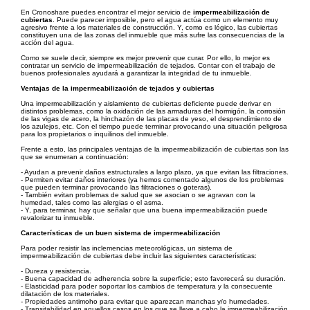
En Cronoshare puedes encontrar el mejor servicio de
impermeabilización de
cubiertas
. Puede parecer imposible, pero el agua actúa como un elemento muy
agresivo frente a los materiales de construcción. Y, como es lógico, las cubiertas
constituyen una de las zonas del inmueble que más sufre las consecuencias de la
acción del agua.
Como se suele decir, siempre es mejor prevenir que curar. Por ello, lo mejor es
contratar un servicio de impermeabilización de tejados. Contar con el trabajo de
buenos profesionales ayudará a garantizar la integridad de tu inmueble.
Ventajas de la impermeabilización de tejados y cubiertas
Una impermeabilización y aislamiento de cubiertas deficiente puede derivar en
distintos problemas, como la oxidación de las armaduras del hormigón, la corrosión
de las vigas de acero, la hinchazón de las placas de yeso, el desprendimiento de
los azulejos, etc. Con el tiempo puede terminar provocando una situación peligrosa
para los propietarios o inquilinos del inmueble.
Frente a esto, las principales ventajas de la impermeabilización de cubiertas son las
que se enumeran a continuación:
- Ayudan a prevenir daños estructurales a largo plazo, ya que evitan las filtraciones.
- Permiten evitar daños interiores (ya hemos comentado algunos de los problemas
que pueden terminar provocando las filtraciones o goteras).
- También evitan problemas de salud que se asocian o se agravan con la
humedad, tales como las alergias o el asma.
- Y, para terminar, hay que señalar que una buena impermeabilización puede
revalorizar tu inmueble.
Características de un buen sistema de impermeabilización
Para poder resistir las inclemencias meteorológicas, un sistema de
impermeabilización de cubiertas debe incluir las siguientes características:
- Dureza y resistencia.
- Buena capacidad de adherencia sobre la superficie; esto favorecerá su duración.
- Elasticidad para poder soportar los cambios de temperatura y la consecuente
dilatación de los materiales.
- Propiedades antimoho para evitar que aparezcan manchas y/o humedades.
- Transitabilidad en aquellos casos en los que se lleve a cabo la impermeabilización