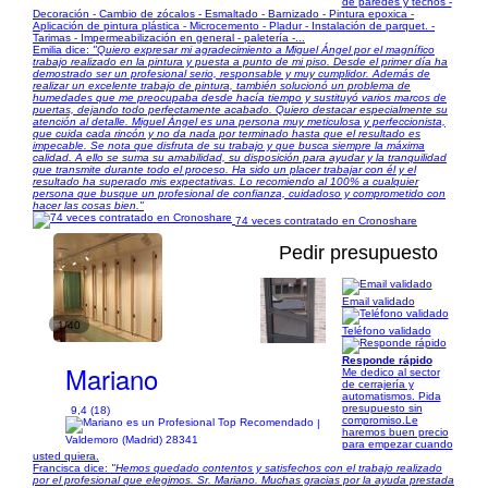
de paredes y techos -
Decoración - Cambio de zócalos - Esmaltado - Barnizado - Pintura epoxica -︎︎
Aplicación de pintura plástica - Microcemento - Pladur - Instalación de parquet. -
Tarimas - Impermeabilización en general - paletería -...
Emilia dice:
"Quiero expresar mi agradecimiento a Miguel Ángel por el magnífico
trabajo realizado en la pintura y puesta a punto de mi piso. Desde el primer día ha
demostrado ser un profesional serio, responsable y muy cumplidor. Además de
realizar un excelente trabajo de pintura, también solucionó un problema de
humedades que me preocupaba desde hacía tiempo y sustituyó varios marcos de
puertas, dejando todo perfectamente acabado. Quiero destacar especialmente su
atención al detalle. Miguel Ángel es una persona muy meticulosa y perfeccionista,
que cuida cada rincón y no da nada por terminado hasta que el resultado es
impecable. Se nota que disfruta de su trabajo y que busca siempre la máxima
calidad. A ello se suma su amabilidad, su disposición para ayudar y la tranquilidad
que transmite durante todo el proceso. Ha sido un placer trabajar con él y el
resultado ha superado mis expectativas. Lo recomiendo al 100% a cualquier
persona que busque un profesional de confianza, cuidadoso y comprometido con
hacer las cosas bien."
74 veces contratado en Cronoshare
Pedir presupuesto
Email validado
1/40
Teléfono validado
Responde rápido
Mariano
Me dedico al sector
de cerrajería y
automatismos. Pida
presupuesto sin
9,4 (18)
compromiso.Le
|
haremos buen precio
Valdemoro (Madrid) 28341
para empezar cuando
usted quiera.
Francisca dice:
"Hemos quedado contentos y satisfechos con el trabajo realizado
por el profesional que elegimos. Sr. Mariano. Muchas gracias por la ayuda prestada