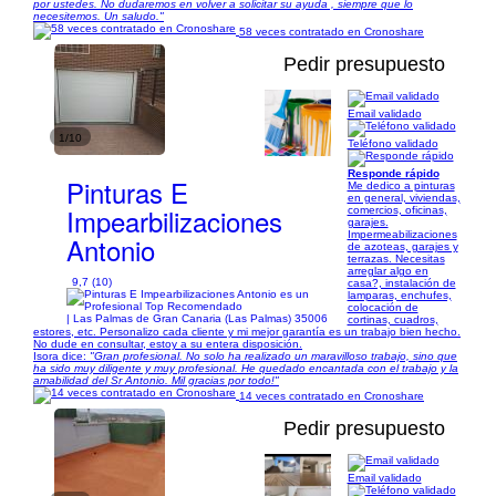
por ustedes. No dudaremos en volver a solicitar su ayuda , siempre que lo
necesitemos. Un saludo."
58 veces contratado en Cronoshare
Pedir presupuesto
Email validado
1/10
Teléfono validado
Responde rápido
Pinturas E
Me dedico a pinturas
en general, viviendas,
Impearbilizaciones
comercios, oficinas,
garajes.
Impermeabilizaciones
Antonio
de azoteas, garajes y
terrazas. Necesitas
arreglar algo en
9,7 (10)
casa?, instalación de
lamparas, enchufes,
colocación de
| Las Palmas de Gran Canaria (Las Palmas) 35006
cortinas, cuadros,
estores, etc. Personalizo cada cliente y mi mejor garantía es un trabajo bien hecho.
No dude en consultar, estoy a su entera disposición.
Isora dice:
"Gran profesional. No solo ha realizado un maravilloso trabajo, sino que
ha sido muy diligente y muy profesional. He quedado encantada con el trabajo y la
amabilidad del Sr Antonio. Mil gracias por todo!"
14 veces contratado en Cronoshare
Pedir presupuesto
Email validado