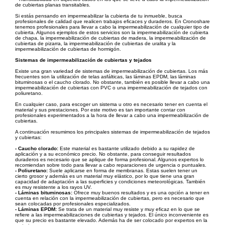
de cubiertas planas transitables.
Si estás pensando en impermeabilizar la cubierta de tu inmueble, busca
profesionales de calidad que realicen trabajos eficaces y duraderos. En Cronoshare
tenemos profesionales para llevar a cabo la impermeabilización de cualquier tipo de
cubierta. Algunos ejemplos de estos servicios son la impermeabilización de cubierta
de chapa, la impermeabilización de cubiertas de madera, la impermeabilización de
cubiertas de pizarra, la impermeabilización de cubiertas de uralita y la
impermeabilización de cubiertas de hormigón.
Sistemas de impermeabilización de cubiertas y tejados
Existe una gran variedad de sistemas de impermeabilización de cubiertas. Los más
frecuentes son la utilización de telas asfálticas, las láminas EPDM, las láminas
bituminosas o el caucho clorado. No obstante, también es posible llevar a cabo una
impermeabilización de cubiertas con PVC o una impermeabilización de tejados con
poliuretano.
En cualquier caso, para escoger un sistema u otro es necesario tener en cuenta el
material y sus prestaciones. Por este motivo es tan importante contar con
profesionales experimentados a la hora de llevar a cabo una impermeabilización de
cubiertas.
A continuación resumimos los principales sistemas de impermeabilización de tejados
y cubiertas:
- Caucho clorado:
Este material es bastante utilizado debido a su rapidez de
aplicación y a su económico precio. No obstante, para conseguir resultados
duraderos es necesario que se aplique de forma profesional. Algunos expertos lo
recomiendan sobre todo para llevar a cabo reparaciones de urgencia o puntuales.
- Poliuretano:
Suele aplicarse en forma de membranas. Estas suelen tener un
cierto grosor y además es un material muy elástico, por lo que tiene una gran
capacidad de adaptación a las superficies y condiciones meteorológicas. También
es muy resistente a los rayos UV.
- Láminas bituminosas:
Ofrece muy buenos resultados y es una opción a tener en
cuenta en relación con la impermeabilización de cubiertas, pero es necesario que
sean colocadas por profesionales especializados.
- Láminas EPDM:
Se trata de un material muy resiste y muy eficaz en lo que se
refiere a las impermeabilizaciones de cubiertas y tejados. El único inconveniente es
que su precio es bastante elevado. Además ha de ser colocado por expertos en la