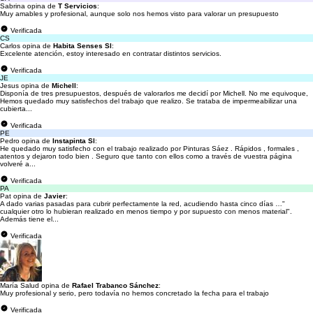
Sabrina opina de
T Servicios
:
Muy amables y profesional, aunque solo nos hemos visto para valorar un presupuesto
Verificada
CS
Carlos opina de
Habita Senses Sl
:
Excelente atención, estoy interesado en contratar distintos servicios.
Verificada
JE
Jesus opina de
Michell
:
Disponía de tres presupuestos, después de valorarlos me decidí por Michell. No me equivoque,
Hemos quedado muy satisfechos del trabajo que realizo. Se trataba de impermeabilizar una
cubierta...
Verificada
PE
Pedro opina de
Instapinta Sl
:
He quedado muy satisfecho con el trabajo realizado por Pinturas Sáez . Rápidos , formales ,
atentos y dejaron todo bien . Seguro que tanto con ellos como a través de vuestra página
volveré a...
Verificada
PA
Pat opina de
Javier
:
A dado varias pasadas para cubrir perfectamente la red, acudiendo hasta cinco días …"
cualquier otro lo hubieran realizado en menos tiempo y por supuesto con menos material".
Además tiene el...
Verificada
María Salud opina de
Rafael Trabanco Sánchez
:
Muy profesional y serio, pero todavía no hemos concretado la fecha para el trabajo
Verificada