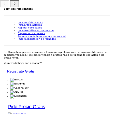
Servicios relacionados
Impermeabilizaciones
Instalar tela asfáltica
Reparar humedades
Impermeabilización de terrazas
Reparación de goteras
Tratamiento de humedad por capilaridad
Impermeabilización de fachadas
En Cronoshare puedes encontrar a los mejores profesionales de Impermeabilización de
cubiertas y tejados. Pide precio y hasta 4 profesionales de tu zona te contactan a las
pocas horas.
¿Quieres trabajar con nosotros?
Regístrate Gratis
Pide Precio Gratis