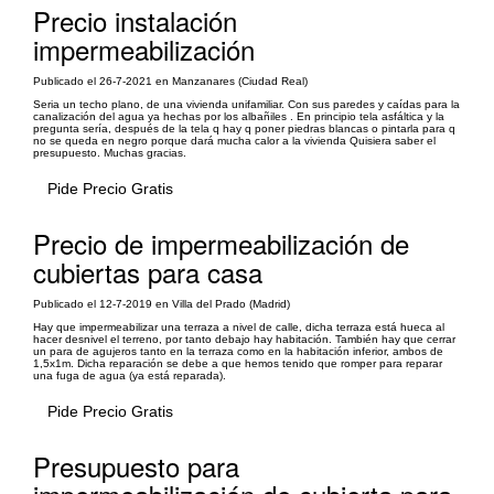
Precio instalación
impermeabilización
Publicado el 26-7-2021 en Manzanares (Ciudad Real)
Seria un techo plano, de una vivienda unifamiliar. Con sus paredes y caídas para la
canalización del agua ya hechas por los albañiles . En principio tela asfáltica y la
pregunta sería, después de la tela q hay q poner piedras blancas o pintarla para q
no se queda en negro porque dará mucha calor a la vivienda Quisiera saber el
presupuesto. Muchas gracias.
Pide Precio Gratis
Precio de impermeabilización de
cubiertas para casa
Publicado el 12-7-2019 en Villa del Prado (Madrid)
Hay que impermeabilizar una terraza a nivel de calle, dicha terraza está hueca al
hacer desnivel el terreno, por tanto debajo hay habitación. También hay que cerrar
un para de agujeros tanto en la terraza como en la habitación inferior, ambos de
1,5x1m. Dicha reparación se debe a que hemos tenido que romper para reparar
una fuga de agua (ya está reparada).
Pide Precio Gratis
Presupuesto para