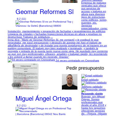
Empresa de trabajos
verticales que ofrece
Geomar Reformes Sl
sus servicios de
acceso y trabajos en
altura para diversos
tipos de estructuras,
9,2 (11)
como edificios, torres,
|
puentes, etc.
Servicios
Vilanova i la Geltrú (Barcelona) 08800
especializados, como:
Instalación, mantenimiento y reparación de fachadas y revestimientos de edificios
Limpieza de cristales y fachadas Inspecciones técnicas en altura y pruebas no
destructivas Trabajos de soldadura,...
Inma dice:
"Mario de Geomar Reformas SL me contactó y le expliqué lo que
necesitaba, me pasó presupuesto y después de aceptar me hizo el trabajo de
albañilería de desinstalar y de instalar una puerta cortafuegos de mi trastero en un
parking comunitario. El trabajo muy bien realizado y terminado, y también la
recogida y retirada de la puerta tanto nueva como vieja. He quedado muy contenta
ya que son muy profesionales, eficaces, amables y trabajan rápido, les recomiendo
y les volveré a llamar cuando les necesite. Gracias"
54 veces contratado en Cronoshare
Pedir presupuesto
Email validado
1/19
Teléfono validado
Responde rápido
Miguel Ángel Ortega
Buenas, soy Miguel
Ortega. Somos
profesionales que
desde el año 2018 y
9,2 (21)
hasta hoy seguimos
ofreciendo servicios
de: - Pintura - Alisado
| Barcelona (Barcelona) 08042 Nou Barris