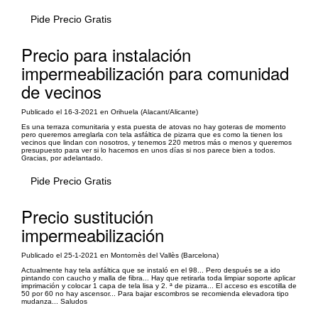
Pide Precio Gratis
Precio para instalación
impermeabilización para comunidad
de vecinos
Publicado el 16-3-2021 en Orihuela (Alacant/Alicante)
Es una terraza comunitaria y esta puesta de atovas no hay goteras de momento
pero queremos arreglarla con tela asfáltica de pizarra que es como la tienen los
vecinos que lindan con nosotros, y tenemos 220 metros más o menos y queremos
presupuesto para ver si lo hacemos en unos días si nos parece bien a todos.
Gracias, por adelantado.
Pide Precio Gratis
Precio sustitución
impermeabilización
Publicado el 25-1-2021 en Montornès del Vallès (Barcelona)
Actualmente hay tela asfáltica que se instaló en el 98... Pero después se a ido
pintando con caucho y malla de fibra... Hay que retirarla toda limpiar soporte aplicar
imprimación y colocar 1 capa de tela lisa y 2. ª de pizarra... El acceso es escotilla de
50 por 60 no hay ascensor... Para bajar escombros se recomienda elevadora tipo
mudanza... Saludos