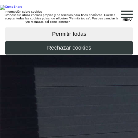
Información sobre cookies
Cronoshare utiliza cookies propias y de terceros para fines analíticos. Puedes
aceptar todas las cookies pulsando el botón “Permitir todas”. Puedes cambiar la
MENU
configuración
, y/o rechazar, así como obtener
más información
.