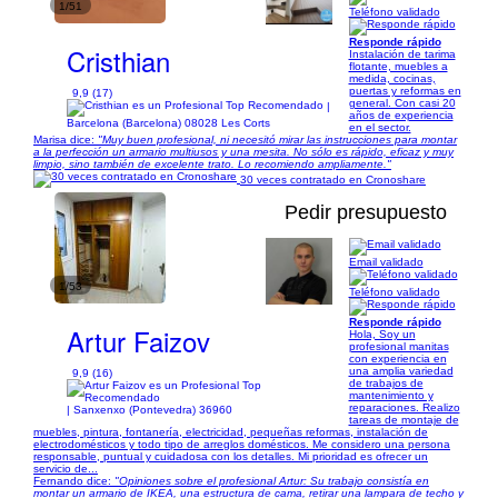
1/51
Teléfono validado
Responde rápido
Cristhian
Instalación de tarima
flotante, muebles a
medida, cocinas,
puertas y reformas en
9,9 (17)
general. Con casi 20
|
años de experiencia
Barcelona (Barcelona) 08028 Les Corts
en el sector.
Marisa dice:
"Muy buen profesional, ni necesitó mirar las instrucciones para montar
a la perfección un armario multiusos y una mesita. No sólo es rápido, eficaz y muy
limpio, sino también de excelente trato. Lo recomiendo ampliamente."
30 veces contratado en Cronoshare
Pedir presupuesto
Email validado
1/53
Teléfono validado
Responde rápido
Artur Faizov
Hola, Soy un
profesional manitas
con experiencia en
una amplia variedad
9,9 (16)
de trabajos de
mantenimiento y
reparaciones. Realizo
| Sanxenxo (Pontevedra) 36960
tareas de montaje de
muebles, pintura, fontanería, electricidad, pequeñas reformas, instalación de
electrodomésticos y todo tipo de arreglos domésticos. Me considero una persona
responsable, puntual y cuidadosa con los detalles. Mi prioridad es ofrecer un
servicio de...
Fernando dice:
"Opiniones sobre el profesional Artur: Su trabajo consistía en
montar un armario de IKEA, una estructura de cama, retirar una lampara de techo y