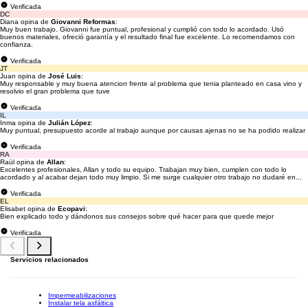
Verificada
DC
Diana opina de
Giovanni Reformas
:
Muy buen trabajo. Giovanni fue puntual, profesional y cumplió con todo lo acordado. Usó
buenos materiales, ofreció garantía y el resultado final fue excelente. Lo recomendamos con
confianza.
Verificada
JT
Juan opina de
José Luis
:
Muy responsable y muy buena atencion frente al problema que tenia planteado en casa vino y
resolvio el gran problema que tuve
Verificada
IL
Inma opina de
Julián López
:
Muy puntual, presupuesto acorde al trabajo aunque por causas ajenas no se ha podido realizar
Verificada
RA
Raül opina de
Allan
:
Excelentes profesionales, Allan y todo su equipo. Trabajan muy bien, cumplen con todo lo
acordado y al acabar dejan todo muy limpio. Si me surge cualquier otro trabajo no dudaré en...
Verificada
EL
Elisabet opina de
Ecopavi
:
Bien explicado todo y dándonos sus consejos sobre qué hacer para que quede mejor
Verificada
Servicios relacionados
Impermeabilizaciones
Instalar tela asfáltica