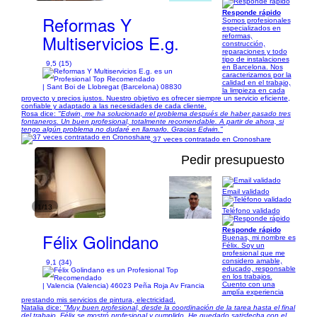
Responde rápido
Reformas Y
Somos profesionales
especializados en
Multiservicios E.g.
reformas,
construcción,
reparaciones y todo
tipo de instalaciones
9,5 (15)
en Barcelona. Nos
caracterizamos por la
calidad en el trabajo,
| Sant Boi de Llobregat (Barcelona) 08830
la limpieza en cada
proyecto y precios justos. Nuestro objetivo es ofrecer siempre un servicio eficiente,
confiable y adaptado a las necesidades de cada cliente.
Rosa dice:
"Edwin, me ha solucionado el problema después de haber pasado tres
fontaneros. Un buen profesional, totalmente recomendable. A partir de ahora, si
tengo algún problema no dudaré en llamarlo. Gracias Edwin."
37 veces contratado en Cronoshare
Pedir presupuesto
Email validado
1/13
Teléfono validado
Responde rápido
Félix Golindano
Buenas, mi nombre es
Félix. Soy un
profesional que me
considero amable,
9,1 (34)
educado, responsable
en los trabajos.
Cuento con una
| Valencia (Valencia) 46023 Peña Roja Av Francia
amplía experiencia
prestando mis servicios de pintura, electricidad.
Natalia dice:
"Muy buen profesional, desde la coordinación de la tarea hasta el final
del trabajo, Félix se mostró profesional y cumplido. He quedado satisfecha con el