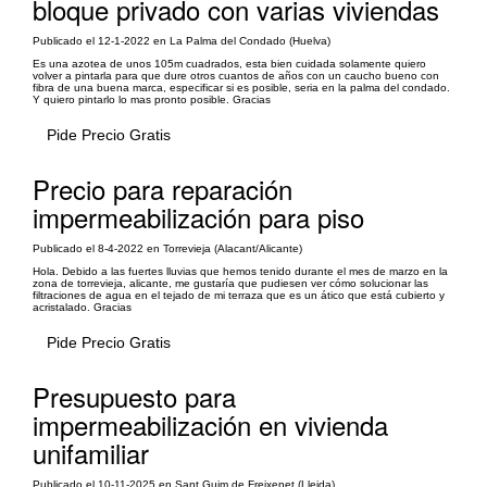
bloque privado con varias viviendas
Publicado el 12-1-2022 en La Palma del Condado (Huelva)
Es una azotea de unos 105m cuadrados, esta bien cuidada solamente quiero
volver a pintarla para que dure otros cuantos de años con un caucho bueno con
fibra de una buena marca, especificar si es posible, seria en la palma del condado.
Y quiero pintarlo lo mas pronto posible. Gracias
Pide Precio Gratis
Precio para reparación
impermeabilización para piso
Publicado el 8-4-2022 en Torrevieja (Alacant/Alicante)
Hola. Debido a las fuertes lluvias que hemos tenido durante el mes de marzo en la
zona de torrevieja, alicante, me gustaría que pudiesen ver cómo solucionar las
filtraciones de agua en el tejado de mi terraza que es un ático que está cubierto y
acristalado. Gracias
Pide Precio Gratis
Presupuesto para
impermeabilización en vivienda
unifamiliar
Publicado el 10-11-2025 en Sant Guim de Freixenet (Lleida)