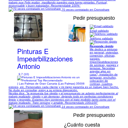
trabajo que Felix realizo, masillando paredes para luego pintarlas. Puntual,
responsable y buen trabajador. Recomendable 100%"
70 veces contratado en Cronoshare
Pedir presupuesto
Email validado
1/79
Teléfono validado
Responde rápido
Pinturas E
Me dedico a pinturas
en general, viviendas,
Impearbilizaciones
comercios, oficinas,
garajes.
Impermeabilizaciones
Antonio
de azoteas, garajes y
terrazas. Necesitas
arreglar algo en
9,7 (10)
casa?, instalación de
lamparas, enchufes,
colocación de
| Las Palmas de Gran Canaria (Las Palmas) 35006
cortinas, cuadros,
estores, etc. Personalizo cada cliente y mi mejor garantía es un trabajo bien hecho.
No dude en consultar, estoy a su entera disposición.
Nicolás dice:
"la respuesta fue rápida y el presupuesto se adapto perfectamente al
trabajo realizado, rápido y sin demoras, dejando todo en perfectas condiciones
limpio y recogido. Estamos muy contentos con el trato recibido tanto como con el
trabajo realizado. Trato cercano y amable. Recomendado 100x100"
14 veces contratado en Cronoshare
Pedir presupuesto
¿Cuánto cuesta