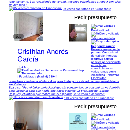
todo momento. Los recomiendo de verdad, nosotros volveríamos a repetir con ellos
sin pensarlo !"
85 veces contratado en Cronoshare
Pedir presupuesto
Email validado
1/30
Teléfono validado
Responde rápido
Cristhian Andrés
Persona responsable
puntual Con calidad
García
de trabajo, honesto
recursivo actitud
positiva perfeccionista
en mi labor;
9,4 (79)
conocimiento en
varias ramas como -
Albaliñeria - reformas -
| Fuenlabrada (Madrid) 28944
Electrisidad
domiciliaria -Jardineria -Pintura -Limpieza Trabajo de calidad con responsabilidad a
sus Ordenes
Eva dice:
"Fue el único profesional que sin compromiso, se personó en mi domicilio
para valorar la obra que había que hacer y darme un presupuesto. Exacto
Después, el trabajo que realizó fue el esperado, le volvería a contratar."
110 veces contratado en Cronoshare
Pedir presupuesto
Email validado
1/76
Teléfono validado