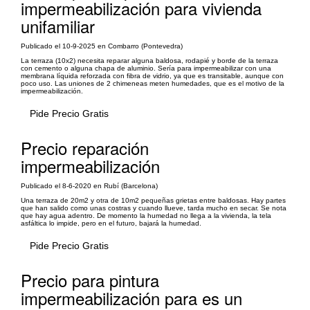
impermeabilización para vivienda
unifamiliar
Publicado el 10-9-2025 en Combarro (Pontevedra)
La terraza (10x2) necesita reparar alguna baldosa, rodapié y borde de la terraza
con cemento o alguna chapa de aluminio. Sería para impermeabilizar con una
membrana líquida reforzada con fibra de vidrio, ya que es transitable, aunque con
poco uso. Las uniones de 2 chimeneas meten humedades, que es el motivo de la
impermeabilización.
Pide Precio Gratis
Precio reparación
impermeabilización
Publicado el 8-6-2020 en Rubí (Barcelona)
Una terraza de 20m2 y otra de 10m2 pequeñas grietas entre baldosas. Hay partes
que han salido como unas costras y cuando llueve, tarda mucho en secar. Se nota
que hay agua adentro. De momento la humedad no llega a la vivienda, la tela
asfáltica lo impide, pero en el futuro, bajará la humedad.
Pide Precio Gratis
Precio para pintura
impermeabilización para es un