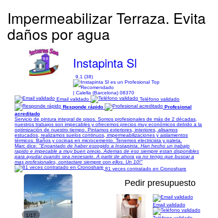
Impermeabilizar Terraza. Evita
daños por agua
Instapinta Sl
9,1 (38)
| Calella (Barcelona) 08370
Email validado
Teléfono validado
Responde rápido
Profesional
acreditado
Servicio de pintura integral de pisos. Somos profesionales de más de 2 décadas,
nuestros trabajos son impecables y ofrecemos precios muy económicos debido a la
optimización de nuestro tiempo. Pintamos exteriores, interiores, alisamos
estucados, realizamos suelos continuos, impermeabilizaciones y aislamientos
térmicos. Baños y cocinas en microcemento. Tenemos electricista y paleta.
Marc dice:
"Encantado de haber escogido a Instapinta. Han hecho un trabajo
rapido e impecable a muy buen precio. Ademas de eso siempre estan disponibles
para ayudar cuando sea necesario. A partir de ahora ya no tengo que buscar a
mas profesionales, contactare siempre con ellos. Un 10!"
81 veces contratado en Cronoshare
Pedir presupuesto
Email validado
1/17
Teléfono validado