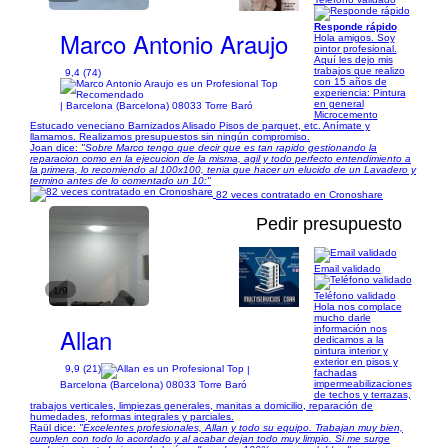
Responde rápido
Marco Antonio Araujo
Hola amigos. Soy
pintor profesional.
Aquí les dejo mis
trabajos que realizo
9,4 (74)
con 15 años de
experiencia: Pintura
en general
| Barcelona (Barcelona) 08033 Torre Baró
Microcemento
Estucado veneciano Barnizados Alisado Pisos de parquet, etc. Anímate y
llamamos. Realizamos presupuestos sin ningún compromiso.
Joan dice:
"Sobre Marco tengo que decir que es tan rapido gestionando la
reparacion como en la ejecucion de la misma, agil y todo perfecto entendimiento a
la primera, lo recomiendo al 100x100, tenia que hacer un elucido de un Lavadero y
termino antes de lo comentado un 10:"
82 veces contratado en Cronoshare
Pedir presupuesto
Email validado
1/9
Teléfono validado
Hola nos complace
mucho darle
Allan
información nos
dedicamos a la
pintura interior y
exterior en pisos y
9,9 (21)
|
fachadas
impermeabilizaciones
Barcelona (Barcelona) 08033 Torre Baró
de techos y terrazas,
trabajos verticales, limpiezas generales, manitas a domicilio, reparación de
humedades, reformas integrales y parciales.
Raül dice:
"Excelentes profesionales, Allan y todo su equipo. Trabajan muy bien,
cumplen con todo lo acordado y al acabar dejan todo muy limpio. Si me surge