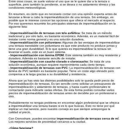
Entre otras cosas, se suele valorar el uso que se le quiere dar a la terraza o
superficie, pero también la pendiente, si se desea o no aislamiento térmico y las
condiciones meteorológicas.
En resumen, es cierto que es necesario contar con una opinión experta antes de
lanzarse a llevar a cabo la impermeabilización de una terraza. Sin embargo, es
posible que te interese conocer las opciones que ofrece el mercado al respecto.
Por eso queremos resumirte los principales sistemas de impermeabilización en la
siguiente lista:
- Impermeabilización de terrazas con tela asfáltica:
Se trata de un método
tradicional y, por otro lado, es bastante económico. Además, es un material fácil de
instalar como norma general y es una solución duradera.
- Impermeabilización con poliuretano:
Algunas de las ventajas de impermeabilizar
una terraza transitable con poliuretano es que este producto no produce juntas y
tiene una gran durabilidad. Si lo que quieres es impermeabilizar la terraza sin
levantar el suelo, este es un buen sistema.
- Impermeabilización con lámina EPDM:
Este sistema también es muy resistente y
duradero. Además es bastante sencillo de instalar.
- Impermeabilización con caucho clorado o clorocaucho:
Se trata de una
solución económica, aunque requiere mantenimiento cada cierto tiempo.
- Impermeabilización de terrazas con PVC:
La impermeabilización de terrazas con
lámina de PVC también es bastante popular. Tiene un coste algo elevado pero
compensa a la larga gracias a su durabilidad y resistencia.
Ahora que ya has visto las distintas posibilidades solo te queda pedir precio de
impermeabilización de terrazas. Es tan sencillo como solicitar un presupuesto de
impermeabilización y aislamiento de terrazas, y hasta cuatro profesionales te
contactarán para indicarte varias ofertas. De esta forma podrás consultar varios
precios de impermeabilización de terrazas antes de decidirte por un profesional u
otro.
Probablemente no tengas problema en encontrar algún profesional que se ofrezca
a impermeabilizar una terraza barato si es lo que buscas. Esto no tiene por qué
implicar un mal servicio, pero nuestro consejo es que siempre antepongas la
calidad al precio.
Con Cronoshare, puedes encontrar
impermeabilización de terrazas cerca de mí
.
Los mejores servicios de proximidad cercanos a tu ciudad.
¿Cómo funciona?