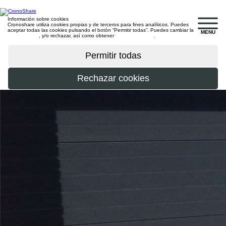
Información sobre cookies
Cronoshare utiliza cookies propias y de terceros para fines analíticos. Puedes
aceptar todas las cookies pulsando el botón “Permitir todas”. Puedes cambiar la
MENU
configuración
, y/o rechazar, así como obtener
más información
.