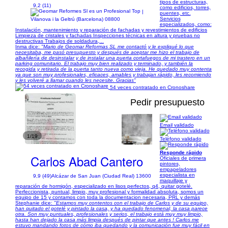
tipos de estructuras,
9,2 (11)
como edificios, torres,
|
puentes, etc.
Servicios
Vilanova i la Geltrú (Barcelona) 08800
especializados, como:
Instalación, mantenimiento y reparación de fachadas y revestimientos de edificios
Limpieza de cristales y fachadas Inspecciones técnicas en altura y pruebas no
destructivas Trabajos de soldadura,...
Inma dice:
"Mario de Geomar Reformas SL me contactó y le expliqué lo que
necesitaba, me pasó presupuesto y después de aceptar me hizo el trabajo de
albañilería de desinstalar y de instalar una puerta cortafuegos de mi trastero en un
parking comunitario. El trabajo muy bien realizado y terminado, y también la
recogida y retirada de la puerta tanto nueva como vieja. He quedado muy contenta
ya que son muy profesionales, eficaces, amables y trabajan rápido, les recomiendo
y les volveré a llamar cuando les necesite. Gracias"
54 veces contratado en Cronoshare
Pedir presupuesto
Email validado
1/19
Teléfono validado
Responde rápido
Carlos Abad Cantero
Oficiales de primera
pintores,
empapeladores
especialista en
9,9 (49)
Alcázar de San Juan (Ciudad Real) 13600
maquillaje y
reparación de hormigón, especializado en lisos perfectos, q4, quitar gotelé.
Perfeccionista, puntual, limpio, muy profesional y formalidad absoluta, somos un
equipo de 15 y contamos con toda la documentacion necesaria, PRL y demás
Stephanie dice:
"Estamos muy contentos con el trabajo de Carlos y de su equipo,
han quitado el gotelé y pintado la casa, y ha quedado fenomenal, la casa parece
otra. Son muy puntuales, profesionales y serios, el trabajo está muy muy limpio,
hasta han dejado la casa más limpia después de pintar que antes ! Carlos me
estuvo mandando fotos de cómo iba quedando y la comunicación fue muy fácil en