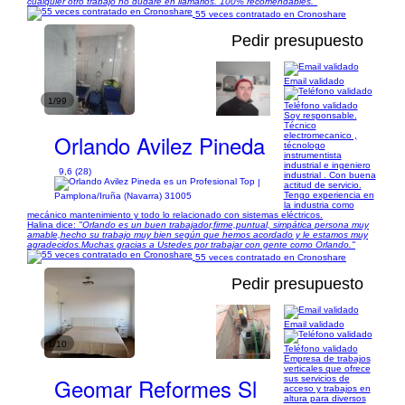
cualquier otro trabajo no dudaré en llamarlos. 100% recomendables."
55 veces contratado en Cronoshare
Pedir presupuesto
Email validado
1/99
Teléfono validado
Soy responsable.
Técnico
Orlando Avilez Pineda
electromecanico ,
técnologo
instrumentista
industrial e ingeniero
9,6 (28)
industrial . Con buena
|
actitud de servicio.
Tengo experiencia en
Pamplona/Iruña (Navarra) 31005
la industria como
mecánico mantenimiento y todo lo relacionado con sistemas eléctricos.
Halina dice:
"Orlando es un buen trabajador,firme,puntual, simpática persona muy
amable,hecho su trabajo muy bien según que hemos acordado y le estamos muy
agradecidos.Muchas gracias a Ustedes por trabajar con gente como Orlando."
55 veces contratado en Cronoshare
Pedir presupuesto
Email validado
1/10
Teléfono validado
Empresa de trabajos
verticales que ofrece
Geomar Reformes Sl
sus servicios de
acceso y trabajos en
altura para diversos