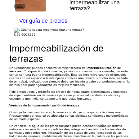
impermeabilizar una
terraza?
1/51
Ver guía de precios
€
€€
€€€
€€€€
Impermeabilización de
terrazas
En Cronoshare puedes encontrar el mejor servicio de
impermeabilización de
terrazas
. Cualquier tipo de inmueble, ya sea un comercio o una vivienda, necesita
contar con una buena impermeabilización. Esto es imperativo cuando el inmueble
cuenta con un espacio a la intemperie como es una terraza. Por otro lado, se trata
de un trabajo delicado que siempre debe ser llevado a cabo por profesionales en la
materia para poder garantizar los mejores resultados.
Pide presupuesto y recibirás los precios de hasta cuatro profesionales y empresas
de impermeabilización de terrazas para que puedas valorar distintas ofertas y
escoger la que mejor se adapte a lo que estás buscando.
Ventajas de la impermeabilización de terrazas.
Como ya hemos mencionado, la terraza constituye un espacio a la intemperie.
Precisamente por esto se ve afectada por las distintas condiciones meteorológicas
de un modo especial.
En concreto, el agua de las precipitaciones puede ocasionar daños de distinta
naturaleza en este tipo de superficies desprotegidas (corrosión de los metales de
las vigas y otros refuerzos, hinchazón de las placas de yeso, despegue de las
baldosas de cerámica, problemas eléctricos, manchas en la pintura de las paredes,