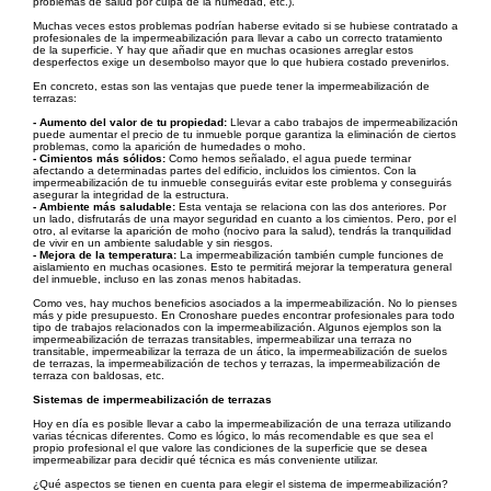
problemas de salud por culpa de la humedad, etc.).
Muchas veces estos problemas podrían haberse evitado si se hubiese contratado a
profesionales de la impermeabilización para llevar a cabo un correcto tratamiento
de la superficie. Y hay que añadir que en muchas ocasiones arreglar estos
desperfectos exige un desembolso mayor que lo que hubiera costado prevenirlos.
En concreto, estas son las ventajas que puede tener la impermeabilización de
terrazas:
- Aumento del valor de tu propiedad:
Llevar a cabo trabajos de impermeabilización
puede aumentar el precio de tu inmueble porque garantiza la eliminación de ciertos
problemas, como la aparición de humedades o moho.
- Cimientos más sólidos:
Como hemos señalado, el agua puede terminar
afectando a determinadas partes del edificio, incluidos los cimientos. Con la
impermeabilización de tu inmueble conseguirás evitar este problema y conseguirás
asegurar la integridad de la estructura.
- Ambiente más saludable:
Esta ventaja se relaciona con las dos anteriores. Por
un lado, disfrutarás de una mayor seguridad en cuanto a los cimientos. Pero, por el
otro, al evitarse la aparición de moho (nocivo para la salud), tendrás la tranquilidad
de vivir en un ambiente saludable y sin riesgos.
- Mejora de la temperatura:
La impermeabilización también cumple funciones de
aislamiento en muchas ocasiones. Esto te permitirá mejorar la temperatura general
del inmueble, incluso en las zonas menos habitadas.
Como ves, hay muchos beneficios asociados a la impermeabilización. No lo pienses
más y pide presupuesto. En Cronoshare puedes encontrar profesionales para todo
tipo de trabajos relacionados con la impermeabilización. Algunos ejemplos son la
impermeabilización de terrazas transitables, impermeabilizar una terraza no
transitable, impermeabilizar la terraza de un ático, la impermeabilización de suelos
de terrazas, la impermeabilización de techos y terrazas, la impermeabilización de
terraza con baldosas, etc.
Sistemas de impermeabilización de terrazas
Hoy en día es posible llevar a cabo la impermeabilización de una terraza utilizando
varias técnicas diferentes. Como es lógico, lo más recomendable es que sea el
propio profesional el que valore las condiciones de la superficie que se desea
impermeabilizar para decidir qué técnica es más conveniente utilizar.
¿Qué aspectos se tienen en cuenta para elegir el sistema de impermeabilización?