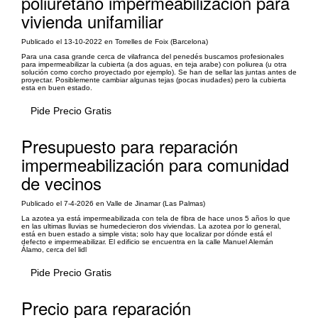
poliuretano impermeabilización para
vivienda unifamiliar
Publicado el 13-10-2022 en Torrelles de Foix (Barcelona)
Para una casa grande cerca de vilafranca del penedés buscamos profesionales
para impermeabilizar la cubierta (a dos aguas, en teja arabe) con poliurea (u otra
solución como corcho proyectado por ejemplo). Se han de sellar las juntas antes de
proyectar. Posiblemente cambiar algunas tejas (pocas inudades) pero la cubierta
esta en buen estado.
Pide Precio Gratis
Presupuesto para reparación
impermeabilización para comunidad
de vecinos
Publicado el 7-4-2026 en Valle de Jinamar (Las Palmas)
La azotea ya está impermeabilizada con tela de fibra de hace unos 5 años lo que
en las ultimas lluvias se humedecieron dos viviendas. La azotea por lo general,
está en buen estado a simple vista; solo hay que localizar por dónde está el
defecto e impermeabilizar. El edificio se encuentra en la calle Manuel Alemán
Álamo, cerca del lidl
Pide Precio Gratis
Precio para reparación