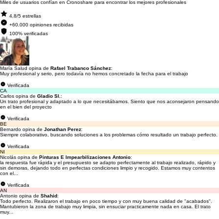
Miles de usuarios confían en Cronoshare para encontrar los mejores profesionales
4.8/5 estrellas
+60.000 opiniones recibidas
100% verificadas
María Salud opina de
Rafael Trabanco Sánchez
:
Muy profesional y serio, pero todavía no hemos concretado la fecha para el trabajo
Verificada
CA
Carlos opina de
Gladio Sl.
:
Un trato profesional y adaptado a lo que necesitábamos. Siento que nos aconsejaron pensando
en el bien del proyecto
Verificada
BE
Bernardo opina de
Jonathan Perez
:
Siempre colaborativo, buscando soluciones a los problemas cómo resultado un trabajo perfecto.
Verificada
NI
Nicolás opina de
Pinturas E Impearbilizaciones Antonio
:
la respuesta fue rápida y el presupuesto se adapto perfectamente al trabajo realizado, rápido y
sin demoras, dejando todo en perfectas condiciones limpio y recogido. Estamos muy contentos
con el...
Verificada
AN
Antonio opina de
Shahid
:
Todo perfecto. Realizaron el trabajo en poco tiempo y con muy buena calidad de "acabados".
Mantubieron la zona de trabajo muy limpia, sin ensuciar practicamente nada en casa. El trato
muy...