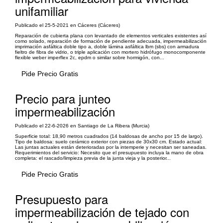
unifamiliar
Publicado el 25-5-2021 en Cáceres (Cáceres)
Reparación de cubierta plana con levantado de elementos verticales existentes así
como solado, reparación de formación de pendiente adecuada, impermeabilización
imprimación asfáltica doble tipo a, doble lámina asfáltica lbm (sbs) con armadura
fieltro de fibra de vidrio, o triple aplicación con mortero hidrófugo monocomponente
flexible weber imperflex 2c, epdm o similar sobre hormigón, con...
Pide Precio Gratis
Precio para junteo
impermeabilización
Publicado el 22-6-2026 en Santiago de La Ribera (Murcia)
Superficie total: 18,90 metros cuadrados (14 baldosas de ancho por 15 de largo).
Tipo de baldosa: suelo cerámico exterior con piezas de 30x30 cm. Estado actual:
Las juntas actuales están deterioradas por la intemperie y necesitan ser saneadas.
Requerimientos del servicio: Necesito que el presupuesto incluya la mano de obra
completa: el rascado/limpieza previa de la junta vieja y la posterior...
Pide Precio Gratis
Presupuesto para
impermeabilización de tejado con