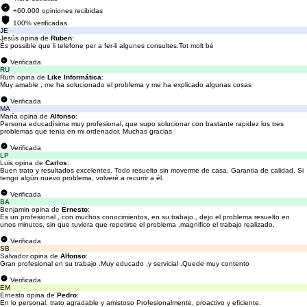
+60.000 opiniones recibidas
100% verificadas
JE
Jesús opina de
Ruben
:
És possible que li telefone per a fer-li algunes consultes.Tot molt bé
Verificada
RU
Ruth opina de
Like Informática
:
Muy amable , me ha solucionado el problema y me ha explicado algunas cosas
Verificada
MA
María opina de
Alfonso
:
Persona educadísima muy profesional, que supo solucionar con bastante rapidez los tres
problemas que tenia en mi ordenador. Muchas gracias
Verificada
LP
Luis opina de
Carlos
:
Buen trato y resultados excelentes. Todo resuelto sin moverme de casa. Garantia de calidad. Si
tengo algún nuevo problema, volveré a recurrir a él.
Verificada
BA
Benjamin opina de
Ernesto
:
Es un profesional , con muchos conocimientos, en su trabajo., dejo el problema resuelto en
unos minutos, sin que tuviera que repetirse el problema ,magnifico el trabajo realizado.
Verificada
SB
Salvador opina de
Alfonso
:
Gran profesional en su trabajo .Muy educado ,y servicial .Quede muy contento
Verificada
EM
Ernesto opina de
Pedro
:
En lo personal, trato agradable y amistoso Profesionalmente, proactivo y eficiente.