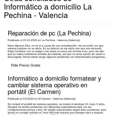
Informático a domicilio La
Pechina - Valencia
Reparación de pc (La Pechina)
Publicado el 22-12-2020 en La Pechina - Valencia (Valencia)
Hace algunos días, no se si a causa de una actualización, me encontré con que
internet explorer no se abría. En su defecto se me abría otro que era microsoft.
Edge Comente con un amigo y me reviso un poco por encima el pc, pero me dijo
que se había totalmente borrado del sistema, así que no tenia opción de volver a
descargarla. Ahora mismo tengo algunos problemas con determinados programas...
Pide Precio Gratis
Informático a domicilio formatear y
cambiar sistema operativo en
portátil (El Carmen)
Publicado el 3-6-2024 en El Carmen - Valencia (Valencia)
Se compró el portátil sin sistema operativo, se instalo el windows 10, hace 3 años.
Siempre ha tenido problemas con diferentes exploradores web con las
configuraciones proxys y dns. He sabido solucionarlos según iban ocurriendo, pero
ahora no consigo resolver el "error 400 bad request your browser sent a request