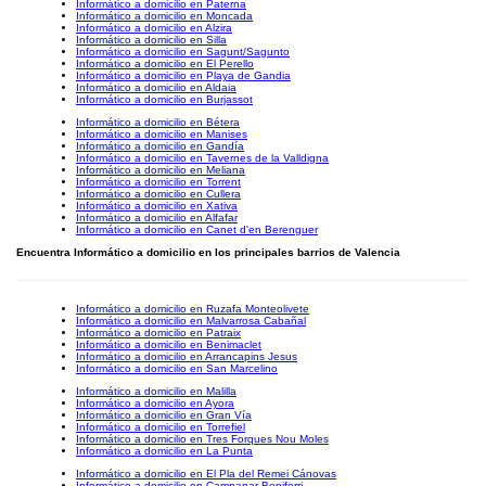
Informático a domicilio en Paterna
Informático a domicilio en Moncada
Informático a domicilio en Alzira
Informático a domicilio en Silla
Informático a domicilio en Sagunt/Sagunto
Informático a domicilio en El Perello
Informático a domicilio en Playa de Gandia
Informático a domicilio en Aldaia
Informático a domicilio en Burjassot
Informático a domicilio en Bétera
Informático a domicilio en Manises
Informático a domicilio en Gandía
Informático a domicilio en Tavernes de la Valldigna
Informático a domicilio en Meliana
Informático a domicilio en Torrent
Informático a domicilio en Cullera
Informático a domicilio en Xativa
Informático a domicilio en Alfafar
Informático a domicilio en Canet d'en Berenguer
Encuentra Informático a domicilio en los principales barrios de Valencia
Informático a domicilio en Ruzafa Monteolivete
Informático a domicilio en Malvarrosa Cabañal
Informático a domicilio en Patraix
Informático a domicilio en Benimaclet
Informático a domicilio en Arrancapins Jesus
Informático a domicilio en San Marcelino
Informático a domicilio en Malilla
Informático a domicilio en Ayora
Informático a domicilio en Gran Vía
Informático a domicilio en Torrefiel
Informático a domicilio en Tres Forques Nou Moles
Informático a domicilio en La Punta
Informático a domicilio en El Pla del Remei Cánovas
Informático a domicilio en Campanar Beniferri