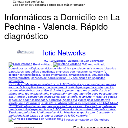
Contrata con confianza
Lee opiniones y consulta perfiles para más información.
Informáticos a Domicilio en La
Pechina - Valencia. Rápido
diagnóstico
Iotic Networks
9,7 (10)
Valencia (Valencia) 46020 Benimaclet
Email validado
Teléfono validado
Consultora tecnológica, servicios de informática y/o telecomunicaciones. Usuarios
particulares, pequeñas o medianas empresas que necesiten servicios y /o
soluciones tecnológicas. Redes informáticas, almacenamiento, virtualización,
microinformática, servicios de administración IT y soluciones de seguridad
informática.
Víctor dice:
"Me puse en contacto con IoTOC networks por un problema que tuve
en una de las aplicaciones que tengo en mí portátil qué impedía enviar y recibir
correos electrónicos por el Gmail. Javier, la persona que me atendio desde el
minuto uno, fue extraordinaria, profesional y con una atención poco frecuente hoy
día. Atendio y comprendio el problema que yo tenía, lo analizo, y toda vez estaba
seguro de poder solucionar el problema, fijamos día y hora para conectar vía
remoto, de esta manera, él desde su oficina entro a mí ordenador y en UNA HORA
RESOLVIO el problema que para mi era todo un calvario. Para todo aquél que le
pueda ser útil mi experiencia con IoTOC networks, lo recomiendo de todas todas.
Excelente profesionalidad/precio/servicio. Muchísimas gracias por tú atención y
profesionalidad Javier, y a todo el equipo de IoTIC networks."
14 veces contratado en Cronoshare