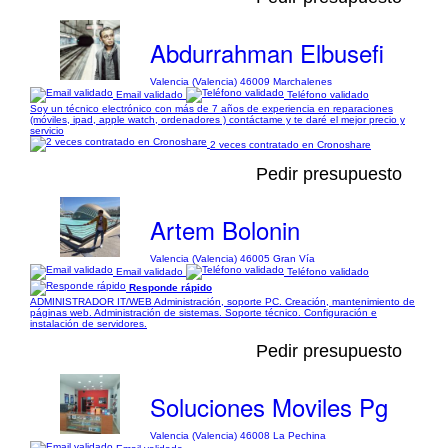
Abdurrahman Elbusefi
Valencia (Valencia) 46009 Marchalenes
Email validado
Teléfono validado
Soy un técnico electrónico con más de 7 años de experiencia en reparaciones
(móviles, ipad, apple watch, ordenadores ) contáctame y te daré el mejor precio y
servicio
2 veces contratado en Cronoshare
Pedir presupuesto
Artem Bolonin
Valencia (Valencia) 46005 Gran Vía
Email validado
Teléfono validado
Responde rápido
ADMINISTRADOR IT/WEB Administración, soporte PC. Creación, mantenimiento de
páginas web. Administración de sistemas. Soporte técnico. Configuración e
instalación de servidores.
Pedir presupuesto
Soluciones Moviles Pg
Valencia (Valencia) 46008 La Pechina