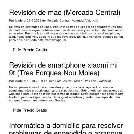
Revisión de mac (Mercado Central)
Publicado el 27-9-2021 en Mercado Central - Valencia (Valencia)
Se trata de diferentes equipos. Por un lado tres equipos (dos portatiles y uno fijo)
de windows con algún problema que otro de software y sobre todo de coordinación
entre ellos. Por otra la coordinación de un mac con distintos dispositivos iphone,
ipad, home pod mini, apple tv que me lleva loco. En fin, a ver si me puedes dar un
poco de luz en todo este maremmagnum.
Pide Precio Gratis
Revisión de smartphone xiaomi mi
9t (Tres Forques Nou Moles)
Publicado el 19-10-2020 en Tres Forques Nou Moles - Valencia (Valencia)
Me rompieron el móvil hace unos días y me gustaría recuperar los datos de
estudiante drive o de alguna manera si pudiera ser. Sobre todo conversaciones de
whatsapp porque las necesito por temas delicados. Sería posible? Me compre otro
teléfono pero no logro hacerlo. Daría igual si pudiera guardar una copia de todo
aunque fuera en un ordenador . Gracias.
Pide Precio Gratis
Informático a domicilio para resolver
problemas de encendido o arranque