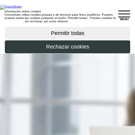
Información sobre cookies
Cronoshare utiliza cookies propias y de terceros para fines analíticos. Puedes
aceptar todas las cookies pulsando el botón “Permitir todas”. Puedes cambiar la
MENU
configuración
, y/o rechazar, así como obtener
más información
.