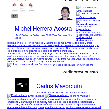
Pedir presupuesto
Email validado
1/7
Teléfono validado
Responde rápido
Michel Herrera Acosta
Graduado de
ingenieria en
telecomuncicaciones y
electrónica, los últimos
10 (7)
Valencia (Valencia) 46018 Tres Forques Nou
7 años me he
Moles
dedicado a las
reparación de teléfonos móviles y tablets asi como la venta de estos y otros
productos de la rama. También me desempeño en el mundo de la informática, ya
sea en el campo del hardware como en el software. Si no logro resolver algo que
creo que esté a mi alcance me deja pensativo e inquieto,...
Veronica dice:
"El técnico fue un gran profesional.Solucionó mi problema con el
router y también algunos otros problemas menores tales como la mejora de la
pantalla,instalación de un nuevo equipo,etc. El trato fue una persona educadísima
y muy agradable. Muchísimas gracias por el servicio"
14 veces contratado en Cronoshare
Pedir presupuesto
Carlos Mayorquín
Valencia (Valencia) 46007 Arrancapins Jesus
Email validado
Teléfono validado
Informático titulado, autónomo ofrece sus servicios de reparación al momento a
empresas y particulares a domicilio, montajes de equipos altas prestaciones ,
instalación, reparación, recuperación y cambios de cualquier equipo y sistema
operativo, eliminación virus, recuperación de datos perdidos, soluciones a redes wifi