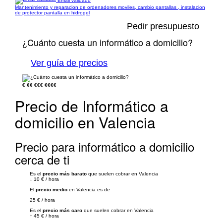
Email validado
Mantenimiento y reparacion de ordenadores moviles, cambio pantallas , instalacion
de protector pantalla en hidrogel
Pedir presupuesto
¿Cuánto cuesta un informático a domicilio?
Ver guía de precios
€
€€
€€€
€€€€
Precio de Informático a
domicilio en Valencia
Precio para informático a domicilio
cerca de ti
Es el
precio más barato
que suelen cobrar en Valencia
↓
10 €
/
hora
El
precio medio
en Valencia es de
25 €
/
hora
Es el
precio más caro
que suelen cobrar en Valencia
↑
45 €
/
hora