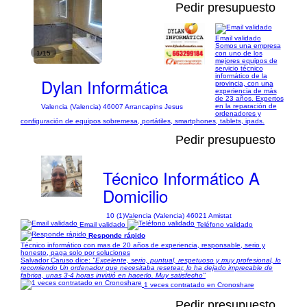
Pedir presupuesto
Email validado
Somos una empresa
1/15
con uno de los
mejores equipos de
servicio técnico
informático de la
Dylan Informática
provincia, con una
experiencia de más
de 23 años. Expertos
en la reparación de
Valencia (Valencia) 46007 Arrancapins Jesus
ordenadores y
configuración de equipos sobremesa, portátiles, smartphones, tablets, ipads.
Pedir presupuesto
Técnico Informático A
Domicilio
10 (1)
Valencia (Valencia) 46021 Amistat
Email validado
Teléfono validado
Responde rápido
Técnico informático con mas de 20 años de experiencia, responsable, serio y
honesto, paga solo por soluciones
Salvador Caruso dice:
"Excelente, serio, puntual, respetuoso y muy profesional, lo
recomiendo Un ordenador que necesitaba resetear, lo ha dejado imprecable de
fabrica, unas 3-4 horas invirtió en hacerlo. Muy satisfecho"
1 veces contratado en Cronoshare
Pedir presupuesto