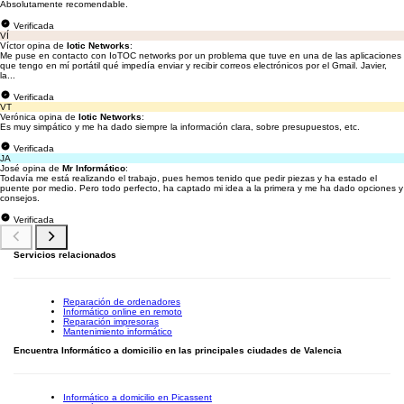
Absolutamente recomendable.
Verificada
VÍ
Víctor opina de
Iotic Networks
:
Me puse en contacto con IoTOC networks por un problema que tuve en una de las aplicaciones
que tengo en mí portátil qué impedía enviar y recibir correos electrónicos por el Gmail. Javier,
la...
Verificada
VT
Verónica opina de
Iotic Networks
:
Es muy simpático y me ha dado siempre la información clara, sobre presupuestos, etc.
Verificada
JA
José opina de
Mr Informático
:
Todavía me está realizando el trabajo, pues hemos tenido que pedir piezas y ha estado el
puente por medio. Pero todo perfecto, ha captado mi idea a la primera y me ha dado opciones y
consejos.
Verificada
Servicios relacionados
Reparación de ordenadores
Informático online en remoto
Reparación impresoras
Mantenimiento informático
Encuentra Informático a domicilio en las principales ciudades de Valencia
Informático a domicilio en Picassent