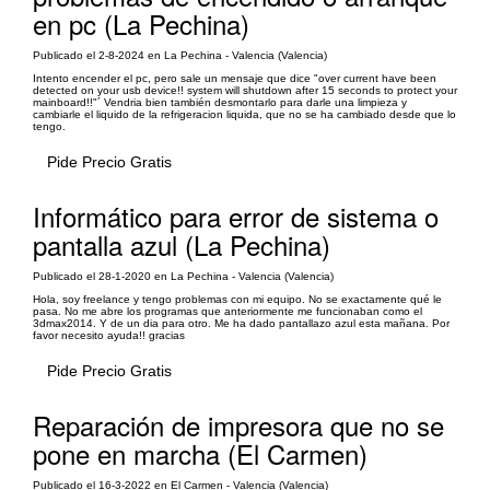
en pc (La Pechina)
Publicado el 2-8-2024 en La Pechina - Valencia (Valencia)
Intento encender el pc, pero sale un mensaje que dice "over current have been
detected on your usb device!! system will shutdown after 15 seconds to protect your
mainboard!!"´ Vendria bien también desmontarlo para darle una limpieza y
cambiarle el liquido de la refrigeracion liquida, que no se ha cambiado desde que lo
tengo.
Pide Precio Gratis
Informático para error de sistema o
pantalla azul (La Pechina)
Publicado el 28-1-2020 en La Pechina - Valencia (Valencia)
Hola, soy freelance y tengo problemas con mi equipo. No se exactamente qué le
pasa. No me abre los programas que anteriormente me funcionaban como el
3dmax2014. Y de un dia para otro. Me ha dado pantallazo azul esta mañana. Por
favor necesito ayuda!! gracias
Pide Precio Gratis
Reparación de impresora que no se
pone en marcha (El Carmen)
Publicado el 16-3-2022 en El Carmen - Valencia (Valencia)