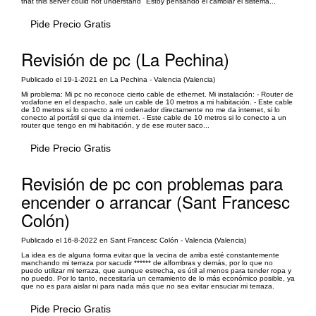
that this server could not understand" Estoy pensando el cambiar el sistema...
Pide Precio Gratis
Revisión de pc (La Pechina)
Publicado el 19-1-2021 en La Pechina - Valencia (Valencia)
Mi problema: Mi pc no reconoce cierto cable de ethernet. Mi instalación: - Router de
vodafone en el despacho, sale un cable de 10 metros a mi habitación. - Este cable
de 10 metros si lo conecto a mi ordenador directamente no me da internet, si lo
conecto al portátil si que da internet. - Este cable de 10 metros si lo conecto a un
router que tengo en mi habitación, y de ese router saco...
Pide Precio Gratis
Revisión de pc con problemas para
encender o arrancar (Sant Francesc
Colón)
Publicado el 16-8-2022 en Sant Francesc Colón - Valencia (Valencia)
La idea es de alguna forma evitar que la vecina de arriba esté constantemente
manchando mi terraza por sacudir ****** de alfombras y demás, por lo que no
puedo utilizar mi terraza, que aunque estrecha, es útil al menos para tender ropa y
no puedo. Por lo tanto, necesitaría un cerramiento de lo más económico posible, ya
que no es para aislar ni para nada más que no sea evitar ensuciar mi terraza.
Pide Precio Gratis