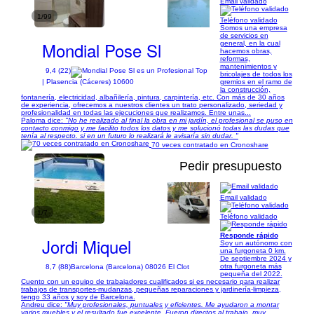
Email validado
1/99
Teléfono validado
Somos una empresa
de servicios en
Mondial Pose Sl
general, en la cual
hacemos obras,
reformas,
mantenimientos y
9,4 (22)
bricolajes de todos los
gremios en el ramo de
| Plasencia (Cáceres) 10600
la construcción,
fontanería, electricidad, albañilería, pintura, carpintería, etc. Con más de 30 años
de experiencia, ofrecemos a nuestros clientes un trato personalizado, seriedad y
profesionalidad en todas las ejecuciones que realizamos. Entre unas...
Paloma dice:
"No he realizado al final la obra en mi jardín, el profesional se puso en
contacto conmigo y me facilito todos los datos y me solucionó todas las dudas que
tenía al respecto. si en un futuro lo realizará le avisaría sin dudar. "
70 veces contratado en Cronoshare
Pedir presupuesto
Email validado
1/7
Teléfono validado
Responde rápido
Jordi Miquel
Soy un autónomo con
una furgoneta 0 km.
De septiembre 2024 y
otra furgoneta más
8,7 (88)
Barcelona (Barcelona) 08026 El Clot
pequeña del 2022.
Cuento con un equipo de trabajadores cualificados si es necesario para realizar
trabajos de transportes-mudanzas, pequeñas reparaciones y jardinería-limpieza,
tengo 33 años y soy de Barcelona.
Andreu dice:
"Muy profesionales, puntuales y eficientes. Me ayudaron a montar
varios muebles y el resultado fue excelente. Fueron directos al trabajo, muy