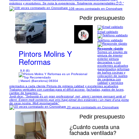
prácticos y resolutivos. Se nota la experiencia. Totalmente recomendables👌👌."
108 veces contratado en Cronoshare
Pedir presupuesto
Email validado
1/58
Teléfono validado
Responde rápido
Pintors Molins Y
Somos un equipo de
pintura de interior
Reformas
exterior pintura
decorativa y con
excelentes acabados
garantizados,reformas
9,8 (6)
de baños cocinas y
colocación de suelos
de cerámica con
| Mataró (Barcelona) 08304
calidad y servicios
orientados a cada cliente Pintura de primera calidad y excelentes acabados
Trabajos verticales con cuerdas para el difícil acceso ,fachadas, patios de luces,
cambio de bajantes,...
Jordi dice:
"Sebastià és un gran professional, net, atent i sempre pensant amb el
client. Estem molt contents que ens hagi pintat dos estàncies i un marc d'una porta
de casa nostra. Molt recomanable"
20 veces contratado en Cronoshare
Pedir presupuesto
¿Cuánto cuesta una
fachada ventilada?
1/18