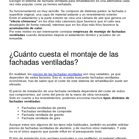
Escoger el sistema de fachada ventilada para rehabilitación es una alternativa cada
vez más popular, como ya hemos señalado.
Su funcionamiento es muy sencillo. Se compone de distintas partes: la fachada o
superficie original, una capa de material aislante y un revestimiento exterior.
Entre el aislamiento y la parte exterior se crea una cámara de aire que genera un
“efecto chimenea”
en los días más calurosos (que favorece que el calor sea
desalojado de forma natural), mientras que en los días más fríos favorece la
acumulación de calor
.
Por este motivo es tan interesante contratar
empresas de montaje de fachadas
ventiladas
cuando deseamos mejorar el aislamiento térmico y acústico de un
inmueble.
¿Cuánto cuesta el montaje de las
fachadas ventiladas?
En realidad, los
precios de las fachadas ventiladas
son muy variables, ya que
dependen de varios factores. Eso sí, si estás buscando fachadas ventiladas
económicas, has de saber que el coste de este sistema de rehabilitación suele ser
elevado.
El precio de instalación de una fachada ventilada dependerá del coste de todos
sus componentes, así como del precio de la mano de obra necesaria.
Solo en cuanto a los revestimientos, podemos encontrar muchos
tipos distintos de
fachadas ventiladas
:
Fachadas ventiladas de piedra
Fachadas ventiladas de composite
Fachada ventilada de granito
Fachada ventilada de gres
Aunque estos son algunos de los tipos más habituales, también es posible solicitar
precios de fachadas ventiladas de aluminio, y de muchos otros materiales. Y este
no es el único aspecto que puede influir en el presupuesto total.
El tipo de instalación (con anclajes puntuales o con perfilería), el material utilizado