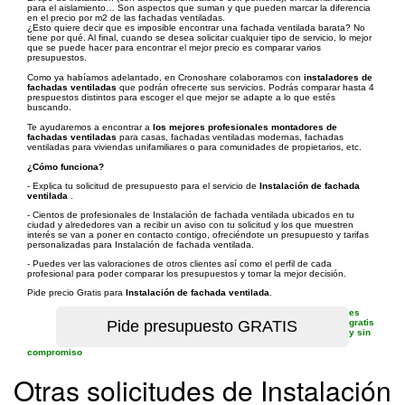
para el aislamiento… Son aspectos que suman y que pueden marcar la diferencia
en el precio por m2 de las fachadas ventiladas.
¿Esto quiere decir que es imposible encontrar una fachada ventilada barata? No
tiene por qué. Al final, cuando se desea solicitar cualquier tipo de servicio, lo mejor
que se puede hacer para encontrar el mejor precio es comparar varios
presupuestos.
Como ya habíamos adelantado, en Cronoshare colaboramos con
instaladores de
fachadas ventiladas
que podrán ofrecerte sus servicios. Podrás comparar hasta 4
prespuestos distintos para escoger el que mejor se adapte a lo que estés
buscando.
Te ayudaremos a encontrar a
los mejores profesionales montadores de
fachadas ventiladas
para casas, fachadas ventiladas modernas, fachadas
ventiladas para viviendas unifamiliares o para comunidades de propietarios, etc.
¿Cómo funciona?
- Explica tu solicitud de presupuesto para el servicio de
Instalación de fachada
ventilada
.
- Cientos de profesionales de Instalación de fachada ventilada ubicados en tu
ciudad y alrededores van a recibir un aviso con tu solicitud y los que muestren
interés se van a poner en contacto contigo, ofreciéndote un presupuesto y tarifas
personalizadas para Instalación de fachada ventilada.
- Puedes ver las valoraciones de otros clientes así como el perfil de cada
profesional para poder comparar los presupuestos y tomar la mejor decisión.
Pide precio Gratis para
Instalación de fachada ventilada
.
es
gratis
y sin
compromiso
Otras solicitudes de Instalación