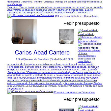
domiciliaria -Jardineria -Pintura -Limpieza Trabajo de calidad con responsabilidad a
sus Ordenes
Eva dice:
"Fue el único profesional que sin compromiso, se personó en mi domicilio
para valorar la obra que había que hacer y darme un presupuesto. Exacto
Después, el trabajo que realizó fue el esperado, le volvería a contratar."
110 veces contratado en Cronoshare
Pedir presupuesto
Email validado
1/76
Teléfono validado
Responde rápido
Carlos Abad Cantero
Oficiales de primera
pintores,
empapeladores
especialista en
9,9 (49)
Alcázar de San Juan (Ciudad Real) 13600
maquillaje y
reparación de hormigón, especializado en lisos perfectos, q4, quitar gotelé.
Perfeccionista, puntual, limpio, muy profesional y formalidad absoluta, somos un
equipo de 15 y contamos con toda la documentacion necesaria, PRL y demás
Stephanie dice:
"Estamos muy contentos con el trabajo de Carlos y de su equipo,
han quitado el gotelé y pintado la casa, y ha quedado fenomenal, la casa parece
otra. Son muy puntuales, profesionales y serios, el trabajo está muy muy limpio,
hasta han dejado la casa más limpia después de pintar que antes ! Carlos me
estuvo mandando fotos de cómo iba quedando y la comunicación fue muy fácil en
todo momento. Los recomiendo de verdad, nosotros volveríamos a repetir con ellos
sin pensarlo !"
85 veces contratado en Cronoshare
Pedir presupuesto
Email validado