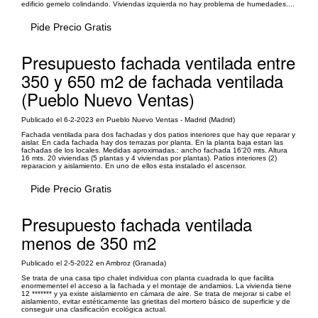
edificio gemelo colindando. Viviendas izquierda no hay problema de humedades....
Pide Precio Gratis
Presupuesto fachada ventilada entre
350 y 650 m2 de fachada ventilada
(Pueblo Nuevo Ventas)
Publicado el 6-2-2023 en Pueblo Nuevo Ventas - Madrid (Madrid)
Fachada ventilada para dos fachadas y dos patios interiores que hay que reparar y
aislar. En cada fachada hay dos terrazas por planta. En la planta baja estan las
fachadas de los locales. Medidas aproximadas.: ancho fachada 16'20 mts. Altura
16 mts. 20 viviendas (5 plantas y 4 viviendas por plantas). Patios interiores (2)
reparacion y aislamiento. En uno de ellos esta instalado el ascensor.
Pide Precio Gratis
Presupuesto fachada ventilada
menos de 350 m2
Publicado el 2-5-2022 en Ambroz (Granada)
Se trata de una casa tipo chalet individua con planta cuadrada lo que facilita
enormementel el acceso a la fachada y el montaje de andamios. La vivienda tiene
12 ******* y ya existe aislamiento en cámara de aire. Se trata de mejorar si cabe el
aislamiento, evitar estéticamente las grietitas del mortero básico de superficie y de
conseguir una clasificación ecológica actual.