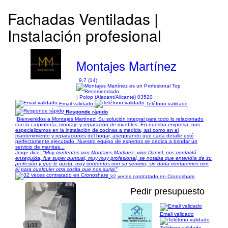
Fachadas Ventiladas |
Instalación profesional
Montajes Martínez
9,7 (14)
| Polop (Alacant/Alicante) 03520
Email validado
Teléfono validado
Responde rápido
¡Bienvenidos a Montajes Martínez! Su solución integral para todo lo relacionado
con la carpintería, montaje y reparación de muebles. En nuestra empresa, nos
especializamos en la instalación de cocinas a medida, así como en el
mantenimiento y reparaciones del hogar, asegurando que cada detalle esté
perfectamente ejecutado. Nuestro equipo de expertos se dedica a brindar un
servicio de manitas...
Jorge dice:
"Muy contentos con Montajes Martinez, vino Daniel, nos contactó
enseguida, fue super puntual, muy muy profesional, se notaba que entendía de su
profesión y que le gusta, muy contentos con su servicio, sin duda contaremos con
él para cualquier otra cosita que nos surja!"
32 veces contratado en Cronoshare
Pedir presupuesto
Email validado
1/33
Teléfono validado