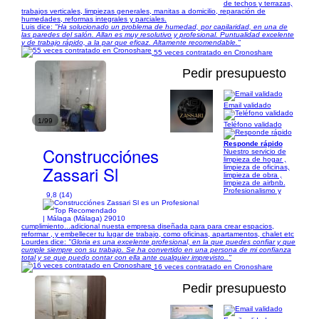
de techos y terrazas,
trabajos verticales, limpiezas generales, manitas a domicilio, reparación de
humedades, reformas integrales y parciales.
Luis dice:
"Ha solucionado un problema de humedad, por capilaridad, en una de
las paredes del salón. Allan es muy resolutivo y profesional. Puntualidad excelente
y de trabajo rápido, a la par que eficaz. Altamente recomendable."
55 veces contratado en Cronoshare
Pedir presupuesto
Email validado
1/99
Teléfono validado
Responde rápido
Construcciónes
Nuestro servicio de
limpieza de hogar ,
Zassari Sl
limpieza de oficinas,
limpieza de obra ,
limpieza de airbnb.
Profesionalismo y
9,8 (14)
| Málaga (Málaga) 29010
cumplimiento...adicional nuesta empresa diseñada para para crear espacios,
reformar , y embellecer tu lugar de trabajo, como oficinas, apartamentos, chalet etc
Lourdes dice:
"Gloria es una excelente profesional, en la que puedes confiar y que
cumple siempre con su trabajo. Se ha convertido en una persona de mi confianza
total y se que puedo contar con ella ante cualquier imprevisto.."
16 veces contratado en Cronoshare
Pedir presupuesto