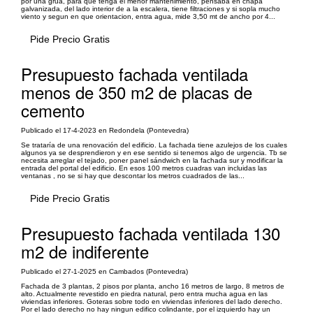
por una grua, para que tenga el menor mantenimiento, pensaba en chapa
galvanizada, del lado interior de a la escalera, tiene filtraciones y si sopla mucho
viento y segun en que orientacion, entra agua, mide 3,50 mt de ancho por 4...
Pide Precio Gratis
Presupuesto fachada ventilada
menos de 350 m2 de placas de
cemento
Publicado el 17-4-2023 en Redondela (Pontevedra)
Se trataría de una renovación del edificio. La fachada tiene azulejos de los cuales
algunos ya se desprendieron y en ese sentido si tenemos algo de urgencia. Tb se
necesita arreglar el tejado, poner panel sándwich en la fachada sur y modificar la
entrada del portal del edificio. En esos 100 metros cuadras van incluidas las
ventanas , no se si hay que descontar los metros cuadrados de las...
Pide Precio Gratis
Presupuesto fachada ventilada 130
m2 de indiferente
Publicado el 27-1-2025 en Cambados (Pontevedra)
Fachada de 3 plantas, 2 pisos por planta, ancho 16 metros de largo, 8 metros de
alto. Actualmente revestido en piedra natural, pero entra mucha agua en las
viviendas inferiores. Goteras sobre todo en viviendas inferiores del lado derecho.
Por el lado derecho no hay ningun edifico colindante, por el izquierdo hay un