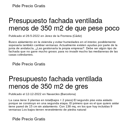
Pide Precio Gratis
Presupuesto fachada ventilada
menos de 350 m2 de que pese poco
Publicado el 26-5-2022 en Jerez de la Frontera (Cádiz)
Busco aislamiento en la vivienda y evitar humedades en el interior, posiblemente
sopesaría también cambiar ventanas. Actualmente existen ayudas por parte de la
junta de andalucía, ¿Las gestionaría la propia empresa?. Debe ser algún tipo de
fachada que no gane mucho grosor, para no invadir mucho las medianeras de las
casas colindantes.
Pide Precio Gratis
Presupuesto fachada ventilada
menos de 350 m2 de gres
Publicado el 12-12-2022 en Navarcles (Barcelona)
La casa tiene 3 plantas en total(bajos + 2 pisos) El segundo piso esta aislado
porque se construyo en una segunda etapa. El primero que es el que quiero aislar
tiene pared de 15 cm sin aislamiento. Con 138 mq, en los que hay incluidas 9
ventanas Los bajos tienen revestimiento de piedra natural
Pide Precio Gratis