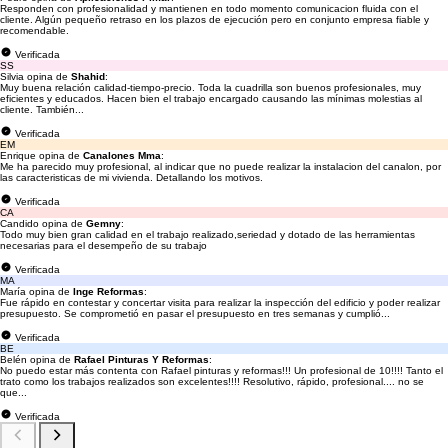
Responden con profesionalidad y mantienen en todo momento comunicacion fluida con el
cliente. Algún pequeño retraso en los plazos de ejecución pero en conjunto empresa fiable y
recomendable.
Verificada
SS
Silvia opina de
Shahid
:
Muy buena relación calidad-tiempo-precio. Toda la cuadrilla son buenos profesionales, muy
eficientes y educados. Hacen bien el trabajo encargado causando las mínimas molestias al
cliente. También...
Verificada
EM
Enrique opina de
Canalones Mma
:
Me ha parecido muy profesional, al indicar que no puede realizar la instalacion del canalon, por
las caracteristicas de mi vivienda. Detallando los motivos.
Verificada
CA
Candido opina de
Gemny
:
Todo muy bien gran calidad en el trabajo realizado,seriedad y dotado de las herramientas
necesarias para el desempeño de su trabajo
Verificada
MA
María opina de
Inge Reformas
:
Fue rápido en contestar y concertar visita para realizar la inspección del edificio y poder realizar
presupuesto. Se comprometió en pasar el presupuesto en tres semanas y cumplió...
Verificada
BE
Belén opina de
Rafael Pinturas Y Reformas
:
No puedo estar más contenta con Rafael pinturas y reformas!!! Un profesional de 10!!!! Tanto el
trato como los trabajos realizados son excelentes!!!! Resolutivo, rápido, profesional.... no se
que...
Verificada