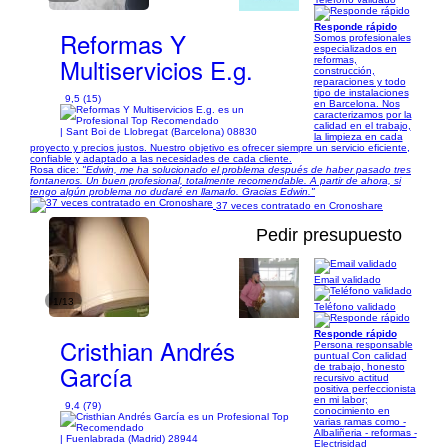
Responde rápido
Reformas Y
Somos profesionales
especializados en
Multiservicios E.g.
reformas,
construcción,
reparaciones y todo
tipo de instalaciones
9,5 (15)
en Barcelona. Nos
caracterizamos por la
calidad en el trabajo,
| Sant Boi de Llobregat (Barcelona) 08830
la limpieza en cada
proyecto y precios justos. Nuestro objetivo es ofrecer siempre un servicio eficiente,
confiable y adaptado a las necesidades de cada cliente.
Rosa dice:
"Edwin, me ha solucionado el problema después de haber pasado tres
fontaneros. Un buen profesional, totalmente recomendable. A partir de ahora, si
tengo algún problema no dudaré en llamarlo. Gracias Edwin."
37 veces contratado en Cronoshare
Pedir presupuesto
Email validado
1/13
Teléfono validado
Responde rápido
Cristhian Andrés
Persona responsable
puntual Con calidad
García
de trabajo, honesto
recursivo actitud
positiva perfeccionista
en mi labor;
9,4 (79)
conocimiento en
varias ramas como -
Albaliñeria - reformas -
| Fuenlabrada (Madrid) 28944
Electrisidad