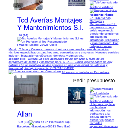
1/30
Teléfono validado
Responde rápido
Tcd Averías Montajes
En TCD Averías,
Montajes y
Y Mantenimientos S.l.
Mantenimientos S.L.
contamos con una
sólida experiencia
ofreciendo soluciones
10 (14)
integrales en
instalación, reparación
y mantenimiento. Con
| Madrid (Madrid) 28026 Usera
delegaciones en
Madrid, Toledo y Cáceres, damos cobertura a una amplia gama de servicios
técnicos especializados para hogares, comunidades y empresas. Nuestros servicios
incluyen: Instalaciones eléctricas, domótica y puntos de...
Joaquin dice:
"Estaba un poco acojonado pq no conozco el tema de los
cargadores de coches y decidimos por t. C. D ...... David impresionante no hay
palabras he os montado los dos primeros en una comunidad de Talavera y
fenomenal , trabajo impecable. GRACIAS DAVID"
16 veces contratado en Cronoshare
Pedir presupuesto
Email validado
1/20
Teléfono validado
Hola nos complace
mucho darle
Allan
información nos
dedicamos a la
pintura interior y
exterior en pisos y
9,9 (21)
|
fachadas
impermeabilizaciones
Barcelona (Barcelona) 08033 Torre Baró