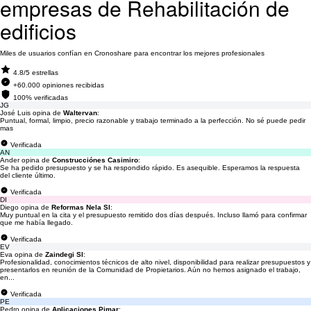
empresas de Rehabilitación de
edificios
Miles de usuarios confían en Cronoshare para encontrar los mejores profesionales
4.8/5 estrellas
+60.000 opiniones recibidas
100% verificadas
JG
José Luis opina de
Waltervan
:
Puntual, formal, limpio, precio razonable y trabajo terminado a la perfección. No sé puede pedir
mas
Verificada
AN
Ander opina de
Construcciónes Casimiro
:
Se ha pedido presupuesto y se ha respondido rápido. Es asequible. Esperamos la respuesta
del cliente último.
Verificada
DI
Diego opina de
Reformas Nela Sl
:
Muy puntual en la cita y el presupuesto remitido dos días después. Incluso llamó para confirmar
que me había llegado.
Verificada
EV
Eva opina de
Zaindegi Sl
:
Profesionalidad, conocimientos técnicos de alto nivel, disponibilidad para realizar presupuestos y
presentarlos en reunión de la Comunidad de Propietarios. Aún no hemos asignado el trabajo,
en...
Verificada
PE
Pedro opina de
Aplicaciones Pimar
: