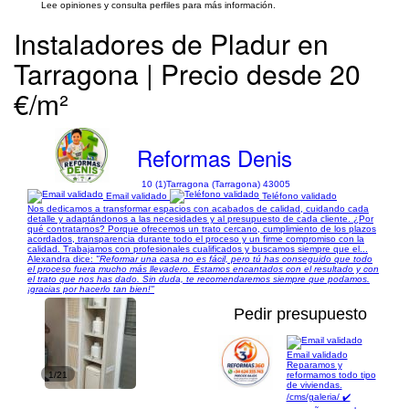
Lee opiniones y consulta perfiles para más información.
Instaladores de Pladur en
Tarragona | Precio desde 20
€/m²
Reformas Denis
10 (1)
Tarragona (Tarragona) 43005
Email validado
Teléfono validado
Nos dedicamos a transformar espacios con acabados de calidad, cuidando cada
detalle y adaptándonos a las necesidades y al presupuesto de cada cliente. ¿Por
qué contratarnos? Porque ofrecemos un trato cercano, cumplimiento de los plazos
acordados, transparencia durante todo el proceso y un firme compromiso con la
calidad. Trabajamos con profesionales cualificados y buscamos siempre que el...
Alexandra dice:
"Reformar una casa no es fácil, pero tú has conseguido que todo
el proceso fuera mucho más llevadero. Estamos encantados con el resultado y con
el trato que nos has dado. Sin duda, te recomendaremos siempre que podamos.
¡gracias por hacerlo tan bien!"
Pedir presupuesto
Email validado
Reparamos y
1/21
reformamos todo tipo
de viviendas.
/cms/galeria/ ✔️