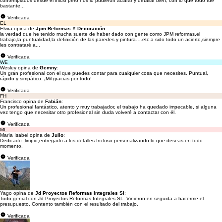
contemplados desde el inicio pero nos lo pudieron aclarar y detallar bien, con lo que todo fue
bastante...
Verificada
EL
Elvira opina de
Jpm Reformas Y Decoración
:
la verdad que he tenido mucha suerte de haber dado con gente como JPM reformas,el
trabajo,la puntualidad,la definición de las paredes y pintura….etc a sido todo un acierto,siempre
les contrataré a...
Verificada
WE
Wesley opina de
Gemny
:
Un gran profesional con el que puedes contar para cualquier cosa que necesites. Puntual,
rápido y simpático. ¡Mil gracias por todo!
Verificada
FH
Francisco opina de
Fabián
:
Un profesional fantástico, atento y muy trabajador, el trabajo ha quedado impecable, si alguna
vez tengo que necesitar otro profesional sin duda volveré a contactar con él.
Verificada
ML
María Isabel opina de
Julio
:
Dedicado ,limpio,entregado a los detalles Incluso personalizando lo que deseas en todo
momento.
Verificada
Yago opina de
Jd Proyectos Reformas Integrales Sl
:
Todo genial con Jd Proyectos Reformas Integrales SL. Vinieron en seguida a hacerme el
presupuesto. Contento también con el resultado del trabajo.
Verificada