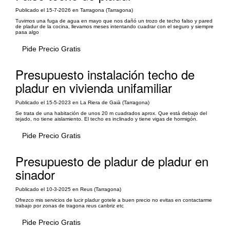
Publicado el 15-7-2026 en Tarragona (Tarragona)
Tuvimos una fuga de agua en mayo que nos dañó un trozo de techo falso y pared
de pladur de la cocina, llevamos meses intentando cuadrar con el seguro y siempre
pasa algo
Pide Precio Gratis
Presupuesto instalación techo de
pladur en vivienda unifamiliar
Publicado el 15-5-2023 en La Riera de Gaià (Tarragona)
Se trata de una habitación de unos 20 m cuadrados aprox. Que está debajo del
tejado, no tiene aislamiento. El techo es inclinado y tiene vigas de hormigón.
Pide Precio Gratis
Presupuesto de pladur de pladur en
sinador
Publicado el 10-3-2025 en Reus (Tarragona)
Ofrezco mis servicios de lucir pladur gotele a buen precio no evitas en contactarme
trabajo por zonas de tragona reus canbriz etc
Pide Precio Gratis