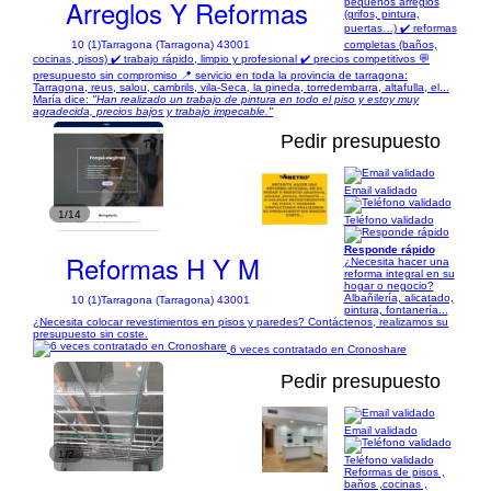
Arreglos Y Reformas
pequeños arreglos
(grifos, pintura,
puertas…) ✔️ reformas
10 (1)
Tarragona (Tarragona) 43001
completas (baños,
cocinas, pisos) ✔️ trabajo rápido, limpio y profesional ✔️ precios competitivos 💬
presupuesto sin compromiso 📍 servicio en toda la provincia de tarragona:
Tarragona, reus, salou, cambrils, vila-Seca, la pineda, torredembarra, altafulla, el...
María dice:
"Han realizado un trabajo de pintura en todo el piso y estoy muy
agradecida, precios bajos y trabajo impecable."
Pedir presupuesto
Email validado
1/14
Teléfono validado
Responde rápido
Reformas H Y M
¿Necesita hacer una
reforma integral en su
hogar o negocio?
Albañilería, alicatado,
10 (1)
Tarragona (Tarragona) 43001
pintura, fontanería...
¿Necesita colocar revestimientos en pisos y paredes? Contáctenos, realizamos su
presupuesto sin coste.
6 veces contratado en Cronoshare
Pedir presupuesto
Email validado
1/2
Teléfono validado
Reformas de pisos ,
baños ,cocinas ,