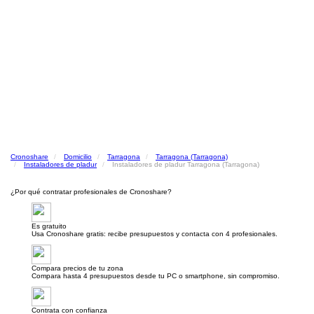
Cronoshare
Domicilio
Tarragona
Tarragona (Tarragona)
Instaladores de pladur
Instaladores de pladur Tarragona (Tarragona)
¿Por qué contratar profesionales de Cronoshare?
Es gratuito
Usa Cronoshare gratis: recibe presupuestos y contacta con 4 profesionales.
Compara precios de tu zona
Compara hasta 4 presupuestos desde tu PC o smartphone, sin compromiso.
Contrata con confianza