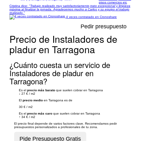
pisos comercios etc
Cristina dice:
"Trabajo realizado muy satisfactoriamente,trato excepcional y limpieza
máxima al finalizar la jornada. Agradecemos mucho a Carlos y su equipo el trabajo
realizado."
4 veces contratado en Cronoshare
Pedir presupuesto
Precio de Instaladores de
pladur en Tarragona
¿Cuánto cuesta un servicio de
Instaladores de pladur en
Tarragona?
Es el
precio más barato
que suelen cobrar en Tarragona
↓
27 €
/
m2
El
precio medio
en Tarragona es de
30 €
/
m2
Es el
precio más caro
que suelen cobrar en Tarragona
↑
34 €
/
m2
El precio final depende de varios factores clave. Recomendamos pedir
presupuestos personalizados a profesionales de tu zona.