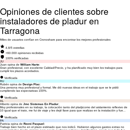
Opiniones de clientes sobre
instaladores de pladur en
Tarragona
Miles de usuarios confían en Cronoshare para encontrar los mejores profesionales
4.8/5 estrellas
+60.000 opiniones recibidas
100% verificadas
JU
Juan opina de
William Harte
:
Gran profesional, con excelente Calidad/Precio, y ha planificado muy bien los trabajos para
cumplir los plazos acordados.
Verificada
RU
Rubén opina de
Design Plac
:
Una persona muy profesional y formal. Me dió nuevas ideas en el trabajo que se le pidió
cumpliendo las expectativas 100%.
Verificada
AL
Alberto opina de
Jmc Sistemas En Pladur
:
Muy profesionales en su trabajo, la colocación tanto del pladjrcomo del aislamiento reflexivo de
10 igual que el trato, me fui de viaje y les dejé llave para que realizas en la instalación y fue...
Verificada
PA
Patricia opina de
Reeni Paspuel
:
Trabajo bien hecho en el plazo estimado que nos indicó. Hubieron algunos gastos extras no