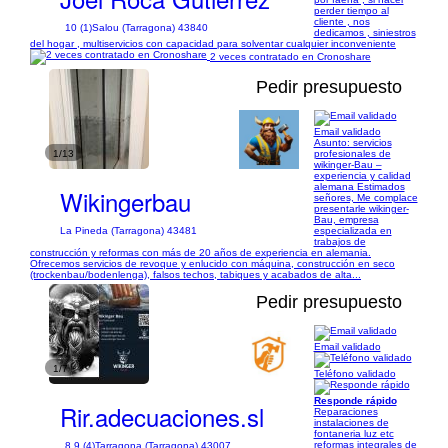
perder tiempo al
cliente , nos
10 (1)
Salou (Tarragona) 43840
dedicamos , siniestros
del hogar , multiservicios con capacidad para solventar cualquier inconveniente
2 veces contratado en Cronoshare
Pedir presupuesto
Email validado
Asunto: servicios
1/13
profesionales de
wikinger-Bau –
experiencia y calidad
alemana Estimados
Wikingerbau
señores, Me complace
presentarle wikinger-
Bau, empresa
especializada en
La Pineda (Tarragona) 43481
trabajos de
construcción y reformas con más de 20 años de experiencia en alemania.
Ofrecemos servicios de revoque y enlucido con máquina, construcción en seco
(trockenbau/bodenlenga), falsos techos, tabiques y acabados de alta...
Pedir presupuesto
Email validado
1/7
Teléfono validado
Responde rápido
Rir.adecuaciones.sl
Reparaciones
instalaciones de
fontaneria luz etc
reformas integrales de
8,9 (4)
Tarragona (Tarragona) 43007