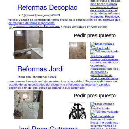
que le gusta el trabajo
Reformas Decoplac
bien hecho y rápido
con más de 20 años
de experiencia en el
sector de las reformas
7,7 (2)
Reus (Tarragona) 43203
integrales. Resolutivo,
flexible y capaz de contribuir de forma eficaz en la consecución de los objetivos que
se marquen de forma responsable.
7 veces contratado en Cronoshare
Pedir presupuesto
Email validado
1/4
Teléfono validado
Somos profesionales
con muchos años de
Reformas Jordi
experiencia.
Realizamos todo tipo
de servicios y
garantizamos un
Tarragona (Tarragona) 43001
servicio excelente ya
que nuestra forma de trabajar es minuciosa y de calidad. Siempre elaboramos un
estudio de las necesidades del cliente y le ofrecemos las mejores y variadas
opciones a fin de que pueda adaptarse a sus exigencias.
Pedir presupuesto
Email validado
1/4
Teléfono validado
Persona dinamica
limpia , no perdemos
Joel Roca Gutierrez
el tiempo vamos ha
por faena , si hacer