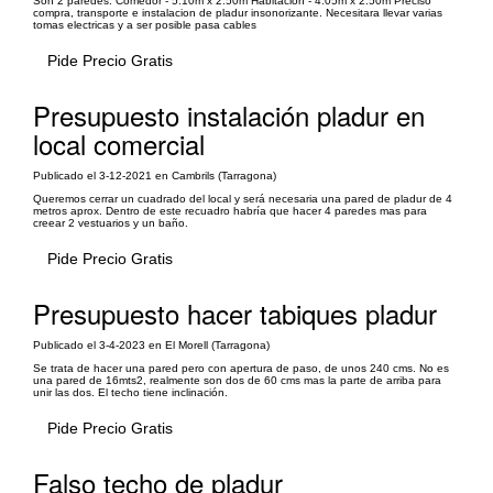
Son 2 paredes: Comedor - 5.10m x 2.50m Habitacion - 4.05m x 2.50m Preciso
compra, transporte e instalacion de pladur insonorizante. Necesitara llevar varias
tomas electricas y a ser posible pasa cables
Pide Precio Gratis
Presupuesto instalación pladur en
local comercial
Publicado el 3-12-2021 en Cambrils (Tarragona)
Queremos cerrar un cuadrado del local y será necesaria una pared de pladur de 4
metros aprox. Dentro de este recuadro habría que hacer 4 paredes mas para
creear 2 vestuarios y un baño.
Pide Precio Gratis
Presupuesto hacer tabiques pladur
Publicado el 3-4-2023 en El Morell (Tarragona)
Se trata de hacer una pared pero con apertura de paso, de unos 240 cms. No es
una pared de 16mts2, realmente son dos de 60 cms mas la parte de arriba para
unir las dos. El techo tiene inclinación.
Pide Precio Gratis
Falso techo de pladur