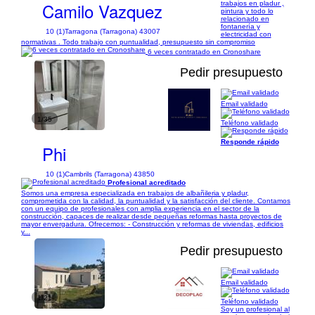
Camilo Vazquez
trabajos en pladur ,
pintura y todo lo
relacionado en
fontanería y
10 (1)
Tarragona (Tarragona) 43007
electricidad con
normativas . Todo trabajo con puntualidad, presupuesto sin compromiso
6 veces contratado en Cronoshare
Pedir presupuesto
Email validado
1/35
Teléfono validado
Responde rápido
Phi
10 (1)
Cambrils (Tarragona) 43850
Profesional acreditado
Somos una empresa especializada en trabajos de albañileria y pladur,
comprometida con la calidad, la puntualidad y la satisfacción del cliente. Contamos
con un equipo de profesionales con amplia experiencia en el sector de la
construcción, capaces de realizar desde pequeñas reformas hasta proyectos de
mayor envergadura. Ofrecemos: - Construcción y reformas de viviendas, edificios
y...
Pedir presupuesto
Email validado
1/21
Teléfono validado
Soy un profesional al