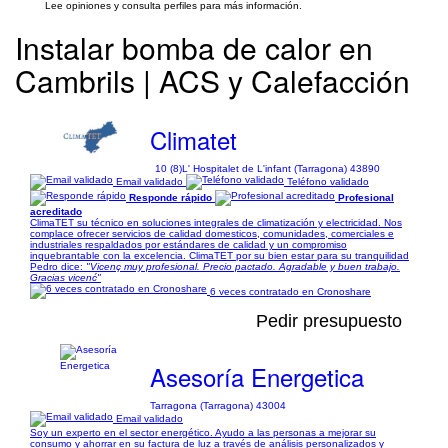
Lee opiniones y consulta perfiles para más información.
Instalar bomba de calor en
Cambrils | ACS y Calefacción
Climatet
10 (8)
L' Hospitalet de L'infant (Tarragona) 43890
Email validado
Teléfono validado
Responde rápido
Profesional
acreditado
ClimaTET su técnico en soluciones integrales de climatización y electricidad. Nos
complace ofrecer servicios de calidad domesticos, comunidades, comerciales e
industriales respaldados por estándares de calidad y un compromiso
inquebrantable con la excelencia. ClimaTET por su bien estar para su tranquilidad
Pedro dice:
"Vicenç muy profesional. Precio pactado. Agradable y buen trabajo.
Gracias vicenć"
6 veces contratado en Cronoshare
Pedir presupuesto
Asesoría Energetica
Tarragona (Tarragona) 43004
Email validado
Soy un experto en el sector energético. Ayudo a las personas a mejorar su
consumo y ahorrar en su factura de luz a través de análisis personalizados y