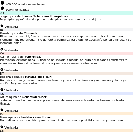
+60.000 opiniones recibidas
100% verificadas
JO
Jorge opina de
Insama Soluciones Energéticas
:
Muy rápido y profesional a pesar de desplazarse desde una zona alejada
Verificada
RO
Roseta opina de
Climavita
:
El asesor o comercial, Javi, que vino a mi casa para ver lo que yo quería, ha sido en todo
momento muy profesiona. l me generó la confianza para que yo apostasía por su empresa y de
momento están...
Verificada
CA
Carmen opina de
Voltermica
:
Profesional extraordinario. Al final no he llegado a ningún acuerdo por razones estrictamente
económicas. Pero el profesional busca y estudia diversas posibilidades.
Verificada
BT
Begoña opina de
Instalaciones Tain
:
Una atención muy buena, nos dio facilidades para ver la instalación y nos aconsejo la mejor
opción. Muy recomendable
Verificada
AS
Arturo opina de
Sebastián Núñez
:
Todavía no me ha mandado el presupuesto de aerotermia solicitado. Le llamaré por teléfono.
Gracias
Verificada
MA
Maria opina de
Instalaciones Fonmi
:
No pudimos concretar visita, pero aclaró mis dudas ante la posibilidades que puedo tener.
Verificada
CR