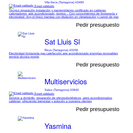
Vila-Seca (Tarragona) 43480
Email validado
Técnico reparación instalación y mantenimiento certificado en calderas,
calentadores, aire acondicionado, termos... Con conocimientos de fontanería y
electricidad. Soy el típico manitas con titulación en climatización y carnet de gas
Pedir presupuesto
Sat Lluis Sl
Reus (Tarragona) 43206
Electricidad fontaneria gas calefacción aire acondicionado energías renovables
servicio técnico propio
Pedir presupuesto
Multiservicios
Salou (Tarragona) 43840
Email validado
Servicio a domicilio, reparación de electrodomésticos, aires acondicionados,
calderas, ofreciendo bienestar y solución a nuestros clientes
Pedir presupuesto
Yasmina