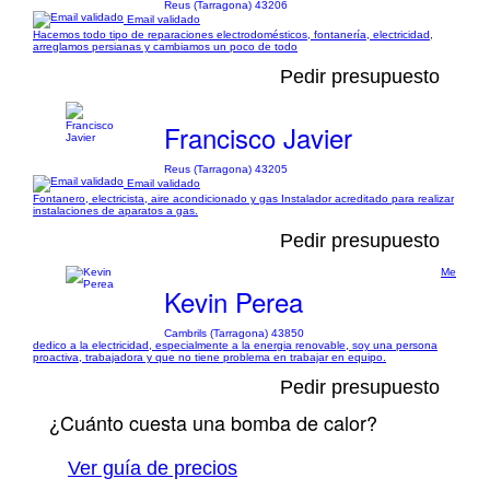
Reus (Tarragona) 43206
Email validado
Hacemos todo tipo de reparaciones electrodomésticos, fontanería, electricidad,
arreglamos persianas y cambiamos un poco de todo
Pedir presupuesto
Francisco Javier
Reus (Tarragona) 43205
Email validado
Fontanero, electricista, aire acondicionado y gas Instalador acreditado para realizar
instalaciones de aparatos a gas.
Pedir presupuesto
Me
Kevin Perea
Cambrils (Tarragona) 43850
dedico a la electricidad, especialmente a la energia renovable, soy una persona
proactiva, trabajadora y que no tiene problema en trabajar en equipo.
Pedir presupuesto
¿Cuánto cuesta una bomba de calor?
Ver guía de precios