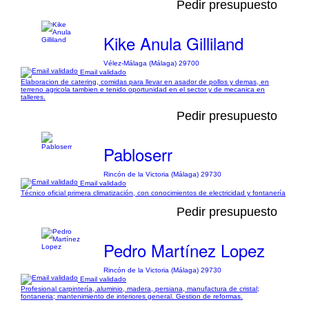
Pedir presupuesto
Kike Anula Gilliland
Vélez-Málaga (Málaga) 29700
Email validado
Elaboracion de catering, comidas para llevar en asador de pollos y demas, en
terreno agricola tambien e tenido oportunidad en el sector y de mecanica en
talleres.
Pedir presupuesto
Pabloserr
Rincón de la Victoria (Málaga) 29730
Email validado
Técnico oficial primera climatización, con conocimientos de electricidad y fontanería
Pedir presupuesto
Pedro Martínez Lopez
Rincón de la Victoria (Málaga) 29730
Email validado
Profesional carpintería, aluminio, madera, persiana, manufactura de cristal;
fontaneria; mantenimiento de interiores general. Gestion de reformas.