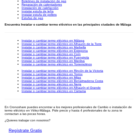
Boletines de instalación de gas
Reparación de calentadores
Instalación de calefacción
Instalar estufa de leña
Instalar estufa de pellets
Estufas de gas
Encuentra Instalar o cambiar termo eléctrico en las principales ciudades de Málaga
Instalar o cambiar termo eléctrico en Málaga
Instalar o cambiar termo eléctrico en Alhaurín de la Torre
Instalar o cambiar termo eléctrico en Marbella
Instalar o cambiar termo eléctrico en Estepona
Instalar o cambiar termo eléctrico en Coín
Instalar o cambiar termo eléctrico en Fuengirola
Instalar o cambiar termo eléctrico en Manilva
Instalar o cambiar termo eléctrico en Torremolinos
Instalar o cambiar termo eléctrico en Rincón de la Victoria
Instalar o cambiar termo eléctrico en Torrox
Instalar o cambiar termo eléctrico en Mijas
Instalar o cambiar termo eléctrico en Benalmadena Costa
Instalar o cambiar termo eléctrico en Nerja
Instalar o cambiar termo eléctrico en Alhaurín el Grande
Instalar o cambiar termo eléctrico en Cártama
En Cronoshare puedes encontrar a los mejores profesionales de Cambio o instalación de
termo eléctrico en Vélez-Málaga. Pide precio y hasta 4 profesionales de tu zona te
contactan a las pocas horas.
¿Quieres trabajar con nosotros?
Regístrate Gratis