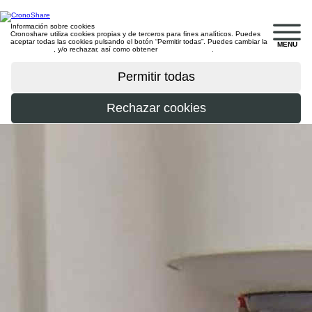
Información sobre cookies
Cronoshare utiliza cookies propias y de terceros para fines analíticos. Puedes
aceptar todas las cookies pulsando el botón “Permitir todas”. Puedes cambiar la
MENU
configuración
, y/o rechazar, así como obtener
más información
.