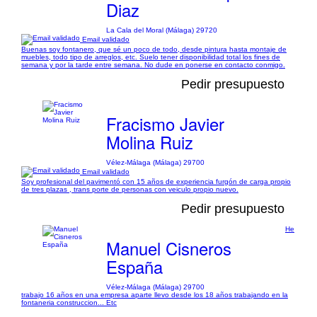
Diaz
La Cala del Moral (Málaga) 29720
Email validado
Buenas soy fontanero, que sé un poco de todo, desde pintura hasta montaje de
muebles, todo tipo de arreglos, etc. Suelo tener disponibilidad total los fines de
semana y por la tarde entre semana. No dude en ponerse en contacto conmigo.
Pedir presupuesto
Fracismo Javier
Molina Ruiz
Vélez-Málaga (Málaga) 29700
Email validado
Soy profesional del pavimentó con 15 años de experiencia furgón de carga propio
de tres plazas , trans porte de personas con veiculo propio nuevo.
Pedir presupuesto
He
Manuel Cisneros
España
Vélez-Málaga (Málaga) 29700
trabajo 16 años en una empresa aparte llevo desde los 18 años trabajando en la
fontaneria construccion... Etc