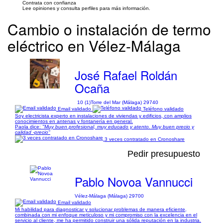
Contrata con confianza
Lee opiniones y consulta perfiles para más información.
Cambio o instalación de termo
eléctrico en Vélez-Málaga
José Rafael Roldán
Ocaña
10 (1)
Torre del Mar (Málaga) 29740
Email validado
Teléfono validado
Soy electricista experto en instalaciones de viviendas y edificios, con amplios
conocimientos en antenas y fontanería en general.
Paola dice:
"Muy buen profesional, muy educado y atento. Muy buen precio y
calidad -precio"
3 veces contratado en Cronoshare
Pedir presupuesto
Pablo Novoa Vannucci
Vélez-Málaga (Málaga) 29700
Email validado
Mi habilidad para diagnosticar y solucionar problemas de manera eficiente,
combinada con mi enfoque meticuloso y mi compromiso con la excelencia en el
servicio al cliente, me ha permitido construir una sólida reputación en la industria.