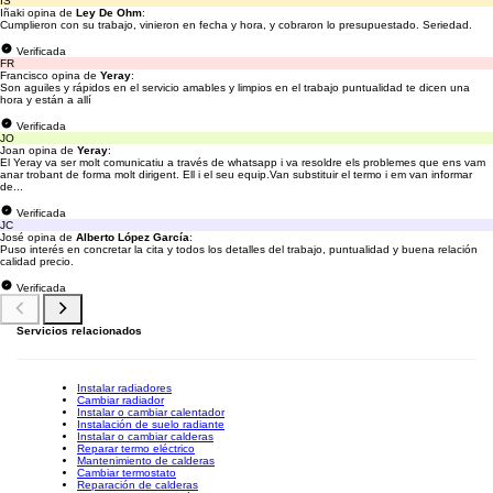
IS
Iñaki opina de
Ley De Ohm
:
Cumplieron con su trabajo, vinieron en fecha y hora, y cobraron lo presupuestado. Seriedad.
Verificada
FR
Francisco opina de
Yeray
:
Son aguiles y rápidos en el servicio amables y limpios en el trabajo puntualidad te dicen una
hora y están a allí
Verificada
JO
Joan opina de
Yeray
:
El Yeray va ser molt comunicatiu a través de whatsapp i va resoldre els problemes que ens vam
anar trobant de forma molt dirigent. Ell i el seu equip.Van substituir el termo i em van informar
de...
Verificada
JC
José opina de
Alberto López García
:
Puso interés en concretar la cita y todos los detalles del trabajo, puntualidad y buena relación
calidad precio.
Verificada
Servicios relacionados
Instalar radiadores
Cambiar radiador
Instalar o cambiar calentador
Instalación de suelo radiante
Instalar o cambiar calderas
Reparar termo eléctrico
Mantenimiento de calderas
Cambiar termostato
Reparación de calderas