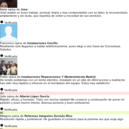
Marie opina de
Jose
:
José realizó un buen trabajo, puntual, limpio y muy comprometido con su labor, lo recomendaría
ampliamente y sin duda, que repetiría de volver a necesitar de sus servicios.
Verificada
Francesco opina de
Instalaciones Carrillo
:
Realmente solo llegamos a hablar telefónicamente, pues elegí a otro fuera de Cronoshare.
Saludos.
Verificada
Pablo opina de
Instalaciones Reparaciones Y Mantenimiento Madrid
:
He tenido problemas con un termo electrico, instalado en un sitio de difícil acceso y realmente
han sido muy rápidos y eficaces en el reemplazo del equipo. Estoy muy satisfecho.
Verificada
JU
Julio opina de
Alberto López García
:
Rápido, eficaz..y honrado. Trato con mucha claridad Me contacto a continuación de poner mi
petición y puso mucho interés. Buenas persona y buen profesional
Verificada
MI
Milagros opina de
Reformas Integrales Germán Ríos
:
Resolución rápida y profesional. He guardado el contacto para la próxima vez que surja algo.
Verificada