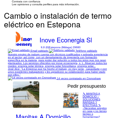
Contrata con confianza
Lee opiniones y consulta perfiles para más información.
Cambio o instalación de termo
eléctrico en Estepona
Inove Econergia Sl
9,8 (6)
Estepona (Málaga) 29680
Email validado
Teléfono validado
Nuestro equipo de trabajo cuenta con técnicos cualificados y sobrada experiencia
en el sector, así como, con un departamento de ingeniería con formación
específica en la materia, para poder dar solución a todos los retos que nos sean
planteados. Los servicios ofrecidos por inove ecoenergía, s. L. Abarcan todos los
niveles: energía solar térmica, energía solar fotovoltaica, energía solar...
José dice:
"La Empresa que ha hecho el trabajo, es muy seria , capacitada y con
unos excelentes trabajadores y les agradezco su colaboración para haber dado
con ellos."
14 veces contratado en Cronoshare
Pedir presupuesto
🔧 MANITAS A
DOMICILIO –
SOLUCIONES
RÁPIDAS Y
1/12
EFECTIVAS 🔧
¿Necesitas arreglos
en casa y no tienes
Manitas A Domicilio
tiempo o
herramientas?