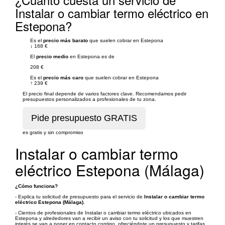
Instalar o cambiar termo eléctrico en
Estepona?
Es el
precio más barato
que suelen cobrar en Estepona
↓
168 €
El
precio medio
en Estepona es de
208 €
Es el
precio más caro
que suelen cobrar en Estepona
↑
239 €
El precio final depende de varios factores clave. Recomendamos pedir
presupuestos personalizados a profesionales de tu zona.
es gratis y sin compromiso
Instalar o cambiar termo
eléctrico Estepona (Málaga)
¿Cómo funciona?
- Explica tu solicitud de presupuesto para el servicio de
Instalar o cambiar termo
eléctrico Estepona (Málaga)
.
- Cientos de profesionales de Instalar o cambiar termo eléctrico ubicados en
Estepona y alrededores van a recibir un aviso con tu solicitud y los que muestren
interés se van a poner en contacto contigo, ofreciéndote un presupuesto y tarifas