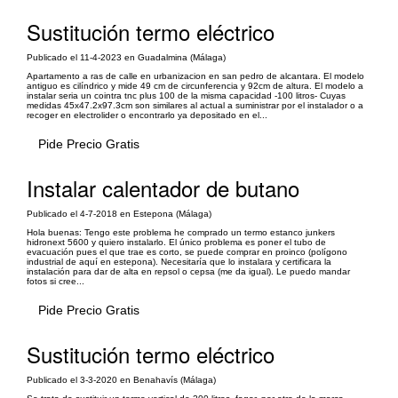
Sustitución termo eléctrico
Publicado el 11-4-2023 en Guadalmina (Málaga)
Apartamento a ras de calle en urbanizacion en san pedro de alcantara. El modelo
antiguo es cilíndrico y mide 49 cm de circunferencia y 92cm de altura. El modelo a
instalar seria un cointra tnc plus 100 de la misma capacidad -100 litros- Cuyas
medidas 45x47.2x97.3cm son similares al actual a suministrar por el instalador o a
recoger en electrolider o encontrarlo ya depositado en el...
Pide Precio Gratis
Instalar calentador de butano
Publicado el 4-7-2018 en Estepona (Málaga)
Hola buenas: Tengo este problema he comprado un termo estanco junkers
hidronext 5600 y quiero instalarlo. El único problema es poner el tubo de
evacuación pues el que trae es corto, se puede comprar en proinco (polígono
industrial de aquí en estepona). Necesitaría que lo instalara y certificara la
instalación para dar de alta en repsol o cepsa (me da igual). Le puedo mandar
fotos si cree...
Pide Precio Gratis
Sustitución termo eléctrico
Publicado el 3-3-2020 en Benahavís (Málaga)