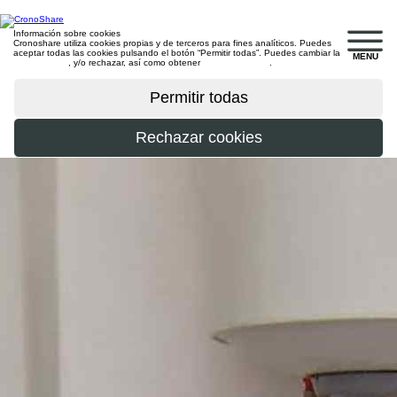
Información sobre cookies
Cronoshare utiliza cookies propias y de terceros para fines analíticos. Puedes
aceptar todas las cookies pulsando el botón “Permitir todas”. Puedes cambiar la
MENU
configuración
, y/o rechazar, así como obtener
más información
.