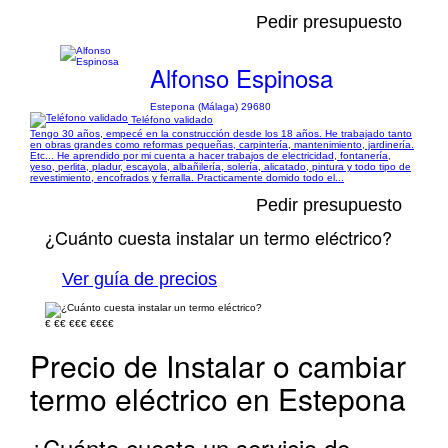
Pedir presupuesto
Alfonso Espinosa
Estepona (Málaga) 29680
Teléfono validado
Tengo 30 años, empecé en la construcción desde los 18 años. He trabajado tanto
en obras grandes como reformas pequeñas, carpintería, mantenimiento, jardinería.
Etc... He aprendido por mi cuenta a hacer trabajos de electricidad, fontanería,
yeso, perlita, pladur, escayola, albañilería, solería, alicatado, pintura y todo tipo de
revestimiento, encofrados y ferralla. Practicamente domido todo el...
Pedir presupuesto
¿Cuánto cuesta instalar un termo eléctrico?
Ver guía de precios
€
€€
€€€
€€€€
Precio de Instalar o cambiar
termo eléctrico en Estepona
¿Cuánto cuesta un servicio de