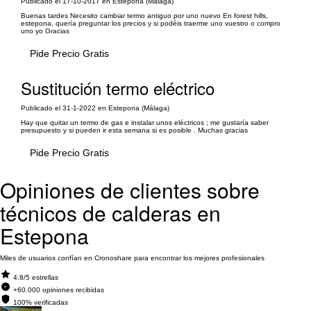
Publicado el 17-10-2017 en Estepona (Málaga)
Buenas tardes Necesito cambiar termo antiguo por uno nuevo En forest hills,
estepona, quería preguntar los precios y si podéis traerme uno vuestro o compro
uno yo Gracias
Pide Precio Gratis
Sustitución termo eléctrico
Publicado el 31-1-2022 en Estepona (Málaga)
Hay que quitar un termo de gas e instalar unos eléctricos ; me gustaría saber
presupuesto y si pueden ir esta semana si es posible . Muchas gracias
Pide Precio Gratis
Opiniones de clientes sobre
técnicos de calderas en
Estepona
Miles de usuarios confían en Cronoshare para encontrar los mejores profesionales
4.8/5 estrellas
+60.000 opiniones recibidas
100% verificadas