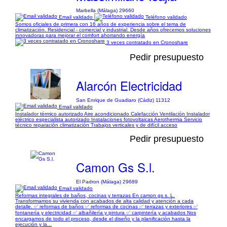
Marbella (Málaga) 29660
Email validado
Teléfono validado
Somos oficiales de primera con 16 años de experiencia sobre el tema de
climatización. Residencial - comercial y industrial. Desde años ofrecemos soluciones
innovadoras para mejorar el comfort ahorrando energía
3 veces contratado en Cronoshare
Pedir presupuesto
Alarcón Electricidad
San Enrique de Guadiaro (Cádiz) 11312
Email validado
Instalador térmico autorizado Aire acondicionado Calefacción Ventilación Instalador
eléctrico especialista autorizado Instalaciones fotovoltaicas Aerothermia Servicio
técnico reparación climatización Trabajos verticales y de difícil acceso
Pedir presupuesto
Camon Gs S.l.
El Padron (Málaga) 29689
Email validado
Reformas integrales de baños, cocinas y terrazas En camon gs s. L.
Transformamos su vivienda con acabados de alta calidad y atención a cada
detalle. ✅ reformas de baños ✅ reformas de cocinas ✅ terrazas y exteriores ✅
fontanería y electricidad ✅ albañilería y pintura ✅ carpintería y acabados Nos
encargamos de todo el proceso, desde el diseño y la planificación hasta la
ejecución y la...