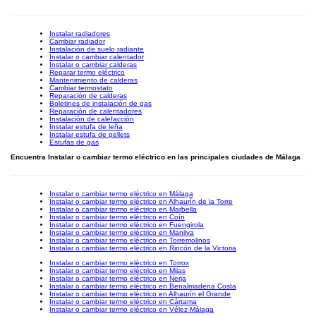
Instalar radiadores
Cambiar radiador
Instalación de suelo radiante
Instalar o cambiar calentador
Instalar o cambiar calderas
Reparar termo eléctrico
Mantenimiento de calderas
Cambiar termostato
Reparación de calderas
Boletines de instalación de gas
Reparación de calentadores
Instalación de calefacción
Instalar estufa de leña
Instalar estufa de pellets
Estufas de gas
Encuentra Instalar o cambiar termo eléctrico en las principales ciudades de Málaga
Instalar o cambiar termo eléctrico en Málaga
Instalar o cambiar termo eléctrico en Alhaurín de la Torre
Instalar o cambiar termo eléctrico en Marbella
Instalar o cambiar termo eléctrico en Coín
Instalar o cambiar termo eléctrico en Fuengirola
Instalar o cambiar termo eléctrico en Manilva
Instalar o cambiar termo eléctrico en Torremolinos
Instalar o cambiar termo eléctrico en Rincón de la Victoria
Instalar o cambiar termo eléctrico en Torrox
Instalar o cambiar termo eléctrico en Mijas
Instalar o cambiar termo eléctrico en Nerja
Instalar o cambiar termo eléctrico en Benalmadena Costa
Instalar o cambiar termo eléctrico en Alhaurín el Grande
Instalar o cambiar termo eléctrico en Cártama
Instalar o cambiar termo eléctrico en Vélez-Málaga