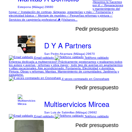
¡Nosotros lo hacemos
por ti! ✅ Reparaciones
Estepona (Málaga) 29680
y mantenimiento del
hogar ✅ Instalación de cortinas, lámparas, estanterías y más ✅ Fontanería y
electricidad básica ✅ Montaje de muebles ✅ Pequeñas reformas y pintura ✅
Servicios de carpintería profesional 🪵 (Visítanos...
Pedir presupuesto
D Y A Partners
San Pedro Alcantara (Málaga) 29670
Email validado
Teléfono validado
Empresa dedicada a multiservicios!! Prácticamente gestionamos y realizamos todos
los avisos y averías ; reformas y obra mayor ; todo tipo de averías en apartamentos
y villas vacacionales. Aire acondicionado. Fontanería. Electricidad y domótica.
Pintura. Obras y reformas. Manitas. Mantenimiento de comunidades. Jardinería y
paisajismo.
4 veces contratado en Cronoshare
Pedir presupuesto
Multiservicios Mircea
San Luis de Sabinillas (Málaga) 29692
Email validado
Teléfono validado
Pedir presupuesto