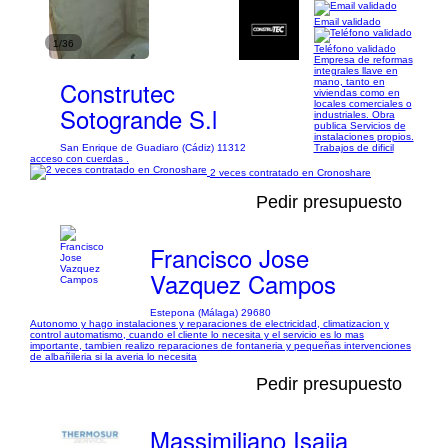
Email validado
1/36
Teléfono validado
Empresa de reformas
integrales llave en
Construtec
mano, tanto en
viviendas como en
locales comerciales o
Sotogrande S.l
industriales. Obra
publica Servicios de
instalaciones propios.
San Enrique de Guadiaro (Cádiz) 11312
Trabajos de dificil
acceso con cuerdas .
2 veces contratado en Cronoshare
Pedir presupuesto
Francisco Jose
Vazquez Campos
Estepona (Málaga) 29680
Autonomo y hago instalaciones y reparaciones de electricidad, climatizacion y
control automatismo, cuando el cliente lo necesita y el servicio es lo mas
importante, tambien realizo reparaciones de fontaneria y pequeñas intervenciones
de albañileria si la averia lo necesita
Pedir presupuesto
Massimiliano Isajia