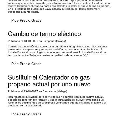
Se trata de sustituir un termo vertical de 200 litros, fagor, por otro de la marca
junkers, que ya está comprado y en el apartamento. El termo está colocado en una
terraza lavadero y el espacio para desinstalarlo e instalar el nuevo termo es grande.
En el presupuesto quiero que vaya incluida la retirada del termo existente y
transporte a punto limpio.
Pide Precio Gratis
Cambio de termo eléctrico
Publicado el 13-10-2021 en Estepona (Málaga)
Cambio de termo eléctrico como parte de reforma integral de cocina. Necesitamos
presupuestos separados para tomar decisión con respecto a la distribución: 1.
Instalación en el mismo lugar donde se encuentra el viejo 2. Instalación en el otro
lado de la cocina Trabajo a realizar a mediados de nov entre 8-13
Pide Precio Gratis
Sustituir el Calentador de gas
propano actual por uno nuevo
Publicado el 13-10-2017 en Cancelada (Málaga)
Han realizado la revision del gas y el termo no cumple con la normativa actual ,
debería de tener un tiro forzado y tras la instalación del nuevo termo tiene que
rellenar los documentos de la empresa verificando que ha instalado el termo y el
problema se ha solucionado
Pide Precio Gratis