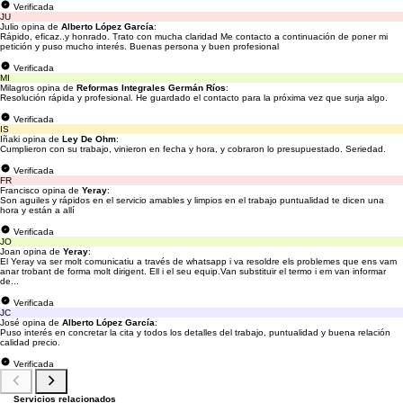
Verificada
JU
Julio opina de
Alberto López García
:
Rápido, eficaz..y honrado. Trato con mucha claridad Me contacto a continuación de poner mi
petición y puso mucho interés. Buenas persona y buen profesional
Verificada
MI
Milagros opina de
Reformas Integrales Germán Ríos
:
Resolución rápida y profesional. He guardado el contacto para la próxima vez que surja algo.
Verificada
IS
Iñaki opina de
Ley De Ohm
:
Cumplieron con su trabajo, vinieron en fecha y hora, y cobraron lo presupuestado. Seriedad.
Verificada
FR
Francisco opina de
Yeray
:
Son aguiles y rápidos en el servicio amables y limpios en el trabajo puntualidad te dicen una
hora y están a allí
Verificada
JO
Joan opina de
Yeray
:
El Yeray va ser molt comunicatiu a través de whatsapp i va resoldre els problemes que ens vam
anar trobant de forma molt dirigent. Ell i el seu equip.Van substituir el termo i em van informar
de...
Verificada
JC
José opina de
Alberto López García
:
Puso interés en concretar la cita y todos los detalles del trabajo, puntualidad y buena relación
calidad precio.
Verificada
Servicios relacionados