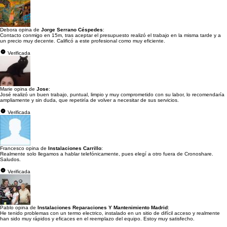
Debora opina de
Jorge Serrano Céspedes
:
Contacto conmigo en 15m, tras aceptar el presupuesto realizó el trabajo en la misma tarde y a
un precio muy decente. Calificó a este profesional como muy eficiente.
Verificada
Marie opina de
Jose
:
José realizó un buen trabajo, puntual, limpio y muy comprometido con su labor, lo recomendaría
ampliamente y sin duda, que repetiría de volver a necesitar de sus servicios.
Verificada
Francesco opina de
Instalaciones Carrillo
:
Realmente solo llegamos a hablar telefónicamente, pues elegí a otro fuera de Cronoshare.
Saludos.
Verificada
Pablo opina de
Instalaciones Reparaciones Y Mantenimiento Madrid
:
He tenido problemas con un termo electrico, instalado en un sitio de difícil acceso y realmente
han sido muy rápidos y eficaces en el reemplazo del equipo. Estoy muy satisfecho.