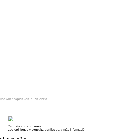
trico Arrancapins Jesus - Valencia
Contrata con confianza
Lee opiniones y consulta perfiles para más información.