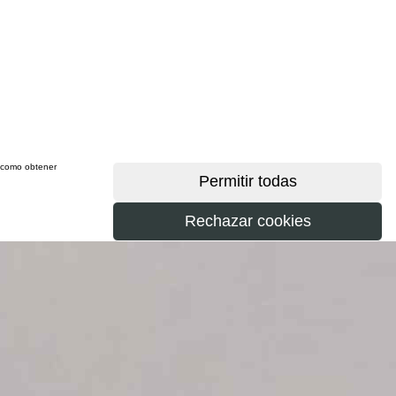
sí como obtener
más