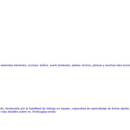
iviendas interiores: cocinas, baños, suelo laminado, pladur, techos, pintura y muchas más accio
izado, destacado por la habilidad de trabajo en equipo, capacidad de aprendizaje de forma rápi
 más detalles sobre mi. /in/douglas-verdú-