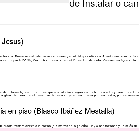
de Instalar o ca
s Jesus)
 horario. Retirar actual calentador de butano y sustituirlo por eléctrico. Anteriormente ya había c
provocada por la DANA, Cronoshare pone a disposición de los afectados Cronoshare Ayuda. Un...
no de estos antiguos que cuando quieres calentar el agua los enchufas a la luz y cuando no lo
o gimnasio, creo que el termo eléctrico que tengo se me ha roto por ese motivo, porque es dem
ia en piso (Blasco Ibáñez Mestalla)
 un cuarto trastero anexo a la cocina (a 5 metros de la galería). Hay 4 habitaciones y un salón de
 actualmente es cerámico y se va a recubrir con paneles vinilicos después de la instalación de l