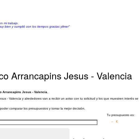
en mi trabajo.
y bien y cumplió con los tiempos gracias yilmer"
ico Arrancapins Jesus - Valencia
co Arrancapins Jesus - Valencia
.
esus - Valencia y alrededores van a recibir un aviso con tu solicitud y los que muestren interés 
a poder comparar los presupuestos y tomar la mejor decisión.
Tu presupuesto es:
– €