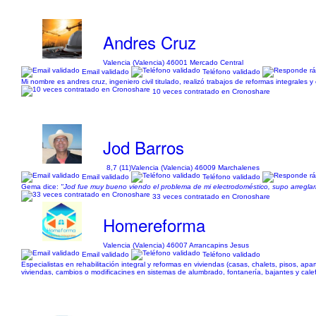
Andres Cruz
Valencia (Valencia) 46001 Mercado Central
Email validado
Teléfono validado
Mi nombre es andres cruz, ingeniero civil titulado, realizó trabajos de reformas integrales
10 veces contratado en Cronoshare
Jod Barros
8,7 (11)
Valencia (Valencia) 46009 Marchalenes
Email validado
Teléfono validado
Gema dice:
"Jod fue muy bueno viendo el problema de mi electrodoméstico, supo arreglarl
33 veces contratado en Cronoshare
Homereforma
Valencia (Valencia) 46007 Arrancapins Jesus
Email validado
Teléfono validado
Especialistas en rehabilitación integral y reformas en viviendas (casas, chalets, pisos, 
viviendas, cambios o modificacines en sistemas de alumbrado, fontanería, bajantes y calef