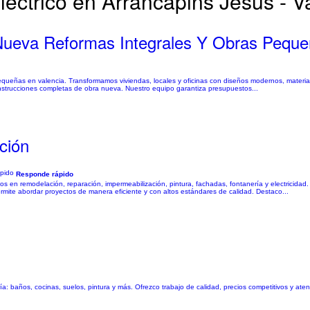
léctrico en Arrancapins Jesus - V
Nueva Reformas Integrales Y Obras Pequ
equeñas en valencia. Transformamos viviendas, locales y oficinas con diseños modernos, materiale
strucciones completas de obra nueva. Nuestro equipo garantiza presupuestos...
ción
Responde rápido
tos en remodelación, reparación, impermeabilización, pintura, fachadas, fontanería y electricida
rmite abordar proyectos de manera eficiente y con altos estándares de calidad. Destaco...
ía: baños, cocinas, suelos, pintura y más. Ofrezco trabajo de calidad, precios competitivos y ate