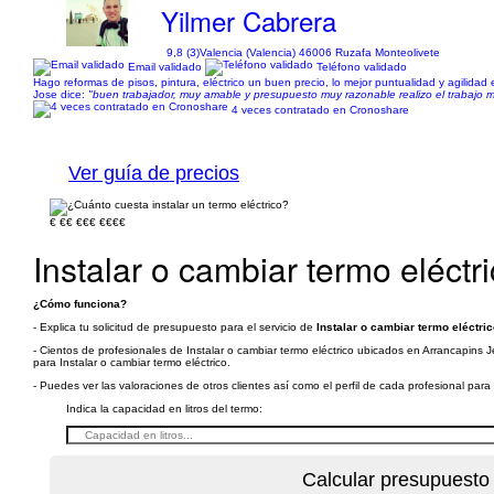
Yilmer Cabrera
9,8 (3)
Valencia (Valencia) 46006 Ruzafa Monteolivete
Email validado
Teléfono validado
Hago reformas de pisos, pintura, eléctrico un buen precio, lo mejor puntualidad y agilidad 
Jose dice:
"buen trabajador, muy amable y presupuesto muy razonable realizo el trabajo mu
4 veces contratado en Cronoshare
Ver guía de precios
€
€€
€€€
€€€€
Instalar o cambiar termo eléctr
¿Cómo funciona?
- Explica tu solicitud de presupuesto para el servicio de
Instalar o cambiar termo eléctri
- Cientos de profesionales de Instalar o cambiar termo eléctrico ubicados en Arrancapins J
para Instalar o cambiar termo eléctrico.
- Puedes ver las valoraciones de otros clientes así como el perfil de cada profesional par
Indica la capacidad en litros del termo: