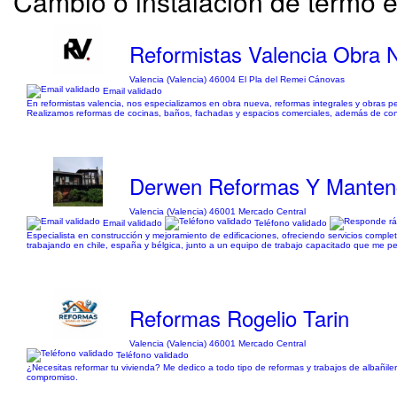
Cambio o instalación de termo e
Reformistas Valencia Obra 
Valencia (Valencia) 46004 El Pla del Remei Cánovas
Email validado
En reformistas valencia, nos especializamos en obra nueva, reformas integrales y obras p
Realizamos reformas de cocinas, baños, fachadas y espacios comerciales, además de con
Derwen Reformas Y Manten
Valencia (Valencia) 46001 Mercado Central
Email validado
Teléfono validado
Especialista en construcción y mejoramiento de edificaciones, ofreciendo servicios comple
trabajando en chile, españa y bélgica, junto a un equipo de trabajo capacitado que me pe
Reformas Rogelio Tarin
Valencia (Valencia) 46001 Mercado Central
Teléfono validado
¿Necesitas reformar tu vivienda? Me dedico a todo tipo de reformas y trabajos de albañiler
compromiso.