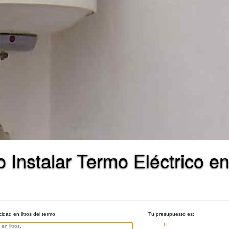
Instalar Termo Eléctrico en
idad en litros del termo:
Tu presupuesto es:
– €