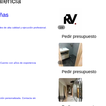
alencia
eñas
s de alta calidad y ejecución profesional.
1/8
Pedir presupuesto
d. Cuento con años de experiencia
1/12
Pedir presupuesto
nción personalizada. Contacta sin
1/11