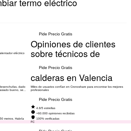
mbiar termo eléctrico
Pide Precio Gratis
Opiniones de clientes
sobre técnicos de
alentador eléctrico
Pide Precio Gratis
calderas en Valencia
s desenchufas, dado
Miles de usuarios confían en Cronoshare para encontrar los mejores
asiado bueno, se...
profesionales
Pide Precio Gratis
4.8/5 estrellas
+60.000 opiniones recibidas
 50 metros. Habría
100% verificadas
os...
FC