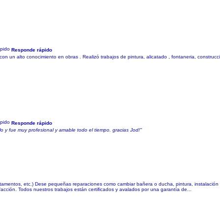
Responde rápido
 y con un alto conocimiento en obras . Realizó trabajos de pintura, alicatado , fontaneria, constr
Responde rápido
o y fue muy profesional y amable todo el tiempo. gracias Jod!"
apartamentos, etc.) Dese pequeñas reparaciones como cambiar bañera o ducha, pintura, instalación
acción. Todos nuestros trabajos están certificados y avalados por una garantía de...