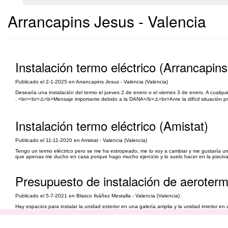
Arrancapins Jesus - Valencia
Instalación termo eléctrico (Arrancapin
Publicado el 2-1-2025 en Arrancapins Jesus - Valencia (Valencia)
Desearía una instalación del termo el jueves 2 de enero o el viernes 3 de enero. A cualquier
. <br><br>⚠️<b>Mensaje importante debido a la DANA</b>⚠️<br>Ante la difícil situación 
Instalación termo eléctrico (Amistat)
Publicado el 11-11-2020 en Amistat - Valencia (Valencia)
Tengo un termo eléctrico pero se me ha estropeado, me lo voy a cambiar y me gustaría u
que apenas me ducho en casa porque hago mucho ejercicio y lo suelo hacer en la piscina 
Presupuesto de instalación de aeroterm
Publicado el 5-7-2021 en Blasco Ibáñez Mestalla - Valencia (Valencia)
Hay espacios para instalar la unidad exterior en una galería amplia y la unidad interior en
que colocar unos 9 fancoils de suelo canalizando los tubos haciendo rozas por el suelo que