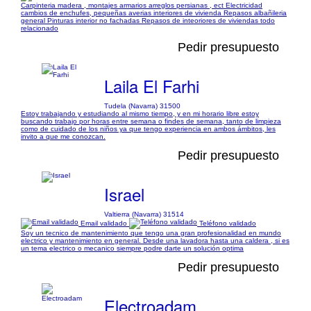
Carpinteria madera , montajes armarios arreglos persianas , ect Electricidad
cambios de enchufes, pequeñas averias interiores de vivienda Repasos albañileria
general Pinturas interior no fachadas Repasos de inteoriores de viviendas todo
relacionado
Pedir presupuesto
Laila El Farhi
Tudela (Navarra) 31500
Estoy trabajando y estudiando al mismo tiempo, y en mi horario libre estoy
buscando trabajo por horas entre semana o findes de semana, tanto de limpieza
como de cuidado de los niños ya que tengo experiencia en ambos ámbitos, les
invito a que me conozcan.
Pedir presupuesto
Israel
Valtierra (Navarra) 31514
Email validado
Teléfono validado
Soy un tecnico de mantenimiento que tengo una gran profesionalidad en mundo
electrico y mantenimiento en general. Desde una lavadora hasta una caldera , si es
un tema electrico o mecanico siempre podre darte un solución optima
Pedir presupuesto
Electroadam