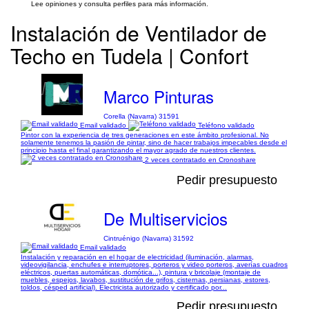
Lee opiniones y consulta perfiles para más información.
Instalación de Ventilador de
Techo en Tudela | Confort
Marco Pinturas
Corella (Navarra) 31591
Email validado
Teléfono validado
Pintor con la experiencia de tres generaciones en este ámbito profesional. No
solamente tenemos la pasión de pintar, sino de hacer trabajos impecables desde el
principio hasta el final garantizando el mayor agrado de nuestros clientes.
2 veces contratado en Cronoshare
Pedir presupuesto
De Multiservicios
Cintruénigo (Navarra) 31592
Email validado
Instalación y reparación en el hogar de electricidad (iluminación, alarmas,
videovigilancia, enchufes e interruptores, porteros y video porteros, averías cuadros
eléctricos, puertas automáticas, domótica...), pintura y bricolaje (montaje de
muebles, espejos, lavabos, sustitución de grifos, cisternas, persianas, estores,
toldos, césped artificial). Electricista autorizado y certificado por...
Pedir presupuesto