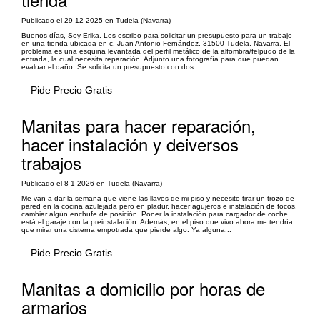
Publicado el 29-12-2025 en Tudela (Navarra)
Buenos días, Soy Erika. Les escribo para solicitar un presupuesto para un trabajo
en una tienda ubicada en c. Juan Antonio Fernández, 31500 Tudela, Navarra. El
problema es una esquina levantada del perfil metálico de la alfombra/felpudo de la
entrada, la cual necesita reparación. Adjunto una fotografía para que puedan
evaluar el daño. Se solicita un presupuesto con dos...
Pide Precio Gratis
Manitas para hacer reparación,
hacer instalación y deiversos
trabajos
Publicado el 8-1-2026 en Tudela (Navarra)
Me van a dar la semana que viene las llaves de mi piso y necesito tirar un trozo de
pared en la cocina azulejada pero en pladur, hacer agujeros e instalación de focos,
cambiar algún enchufe de posición. Poner la instalación para cargador de coche
está el garaje con la preinstalación. Además, en el piso que vivo ahora me tendría
que mirar una cisterna empotrada que pierde algo. Ya alguna...
Pide Precio Gratis
Manitas a domicilio por horas de
armarios