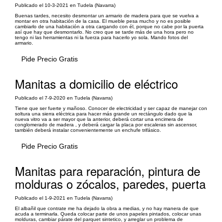
Publicado el 10-3-2021 en Tudela (Navarra)
Buenas tardes, necesito desmontar un armario de madera para que se vuelva a
montar en otra habitación de la casa. El mueble pesa mucho y no es posible
cambiarlo de una habitación a otra cargando con él, porque no cabe por la puerta
así que hay que desmontarlo. No creo que se tarde más de una hora pero no
tengo ni las herramientas ni la fuerza para hacerlo yo sola. Mando fotos del
armario.
Pide Precio Gratis
Manitas a domicilio de eléctrico
Publicado el 7-9-2020 en Tudela (Navarra)
Tiene que ser fuerte y mañoso. Conocer de electricidad y ser capaz de manejar con
soltura una sierra eléctrica para hacer más grande un rectángulo dado que la
nueva vitro va a ser mayor que la anterior, deberá cortar una encimera de
conglomerado de madera , y deberá cargar la placa por escaleras sin ascensor,
también deberá instalar convenientemente un enchufe trifásico.
Pide Precio Gratis
Manitas para reparación, pintura de
molduras o zócalos, paredes, puerta
Publicado el 1-9-2021 en Tudela (Navarra)
El albañil que contrate me ha dejado la obra a medias, y no hay manera de que
acuda a terminarla. Queda colocar parte de unos papeles pintados, colocar unas
molduras, cambiar párate del parquet sintetico, y arreglar un problema de