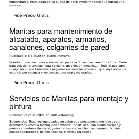
humendades, entra agua por la puerta de patio interior y habria que buscar una
solución.
Pide Precio Gratis
Manitas para mantenimiento de
alicatado, aparatos, armarios,
canalones, colgantes de pared
Publicado el 8-6-2020 en Tudela (Navarra)
Ncesito un manitas , más o menos, en principio 3 dias / semana 4 hrs./ día . Sería
para solucionar averias ( una persiana, un grifo, un armario...... Todo lo que surja .
Si algo no puede llamaremos al gremio en cuestion. Además , que vaya revisando
estancia por estancia y ver cositas a mejorar y mejorarlas.
Pide Precio Gratis
Servicios de Manitas para montaje y
pintura
Publicado el 25-10-2021 en Tudela (Navarra)
Buenos dias. Estamos interesados en saber que presupuesto nos dan , para
desmontar y volver a montar, dos armarios: uno de ikea, con cuatro cuerpos y
puertas correderas de cristal, y otro de madera, mucho mas pequeño. Y pintar
ambas habitaciones, de color blanco, o similar. Un saludo-