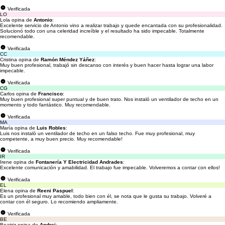
Verificada
LO
Lola opina de
Antonio
:
Excelente servicio de Antonio vino a realizar trabajo y quede encantada con su profesionalidad.
Solucionó todo con una celeridad increíble y el resultado ha sido impecable. Totalmente
recomendable.
Verificada
CC
Cristina opina de
Ramón Méndez Yáñez
:
Muy buen profesional, trabajó sin descanso con interés y buen hacer hasta lograr una labor
impecable.
Verificada
CG
Carlos opina de
Francisco
:
Muy buen profesional super puntual y de buen trato. Nos instaló un ventilador de techo en un
momento y todo fantástico. Muy recomendable.
Verificada
MA
María opina de
Luis Robles
:
Luis nos instaló un ventilador de techo en un falso techo. Fue muy profesional, muy
competente, a muy buen precio. Muy recomendable!
Verificada
IR
Irene opina de
Fontanería Y Electricidad Andrades
:
Excelente comunicación y amabilidad. El trabajo fue impecable. Volveremos a contar con ellos!
Verificada
EL
Elena opina de
Reeni Paspuel
:
Es un profesional muy amable, todo bien con él, se nota que le gusta su trabajo. Volveré a
contar con él seguro. Lo recomiendo ampliamente.
Verificada
BE
Beatriz opina de
Andrei
: