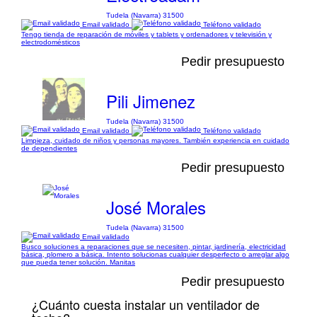
Tudela (Navarra) 31500
Email validado
Teléfono validado
Tengo tienda de reparación de móviles y tablets y ordenadores y televisión y
electrodomésticos
Pedir presupuesto
Pili Jimenez
Tudela (Navarra) 31500
Email validado
Teléfono validado
Limpieza, cuidado de niños y personas mayores. También experiencia en cuidado
de dependientes
Pedir presupuesto
José Morales
Tudela (Navarra) 31500
Email validado
Busco soluciones a reparaciones que se necesiten, pintar, jardinería, electricidad
básica, plomero a básica. Intento solucionas cualquier desperfecto o arreglar algo
que pueda tener solución. Manitas
Pedir presupuesto
¿Cuánto cuesta instalar un ventilador de