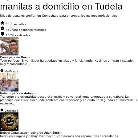
manitas a domicilio en Tudela
Miles de usuarios confían en Cronoshare para encontrar los mejores profesionales
4.8/5 estrellas
+60.000 opiniones recibidas
100% verificadas
Dani opina de
Kevin
:
Todo perfecto. El ventilador ha quedado instalado y funcionando. Kevin es un gran instalador,
muy recomendable.
Verificada
Ruben opina de
Antonio
:
Transmite profesionalidad desde el principio y se ve totalmente entregado a su trabajo. Le
preocupa que el usuario quede contento con el servicio y no duda un segundo en transmitirlo.Si
necesito...
Verificada
Bobydj Organizacion opina de
Juan José
:
Respuesta rapida y trabajo bien hecho, contaremos con el para otras necesidades