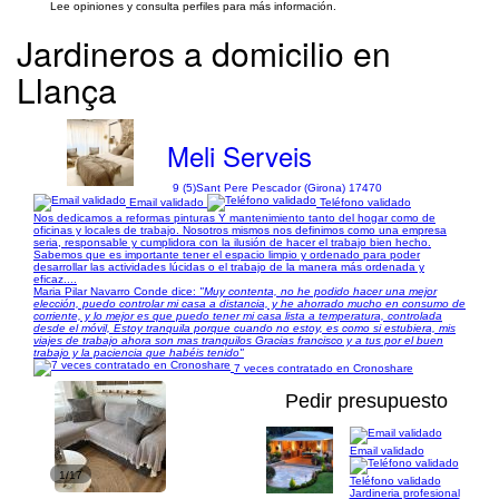
Lee opiniones y consulta perfiles para más información.
Jardineros a domicilio en
Llança
Meli Serveis
9 (5)
Sant Pere Pescador (Girona) 17470
Email validado
Teléfono validado
Nos dedicamos a reformas pinturas Y mantenimiento tanto del hogar como de
oficinas y locales de trabajo. Nosotros mismos nos definimos como una empresa
seria, responsable y cumplidora con la ilusión de hacer el trabajo bien hecho.
Sabemos que es importante tener el espacio limpio y ordenado para poder
desarrollar las actividades lúcidas o el trabajo de la manera más ordenada y
eficaz....
Maria Pilar Navarro Conde dice:
"Muy contenta, no he podido hacer una mejor
elección, puedo controlar mi casa a distancia, y he ahorrado mucho en consumo de
corriente, y lo mejor es que puedo tener mi casa lista a temperatura, controlada
desde el móvil, Estoy tranquila porque cuando no estoy, es como si estubiera, mis
viajes de trabajo ahora son mas tranquilos Gracias francisco y a tus por el buen
trabajo y la paciencia que habéis tenido"
7 veces contratado en Cronoshare
Pedir presupuesto
Email validado
1/17
Teléfono validado
Jardineria profesional