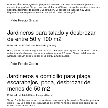
Buenos días, Hola, Quisiera preguntar si hacen trabajos de desbroce previos a
estudio topográfico. Tengo una parcel. La de 400m en canyelles petites, roses que
necesita desbroce de zarzas y vegetación. El acceso es fácil, no hay valla.
Esperando su respuesta, reciban un saludo. Marc armangué
Pide Precio Gratis
Jardineros para talado y desbrozar
de entre 50 y 100 m2
Publicado el 3-5-2022 en Peralada (Girona)
Hola, tinc una caseta al golf de peralada. Fa anys que el jardi es abandonat i cal
retirar totes les heures i treure una olivera que te 25 anys. El meu telefon (amb
watsaap es) Em podeu trucar, si us plau? Em dic aurora
Pide Precio Gratis
Jardineros a domicilio para plaga
escarabajos, poda, desbrozar de
menos de 50 m2
Publicado el 4-7-2025 en Llança (Girona)
Tengo 5 arboles caidos secos, se tienen que cortar y llevarselos. También podar un
cipres.’ Hay una plaga de cucarachas del olmo( no tengo olmos que salen por la
noche al encender la luz