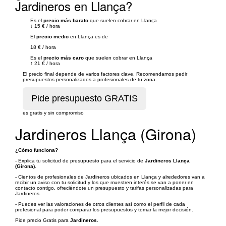
Jardineros en Llança?
Es el
precio más barato
que suelen cobrar en Llança
↓
15 €
/
hora
El
precio medio
en Llança es de
18 €
/
hora
Es el
precio más caro
que suelen cobrar en Llança
↑
21 €
/
hora
El precio final depende de varios factores clave. Recomendamos pedir
presupuestos personalizados a profesionales de tu zona.
es gratis y sin compromiso
Jardineros Llança (Girona)
¿Cómo funciona?
- Explica tu solicitud de presupuesto para el servicio de
Jardineros Llança
(Girona)
.
- Cientos de profesionales de Jardineros ubicados en Llança y alrededores van a
recibir un aviso con tu solicitud y los que muestren interés se van a poner en
contacto contigo, ofreciéndote un presupuesto y tarifas personalizadas para
Jardineros.
- Puedes ver las valoraciones de otros clientes así como el perfil de cada
profesional para poder comparar los presupuestos y tomar la mejor decisión.
Pide precio Gratis para
Jardineros
.