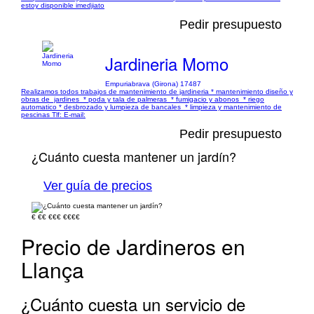
estoy disponible imedjiato
Pedir presupuesto
Jardineria Momo
Empuriabrava (Girona) 17487
Realizamos todos trabajos de mantenimiento de jardineria * mantenimiento diseño y
obras de jardines * poda y tala de palmeras * fumigacio y abonos * riego
automatico * desbrozado y lumpieza de bancales * limpieza y mantenimiento de
pescinas Tlf: E-mail:
Pedir presupuesto
¿Cuánto cuesta mantener un jardín?
Ver guía de precios
€
€€
€€€
€€€€
Precio de Jardineros en
Llança
¿Cuánto cuesta un servicio de