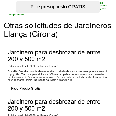
es
gratis
y sin
compromiso
Otras solicitudes de Jardineros
Llança (Girona)
Jardinero para desbrozar de entre
200 y 500 m2
Publicado el 17-6-2020 en Roses (Girona)
Bon dia, Bon dia, Voldria demanar si fan treballs de desbrossament previs a estudi
topogràfic. Tinc una parcel. La de 400m a canyelles petites, roses que necessita
desbrossament d'esbarzers i vegetació. L'accès és fàcil, no hi ha valla. Esperant la
seva resposta, rebin una salutació. Marc armangué Tel.
Pide Precio Gratis
Jardinero para desbrozar de entre
200 y 500 m2
Publicado el 17-6-2020 en Roses (Girona)