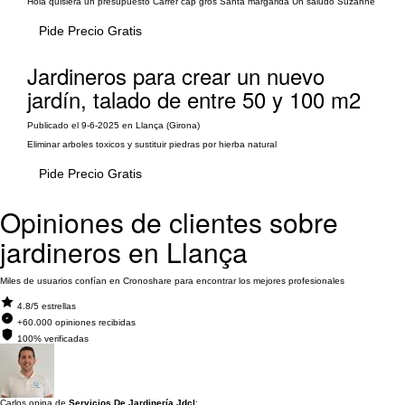
Hola quisiera un presupuesto Carrer cap gros Santa margarida Un saludo Suzanne
Pide Precio Gratis
Jardineros para crear un nuevo
jardín, talado de entre 50 y 100 m2
Publicado el 9-6-2025 en Llança (Girona)
Eliminar arboles toxicos y sustituir piedras por hierba natural
Pide Precio Gratis
Opiniones de clientes sobre
jardineros en Llança
Miles de usuarios confían en Cronoshare para encontrar los mejores profesionales
4.8/5 estrellas
+60.000 opiniones recibidas
100% verificadas
Carlos opina de
Servicios De Jardinería Jdcl
: