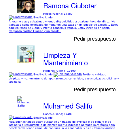
Ramona Ciubotar
Roses (Girona) 17480
Email validado
Ahora no estoy trabajando y tengo disponibilidad a qualquer hora del dia .... He
trabajado como empleada de hogar en una casa en un pueblo de almeria... Estoy
aqui en roses de 1 ano y intento conseguir trabajo. Estoy viviendo en santa
margarida salatar. Gracias y un saludo !
Pedir presupuesto
Limpieza Y
Mantenimiento
Figueres (Girona) 17600
Email validado
Teléfono validado
Limpieza y mantenimiento de apartamentos, comunidad, casas privadas, oficinas y
jardineria
Pedir presupuesto
Muhamed Salifu
Roses (Girona) 17480
Email validado
Hola buenas tardes estoy buscando un trabajo de limpieza o de pintura o de
jardinería o restaurante o de mantenimiento loquesea aprendo muy rápido para
desplazarme tengo carnet de conducir i a lo español muy bien i francés también