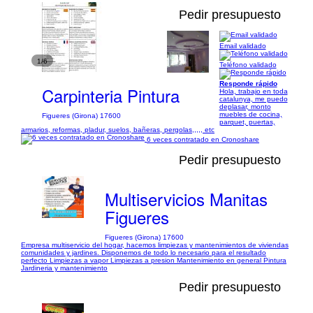
Pedir presupuesto
Email validado
1/6
Teléfono validado
Responde rápido
Carpinteria Pintura
Hola, trabajo en toda
catalunya, me puedo
deplasar, monto
muebles de cocina,
Figueres (Girona) 17600
parquet, puertas,
armarios, reformas, pladur, suelos, bañeras, pergolas,,,,, etc
6 veces contratado en Cronoshare
Pedir presupuesto
Multiservicios Manitas
Figueres
Figueres (Girona) 17600
Empresa multiservicio del hogar, hacemos limpiezas y mantenimientos de viviendas
comunidades y jardines. Disponemos de todo lo necesario para el resultado
perfecto Limpiezas a vapor Limpiezas a presion Mantenimiento en general Pintura
Jardineria y mantenimiento
Pedir presupuesto