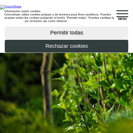
Información sobre cookies
Cronoshare utiliza cookies propias y de terceros para fines analíticos. Puedes
aceptar todas las cookies pulsando el botón “Permitir todas”. Puedes cambiar la
MENU
configuración
, y/o rechazar, así como obtener
más información
.