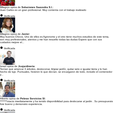
Milagros opina de
Soluciones Saavedra S.l.
:
Juan Carlos es un gran profesional. Muy contenta con el trabajo realizado
Verificada
Milagros opina de
Javier
:
Muy buenos Chicos, Uno de ellos es Agronomo y el otro tiene muchos estudios de este tema,
son muy profesionales, atentos y me han resuelto todas las dudas Espero que con sus
cuidados mejore el...
Verificada
Israel opina de
Jcajardineria
:
Tenían que arrancar 3 árboles, destoconar, limpiar jardín, quitar seto e igualar tierra y lo han
hecho de lujo. Puntuales, hicieron lo que decían, se encargaron de todo, incluido el contenedor
y...
Verificada
Alberto opina de
Pebrav Servicios Sl
:
*******ntacto imediatamente y ha tenido disponibilidad para deslocarse al jardin . Su presupuesto
foie bueno y demonstro experiencia.
Verificada