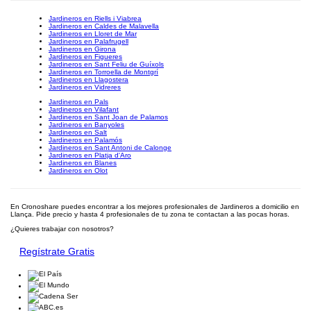
Jardineros en Riells i Viabrea
Jardineros en Caldes de Malavella
Jardineros en Lloret de Mar
Jardineros en Palafrugell
Jardineros en Girona
Jardineros en Figueres
Jardineros en Sant Feliu de Guíxols
Jardineros en Torroella de Montgrí
Jardineros en Llagostera
Jardineros en Vidreres
Jardineros en Pals
Jardineros en Vilafant
Jardineros en Sant Joan de Palamos
Jardineros en Banyoles
Jardineros en Salt
Jardineros en Palamós
Jardineros en Sant Antoni de Calonge
Jardineros en Platja d'Aro
Jardineros en Blanes
Jardineros en Olot
En Cronoshare puedes encontrar a los mejores profesionales de Jardineros a domicilio en
Llança. Pide precio y hasta 4 profesionales de tu zona te contactan a las pocas horas.
¿Quieres trabajar con nosotros?
Regístrate Gratis