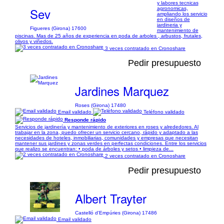
y labores tecnicas
Sev
agronomicas,
ampliando los servicio
en diseños de
jardineria y
Figueres (Girona) 17600
mantenimiento de
piscinas. Mas de 25 años de experiencia en poda de arboles , arbustos, frutales,
olivos y viñedos.
3 veces contratado en Cronoshare
Pedir presupuesto
Jardines Marquez
Roses (Girona) 17480
Email validado
Teléfono validado
Responde rápido
Servicios de jardinería y mantenimiento de exteriores en roses y alrededores. Al
trabajar en la zona, puedo ofrecer un servicio cercano, rápido y adaptado a las
necesidades de hoteles, inmobiliarias, comunidades y empresas que necesitan
mantener sus jardines y zonas verdes en perfectas condiciones. Entre los servicios
que realizo se encuentran: • poda de árboles y setos • limpieza de...
2 veces contratado en Cronoshare
Pedir presupuesto
Albert Trayter
Castelló d'Empúries (Girona) 17486
Email validado