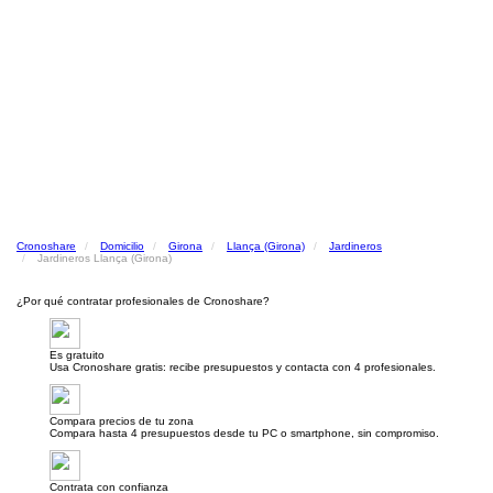
Cronoshare
Domicilio
Girona
Llança (Girona)
Jardineros
Jardineros Llança (Girona)
¿Por qué contratar profesionales de Cronoshare?
Es gratuito
Usa Cronoshare gratis: recibe presupuestos y contacta con 4 profesionales.
Compara precios de tu zona
Compara hasta 4 presupuestos desde tu PC o smartphone, sin compromiso.
Contrata con confianza