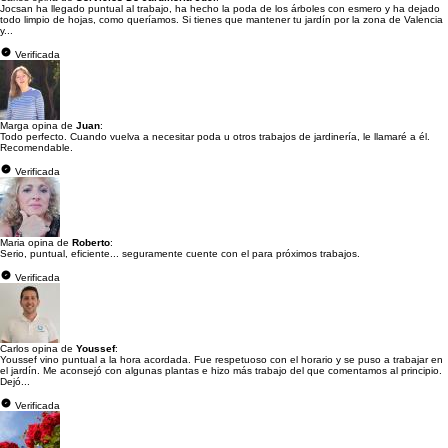
Jocsan ha llegado puntual al trabajo, ha hecho la poda de los árboles con esmero y ha dejado
todo limpio de hojas, como queríamos. Si tienes que mantener tu jardín por la zona de Valencia
y...
Verificada
Marga opina de
Juan
:
Todo perfecto. Cuando vuelva a necesitar poda u otros trabajos de jardinería, le llamaré a él.
Recomendable.
Verificada
Maria opina de
Roberto
:
Serio, puntual, eficiente... seguramente cuente con el para próximos trabajos.
Verificada
Carlos opina de
Youssef
:
Youssef vino puntual a la hora acordada. Fue respetuoso con el horario y se puso a trabajar en
el jardín. Me aconsejó con algunas plantas e hizo más trabajo del que comentamos al principio.
Dejó...
Verificada