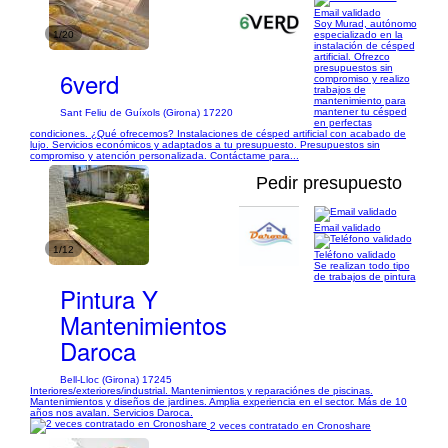
Email validado
Soy Murad, autónomo
1/20
especializado en la
instalación de césped
artificial. Ofrezco
presupuestos sin
6verd
compromiso y realizo
trabajos de
mantenimiento para
mantener tu césped
Sant Feliu de Guíxols (Girona) 17220
en perfectas
condiciones. ¿Qué ofrecemos? Instalaciones de césped artificial con acabado de
lujo. Servicios económicos y adaptados a tu presupuesto. Presupuestos sin
compromiso y atención personalizada. Contáctame para...
Pedir presupuesto
Email validado
1/12
Teléfono validado
Se realizan todo tipo
de trabajos de pintura
Pintura Y
Mantenimientos
Daroca
Bell-Lloc (Girona) 17245
Interiores/exteriores/industrial. Mantenimientos y reparaciónes de piscinas.
Mantenimientos y diseños de jardines. Amplia experiencia en el sector. Más de 10
años nos avalan. Servicios Daroca.
2 veces contratado en Cronoshare