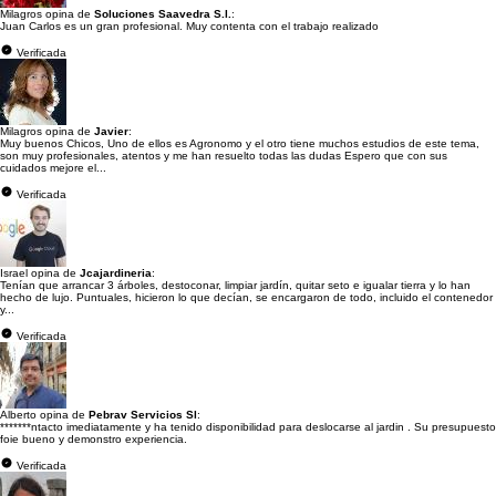
Milagros opina de
Soluciones Saavedra S.l.
:
Juan Carlos es un gran profesional. Muy contenta con el trabajo realizado
Verificada
Milagros opina de
Javier
:
Muy buenos Chicos, Uno de ellos es Agronomo y el otro tiene muchos estudios de este tema,
son muy profesionales, atentos y me han resuelto todas las dudas Espero que con sus
cuidados mejore el...
Verificada
Israel opina de
Jcajardineria
:
Tenían que arrancar 3 árboles, destoconar, limpiar jardín, quitar seto e igualar tierra y lo han
hecho de lujo. Puntuales, hicieron lo que decían, se encargaron de todo, incluido el contenedor
y...
Verificada
Alberto opina de
Pebrav Servicios Sl
:
*******ntacto imediatamente y ha tenido disponibilidad para deslocarse al jardin . Su presupuesto
foie bueno y demonstro experiencia.
Verificada