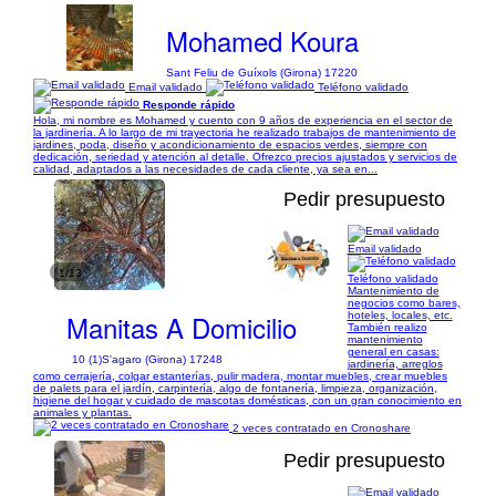
Mohamed Koura
Sant Feliu de Guíxols (Girona) 17220
Email validado
Teléfono validado
Responde rápido
Hola, mi nombre es Mohamed y cuento con 9 años de experiencia en el sector de
la jardinería. A lo largo de mi trayectoria he realizado trabajos de mantenimiento de
jardines, poda, diseño y acondicionamiento de espacios verdes, siempre con
dedicación, seriedad y atención al detalle. Ofrezco precios ajustados y servicios de
calidad, adaptados a las necesidades de cada cliente, ya sea en...
Pedir presupuesto
Email validado
1/13
Teléfono validado
Mantenimiento de
negocios como bares,
Manitas A Domicilio
hoteles, locales, etc.
También realizo
mantenimiento
general en casas:
10 (1)
S'agaro (Girona) 17248
jardinería, arreglos
como cerrajería, colgar estanterías, pulir madera, montar muebles, crear muebles
de palets para el jardín, carpintería, algo de fontanería, limpieza, organización,
higiene del hogar y cuidado de mascotas domésticas, con un gran conocimiento en
animales y plantas.
2 veces contratado en Cronoshare
Pedir presupuesto