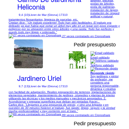
jardines, piscinas,
Heliconia
podas de árboles,
poda de palmeras,
instalación de riegos,
instalación de césped
9,4 (10)
Lloret de Mar (Girona) 17310
artificial y natural,
tratamientos fitosanitarios, limpieza de parcelas, etc.
Cristian dice:
"¡Un trabajo excelente! Todo han sido facilidades. El trabajo era
delicado ya que había que cortar un árbol muy alto en un lugar con poco espacio y
peligroso por su ubicación entre otros árboles y una casita. Todo fue perfecto y
quedo todo muy limpio y ordenado."
27 veces contratado en Cronoshare
Pedir presupuesto
Email validado
1/7
Teléfono validado
Responde rápido
Jardinero Uriel
Soy jardinero y pintor
de profesión, me
considero una
persona responsable,
9,7 (13)
Lloret de Mar (Girona) 17310
dinámica y creativa
con facilidad de adaptación. Realizo preparación de terrenos, implantaciones de
elementos vegetales, mantenimiento de jardines, céspedes y plantas de interior
utilizando las técnicas y los medios manuales y mecánicos apropiados. 2.
Acondicionar y preparar superficies que deban ser pintadas (hacer...
Carlos dice:
"Llegamos a una propuesta de precio, y vino una brigada y en
cuestión de 30 minutos hicieron el trabajo, fue rápido ,limpio, seguro y la verdad
mucha profesionalidad y muy contento con el trato."
89 veces contratado en Cronoshare
Pedir presupuesto