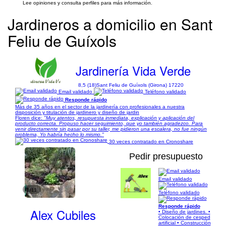
Lee opiniones y consulta perfiles para más información.
Jardineros a domicilio en Sant
Feliu de Guíxols
Jardinería Vida Verde
8,5 (18)
Sant Feliu de Guíxols (Girona) 17220
Email validado
Teléfono validado
Responde rápido
Más de 35 años en el sector de la jardinería con profesionales a nuestra
disposición y titulación de jardinero y diseño de jardin
Floren dice:
"Muy atentos, resupuesta inmediata, explicación y aplicación del
producto correcta. Propuso hacer seguimiento, que yo también agradezco. Para
venir directamente sin pasar por su taller, me pidieron una escalera, no fue ningún
problema, Yo habría hecho lo mismo."
30 veces contratado en Cronoshare
Pedir presupuesto
Email validado
1/11
Teléfono validado
Responde rápido
Alex Cubiles
• Diseño de jardines. •
Colocación de cesped
artificial • Construcción