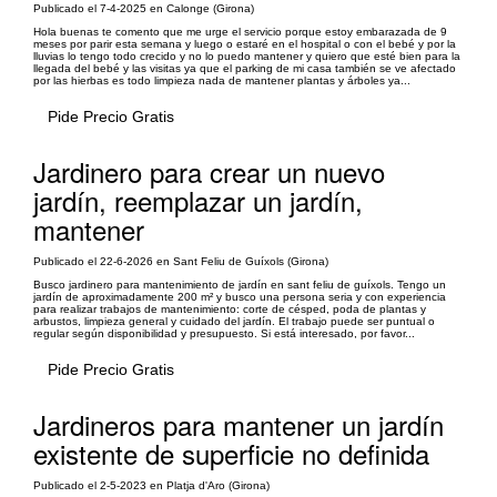
Publicado el 7-4-2025 en Calonge (Girona)
Hola buenas te comento que me urge el servicio porque estoy embarazada de 9
meses por parir esta semana y luego o estaré en el hospital o con el bebé y por la
lluvias lo tengo todo crecido y no lo puedo mantener y quiero que esté bien para la
llegada del bebé y las visitas ya que el parking de mi casa también se ve afectado
por las hierbas es todo limpieza nada de mantener plantas y árboles ya...
Pide Precio Gratis
Jardinero para crear un nuevo
jardín, reemplazar un jardín,
mantener
Publicado el 22-6-2026 en Sant Feliu de Guíxols (Girona)
Busco jardinero para mantenimiento de jardín en sant feliu de guíxols. Tengo un
jardín de aproximadamente 200 m² y busco una persona seria y con experiencia
para realizar trabajos de mantenimiento: corte de césped, poda de plantas y
arbustos, limpieza general y cuidado del jardín. El trabajo puede ser puntual o
regular según disponibilidad y presupuesto. Si está interesado, por favor...
Pide Precio Gratis
Jardineros para mantener un jardín
existente de superficie no definida
Publicado el 2-5-2023 en Platja d'Aro (Girona)