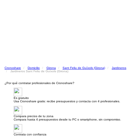
Cronoshare
Domicilio
Girona
Sant Feliu de Guíxols (Girona)
Jardineros
Jardineros Sant Feliu de Guíxols (Girona)
¿Por qué contratar profesionales de Cronoshare?
Es gratuito
Usa Cronoshare gratis: recibe presupuestos y contacta con 4 profesionales.
Compara precios de tu zona
Compara hasta 4 presupuestos desde tu PC o smartphone, sin compromiso.
Contrata con confianza