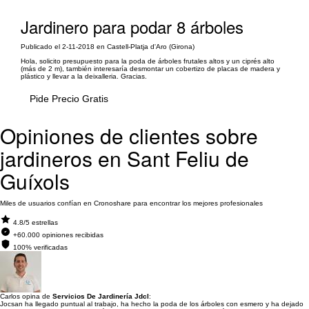
Jardinero para podar 8 árboles
Publicado el 2-11-2018 en Castell-Platja d'Aro (Girona)
Hola, solicito presupuesto para la poda de árboles frutales altos y un ciprés alto
(más de 2 m), también interesaría desmontar un cobertizo de placas de madera y
plástico y llevar a la deixalleria. Gracias.
Pide Precio Gratis
Opiniones de clientes sobre
jardineros en Sant Feliu de
Guíxols
Miles de usuarios confían en Cronoshare para encontrar los mejores profesionales
4.8/5 estrellas
+60.000 opiniones recibidas
100% verificadas
Carlos opina de
Servicios De Jardinería Jdcl
:
Jocsan ha llegado puntual al trabajo, ha hecho la poda de los árboles con esmero y ha dejado