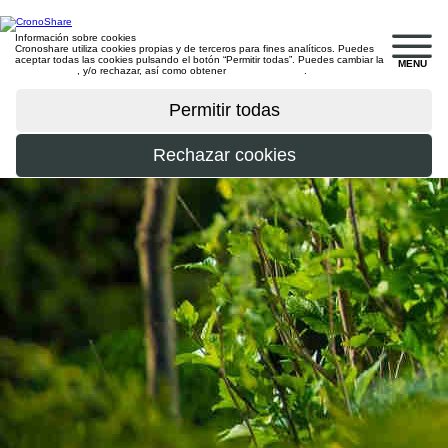
Información sobre cookies
Cronoshare utiliza cookies propias y de terceros para fines analíticos. Puedes
aceptar todas las cookies pulsando el botón “Permitir todas”. Puedes cambiar la
MENU
configuración
, y/o rechazar, así como obtener
más información
.