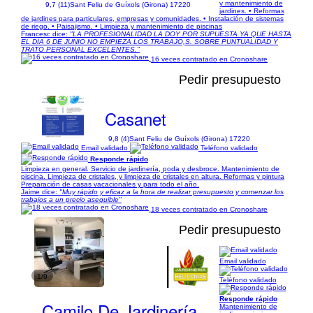
y mantenimiento de
9,7 (11)
Sant Feliu de Guíxols (Girona) 17220
jardines. • Reformas
de jardines para particulares, empresas y comunidades. • Instalación de sistemas
de riego. • Paisajismo. • Limpieza y mantenimiento de piscinas
Francesc dice:
"LA PROFESIONALIDAD LA DOY POR SUPUESTA YA QUE HASTA
EL DIA 6 DE JUNIO NO EMPIEZA LOS TRABAJO,S. SOBRE PUNTUALIDAD Y
TRATO PERSONAL EXCELENTES."
16 veces contratado en Cronoshare
Pedir presupuesto
Casanet
9,8 (4)
Sant Feliu de Guíxols (Girona) 17220
Email validado
Teléfono validado
Responde rápido
Limpieza en general. Servicio de jardinería, poda y desbroce. Mantenimiento de
piscina. Limpieza de cristales, y limpieza de cristales en altura. Reformas y pintura
Preparación de casas vacacionales y para todo el año.
Jaime dice:
"Muy rápido y eficaz a la hora de realizar presupuesto y comenzar los
trabajos a un precio asequible"
18 veces contratado en Cronoshare
Pedir presupuesto
Email validado
1/9
Teléfono validado
Responde rápido
Camilo De Jardinería
Mantenimiento de