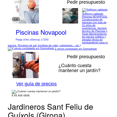
Pedir presupuesto
Teléfono validado
Piscinas NOVAPOOL
1/8
Constructores de
piscinas con mas de
11 años de
experiencia. Servicio
Piscinas Novapool
técnico de Piscinas y
Spas Mantenimiento
de piscina pública y
privada Venta de
Platja d'Aro (Girona) 17250
equipamiento para tu
piscina. (Equipos de sal, bombas de calor, cobertores... etc.)
2 veces contratado en Cronoshare
Pedir presupuesto
¿Cuánto cuesta
mantener un jardín?
1/6
Ver guía de precios
€
€€
€€€
€€€€
Jardineros Sant Feliu de
Guíxols (Girona)