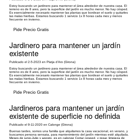
Estoy buscando un jardinero para mantener el área alrededor de nuestra casa. El
terreno es de 8 ares, pero la superficie del jardín es mucho menor. No hay césped.
Es esencialmente necesario mantener las plantas que bordean el suelo y quitarles
las malas hierbas. Estamos buscando 1 servicio 1x 8 horas cada mes y menos
frecuente en invierno.
Pide Precio Gratis
Jardinero para mantener un jardín
existente
Publicado el 2-5-2023 en Platja d'Aro (Girona)
Estoy buscando un jardinero para mantener el área alrededor de nuestra casa. El
terreno es de 8 ares, pero la superficie del jardín es mucho menor. No hay césped.
Es esencialmente necesario mantener las plantas que bordean el suelo y quitarles
las malas hierbas. Estamos buscando 1 servicio 1x 8 horas cada mes y menos
frecuente en invierno.
Pide Precio Gratis
Jardineros para mantener un jardín
existente de superficie no definida
Publicado el 9-11-2020 en Calonge (Girona)
Buenas tardes, somos una familia que alquilamos la casa vacacional, en verano, y
buscamos persona sensata, para mantenimiento del jardín mientras esté alquilada.
Meses de junio-Julio y agosto, es en calonge Cortar cesped, y regar, limpieza de