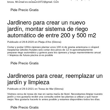
broza. Mi email es eestaun1972@gmail. Com
Pide Precio Gratis
Jardinero para crear un nuevo
jardín, montar sistema de riego
automático de entre 200 y 500 m2
Publicado el 26-8-2020 en Platja d'Aro (Girona)
Cortar y podar 100m cipreses plantar unos 100 m de grama americana o césped
trasplantar árboles frutales seis cortar dos pinos de 12 m aproximadamente
preparar riego automático y goteos para los cipreses y luego mantenimiento anual
+ limpieza de futura piscina si es posible
Pide Precio Gratis
Jardineros para crear, reemplazar un
jardín y limpieza
Publicado el 29-3-2021 en Tossa de Mar (Girona)
Vivimos cerca de tossa de mar en santa maría de llorel. Necesitamos limpiar nuestro
jardín y nos gustaría recibir una consulta sobre las plantas a utilizar y qué hacer
mejor. Nos gustaría hacerlo lo antes posible y estamos disponibles todos los días.
Pide Precio Gratis