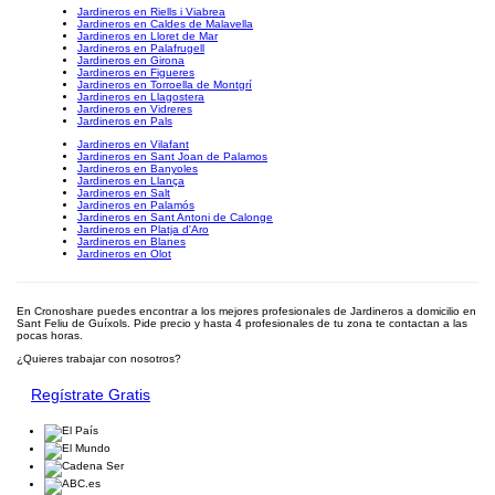
Jardineros en Riells i Viabrea
Jardineros en Caldes de Malavella
Jardineros en Lloret de Mar
Jardineros en Palafrugell
Jardineros en Girona
Jardineros en Figueres
Jardineros en Torroella de Montgrí
Jardineros en Llagostera
Jardineros en Vidreres
Jardineros en Pals
Jardineros en Vilafant
Jardineros en Sant Joan de Palamos
Jardineros en Banyoles
Jardineros en Llança
Jardineros en Salt
Jardineros en Palamós
Jardineros en Sant Antoni de Calonge
Jardineros en Platja d'Aro
Jardineros en Blanes
Jardineros en Olot
En Cronoshare puedes encontrar a los mejores profesionales de Jardineros a domicilio en
Sant Feliu de Guíxols. Pide precio y hasta 4 profesionales de tu zona te contactan a las
pocas horas.
¿Quieres trabajar con nosotros?
Regístrate Gratis