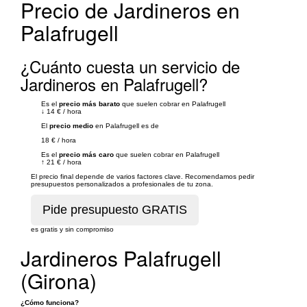
Precio de Jardineros en
Palafrugell
¿Cuánto cuesta un servicio de
Jardineros en Palafrugell?
Es el
precio más barato
que suelen cobrar en Palafrugell
↓
14 €
/
hora
El
precio medio
en Palafrugell es de
18 €
/
hora
Es el
precio más caro
que suelen cobrar en Palafrugell
↑
21 €
/
hora
El precio final depende de varios factores clave. Recomendamos pedir
presupuestos personalizados a profesionales de tu zona.
es gratis y sin compromiso
Jardineros Palafrugell
(Girona)
¿Cómo funciona?