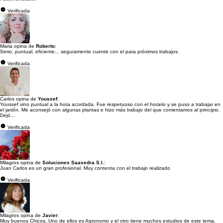
Verificada
Maria opina de
Roberto
:
Serio, puntual, eficiente... seguramente cuente con el para próximos trabajos.
Verificada
Carlos opina de
Youssef
:
Youssef vino puntual a la hora acordada. Fue respetuoso con el horario y se puso a trabajar en
el jardín. Me aconsejó con algunas plantas e hizo más trabajo del que comentamos al principio.
Dejó...
Verificada
Milagros opina de
Soluciones Saavedra S.l.
:
Juan Carlos es un gran profesional. Muy contenta con el trabajo realizado
Verificada
Milagros opina de
Javier
:
Muy buenos Chicos, Uno de ellos es Agronomo y el otro tiene muchos estudios de este tema,