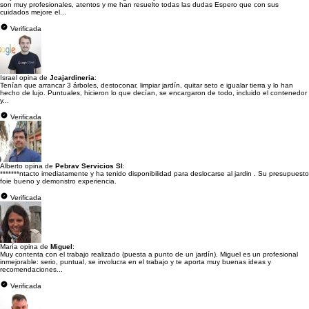
son muy profesionales, atentos y me han resuelto todas las dudas Espero que con sus
cuidados mejore el...
Verificada
Israel opina de
Jcajardineria
:
Tenían que arrancar 3 árboles, destoconar, limpiar jardín, quitar seto e igualar tierra y lo han
hecho de lujo. Puntuales, hicieron lo que decían, se encargaron de todo, incluido el contenedor
y...
Verificada
Alberto opina de
Pebrav Servicios Sl
:
*******ntacto imediatamente y ha tenido disponibilidad para deslocarse al jardin . Su presupuesto
foie bueno y demonstro experiencia.
Verificada
María opina de
Miguel
:
Muy contenta con el trabajo realizado (puesta a punto de un jardín). Miguel es un profesional
inmejorable: serio, puntual, se involucra en el trabajo y te aporta muy buenas ideas y
recomendaciones...
Verificada