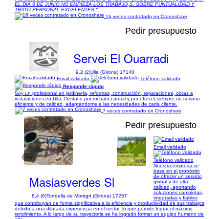
EL DIA 6 DE JUNIO NO EMPIEZA LOS TRABAJO,S. SOBRE PUNTUALIDAD Y
TRATO PERSONAL EXCELENTES."
16 veces contratado en Cronoshare
Pedir presupuesto
Servei El Ouarradi
9,2 (2)
Ulla (Girona) 17140
Email validado
Teléfono validado
Responde rápido
Soy un profesional en jardinería, reformas, construcción, reparaciones, obras e
instalaciones en Ulla. Destaco por mi trato cordial y por ofrecer siempre un servicio
eficiente y de calidad, adaptándome a las necesidades de cada cliente.
7 veces contratado en Cronoshare
Pedir presupuesto
Email validado
1/7
Teléfono validado
Nuestra empresa se
basa en el propósito
Masiasverdes Sl
de ofrecer un servicio
global y de alta
calidad, aportando
soluciones completas,
8,4 (6)
Torroella de Montgrí (Girona) 17257
integradas y fiables
que contribuyan de forma significativa a la eficiencia y productividad de sus trabajos
debido a una dilatada experiencia en el sector, lo que permite lograr el máximo
rendimiento. A lo largo de su trayectoria se ha logrado formar un equipo humano de