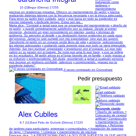
trabajando como
jardinero y
10 (2)
Begur (Girona) 17255
mantenimiento
piscinas en residencias privadas. Ofrezco un mantenimiento de jardín y piscina
realizando distintas labores con la frecuencia necesaria y en la época adecuada.
Para tener su jardín bien cuidado, sano y que luzca en todo su esplendor es
preciso trabajarlo y dedicarle tiempo. Estas son las...
Marta dice:
"Contraté a jamal para que se encargara del mantenimiento y diseño de
mi jardín, y quedé completamente satisfecho con su trabajo. Desde el primer
momento, demostró un gran conocimiento en plantas, suelos y técnicas de
jardinería. Su atención al detalle y su dedicación fueron evidentes en cada paso
del proceso. Jamal no solo cumplió con mis expectativas, sino que las superó.
Transformó mi jardín en un espacio verde lleno de vida y armonía, seleccionando
las plantas adecuadas y cuidando cada aspecto para que todo se viera impecable.
Además, fue muy puntual, organizado y respetuoso con el espacio. Lo que más
valoro es su pasión por el trabajo. Se nota que ama lo que hace, y eso se refleja
en los resultados. Mi jardín ahora es el lugar favorito de mi familia, y todo gracias a
su esfuerzo y profesionalismo. Sin duda, recomiendo a jamal a cualquier persona
que busque un jardinero confiable, talentoso y comprometido. ¡gracias por tu
excelente trabajo!"
3 veces contratado en Cronoshare
Pedir presupuesto
Email validado
1/20
Teléfono validado
Responde rápido
Alex Cubiles
• Diseño de jardines. •
Colocación de cesped
artificial • Construcción
y mantenimiento de
9,7 (11)
Sant Feliu de Guíxols (Girona) 17220
jardines. • Reformas
de jardines para particulares, empresas y comunidades. • Instalación de sistemas
de riego. • Paisajismo. • Limpieza y mantenimiento de piscinas
Francesc dice:
"LA PROFESIONALIDAD LA DOY POR SUPUESTA YA QUE HASTA