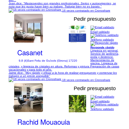
alto...
Joan dice:
"Masiasverdes son grandes profesionales. Serios y autoexigentes, se
nota que les gusta hacer bien su trabajo. Trabajar bien no es barato."
16 veces contratado en Cronoshare
Pedir presupuesto
Email validado
1/10
Teléfono validado
Responde rápido
Casanet
Limpieza en general.
Servicio de jardinería,
poda y desbroce.
Mantenimiento de
9,8 (4)
Sant Feliu de Guíxols (Girona) 17220
piscina. Limpieza de
cristales, y limpieza de cristales en altura. Reformas y pintura Preparación de casas
vacacionales y para todo el año.
Jaime dice:
"Muy rápido y eficaz a la hora de realizar presupuesto y comenzar los
trabajos a un precio asequible"
18 veces contratado en Cronoshare
Pedir presupuesto
Email validado
1/9
Teléfono validado
Rachid Mouaouia