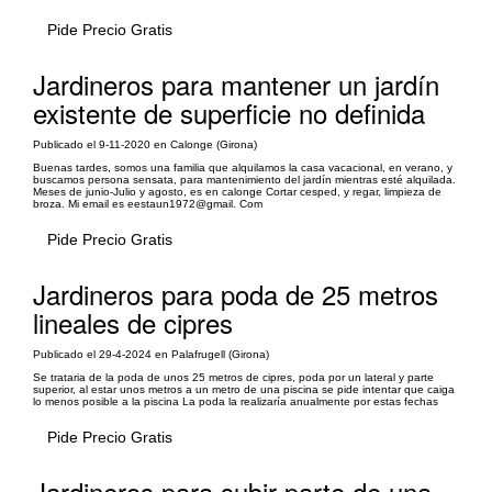
Pide Precio Gratis
Jardineros para mantener un jardín
existente de superficie no definida
Publicado el 9-11-2020 en Calonge (Girona)
Buenas tardes, somos una familia que alquilamos la casa vacacional, en verano, y
buscamos persona sensata, para mantenimiento del jardín mientras esté alquilada.
Meses de junio-Julio y agosto, es en calonge Cortar cesped, y regar, limpieza de
broza. Mi email es eestaun1972@gmail. Com
Pide Precio Gratis
Jardineros para poda de 25 metros
lineales de cipres
Publicado el 29-4-2024 en Palafrugell (Girona)
Se trataria de la poda de unos 25 metros de cipres, poda por un lateral y parte
superior, al estar unos metros a un metro de una piscina se pide intentar que caiga
lo menos posible a la piscina La poda la realizaría anualmente por estas fechas
Pide Precio Gratis
Jardineros para subir parte de una