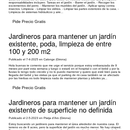
responsabilidades incluyen: Tareas en el jardín: - Barrer el jardín. - Recoger los
excrementos del perro. - Mantener los muebles del jardín. - Aplicar spray contra
insectos. Limpieza: - Limpiar los vidrios. - Limpiar las partes exteriores de la casa. -
Limpieza de sistemas hidráulicos y aire...
Pide Precio Gratis
Jardineros para mantener un jardín
existente, poda, limpieza de entre
100 y 200 m2
Publicado el 7-4-2025 en Calonge (Girona)
Hola buenas te comento que me urge el servicio porque estoy embarazada de 9
meses por parir esta semana y luego o estaré en el hospital o con el bebé y por la
lluvias lo tengo todo crecido y no lo puedo mantener y quiero que esté bien para la
llegada del bebé y las visitas ya que el parking de mi casa también se ve afectado
por las hierbas es todo limpieza nada de mantener plantas y árboles ya...
Pide Precio Gratis
Jardineros para mantener un jardín
existente de superficie no definida
Publicado el 2-5-2023 en Platja d'Aro (Girona)
Estoy buscando un jardinero para mantener el área alrededor de nuestra casa. El
terreno es de 8 acres, pero la superficie del jardín es mucho menor. No hay césped.