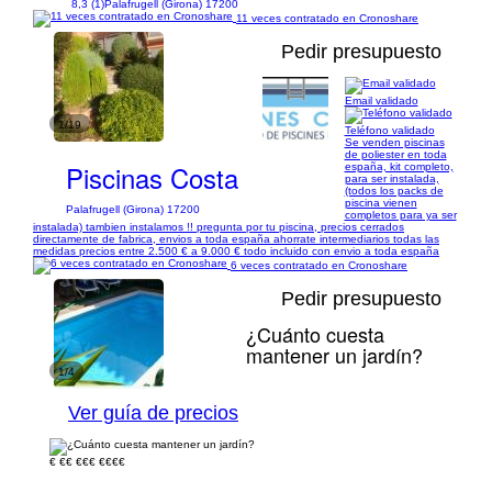
8,3 (1)
Palafrugell (Girona) 17200
11 veces contratado en Cronoshare
Pedir presupuesto
Email validado
1/19
Teléfono validado
Se venden piscinas
de poliester en toda
Piscinas Costa
españa, kit completo,
para ser instalada,
(todos los packs de
piscina vienen
Palafrugell (Girona) 17200
completos para ya ser
instalada) tambien instalamos !! pregunta por tu piscina, precios cerrados
directamente de fabrica, envios a toda españa ahorrate intermediarios todas las
medidas precios entre 2.500 € a 9.000 € todo incluido con envio a toda españa
6 veces contratado en Cronoshare
Pedir presupuesto
¿Cuánto cuesta
mantener un jardín?
1/4
Ver guía de precios
€
€€
€€€
€€€€