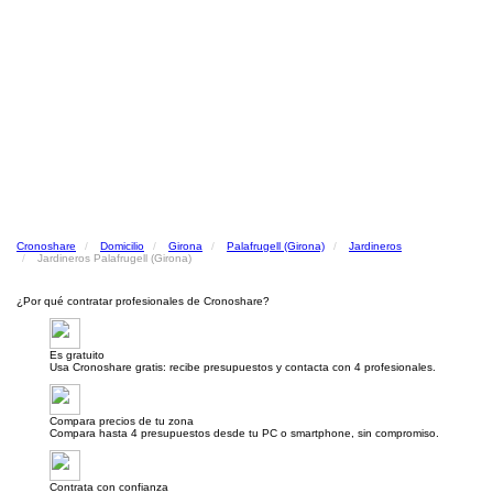
Cronoshare
Domicilio
Girona
Palafrugell (Girona)
Jardineros
Jardineros Palafrugell (Girona)
¿Por qué contratar profesionales de Cronoshare?
Es gratuito
Usa Cronoshare gratis: recibe presupuestos y contacta con 4 profesionales.
Compara precios de tu zona
Compara hasta 4 presupuestos desde tu PC o smartphone, sin compromiso.
Contrata con confianza