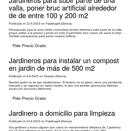
valla, poner bruc artificial alrededor
de de entre 100 y 200 m2
Publicado el 12-4-2023 en Palafrugell (Girona)
Presupuesto para la zona verde comunitaria donde debemos subir parte de la valla
poque saltan a la piscina y poner en todo el perímetro bruc nuevo sin sacar el viejo.
También presupuesto para poner cesped artificial.
Pide Precio Gratis
Jardineros para instalar un compost
en jardin de más de 500 m2
Publicado el 3-9-2025 en Tamariu (Girona)
Nuestro jardín es de tipo mediterráneo. El terreno no es plano: tiene una pendiente
marcada y se organiza en varios niveles, lo que nos permite aprovechar distintas
zonas con funciones diferentes.
Pide Precio Gratis
Jardinero a domicilio para limpieza
Publicado el 12-6-2023 en Palafrugell (Girona)
Soy jardinero y busco alguien que cubra un mantenimiento (limpieza de 2 jardines)
por 15 días mientras yo no estoy. En la zona de aiguaxelida y pals. Más