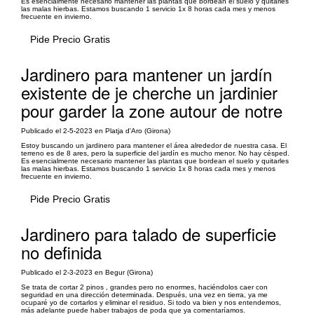
Es esencialmente necesario mantener las plantas que bordean el suelo y quitarles
las malas hierbas. Estamos buscando 1 servicio 1x 8 horas cada mes y menos
frecuente en invierno.
Pide Precio Gratis
Jardinero para mantener un jardín
existente de je cherche un jardinier
pour garder la zone autour de notre
Publicado el 2-5-2023 en Platja d'Aro (Girona)
Estoy buscando un jardinero para mantener el área alrededor de nuestra casa. El
terreno es de 8 ares, pero la superficie del jardín es mucho menor. No hay césped.
Es esencialmente necesario mantener las plantas que bordean el suelo y quitarles
las malas hierbas. Estamos buscando 1 servicio 1x 8 horas cada mes y menos
frecuente en invierno.
Pide Precio Gratis
Jardinero para talado de superficie
no definida
Publicado el 2-3-2023 en Begur (Girona)
Se trata de cortar 2 pinos , grandes pero no enormes, haciéndolos caer con
seguridad en una dirección determinada. Después, una vez en tierra, ya me
ocuparé yo de cortarlos y eliminar el residuo. Si todo va bien y nos entendemos,
más adelante puede haber trabajos de poda que ya comentaríamos.