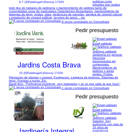
publicas como
9,7 (3)
Palafrugell (Girona) 17200
privadas que realiza
todo tipo de trabajos de jardinería y mantenimiento de jardines tanto de
comunidades como de particulares.Tratamientos fitosanitarios, mantenimiento de
sistemas de riego, podas, talas, desbroces de parcelas, siembra de césped natural
y instalación de césped artificial, recortes de setos… etc
9 veces contratado en Cronoshare
Pedir presupuesto
Email validado
1/1
Teléfono validado
Jardinería en general.
Hacemos
Jardins Costa Brava
presupuestos sin
compromiso.
Mantenimiento de
jardines y areas
10 (5)
Palafrugell (Girona) 17200
verdes. Podas.
Plantacion de plantas y cesped. Fumigacion. Limpieza de terrenos. Sistemas de
riego. Puestas a punto. Etc.
David dice:
"Profesional excelente, muy trabajador y se ve que sabe la que hace"
1 veces contratado en Cronoshare
Pedir presupuesto
Email validado
1/5
Teléfono validado
Saludos, Soy
autónomo con más de
Jardinería Integral
10 años de
experiencia