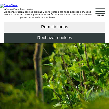
Información sobre cookies
Cronoshare utiliza cookies propias y de terceros para fines analíticos. Puedes
aceptar todas las cookies pulsando el botón “Permitir todas”. Puedes cambiar la
MENU
configuración
, y/o rechazar, así como obtener
más información
.