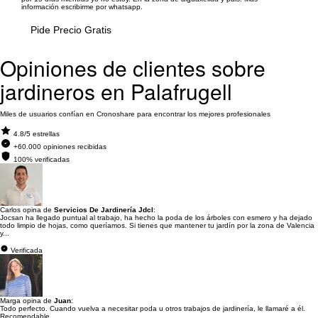
información escribirme por whatsapp.
Pide Precio Gratis
Opiniones de clientes sobre
jardineros en Palafrugell
Miles de usuarios confían en Cronoshare para encontrar los mejores profesionales
4.8/5 estrellas
+60.000 opiniones recibidas
100% verificadas
Carlos opina de
Servicios De Jardinería Jdcl
:
Jocsan ha llegado puntual al trabajo, ha hecho la poda de los árboles con esmero y ha dejado
todo limpio de hojas, como queríamos. Si tienes que mantener tu jardín por la zona de Valencia
y...
Verificada
Marga opina de
Juan
:
Todo perfecto. Cuando vuelva a necesitar poda u otros trabajos de jardinería, le llamaré a él.
Recomendable.