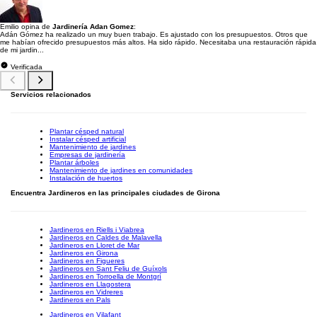
Emilio opina de
Jardinería Adan Gomez
:
Adán Gómez ha realizado un muy buen trabajo. Es ajustado con los presupuestos. Otros que
me habían ofrecido presupuestos más altos. Ha sido rápido. Necesitaba una restauración rápida
de mi jardin...
Verificada
Servicios relacionados
Plantar césped natural
Instalar césped artificial
Mantenimiento de jardines
Empresas de jardinería
Plantar árboles
Mantenimiento de jardines en comunidades
Instalación de huertos
Encuentra Jardineros en las principales ciudades de Girona
Jardineros en Riells i Viabrea
Jardineros en Caldes de Malavella
Jardineros en Lloret de Mar
Jardineros en Girona
Jardineros en Figueres
Jardineros en Sant Feliu de Guíxols
Jardineros en Torroella de Montgrí
Jardineros en Llagostera
Jardineros en Vidreres
Jardineros en Pals
Jardineros en Vilafant