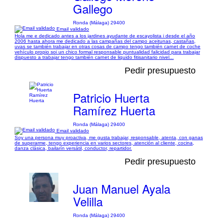
Gallego
Ronda (Málaga) 29400
Email validado
Hola me e dedicado antes a los jardines ayudante de escayolista i desde el año
2006 hasta ahora me dedicado a las campañas del campo aceitunas, castañas,
uvas se también trabajar en otras cosas de campo tengo también carnet de coche
vehículo propio soi un chico formal responsable puntualidad falicidad para trabajar
dispuesto a trabajar tengo también carnet de liquido fitisanitario nivel...
Pedir presupuesto
Patricio Huerta
Ramírez Huerta
Ronda (Málaga) 29400
Email validado
Soy una persona muy proactiva, me gusta trabajar, responsable, atenta, con ganas
de superarme, tengo experiencia en varios sectores, atención al cliente, cocina,
danza clásica, bailarín versátil, conductor, repartidor.
Pedir presupuesto
Juan Manuel Ayala
Velilla
Ronda (Málaga) 29400