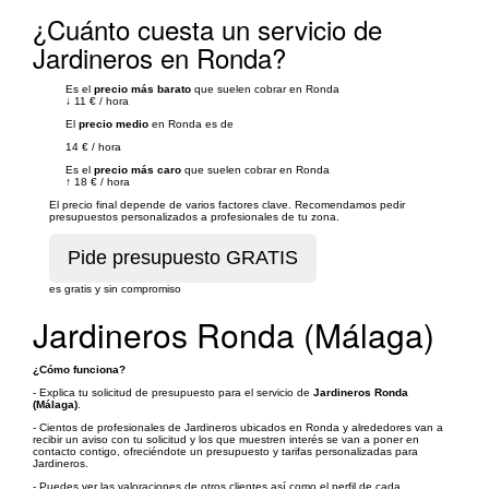
¿Cuánto cuesta un servicio de
Jardineros en Ronda?
Es el
precio más barato
que suelen cobrar en Ronda
↓
11 €
/
hora
El
precio medio
en Ronda es de
14 €
/
hora
Es el
precio más caro
que suelen cobrar en Ronda
↑
18 €
/
hora
El precio final depende de varios factores clave. Recomendamos pedir
presupuestos personalizados a profesionales de tu zona.
es gratis y sin compromiso
Jardineros Ronda (Málaga)
¿Cómo funciona?
- Explica tu solicitud de presupuesto para el servicio de
Jardineros Ronda
(Málaga)
.
- Cientos de profesionales de Jardineros ubicados en Ronda y alrededores van a
recibir un aviso con tu solicitud y los que muestren interés se van a poner en
contacto contigo, ofreciéndote un presupuesto y tarifas personalizadas para
Jardineros.
- Puedes ver las valoraciones de otros clientes así como el perfil de cada