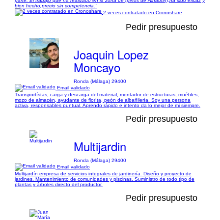
parte. El trabajo que ha realizado en la zona de (pinos de Alhaurin),ha sido eficaz y
bien hecho,precio sin competencia."
2 veces contratado en Cronoshare
Pedir presupuesto
Joaquin Lopez
Moncayo
Ronda (Málaga) 29400
Email validado
Transportístas, carga y descarga del material, montador de estructuras, muébles,
mozo de almacén, ayudante de floríta, peón de albañilería. Soy una persona
activa, responsables puntual. Aprendo rápido e intento da lo mejor de mi siempre.
Pedir presupuesto
Multijardin
Ronda (Málaga) 29400
Email validado
Multijardín empresa de servicios integrales de jardinería. Diseño y proyecto de
jardines. Mantenimiento de comunidades y piscinas. Suministro de todo tipo de
plantas y árboles directo del productor.
Pedir presupuesto