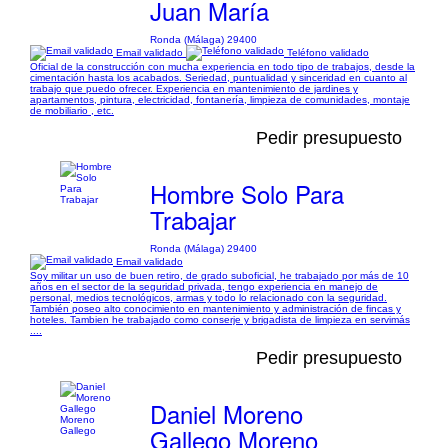
Juan María
Ronda (Málaga) 29400
Email validado
Teléfono validado
Oficial de la construcción con mucha experiencia en todo tipo de trabajos, desde la
cimentación hasta los acabados. Seriedad, puntualidad y sinceridad en cuanto al
trabajo que puedo ofrecer. Experiencia en mantenimiento de jardines y
apartamentos, pintura, electricidad, fontanería, limpieza de comunidades, montaje
de mobiliario , etc.
Pedir presupuesto
Hombre Solo Para
Trabajar
Ronda (Málaga) 29400
Email validado
Soy militar un uso de buen retiro, de grado suboficial, he trabajado por más de 10
años en el sector de la seguridad privada, tengo experiencia en manejo de
personal, medios tecnológicos, armas y todo lo relacionado con la seguridad.
También poseo alto conocimiento en mantenimiento y administración de fincas y
hoteles. Tambien he trabajado como conserje y brigadista de limpieza en servimás
....
Pedir presupuesto
Daniel Moreno
Gallego Moreno