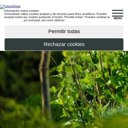
Información sobre cookies
Cronoshare utiliza cookies propias y de terceros para fines analíticos. Puedes
aceptar todas las cookies pulsando el botón “Permitir todas”. Puedes cambiar la
MENU
configuración
, y/o rechazar, así como obtener
más información
.