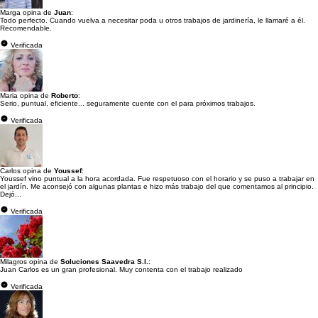
Marga opina de
Juan
:
Todo perfecto. Cuando vuelva a necesitar poda u otros trabajos de jardinería, le llamaré a él.
Recomendable.
Verificada
Maria opina de
Roberto
:
Serio, puntual, eficiente... seguramente cuente con el para próximos trabajos.
Verificada
Carlos opina de
Youssef
:
Youssef vino puntual a la hora acordada. Fue respetuoso con el horario y se puso a trabajar en
el jardín. Me aconsejó con algunas plantas e hizo más trabajo del que comentamos al principio.
Dejó...
Verificada
Milagros opina de
Soluciones Saavedra S.l.
:
Juan Carlos es un gran profesional. Muy contenta con el trabajo realizado
Verificada