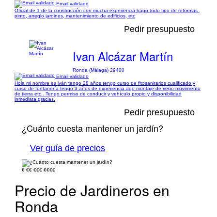
Email validado
Oficial de 1 de la construcción con mucha experiencia hago todo tipo de reformas ,
pinto, arreglo jardines, mantenimiento de edificios, etc
Pedir presupuesto
Ivan Alcázar Martín
Ronda (Málaga) 29400
Email validado
Hola mi nombre es iván tengo 28 años tengo curso de fitosanitarios cualificado y
curso de fontanería tengo 3 años de experiencia ago montaje de riego movimiento
de tierra etc.. Tengo permiso de conducir y vehículo propio y disponibilidad
inmediata gracias.
Pedir presupuesto
¿Cuánto cuesta mantener un jardín?
Ver guía de precios
€
€€
€€€
€€€€
Precio de Jardineros en
Ronda