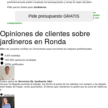
profesional para poder comparar los presupuestos y tomar la mejor decisión.
Pide precio Gratis para
Jardineros
.
es
gratis
y sin
compromiso
Opiniones de clientes sobre
jardineros en Ronda
Miles de usuarios confían en Cronoshare para encontrar los mejores profesionales
4.8/5 estrellas
+60.000 opiniones recibidas
100% verificadas
Carlos opina de
Servicios De Jardinería Jdcl
:
Jocsan ha llegado puntual al trabajo, ha hecho la poda de los árboles con esmero y ha dejado
todo limpio de hojas, como queríamos. Si tienes que mantener tu jardín por la zona de Valencia
y...
Verificada