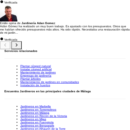
Verificada
Emilio opina de
Jardinería Adan Gomez
:
Adán Gómez ha realizado un muy buen trabajo. Es ajustado con los presupuestos. Otros que
me habían ofrecido presupuestos más altos. Ha sido rápido. Necesitaba una restauración rápida
de mi jardin...
Verificada
Servicios relacionados
Plantar césped natural
Instalar césped artificial
Mantenimiento de jardines
Empresas de jardinería
Plantar árboles
Mantenimiento de jardines en comunidades
Instalación de huertos
Encuentra Jardineros en las principales ciudades de Málaga
Jardineros en Marbella
Jardineros en Torremolinos
Jardineros en Málaga
Jardineros en Rincón de la Victoria
Jardineros en Mijas
Jardineros en Fuengirola
Jardineros en Benajarafe
Jardineros en Alhaurín de la Torre