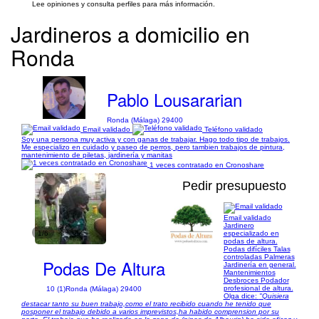
Lee opiniones y consulta perfiles para más información.
Jardineros a domicilio en
Ronda
Pablo Lousararian
Ronda (Málaga) 29400
Email validado
Teléfono validado
Soy una persona muy activa y con ganas de trabajar. Hago todo tipo de trabajos.
Me especializo en cuidado y paseo de perros, pero tambien trabajos de pintura,
mantenimiento de piletas, jardinería y manitas
1 veces contratado en Cronoshare
Pedir presupuesto
Email validado
Jardinero
1/6
especializado en
podas de altura.
Podas difíciles Talas
controladas Palmeras
Podas De Altura
Jardinería en general.
Mantenimientos
Desbroces Podador
profesional de altura.
10 (1)
Ronda (Málaga) 29400
Olga dice:
"Quisiera
destacar tanto su buen trabajo,como el trato recibido cuando he tenido que
posponer el trabajo debido a varios imprevistos,ha habido comprension por su