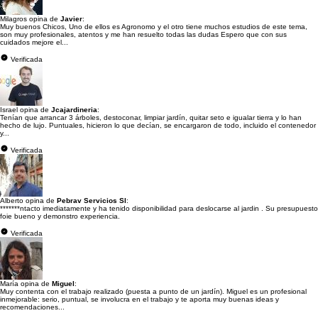
Milagros opina de
Javier
:
Muy buenos Chicos, Uno de ellos es Agronomo y el otro tiene muchos estudios de este tema,
son muy profesionales, atentos y me han resuelto todas las dudas Espero que con sus
cuidados mejore el...
Verificada
Israel opina de
Jcajardineria
:
Tenían que arrancar 3 árboles, destoconar, limpiar jardín, quitar seto e igualar tierra y lo han
hecho de lujo. Puntuales, hicieron lo que decían, se encargaron de todo, incluido el contenedor
y...
Verificada
Alberto opina de
Pebrav Servicios Sl
:
*******ntacto imediatamente y ha tenido disponibilidad para deslocarse al jardin . Su presupuesto
foie bueno y demonstro experiencia.
Verificada
María opina de
Miguel
:
Muy contenta con el trabajo realizado (puesta a punto de un jardín). Miguel es un profesional
inmejorable: serio, puntual, se involucra en el trabajo y te aporta muy buenas ideas y
recomendaciones...