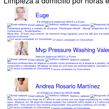
Limpieza a domicilio por horas 
Euge
9,8 (4)
Valencia (Valencia) 46013 La Punta
Email validado
Teléfono validado
Fisioterapia geriátrica y cuidado de ancianos. Fisioterapia infantil: - Masaje terapéutico de 
Contracturas. - Tendinopatías.
Maria dice:
"El trato muy correcto, de momento tengo agujetas, pero me dijo que era tot
reforzar el músculo."
13 veces contratado en Cronoshare
Mvp Pressure Washing Vale
Valencia (Valencia) 46013 La Punta
Email validado
Teléfono validado
Servicios profesionales de limpieza a presión Como profesional de la limpieza a presión, d
comerciales e industriales. Mi trabajo se basa en una base de profesionalismo, precisión y s
5 veces contratado en Cronoshare
Andrea Rosario Martínez
10 (2)
Valencia (Valencia) 46026 Malilla
Email validado
Teléfono validado
Hola, soy Andrea una mujer de 41 años la cual consta con una larga experiencia en cuidad
aseo , limpieza, etc. Mi segundo trabajo también fue cuidando niños desde 0 a 2 años est
Silvia dice:
"Una persona muy cercana,responsable ,muy puntual y cariñosa con mi hijo."
4 veces contratado en Cronoshare