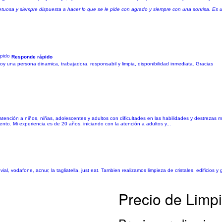
uosa y siempre dispuesta a hacer lo que se le pide con agrado y siempre con una sonrisa. Es 
Responde rápido
y una persona dinamica, trabajadora, responsabil y limpia, disponibilidad inmediata. Gracias
 atención a niños, niñas, adolescentes y adultos con dificultades en las habilidades y destrezas
nto. Mi experiencia es de 20 años, iniciando con la atención a adultos y...
, vodafone, acnur, la tagliatella, just eat. Tambien realizamos limpieza de cristales, edificios y 
Precio de Limpi