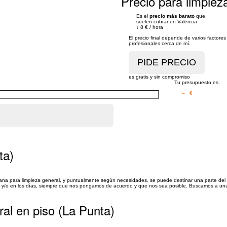
Precio para limpieza
Es el
precio más barato
que
suelen cobrar en Valencia
↓
8 €
/
hora
El precio final depende de varios factor
profesionales cerca de mí.
es gratis y sin compromiso
Tu presupuesto es:
– €
ta)
na para limpieza general, y puntualmente según necesidades, se puede destinar una parte del
ario y/o en los días, siempre que nos pongamos de acuerdo y que nos sea posible. Buscamos a un
ral en piso (La Punta)