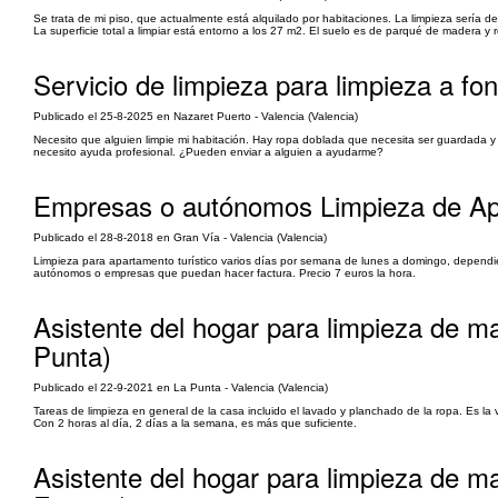
Se trata de mi piso, que actualmente está alquilado por habitaciones. La limpieza sería d
La superficie total a limpiar está entorno a los 27 m2. El suelo es de parqué de madera y
Servicio de limpieza para limpieza a fo
Publicado el 25-8-2025 en Nazaret Puerto - Valencia (Valencia)
Necesito que alguien limpie mi habitación. Hay ropa doblada que necesita ser guardada y
necesito ayuda profesional. ¿Pueden enviar a alguien a ayudarme?
Empresas o autónomos Limpieza de Apa
Publicado el 28-8-2018 en Gran Vía - Valencia (Valencia)
Limpieza para apartamento turístico varios días por semana de lunes a domingo, dependien
autónomos o empresas que puedan hacer factura. Precio 7 euros la hora.
Asistente del hogar para limpieza de ma
Punta)
Publicado el 22-9-2021 en La Punta - Valencia (Valencia)
Tareas de limpieza en general de la casa incluido el lavado y planchado de la ropa. Es la
Con 2 horas al día, 2 días a la semana, es más que suficiente.
Asistente del hogar para limpieza de m