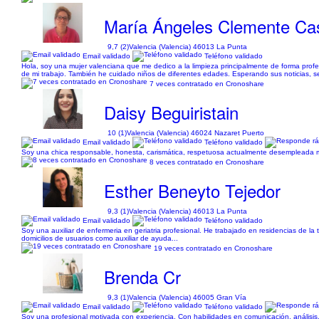
María Ángeles Clemente C
9,7 (2)
Valencia (Valencia) 46013 La Punta
Email validado
Teléfono validado
Hola, soy una mujer valenciana que me dedico a la limpieza principalmente de forma prof
de mi trabajo. También he cuidado niños de diferentes edades. Esperando sus noticias, 
7 veces contratado en Cronoshare
Daisy Beguiristain
10 (1)
Valencia (Valencia) 46024 Nazaret Puerto
Email validado
Teléfono validado
Soy una chica responsable, honesta, carismática, respetuosa actualmente desempleada me 
8 veces contratado en Cronoshare
Esther Beneyto Tejedor
9,3 (1)
Valencia (Valencia) 46013 La Punta
Email validado
Teléfono validado
Soy una auxiliar de enfermeria en geriatria profesional. He trabajado en residencias de 
domicilios de usuarios como auxiliar de ayuda...
19 veces contratado en Cronoshare
Brenda Cr
9,3 (1)
Valencia (Valencia) 46005 Gran Vía
Email validado
Teléfono validado
Soy una profesional motivada con experiencia. Con habilidades en comunicación, análisis, 