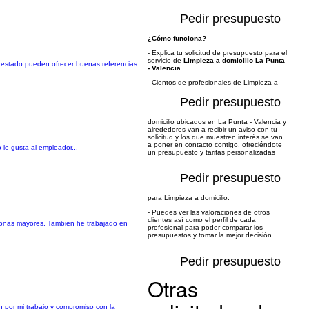
Pedir presupuesto
¿Cómo funciona?
- Explica tu solicitud de presupuesto para el
servicio de
Limpieza a domicilio La Punta
e estado pueden ofrecer buenas referencias
- Valencia
.
- Cientos de profesionales de Limpieza a
Pedir presupuesto
domicilio ubicados en La Punta - Valencia y
alrededores van a recibir un aviso con tu
solicitud y los que muestren interés se van
a poner en contacto contigo, ofreciéndote
le gusta al empleador...
un presupuesto y tarifas personalizadas
Pedir presupuesto
para Limpieza a domicilio.
- Puedes ver las valoraciones de otros
clientes así como el perfil de cada
ersonas mayores. Tambien he trabajado en
profesional para poder comparar los
presupuestos y tomar la mejor decisión.
Pedir presupuesto
Otras
n por mi trabajo y compromiso con la