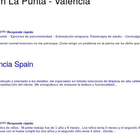
en La Punta - Valencia
Responde rápido
bebé. - Ejercicios de psicomotricidad. - Estimulación temprana. Fisioterapia de adulto: - Cervicalgia
almente normal entonces no me preocupa. Como tengo un problema en la pierna me ha dicho que 
ncia Spain
edicado y orientado a los detalles, me especializo en brindar soluciones de limpieza de alta cali
atisfacción del cliente. Me enorgullezco de restaurar la belleza y funcionalidad...
Responde rápido
os de niños . Mi prime trabajo fue de 1 año y 8 meses . Los niños tenia 0 meses y el segundo 4 
uve con el hasta cumplir los dos años y el segundo niño tenia 4 años . Donde...