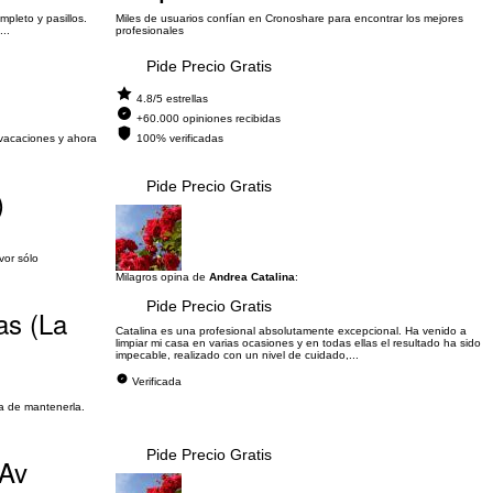
pleto y pasillos.
Miles de usuarios confían en Cronoshare para encontrar los mejores
..
profesionales
Pide Precio Gratis
4.8/5 estrellas
+60.000 opiniones recibidas
 vacaciones y ahora
100% verificadas
Pide Precio Gratis
)
vor sólo
Milagros opina de
Andrea Catalina
:
Pide Precio Gratis
as (La
Catalina es una profesional absolutamente excepcional. Ha venido a
limpiar mi casa en varias ocasiones y en todas ellas el resultado ha sido
impecable, realizado con un nivel de cuidado,...
Verificada
ta de mantenerla.
Pide Precio Gratis
 Av