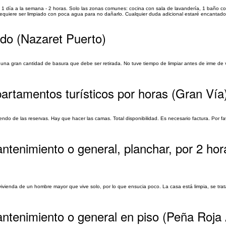
e 1 día a la semana - 2 horas. Solo las zonas comunes: cocina con sala de lavandería, 1 baño com
 requiere ser limpiado con poca agua para no dañarlo. Cualquier duda adicional estaré encantado.
ndo (Nazaret Puerto)
 una gran cantidad de basura que debe ser retirada. No tuve tiempo de limpiar antes de irme de
rtamentos turísticos por horas (Gran Vía
do de las reservas. Hay que hacer las camas. Total disponibilidad. Es necesario factura. Por fa
ntenimiento o general, planchar, por 2 hor
 vivienda de un hombre mayor que vive solo, por lo que ensucia poco. La casa está limpia, se tra
antenimiento o general en piso (Peña Roja