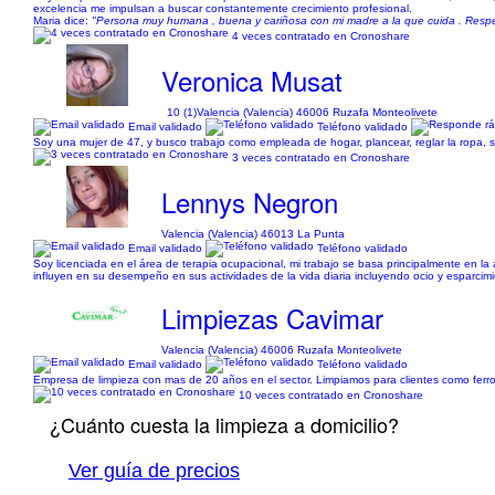
excelencia me impulsan a buscar constantemente crecimiento profesional.
Maria dice:
"Persona muy humana , buena y cariñosa con mi madre a la que cuida . Respet
4 veces contratado en Cronoshare
Veronica Musat
10 (1)
Valencia (Valencia) 46006 Ruzafa Monteolivete
Email validado
Teléfono validado
Soy una mujer de 47, y busco trabajo como empleada de hogar, plancear, reglar la ropa, so
3 veces contratado en Cronoshare
Lennys Negron
Valencia (Valencia) 46013 La Punta
Email validado
Teléfono validado
Soy licenciada en el área de terapia ocupacional, mi trabajo se basa principalmente en la
influyen en su desempeño en sus actividades de la vida diaria incluyendo ocio y esparcimie
Limpiezas Cavimar
Valencia (Valencia) 46006 Ruzafa Monteolivete
Email validado
Teléfono validado
Empresa de limpieza con mas de 20 años en el sector. Limpiamos para clientes como ferrovial
10 veces contratado en Cronoshare
¿Cuánto cuesta la limpieza a domicilio?
Ver guía de precios