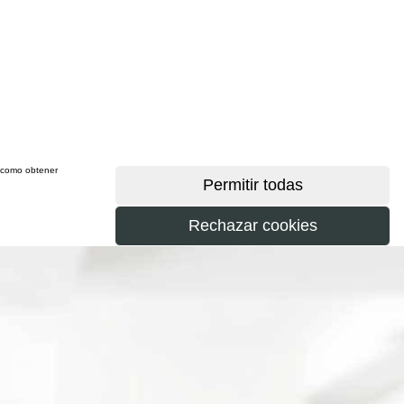
sí como obtener
más