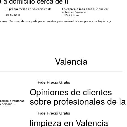
 a domicilio cerca de ti
El
precio medio
en Valencia es de
Es el
precio más caro
que suelen
cobrar en Valencia
10 €
/
hora
↑
15 €
/
hora
es clave. Recomendamos pedir presupuestos personalizados a empresas de limpieza y
Valencia
Pide Precio Gratis
Opiniones de clientes
sobre profesionales de la
 tiempo a ventanas,
a persona...
Pide Precio Gratis
limpieza en Valencia