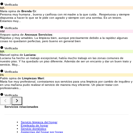
Verificada
MA
Maria opina de
Brenda Cr
:
Persona muy humana , buena y cariñosa con mi madre a la que cuida . Respetuosa y siempre
dispuesta a hacer lo que se le pide con agrado y siempre con una sonrisa. Es un tesoro.
Estamos muy...
Verificada
AM
Amparo opina de
Anceaus Servicios
:
Rápidas y muy amables. La limpieza bien, aunque precisamente debido a la rapidez algunas
cosas no quedaron perfectas, pero bueno en general bien
Verificada
MA
Manuel opina de
Luciana
:
Luciana ha hecho un trabajo excepcional, había mucho trabajo en las zonas comunes de
nuestro piso. Y ha quedado un piso diferente. Además de ser un encanto y dar un buen trato y
servicio. Muy...
Verificada
PA
Pablo opina de
Limpiezas Mari
:
Maria fue muy profesional, contratamos sus servicios para una limpieza por cambio de inquilino y
en una mañana pudo realizar el servicio de manera muy eficiente. Un placer tratar con
profesionales...
Verificada
Servicios relacionados
Servicio limpieza del hogar
Empleada de hogar
Servicio doméstico
Asistentas del hogar por horas