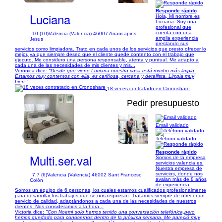
Responde rápido
Luciana
Hola, Mi nombre es
Luciana. Soy una
profesional que
cuenta con una
10 (10)
Valencia (Valencia) 46007 Arrancapins
amplia experiencia
Jesus
prestando sus
servicios como limpiadora. Trato en cada unos de los servicios que presto ofrecer lo
mejor, ya que siempre deseo que el cliente quede contento con el trabajo que
ejecuto. Me considero una persona responsable, atenta y puntual. Me adapto a
cada una de las necesidades de mis clientes y mis...
Verónica dice:
"Desde que viene Luciana nuestra casa está mucho más limpia.
Estamos muy contentos con ella, es cariñosa, cercana y detallista. Limpia muy
bien."
18 veces contratado en Cronoshare
Pedir presupuesto
Email validado
1/1
Teléfono validado
Responde rápido
Multi.ser.val
Somos de la empresa
servicios valencia es.
Nuestra empresa de
servicios, donde nos
7,7 (6)
Valencia (Valencia) 46002 Sant Francesc
avalan más de 8 años
Colón
de experiencia.
Somos un equipo de 6 personas, los cuales estamos cualificados profesionalmente
para desarrollar los trabajos que se nos requieran. Tratamos siempre de ofrecer un
servicio de calidad, adaptándonos a cada una de las necesidades de nuestros
clientes. Nos consideramos a la hora...
Victoria dice:
"Con Noemí solo hemos tenido una conversación telefónica,pero
hemos quedado para conocernos dentro de la próxima semana. Me pareció muy