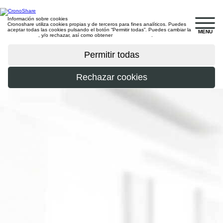
Información sobre cookies
Cronoshare utiliza cookies propias y de terceros para fines analíticos. Puedes
aceptar todas las cookies pulsando el botón “Permitir todas”. Puedes cambiar la
MENU
configuración
, y/o rechazar, así como obtener
más información
.