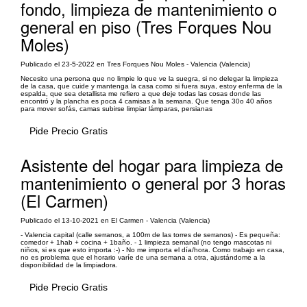
fondo, limpieza de mantenimiento o
general en piso (Tres Forques Nou
Moles)
Publicado el 23-5-2022 en Tres Forques Nou Moles - Valencia (Valencia)
Necesito una persona que no limpie lo que ve la suegra, si no delegar la limpieza
de la casa, que cuide y mantenga la casa como si fuera suya, estoy enferma de la
espalda, que sea detallista me refiero a que deje todas las cosas donde las
encontró y la plancha es poca 4 camisas a la semana. Que tenga 30o 40 años
para mover sofás, camas subirse limpiar lámparas, persianas
Pide Precio Gratis
Asistente del hogar para limpieza de
mantenimiento o general por 3 horas
(El Carmen)
Publicado el 13-10-2021 en El Carmen - Valencia (Valencia)
- Valencia capital (calle serranos, a 100m de las torres de serranos) - Es pequeña:
comedor + 1hab + cocina + 1baño. - 1 limpieza semanal (no tengo mascotas ni
niños, si es que esto importa :-) - No me importa el día/hora. Como trabajo en casa,
no es problema que el horario varíe de una semana a otra, ajustándome a la
disponibilidad de la limpiadora.
Pide Precio Gratis