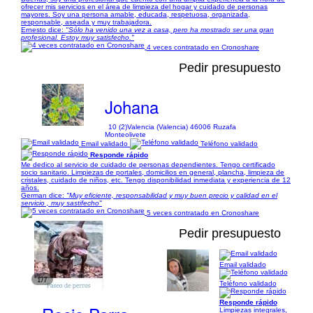
ofrecer mis servicios en el área de limpieza del hogar y cuidado de personas
mayores. Soy una persona amable, educada, respetuosa, organizada,
responsable, aseada y muy trabajadora.
Ernesto dice:
"Sólo ha venido una vez a casa, pero ha mostrado ser una gran
profesional. Estoy muy satisfecho."
4 veces contratado en Cronoshare
Pedir presupuesto
Johana
10 (2)
Valencia (Valencia) 46006 Ruzafa
Monteolivete
Email validado
Teléfono validado
Responde rápido
Me dedico al servicio de cuidado de personas dependientes. Tengo certificado
socio sanitario. Limpiezas de portales, domicilios en general, plancha, limpieza de
cristales, cuidado de niños, etc. Tengo disponibilidad inmediata y experiencia de 12
años.
German dice:
"Muy eficiente, responsabilidad y muy buen precio y calidad en el
servicio , muy sastifecho"
5 veces contratado en Cronoshare
Pedir presupuesto
Email validado
1/7
Teléfono validado
Responde rápido
Limpiezas integrales,