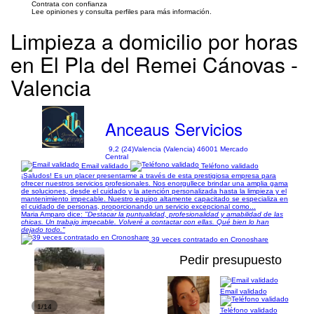
Contrata con confianza
Lee opiniones y consulta perfiles para más información.
Limpieza a domicilio por horas
en El Pla del Remei Cánovas -
Valencia
Anceaus Servicios
9,2 (24)
Valencia (Valencia) 46001 Mercado
Central
Email validado
Teléfono validado
¡Saludos! Es un placer presentarme a través de esta prestigiosa empresa para
ofrecer nuestros servicios profesionales. Nos enorgullece brindar una amplia gama
de soluciones, desde el cuidado y la atención personalizada hasta la limpieza y el
mantenimiento impecable. Nuestro equipo altamente capacitado se especializa en
el cuidado de personas, proporcionando un servicio excepcional como...
Maria Amparo dice:
"Destacar la puntualidad, profesionalidad y amabilidad de las
chicas. Un trabajo impecable. Volveré a contactar con ellas. Qué bien lo han
dejado todo."
39 veces contratado en Cronoshare
Pedir presupuesto
Email validado
1/14
Teléfono validado