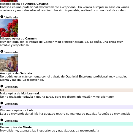
Milagros opina de
Andrea Catalina
:
Catalina es una profesional absolutamente excepcional. Ha venido a limpiar mi casa en varias
ocasiones y en todas ellas el resultado ha sido impecable, realizado con un nivel de cuidado,...
Verificada
Milagros opina de
Carmen
:
Muy contenta con el trabajo de Carmen y su profesionalidad. Es, además, una chica muy
amable y respetuosa
Verificada
Ana opina de
Gabriela
:
No podria estar más contenta con el trabajo de Gabriela! Excelente profisional, muy amable,
atenta y rapida. La recomiendo.
Verificada
MA
Maite opina de
Multi.ser.val
:
No he realizado todavía ninguna tarea, pero me dieron información y me orientaron.
Verificada
GI
Giovanna opina de
Lola
:
Lola es muy profesional. Me ha gustado mucho su manera de trabajar. Además es muy amable.
Verificada
HÉ
Héctor opina de
Mirela
:
Muy eficiente, atenta a las instrucciones y trabajadora. La recomendaría