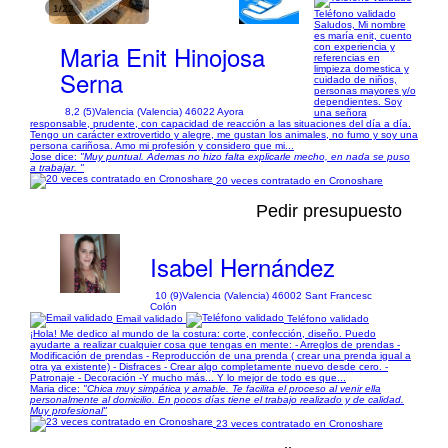
1/22
Teléfono validado
Saludos, Mi nombre
es maría enit, cuento
Maria Enit Hinojosa
con experiencia y
referencias en
limpieza domestica y
Serna
cuidado de niños,
personas mayores y/o
dependientes. Soy
8,2 (5)
Valencia (Valencia) 46022 Ayora
una señora
responsable, prudente, con capacidad de reacción a las situaciones del día a día.
Tengo un carácter extrovertido y alegre, me gustan los animales, no fumo y soy una
persona cariñosa. Amo mi profesión y considero que mi...
Jose dice:
"Muy puntual. Ademas no hizo falta explicarle mecho, en nada se puso
a trabajar. "
20 veces contratado en Cronoshare
Pedir presupuesto
Isabel Hernández
10 (9)
Valencia (Valencia) 46002 Sant Francesc
Colón
Email validado
Teléfono validado
¡Hola! Me dedico al mundo de la costura: corte, confección, diseño. Puedo
ayudarte a realizar cualquier cosa que tengas en mente: - Arreglos de prendas -
Modificación de prendas - Reproducción de una prenda ( crear una prenda igual a
otra ya existente) - Disfraces - Crear algo completamente nuevo desde cero. -
Patronaje - Decoración -Y mucho más... Y lo mejor de todo es que...
Maria dice:
"Chica muy simpática y amable. Te facilita el proceso al venir ella
personalmente al domicilio. En pocos días tiene el trabajo realizado y de calidad.
Muy profesional"
23 veces contratado en Cronoshare