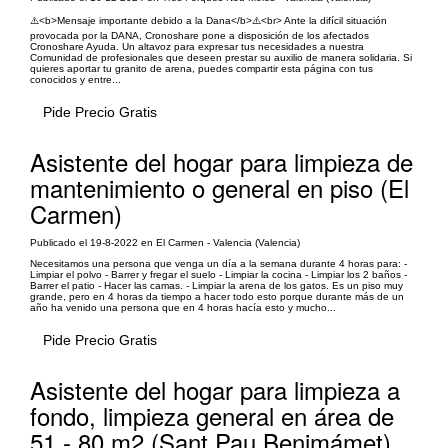
⚠️<b>Mensaje importante debido a la Dana</b>⚠️<br> Ante la difícil situación
provocada por la DANA, Cronoshare pone a disposición de los afectados
Cronoshare Ayuda. Un altavoz para expresar tus necesidades a nuestra
Comunidad de profesionales que deseen prestar su auxilio de manera solidaria. Si
quieres aportar tu granito de arena, puedes compartir esta página con tus
conocidos y entre...
Pide Precio Gratis
Asistente del hogar para limpieza de
mantenimiento o general en piso (El
Carmen)
Publicado el 19-8-2022 en El Carmen - Valencia (Valencia)
Necesitamos una persona que venga un día a la semana durante 4 horas para: -
Limpiar el polvo - Barrer y fregar el suelo - Limpiar la cocina - Limpiar los 2 baños -
Barrer el patio - Hacer las camas. - Limpiar la arena de los gatos. Es un piso muy
grande, pero en 4 horas da tiempo a hacer todo esto porque durante más de un
año ha venido una persona que en 4 horas hacía esto y mucho...
Pide Precio Gratis
Asistente del hogar para limpieza a
fondo, limpieza general en área de
51 - 80 m2 (Sant Pau Benimámet)