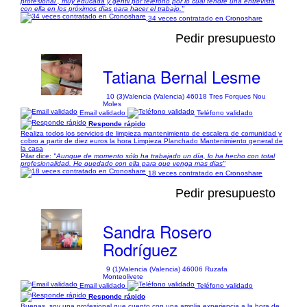
profesional , muy educada y gentil por teléfono por lo cual tendrè una entrevista
con ella en los próximos dias para hacer el trabajo."
34 veces contratado en Cronoshare
Pedir presupuesto
Tatiana Bernal Lesme
10 (3)
Valencia (Valencia) 46018 Tres Forques Nou
Moles
Email validado
Teléfono validado
Responde rápido
Realiza todos los servicios de limpieza mantenimiento de escalera de comunidad y
cobro a partir de diez euros la hora Limpieza Planchado Mantenimiento general de
la casa
Pilar dice:
"Aunque de momento sólo ha trabajado un día, lo ha hecho con total
profesionalidad. He quedado con ella para que venga mas dias"
18 veces contratado en Cronoshare
Pedir presupuesto
Sandra Rosero
Rodríguez
9 (1)
Valencia (Valencia) 46006 Ruzafa
Monteolivete
Email validado
Teléfono validado
Responde rápido
Buenas, soy una profesional que cuento con una amplia experiencia a la hora de