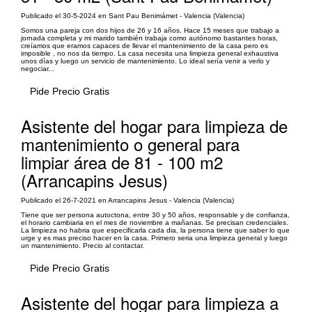
Publicado el 30-5-2024 en Sant Pau Benimámet - Valencia (Valencia)
Somos una pareja con dos hijos de 26 y 16 años. Hace 15 meses que trabajo a
jornada completa y mi marido también trabaja como autónomo bastantes horas,
creíamos que eramos capaces de llevar el mantenimiento de la casa pero es
imposible , no nos da tiempo. La casa necesita una limpieza general exhaustiva
unos días y luego un servicio de mantenimiento. Lo ideal sería venir a verlo y
negociar...
Pide Precio Gratis
Asistente del hogar para limpieza de
mantenimiento o general para
limpiar área de 81 - 100 m2
(Arrancapins Jesus)
Publicado el 26-7-2021 en Arrancapins Jesus - Valencia (Valencia)
Tiene que ser persona autoctona, entre 30 y 50 años, responsable y de confianza,
el horario cambiaria en el mes de noviembre a mañanas. Se precisan credenciales.
La limpieza no habria que especificarla cada dia, la persona tiene que saber lo que
urge y es mas preciso hacer en la casa. Primero seria una limpieza general y luego
un mantenimiento. Precio al contactar.
Pide Precio Gratis
Asistente del hogar para limpieza a