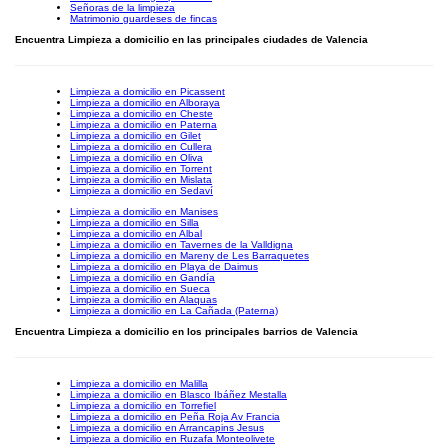
Señoras de la limpieza
Matrimonio guardeses de fincas
Encuentra Limpieza a domicilio en las principales ciudades de Valencia
Limpieza a domicilio en Picassent
Limpieza a domicilio en Alboraya
Limpieza a domicilio en Cheste
Limpieza a domicilio en Paterna
Limpieza a domicilio en Gilet
Limpieza a domicilio en Cullera
Limpieza a domicilio en Oliva
Limpieza a domicilio en Torrent
Limpieza a domicilio en Mislata
Limpieza a domicilio en Sedaví
Limpieza a domicilio en Manises
Limpieza a domicilio en Silla
Limpieza a domicilio en Albal
Limpieza a domicilio en Tavernes de la Valldigna
Limpieza a domicilio en Mareny de Les Barraquetes
Limpieza a domicilio en Playa de Daimus
Limpieza a domicilio en Gandía
Limpieza a domicilio en Sueca
Limpieza a domicilio en Alaquas
Limpieza a domicilio en La Cañada (Paterna)
Encuentra Limpieza a domicilio en los principales barrios de Valencia
Limpieza a domicilio en Malilla
Limpieza a domicilio en Blasco Ibáñez Mestalla
Limpieza a domicilio en Torrefiel
Limpieza a domicilio en Peña Roja Av Francia
Limpieza a domicilio en Arrancapins Jesus
Limpieza a domicilio en Ruzafa Monteolivete