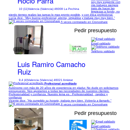
Rocio Parra
soy muy exigente con
mis trabajos siempre
trato de hacer las
10 (11)
Valencia (Valencia) 46008 La Pechina
limpiezas a fondo, no
pierdo tiempo realizo las tareas lo mas pronto posible, y con ética profesIonal.
Lucía dice:
"Muy buena profesional, atenta, simpática y trabaja muy muy bien."
5 veces contratado en Cronoshare
Pedir presupuesto
Email validado
1/14
Teléfono validado
Luis Ramiro Camacho
Ruiz
9,4 (4)
Valencia (Valencia) 46021 Amistat
Profesional acreditado
Autónomo con más de 20 años de experiencia en pladur. No dude en solicitarnos
presupuesto. Nos ajustamos a todas las necesidades de nuestros clientes.
Profesionalidad y confianza. Nuestro lema es : Profesionalidad , rapidez y
confianza
Vicente dice:
"Ha cumplido su horario, trabaja muy bien. Volvería a llamarlo."
6 veces contratado en Cronoshare
Pedir presupuesto
Email validado