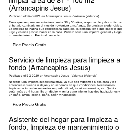
(Arrancapins Jesus)
Publicado el 26-7-2021 en Arrancapins Jesus - Valencia (Valencia)
Tiene que ser persona autoctona, entre 30 y 50 años, responsable y de confianza,
el horario cambiaria en el mes de noviembre a mañanas. Se precisan credenciales.
La limpieza no habria que especificarla cada dia, la persona tiene que saber lo que
urge y es mas preciso hacer en la casa. Primero seria una limpieza general y luego
un mantenimiento. Precio al contactar.
Pide Precio Gratis
Servicio de limpieza para limpieza a
fondo (Arrancapins Jesus)
Publicado el 5-2-2026 en Arrancapins Jesus - Valencia (Valencia)
Necesito una limpieza superexhaustiva, ya que nos mudamos a esa casa y los
anteriores inquilinos la dejan y no sabemos en qué condiciones. Necesitamos
limpieza de todas las estancias en profundidad, incluidos armarios, etc. Quizás
serán más de 4 horas. Es un dúplex y, en la parte inferior, hay dos habitaciones y
un baño, arriba; cocina, baño, salón y habitación.
Pide Precio Gratis
Asistente del hogar para limpieza a
fondo, limpieza de mantenimiento o