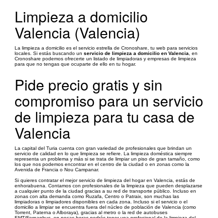
Limpieza a domicilio
Valencia (Valencia)
La limpieza a domicilio es el servicio estrella de Cronoshare, tu web para servicios
locales. Si estás buscando un
servicio de limpieza a domicilio en Valencia
, en
Cronoshare podemos ofrecerte un listado de limpiadoras y empresas de limpieza
para que no tengas que ocuparte de ello en tu hogar.
Pide precio gratis y sin
compromiso para un servicio
de limpieza para tu casa de
Valencia
La capital del Turia cuenta con gran variedad de profesionales que brindan un
servicio de calidad en lo que limpieza se refiere. La limpieza doméstica siempre
representa un problema y más si se trata de limpiar un piso de gran tamaño, como
los que nos podemos encontrar en el centro de la ciudad o en zonas como la
Avenida de Francia o Nou Campanar.
Si quieres contratar el mejor servicio de limpieza del hogar en Valencia, estás de
enhorabuena. Contamos con profesionales de la limpieza que pueden desplazarse
a cualquier punto de la ciudad gracias a su red de transporte público. Incluso en
zonas con alta demanda como Ruzafa, Centro o Patraix, son muchas las
limpiadoras o limpiadores disponibles en cada zona. Incluso si el servicio o el
domicilio a limpiar se encuentra fuera del núcleo de población de Valencia (como
Torrent, Paterna o Alboraya), gracias al metro o la red de autobuses
EMT/Fernanbus, en pocas horas podrás tener una profesional de la limpieza del