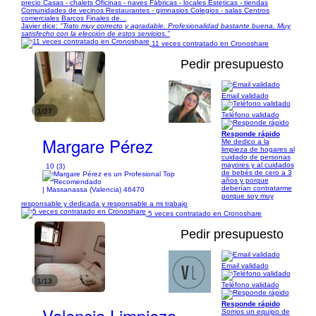
precio Casas - chalets Oficinas - naves Fábricas - locales Estéticas - tiendas
Comunidades de vecinos Restaurantes - gimnasios Colegios - salas Centros
comerciales Barcos Finales de...
Javier dice:
"Trato muy correcto y agradable. Profesionalidad bastante buena. Muy
satisfecho con la elección de estos servicios."
11 veces contratado en Cronoshare
Pedir presupuesto
Email validado
1/27
Teléfono validado
Responde rápido
Margare Pérez
Me dedico a la
limpieza de hogares al
cuidado de personas
mayores y al cuidados
10 (3)
de bebés de cero a 3
años y porque
deberían contratarme
| Massanassa (Valencia) 46470
porque soy muy
responsable y dedicada y responsable a mi trabajo
5 veces contratado en Cronoshare
Pedir presupuesto
Email validado
1/13
Teléfono validado
Responde rápido
Valencia Limpieza
Somos un equipo de