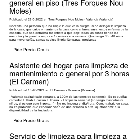
general en piso (Tres Forques Nou
Moles)
Publicado el 23-5-2022 en Tres Forques Nou Moles - Valencia (Valencia)
Necesito una persona que no limpie lo que ve la suegra, si no delegar la limpieza
de la casa, que cuide y mantenga la casa como si fuera suya, estoy enferma de la
espalda, que sea detallista me refiero a que deje todas las cosas donde las
encontró y la plancha es poca 4 camisas a la semana. Que tenga 30o 40 años
para mover sofás, camas subirse limpiar lámparas, persianas
Pide Precio Gratis
Asistente del hogar para limpieza de
mantenimiento o general por 3 horas
(El Carmen)
Publicado el 13-10-2021 en El Carmen - Valencia (Valencia)
- Valencia capital (calle serranos, a 100m de las torres de serranos) - Es pequeña:
comedor + 1hab + cocina + 1baño. - 1 limpieza semanal (no tengo mascotas ni
niños, si es que esto importa :-) - No me importa el día/hora. Como trabajo en casa,
no es problema que el horario varíe de una semana a otra, ajustándome a la
disponibilidad de la limpiadora.
Pide Precio Gratis
Servicio de limpieza para limpieza a