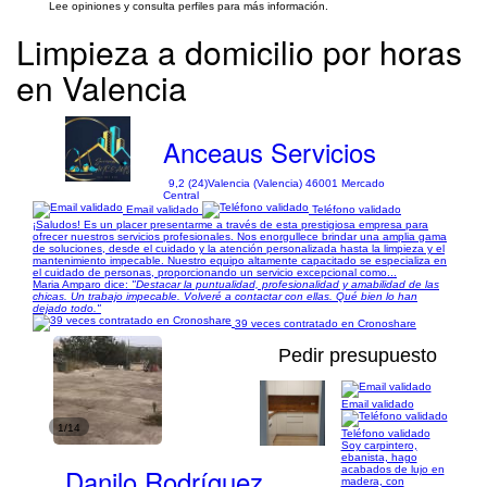
Lee opiniones y consulta perfiles para más información.
Limpieza a domicilio por horas
en Valencia
Anceaus Servicios
9,2 (24)
Valencia (Valencia) 46001 Mercado
Central
Email validado
Teléfono validado
¡Saludos! Es un placer presentarme a través de esta prestigiosa empresa para
ofrecer nuestros servicios profesionales. Nos enorgullece brindar una amplia gama
de soluciones, desde el cuidado y la atención personalizada hasta la limpieza y el
mantenimiento impecable. Nuestro equipo altamente capacitado se especializa en
el cuidado de personas, proporcionando un servicio excepcional como...
Maria Amparo dice:
"Destacar la puntualidad, profesionalidad y amabilidad de las
chicas. Un trabajo impecable. Volveré a contactar con ellas. Qué bien lo han
dejado todo."
39 veces contratado en Cronoshare
Pedir presupuesto
Email validado
1/14
Teléfono validado
Soy carpintero,
ebanista, hago
Danilo Rodríguez
acabados de lujo en
madera, con