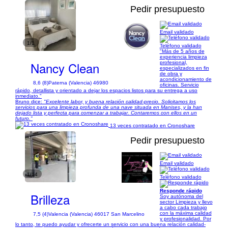
Pedir presupuesto
Email validado
1/1
Teléfono validado
"Más de 5 años de
experiencia limpieza
Nancy Clean
profesional,
especializados en fin
de obra y
acondicionamiento de
8,6 (8)
Paterna (Valencia) 46980
oficinas. Servicio
rápido, detallista y orientado a dejar los espacios listos para su entrega a uso
inmediato."
Bruno dice:
"Excelente labor, y buena relación calidad-precio. Solicitamos los
servicios para una limpieza profunda de una nave situada en Manises, y la han
dejado lista y perfecta para comenzar a trabajar. Contaremos con ellos en un
futuro."
13 veces contratado en Cronoshare
Pedir presupuesto
Email validado
1/14
Teléfono validado
Responde rápido
Brilleza
Soy autónoma del
sector Limpieza y llevo
a cabo cada trabajo
con la máxima calidad
7,5 (4)
Valencia (Valencia) 46017 San Marcelino
y profesionalidad. Por
lo tanto, te puedo ayudar y ofrecerte un servicio con una buena relación calidad-