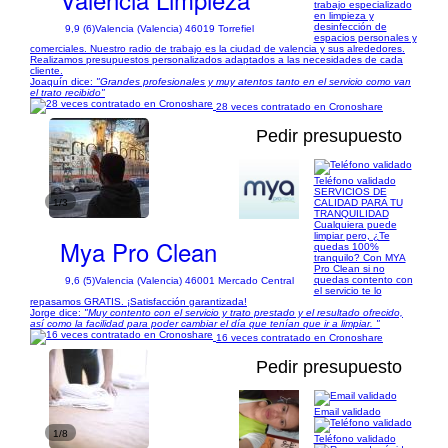
trabajo especializado
en limpieza y
desinfección de
9,9 (6)
Valencia (Valencia) 46019 Torrefiel
espacios personales y
comerciales. Nuestro radio de trabajo es la ciudad de valencia y sus alrededores.
Realizamos presupuestos personalizados adaptados a las necesidades de cada
cliente.
Joaquín dice:
"Grandes profesionales y muy atentos tanto en el servicio como van
el trato recibido"
28 veces contratado en Cronoshare
Pedir presupuesto
Teléfono validado
SERVICIOS DE
1/3
CALIDAD PARA TU
TRANQUILIDAD
Cualquiera puede
limpiar pero, ¿Te
Mya Pro Clean
quedas 100%
tranquilo? Con MYA
Pro Clean si no
quedas contento con
9,6 (5)
Valencia (Valencia) 46001 Mercado Central
el servicio te lo
repasamos GRATIS. ¡Satisfacción garantizada!
Jorge dice:
"Muy contento con el servicio y trato prestado y el resultado ofrecido,
así como la facilidad para poder cambiar el día que tenían que ir a limpiar. "
16 veces contratado en Cronoshare
Pedir presupuesto
Email validado
1/8
Teléfono validado