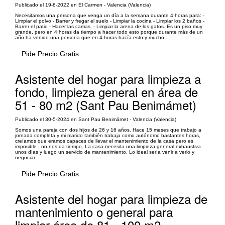
Publicado el 19-8-2022 en El Carmen - Valencia (Valencia)
Necesitamos una persona que venga un día a la semana durante 4 horas para: -
Limpiar el polvo - Barrer y fregar el suelo - Limpiar la cocina - Limpiar los 2 baños -
Barrer el patio - Hacer las camas. - Limpiar la arena de los gatos. Es un piso muy
grande, pero en 4 horas da tiempo a hacer todo esto porque durante más de un
año ha venido una persona que en 4 horas hacía esto y mucho...
Pide Precio Gratis
Asistente del hogar para limpieza a
fondo, limpieza general en área de
51 - 80 m2 (Sant Pau Benimámet)
Publicado el 30-5-2024 en Sant Pau Benimámet - Valencia (Valencia)
Somos una pareja con dos hijos de 26 y 16 años. Hace 15 meses que trabajo a
jornada completa y mi marido también trabaja como autónomo bastantes horas,
creíamos que eramos capaces de llevar el mantenimiento de la casa pero es
imposible , no nos da tiempo. La casa necesita una limpieza general exhaustiva
unos días y luego un servicio de mantenimiento. Lo ideal sería venir a verlo y
negociar...
Pide Precio Gratis
Asistente del hogar para limpieza de
mantenimiento o general para
limpiar área de 81 - 100 m2