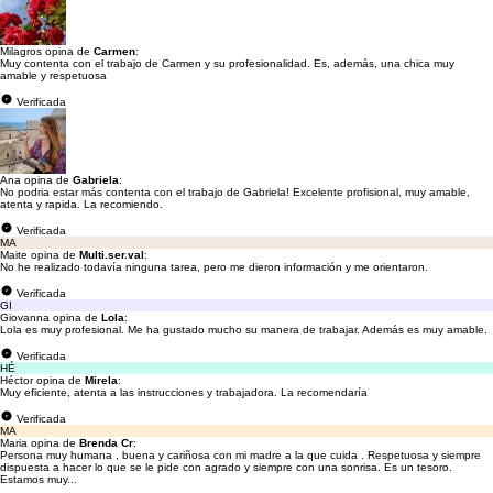
Milagros opina de
Carmen
:
Muy contenta con el trabajo de Carmen y su profesionalidad. Es, además, una chica muy
amable y respetuosa
Verificada
Ana opina de
Gabriela
:
No podria estar más contenta con el trabajo de Gabriela! Excelente profisional, muy amable,
atenta y rapida. La recomiendo.
Verificada
MA
Maite opina de
Multi.ser.val
:
No he realizado todavía ninguna tarea, pero me dieron información y me orientaron.
Verificada
GI
Giovanna opina de
Lola
:
Lola es muy profesional. Me ha gustado mucho su manera de trabajar. Además es muy amable.
Verificada
HÉ
Héctor opina de
Mirela
:
Muy eficiente, atenta a las instrucciones y trabajadora. La recomendaría
Verificada
MA
Maria opina de
Brenda Cr
:
Persona muy humana , buena y cariñosa con mi madre a la que cuida . Respetuosa y siempre
dispuesta a hacer lo que se le pide con agrado y siempre con una sonrisa. Es un tesoro.
Estamos muy...