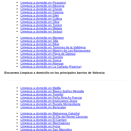
Limpieza a domicilio en Picassent
Limpieza a domicilio en Alboraya
Limpieza a domicilio en Cheste
Limpieza a domicilio en Paterna
Limpieza a domicilio en Gilet
Limpieza a domicilio en Cullera
Limpieza a domicilio en Oliva
Limpieza a domicilio en Torrent
Limpieza a domicilio en Mislata
Limpieza a domicilio en Sedaví
Limpieza a domicilio en Manises
Limpieza a domicilio en Silla
Limpieza a domicilio en Albal
Limpieza a domicilio en Tavernes de la Valldigna
Limpieza a domicilio en Mareny de Les Barraquetes
Limpieza a domicilio en Playa de Daimus
Limpieza a domicilio en Gandía
Limpieza a domicilio en Sueca
Limpieza a domicilio en Alaquas
Limpieza a domicilio en La Cañada (Paterna)
Encuentra Limpieza a domicilio en los principales barrios de Valencia
Limpieza a domicilio en Malilla
Limpieza a domicilio en Blasco Ibáñez Mestalla
Limpieza a domicilio en Torrefiel
Limpieza a domicilio en Peña Roja Av Francia
Limpieza a domicilio en Arrancapins Jesus
Limpieza a domicilio en Ruzafa Monteolivete
Limpieza a domicilio en Benicalap
Limpieza a domicilio en Malvarrosa Cabañal
Limpieza a domicilio en El Pla del Remei Cánovas
Limpieza a domicilio en El Carmen
Limpieza a domicilio en Marchalenes
Limpieza a domicilio en Ayora
Limpieza a domicilio en San Marcelino