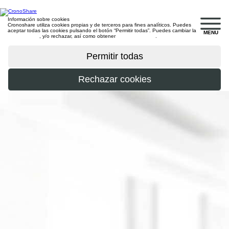
Información sobre cookies
Cronoshare utiliza cookies propias y de terceros para fines analíticos. Puedes
aceptar todas las cookies pulsando el botón “Permitir todas”. Puedes cambiar la
MENU
configuración
, y/o rechazar, así como obtener
más información
.