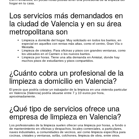
hogar en tu casa.
Los servicios más demandados en
la ciudad de Valencia y en su área
metropolitana son
Limpieza a domicilio del hogar. Muy solicitado en todos los barrios, en
especial en aquellos con rentas más altas, como el centro, Gran Vía o
Mestalla.
Limpieza de cristales. Para oficinas y pisos con grandes ventanas, como
los ubicados en el Carmen o los nuevos barrios.
Limpieza por horas. Tiene una alta demanda en Amistat, donde hay
muchos pisos de estudiantes y pisos compartidos.
¿Cuánto cobra un profesional de la
limpieza a domicilio en Valencia?
El precio que podría cobrar un trabajador de la limpieza en una vivienda particular
en Valencia (Valencia) podría situarse entre 7 y 10 euros por hora,
aproximadamente.
¿Qué tipo de servicios ofrece una
empresa de limpieza en Valencia?
Los profesionales de la limpieza suelen ofrecer una limpieza por horas, a fondo o
de mantenimiento en oficinas y despachos, locales comerciales, a particulares,
naves industriales, a comunidades de vecinos, así como limpieza específica para
cocinas, cristales y ventanas, sofás, colchones, limpieza de obra, entre otros.