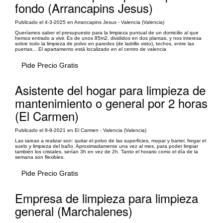
fondo (Arrancapins Jesus)
Publicado el 4-3-2025 en Arrancapins Jesus - Valencia (Valencia)
Queríamos saber el presupuesto para la limpieza puntual de un domicilio al que
hemos entrado a vivir. Es de unos 85m2, divididos en dos plantas, y nos interesa
sobre todo la limpieza de polvo en paredes (de ladrillo visto), techos, entre las
puertas... El apartamento está localizado en el centro de valencia
Pide Precio Gratis
Asistente del hogar para limpieza de
mantenimiento o general por 2 horas
(El Carmen)
Publicado el 9-9-2021 en El Carmen - Valencia (Valencia)
Las tareas a realizar son: quitar el polvo de las superficies, mopar y barrer, fregar el
suelo y limpieza del baño. Aproximadamente una vez al mes, para poder limpiar
también los cristales, serían 3h en vez de 2h. Tanto el horario como el día de la
semana son flexibles.
Pide Precio Gratis
Empresa de limpieza para limpieza
general (Marchalenes)