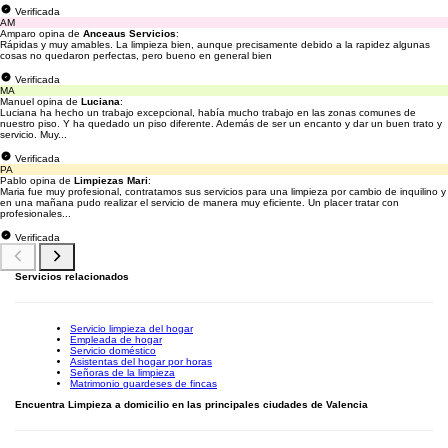
Verificada
AM
Amparo opina de
Anceaus Servicios
:
Rápidas y muy amables. La limpieza bien, aunque precisamente debido a la rapidez algunas
cosas no quedaron perfectas, pero bueno en general bien
Verificada
MA
Manuel opina de
Luciana
:
Luciana ha hecho un trabajo excepcional, había mucho trabajo en las zonas comunes de
nuestro piso. Y ha quedado un piso diferente. Además de ser un encanto y dar un buen trato y
servicio. Muy...
Verificada
PA
Pablo opina de
Limpiezas Mari
:
Maria fue muy profesional, contratamos sus servicios para una limpieza por cambio de inquilino y
en una mañana pudo realizar el servicio de manera muy eficiente. Un placer tratar con
profesionales...
Verificada
Servicios relacionados
Servicio limpieza del hogar
Empleada de hogar
Servicio doméstico
Asistentas del hogar por horas
Señoras de la limpieza
Matrimonio guardeses de fincas
Encuentra Limpieza a domicilio en las principales ciudades de Valencia