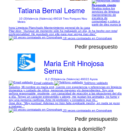
Responde rápido
Tatiana Bernal Lesme
Realiza todos los
servicios de limpieza
mantenimiento de
escalera de
10 (3)
Valencia (Valencia) 46018 Tres Forques Nou
comunidad y cobro a
Moles
partir de diez euros la
hora Limpieza Planchado Mantenimiento general de la casa
Pilar dice:
"Aunque de momento sólo ha trabajado un día, lo ha hecho con total
profesionalidad. He quedado con ella para que venga mas dias"
18 veces contratado en Cronoshare
Pedir presupuesto
Maria Enit Hinojosa
Serna
8,2 (5)
Valencia (Valencia) 46022 Ayora
Email validado
Teléfono validado
Saludos, Mi nombre es maría enit, cuento con experiencia y referencias en limpieza
domestica y cuidado de niños, personas mayores y/o dependientes. Soy una
señora responsable, prudente, con capacidad de reacción a las situaciones del día
a día. Tengo un carácter extrovertido y alegre, me gustan los animales, no fumo y
soy una persona cariñosa. Amo mi profesión y considero que mi...
Jose dice:
"Muy puntual. Ademas no hizo falta explicarle mecho, en nada se puso
a trabajar. "
20 veces contratado en Cronoshare
Pedir presupuesto
¿Cuánto cuesta la limpieza a domicilio?