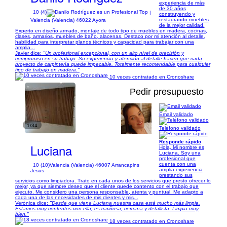
experiencia de más
de 30 años
10 (4)
|
construyendo y
restaurando muebles
Valencia (Valencia) 46022 Ayora
de la mejor calidad.
Experto en diseño armado, montaje de todo tipo de muebles en madera, cocinas,
clases, armarios, muebles de baño, alacenas. Destaco por mi atención al detalle,
habilidad para interpretar planos técnicos y capacidad para trabajar con una
amplia...
Javier dice:
"Un profesional excepcional, con un alto nivel de precisión y
compromiso en su trabajo. Su experiencia y atención al detalle hacen que cada
proyecto de carpintería quede impecable. Totalmente recomendable para cualquier
tipo de trabajo en madera."
10 veces contratado en Cronoshare
Pedir presupuesto
Email validado
1/34
Teléfono validado
Responde rápido
Luciana
Hola, Mi nombre es
Luciana. Soy una
profesional que
cuenta con una
10 (10)
Valencia (Valencia) 46007 Arrancapins
amplia experiencia
Jesus
prestando sus
servicios como limpiadora. Trato en cada unos de los servicios que presto ofrecer lo
mejor, ya que siempre deseo que el cliente quede contento con el trabajo que
ejecuto. Me considero una persona responsable, atenta y puntual. Me adapto a
cada una de las necesidades de mis clientes y mis...
Verónica dice:
"Desde que viene Luciana nuestra casa está mucho más limpia.
Estamos muy contentos con ella, es cariñosa, cercana y detallista. Limpia muy
bien."
18 veces contratado en Cronoshare