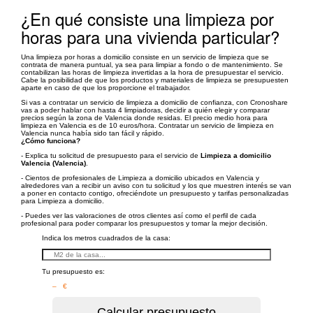
¿En qué consiste una limpieza por
horas para una vivienda particular?
Una limpieza por horas a domicilio consiste en un servicio de limpieza que se
contrata de manera puntual, ya sea para limpiar a fondo o de mantenimiento. Se
contabilizan las horas de limpieza invertidas a la hora de presupuestar el servicio.
Cabe la posibilidad de que los productos y materiales de limpieza se presupuesten
aparte en caso de que los proporcione el trabajador.
Si vas a contratar un servicio de limpieza a domicilio de confianza, con Cronoshare
vas a poder hablar con hasta 4 limpiadoras, decidir a quién elegir y comparar
precios según la zona de Valencia donde residas. El precio medio hora para
limpieza en Valencia es de 10 euros/hora. Contratar un servicio de limpieza en
Valencia nunca había sido tan fácil y rápido.
¿Cómo funciona?
- Explica tu solicitud de presupuesto para el servicio de
Limpieza a domicilio
Valencia (Valencia)
.
- Cientos de profesionales de Limpieza a domicilio ubicados en Valencia y
alrededores van a recibir un aviso con tu solicitud y los que muestren interés se van
a poner en contacto contigo, ofreciéndote un presupuesto y tarifas personalizadas
para Limpieza a domicilio.
- Puedes ver las valoraciones de otros clientes así como el perfil de cada
profesional para poder comparar los presupuestos y tomar la mejor decisión.
Indica los metros cuadrados de la casa:
Tu presupuesto es:
– €