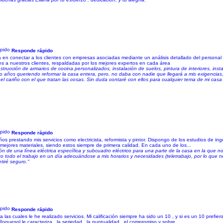
Responde rápido
n conectar a los clientes con empresas asociadas mediante un análisis detallado del personal 
es a nuestros clientes, respaldadas por los mejores expertos en cada área
strucción de armarios de cocina personalizados, instalación de suelos, pintura de interiores, inst
vo años queriendo reformar la casa entera, pero, no daba con nadie que llegará a mis exigencias,
, el cariño con el que tratan las cosas. Sin duda contaré con ellos para cualquier tema de mi casa
Responde rápido
prestando mis servicios como electricista, reformista y pintor. Dispongo de los estudios de inge
ejores materiales, siendo estos siempre de primera calidad. En cada uno de los...
ción de una línea eléctrica específica y subcuadro eléctrico para una parte de la casa en la que
izo todo el trabajo en un día adecuándose a mis horarios y necesidades (teletrabajo, por lo que ne
tiré seguro."
Responde rápido
as cuales le he realizado servicios. Mi calificación siempre ha sido un 10 , y si es un 10 prefi
quesol le caracteriza , la seriedad , la puntualidad , el compromiso y sobre...