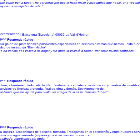
 que cobre por la tarea y no por horas por que lo hace mejor y mas rapido que nadie, una vez tra
y bien a mi rapidez de vida."
z
| Barcelona (Barcelona) 08035 La Vall d’Hebron
Responde rápido
upo de profesionales polivalentes especialistas en sectores diversos que hemos unido fuerzas
ridad de un trabajo "Bien Hecho"
Ya ha venido dos veces a mi hogar y sin duda la volveré a llamar. Transmite mucha confianza."
Responde rápido
, albañilería, pladur, electricidad, fontanería, carpintería, restauración y montaje de muebles
ervicios de limpieza profunda, final de obra y demás. Soy Agrónomo de...
 confianza que me ayude para cualquier arreglo de la casa. Gracias Ruben!"
Responde rápido
a limpieza. Disponemos de personal formado. Trabajamos en el barcelonés y entre nuestros serv
icio con agua ionizada (limpieza y desinfección sin productos...
l acabado. repetiremos sin duda. "