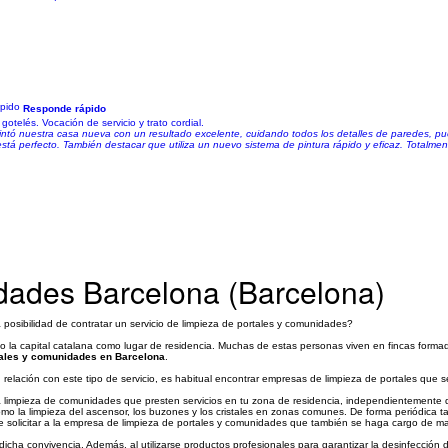
Responde rápido
gotelés. Vocación de servicio y trato cordial.
ntó nuestra casa nueva con un resultado excelente, cuidando todos los detalles de paredes, puert
 está perfecto. También destacar que utiliza un nuevo sistema de pintura rápido y eficaz. Totalm
dades Barcelona (Barcelona)
 posibilidad de contratar un servicio de limpieza de portales y comunidades?
la capital catalana como lugar de residencia. Muchas de estas personas viven en fincas formad
tales y comunidades en Barcelona
.
ación con este tipo de servicio, es habitual encontrar empresas de limpieza de portales que 
la limpieza de comunidades que presten servicios en tu zona de residencia, independientemente 
 como la limpieza del ascensor, los buzones y los cristales en zonas comunes. De forma periódica t
ede solicitar a la empresa de limpieza de portales y comunidades que también se haga cargo de 
dicha convivencia. Además, al utilizarse productos profesionales para garantizar la desinfecci