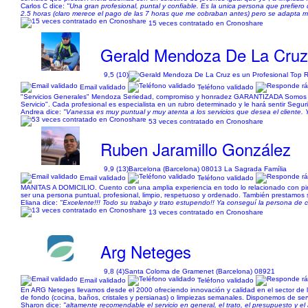
Carlos C dice:
"Una gran profesional, puntal y confiable. Es la unica persona que prefiero
2.5 horas (claro merece el pago de las 7 horas que me cobraban antes) pero se adapta mu
15 veces contratado en Cronoshare
Gerald Mendoza De La Cru
9,5 (10)
Email validado
Teléfono validado
"Servicios Generales" Mendoza Seriedad, compromiso y honradez GARANTIZADA Somos un gr
Servicio". Cada profesional es especialista en un rubro determinado y le hará sentir Segu
Andrea dice:
"Vanessa es muy puntual y muy atenta a los servicios que desea el cliente. 
53 veces contratado en Cronoshare
Ruben Jaramillo González
9,9 (13)
Barcelona (Barcelona) 08013 La Sagrada Família
Email validado
Teléfono validado
MANITAS A DOMICILIO. Cuento con una amplia experiencia en todo lo relacionado con pintura
ser una persona puntual, profesional, limpio, respetuoso y ordenado. También prestamos s
Eliana dice:
"Excelente!!! Todo su trabajo y trato estupendo!! Ya conseguí la persona de
13 veces contratado en Cronoshare
Arg Neteges
9,8 (4)
Santa Coloma de Gramenet (Barcelona) 08921
Email validado
Teléfono validado
En ARG Neteges llevamos desde el 2000 ofreciendo innovación y calidad en el sector de l
de fondo (cocina, baños, cristales y persianas) o limpiezas semanales. Disponemos de serv
Sharon dice:
"altamente recomendable el servicio en general, el trato, el presupuesto y e