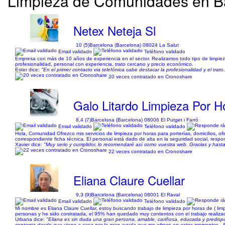
Limpieza de Comunidades en Ba
Netex Neteja Sl
10 (5)
Barcelona (Barcelona) 08024 La Salut
Email validado
Teléfono validado
Empresa con más de 10 años de experiencia en el sector. Realizamos todo tipo de limpiezas 
profesionalidad, personal con experiencia, trato cercano y precio económico.
Ester dice:
"En el primer contacto via telefónica cabe destacar la profesionalidad y el trat
20 veces contratado en Cronoshare
Galo Litardo Limpieza Por H
8,4 (7)
Barcelona (Barcelona) 08006 El Putget i Farró
Email validado
Teléfono validado
Hola, Comunidad Ofrezco mis servicios de limpieza por horas para porterías, domicilios, o
correspondiente ficha técnica. El personal está dado de alta en la seguridad social, respon
Xavier dice:
"Muy serio y cumplidor, lo recomendaré así como vuestra web. Gracias y hasta
22 veces contratado en Cronoshare
Eliana Claure Cuellar
9,3 (9)
Barcelona (Barcelona) 08001 El Raval
Email validado
Teléfono validado
Mi nombre es Eliana Claure Cuellar, estoy buscando trabajo de limpieza por horas de ( limp
personas y he sido contratada, el 95% han quedado muy contentos con el trabajo realiza
Urbana dice:
"Eliana es sin duda una gran persona, amable, cariñosa, educada y predispu
contenta desde que viene a casa por la gran ayuda que me ofrece en estos momentos.. Muc