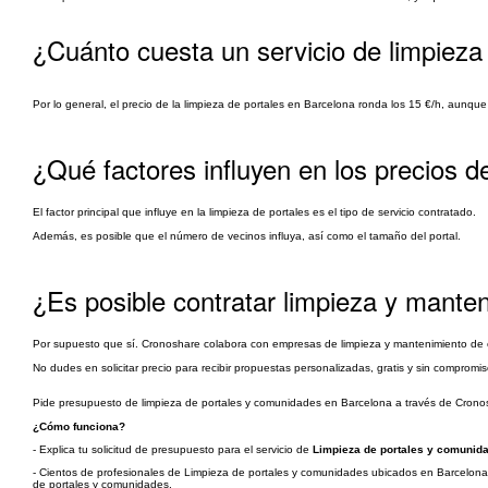
¿Cuánto cuesta un servicio de limpieza
Por lo general, el precio de la limpieza de portales en Barcelona ronda los 15 €/h, aunqu
¿Qué factores influyen en los precios d
El factor principal que influye en la limpieza de portales es el tipo de servicio contratado.
Además, es posible que el número de vecinos influya, así como el tamaño del portal.
¿Es posible contratar limpieza y mant
Por supuesto que sí. Cronoshare colabora con empresas de limpieza y mantenimiento de
No dudes en solicitar precio para recibir propuestas personalizadas, gratis y sin compromis
Pide presupuesto de limpieza de portales y comunidades en Barcelona a través de Cronosh
¿Cómo funciona?
- Explica tu solicitud de presupuesto para el servicio de
Limpieza de portales y comunid
- Cientos de profesionales de Limpieza de portales y comunidades ubicados en Barcelona y
de portales y comunidades.