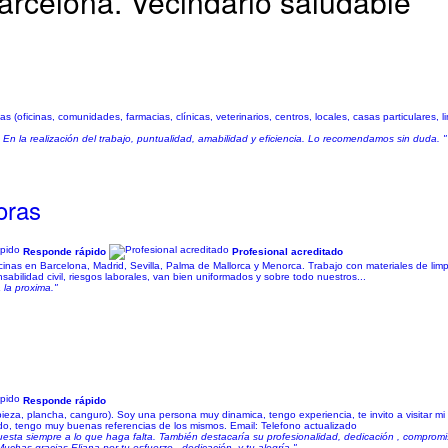
rcelona. Vecindario saludable
(oficinas, comunidades, farmacias, clínicas, veterinarios, centros, locales, casas particulares, 
o. En la realización del trabajo, puntualidad, amabilidad y eficiencia. Lo recomendamos sin duda. "
oras
Responde rápido
Profesional acreditado
ficinas en Barcelona, Madrid, Sevilla, Palma de Mallorca y Menorca. Trabajo con materiales de li
sabilidad civil, riesgos laborales, van bien uniformados y sobre todo nuestros...
 la proxima."
Responde rápido
ieza, plancha, canguro). Soy una persona muy dinamica, tengo experiencia, te invito a visitar mi 
do, tengo muy buenas referencias de los mismos. Email: Telefono actualizado
esta siempre a lo que haga falta. También destacaría su profesionalidad, dedicación , comprom
has gracias Eliana por tu esfuerzo , dedicación, y tu alegría."