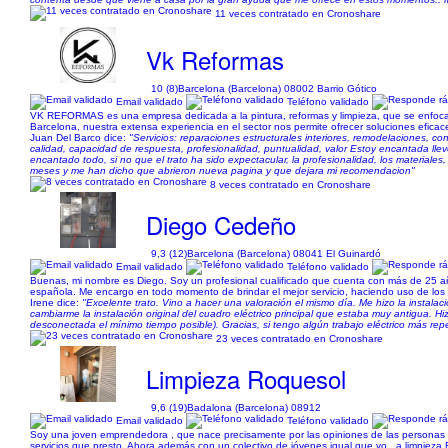
11 veces contratado en Cronoshare
Vk Reformas
10 (8)
Barcelona (Barcelona) 08002 Barrio Gótico
Email validado
Teléfono validado
VK REFORMAS es una empresa dedicada a la pintura, reformas y limpieza, que se enfoca e
Barcelona, nuestra extensa experiencia en el sector nos permite ofrecer soluciones eficac
Juan Del Barco dice:
"Servicios: reparaciones estructurales interiores, remodelaciones, con
calidad, capacidad de respuesta, profesionalidad, puntualidad, valor Estoy encantada lle
encantado todo, si no que el trato ha sido expectacular, la profesionalidad, los materiales
meses y me han dicho que abrieron nueva pagina y que dejara mi recomendacion"
8 veces contratado en Cronoshare
Diego Cedeño
9,3 (12)
Barcelona (Barcelona) 08041 El Guinardó
Email validado
Teléfono validado
Buenas, mi nombre es Diego. Soy un profesional cualificado que cuenta con más de 25 años 
española. Me encargo en todo momento de brindar el mejor servicio, haciendo uso de los m
Irene dice:
"Excelente trato. Vino a hacer una valoración el mismo día. Me hizo la instala
cambiarme la instalación original del cuadro eléctrico principal que estaba muy antigua. H
desconectada el mínimo tiempo posible). Gracias, si tengo algún trabajo eléctrico más repe
23 veces contratado en Cronoshare
Limpieza Roquesol
9,6 (19)
Badalona (Barcelona) 08912
Email validado
Teléfono validado
Soy una joven emprendedora , que nace precisamente por las opiniones de las personas a l
servicios que presto. Ahora además con un colectivo de jóvenes igual que yo , a limpieza Ro