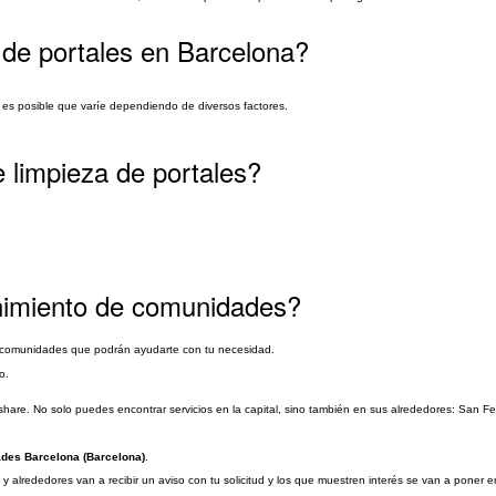
 de portales en Barcelona?
e es posible que varíe dependiendo de diversos factores.
e limpieza de portales?
enimiento de comunidades?
 comunidades que podrán ayudarte con tu necesidad.
o.
are. No solo puedes encontrar servicios en la capital, sino también en sus alrededores: San Fel
ades Barcelona (Barcelona)
.
 alrededores van a recibir un aviso con tu solicitud y los que muestren interés se van a poner e