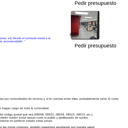
Pedir presupuesto
1/7
as, etc Desde el contacto inicial a la
ente recomendable. "
Pedir presupuesto
as por comunidades de vecinos y, si te cuentas entre ellas, probablemente tanto tú como
se hagan cargo de toda la comunidad.
del código postal que sea (08008, 08022, 08034, 08015, 08013, etc.).
ambién suelen incluir tareas como el pulido y abrillantado de suelos.
mantener en perfecto estado estas zonas.
ón de las zonas comunes, también estaremos apostando por nuestra salud.