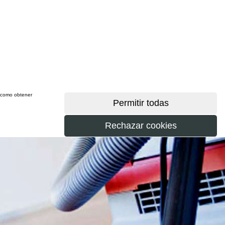
sí como obtener
más