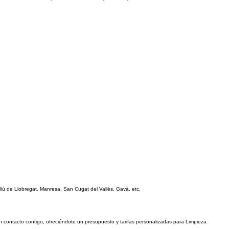
iú de Llobregat, Manresa, San Cugat del Vallés, Gavà, etc.
n contacto contigo, ofreciéndote un presupuesto y tarifas personalizadas para Limpieza