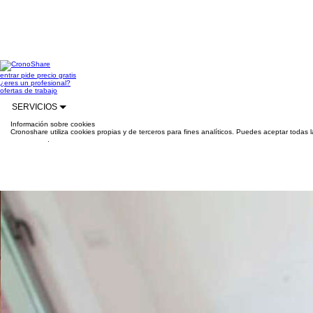
entrar
pide precio gratis
¿eres un profesional?
ofertas de trabajo
SERVICIOS
Información sobre cookies
Cronoshare utiliza cookies propias y de terceros para fines analíticos. Puedes aceptar todas 
información
.