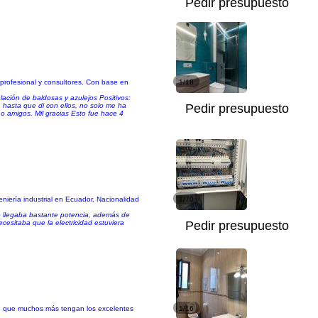
Pedir presupuesto
profesional y consultores. Con base en
1/18
alación de baldosas y azulejos Positivos:
 hasta que di con ellos, no solo me ha
Pedir presupuesto
 o amigos. Mil gracias Esto fue hace 4
niería industrial en Ecuador. Nacionalidad
1/70
 no llegaba bastante potencia, además de
cesitaba que la electricidad estuviera
Pedir presupuesto
ero que muchos más tengan los excelentes
1/16