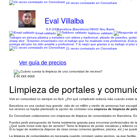
24 veces contratado en Cronoshare
Eval Villalba
8,9 (16)
Barcelona (Barcelona) 08042 Nou Barris
Email validado
Teléfono validado
Trabajos en pintura plástica y esmaltes con airless y tradicional, alizado de paredes, quitar 
Josep dice:
"Estamos encantados con el trabajo que ha realizado este profesional. Eval pi
entrega del piso ha sido amable y profesional. Y lo mejor que gracias a su trabajo el piso
21 veces contratado en Cronoshare
Ver guía de precios
€
€€
€€€
€€€€
Limpieza de portales y comuni
Vivir en comunidad no siempre es fácil. ¿Por qué complicarlo todavía más cuando existe la
Barcelona es una ciudad muy grande: más de un millón y medio de personas han escogido 
tus vecinos os hayáis planteado la opción de contratar una
empresa de limpieza de por
En Cronoshare colaboramos con empresas de limpieza de comunidades en Barcelona. En rel
Puedes pedir presupuesto de forma totalmente gratuita para encontrar profesionales de 
¿Qué suele incluir este tipo de servicio? Tanto la limpieza de portal, escaleras y rellanos
Si tu lugar de residencia dispone de otras zonas comunes (jardines, piscina, etc.) se pu
La limpieza de comunidades es necesaria cuando conviven varios vecinos, ya que facilita 