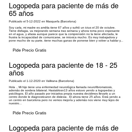
Logopeda para paciente de más de
65 años
Publicado el 5-12-2022 en Masquefa (Barcelona)
Soy carla, mi madre es amèlia tiene 67 años y sufrió un ictus el 20 de octubre.
Tiene disfagia, va mejorando semana tras semana y ahora toma poco espesante
en el agua, y afasia aunque parece que la comprensión no la tiene afectada, le
frustra la incapacidad de comunicarse, se intoxica mucho. Es muy trabajadora y
pone mucho de su parte, tiene muchas ganas de ponerse bien y volver a hablar y...
Pide Precio Gratis
Logopeda para paciente de 18 - 25
años
Publicado el 1-12-2020 en Vallirana (Barcelona)
Hola .. Mi hijo tiene una enfermedad neurológica llamada neurofibromatosis,
además de sordera bilateral. Hastablosn13 años estuvo yendo a logopedas y
psicólogos. El año pasado por iniciativa propia nuestra decidimos llevarlo a un
centro donde le diagnosticaron de dislexia . El ahora tiene 25 años. Está yendo a
un centro en barcelona pero no vemos mejoría y además nos viene muy lejos de
nuestro...
Pide Precio Gratis
Logopeda para paciente de más de