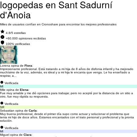
logopedas en Sant Sadurní
d'Anoia
Miles de usuarios confían en Cronoshare para encontrar los mejores profesionales
4.8/5 estrellas
+60.000 opiniones recibidas
100% verificadas
Lorena opina de
Flora
:
Impresionante profesional. Está tratando a mi hija de 8 años de disfonia infantil y ha mejorado
muchísimo de la voz, además, es ideal y a mi hija le encanta que venga. Le ha enseñado a
respirar, a...
Verificada
MI
Mile opina de
Elena
:
Fue muy amable y me dió opciones para trabajar, pero no acepté por la distancia de un sitio a
otro, fue muy rápida su respuesta.
Verificada
SR
Sebastian opina de
Carla
:
Muy buena profesional, desde el primer día supo como actuar y solucionar el problema que
tenia mi hijo de doce años. Estamos encantados con el trato personal y profecional y la pronta
solución.
Verificada
MI
Miguel opina de
Clara
: