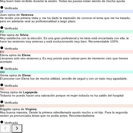
Muy buen trato recibido durante la sesión. Todas las pautas están siendo de mucha ayuda
Verificada
JJ
Juan opina de
Vanessa
:
He tenido una primera visita y, me ha dado la impresión de conocer el tema que me ha tratado,
pero en adelante veré su profesionalidad a largo plazo.
Verificada
PJ
Pilar opina de
Silvia
:
Muy satisfecha con la elección. Es una gran profesional y mi nieta está encantada con ella, le
hace las sesiones muy amenas y está evolucionando muy bien. Recomendable 100%.
Verificada
EV
Elena opina de
Elena
:
Llevamos solo tres sesiones y. Es muy pronto para valorar pero de momento creo que hemos
acertado
Verificada
GG
Gema opina de
Elena
:
El proceso con Elena fue de mucha utilidad, sencillo de seguir y con un trato muy agradable.
Verificada
TC
Teresa opina de
Logopeda
:
Todavía no puedo hacer una valoración porque mi mujer todavía no ha salido del hospital
Verificada
BR
Briggitte opina de
Virginia
:
Muy buena maestra. Desde la primera videollamada ayudo mucho a mi hijo. Para la segunda
sesion ya pronunciaba letras que no podia antes. Recomendadisima
Verificada