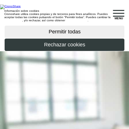
Información sobre cookies
Cronoshare utiliza cookies propias y de terceros para fines analíticos. Puedes
aceptar todas las cookies pulsando el botón “Permitir todas”. Puedes cambiar la
MENU
configuración
, y/o rechazar, así como obtener
más información
.