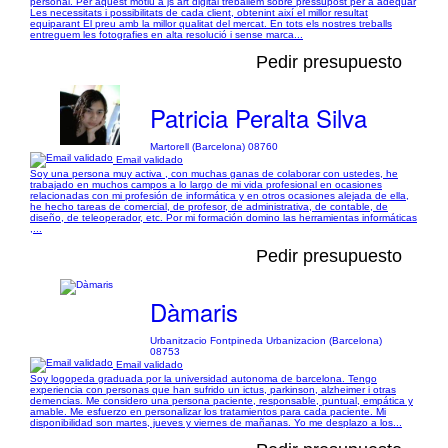
personal. Per aquest motiu a js art digital treballem sobre pressupost per a adequar
Les necessitats i possibilitats de cada client, obtenint així el millor resultat
equiparant El preu amb la millor qualitat del mercat. En tots els nostres treballs
entreguem les fotografies en alta resolució i sense marca...
Pedir presupuesto
Patricia Peralta Silva
Martorell (Barcelona) 08760
Email validado
Soy una persona muy activa , con muchas ganas de colaborar con ustedes, he
trabajado en muchos campos a lo largo de mi vida profesional en ocasiones
relacionadas con mi profesión de informática y en otros ocasiones alejada de ella,
he hecho tareas de comercial, de profesor, de administrativa, de contable, de
diseño, de teleoperador, etc. Por mi formación domino las herramientas informáticas
,...
Pedir presupuesto
Dàmaris
Urbanitzacio Fontpineda Urbanizacion (Barcelona)
08753
Email validado
Soy logopeda graduada por la universidad autonoma de barcelona. Tengo
experiencia con personas que han sufrido un ictus, parkinson, alzheimer i otras
demencias. Me considero una persona paciente, responsable, puntual, empática y
amable. Me esfuerzo en personalizar los tratamientos para cada paciente. Mi
disponibilidad son martes, jueves y viernes de mañanas. Yo me desplazo a los...