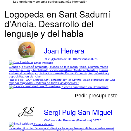
Lee opiniones y consulta perfiles para más información.
Logopeda en Sant Sadurní
d'Anoia. Desarrollo del
lenguaje y del habla
Joan Herrera
9,2 (4)
Molins de Rei (Barcelona) 08750
Email validado
Ciències, educació ambiental, cursos de tota mena, fisica. Quimica mates
tecnologia. Eso y bachillerato, ciclos formativos. Medio ambiente. Quimica
ambiental, analisis y quimica instrumental Formación en tic, tac, ofimática y
especialista en ciencias
Isabel dice:
"Muy profesional y cercano con el alumno, sabe explicarse de una
manera muy clara. Perfecto en todos los aspectos "
7 veces contratado en Cronoshare
Pedir presupuesto
Sergi Puig San Miguel
Vilafranca del Penedès (Barcelona) 08720
Email validado
La nostra filosofia d’atenció al client es basa en l’esperit d’oferir el millor servei