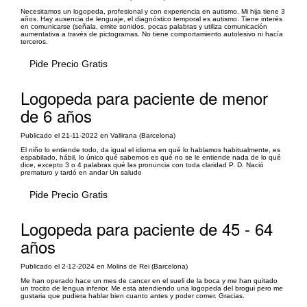
Necesitamos un logopeda, profesional y con experiencia en autismo. Mi hija tiene 3
años. Hay ausencia de lenguaje, el diagnóstico temporal es autismo. Tiene interés
en comunicarse (señala, emite sonidos, pocas palabras y utiliza comunicación
aumentativa a través de pictogramas. No tiene comportamiento autolesivo ni hacía
terceros.
Pide Precio Gratis
Logopeda para paciente de menor
de 6 años
Publicado el 21-11-2022 en Vallirana (Barcelona)
El niño lo entiende todo, da igual el idioma en qué lo hablamos habitualmente, es
espabilado, hábil, lo único qué sabemos es qué no se le entiende nada de lo qué
dice, excepto 3 o 4 palabras qué las pronuncia con toda claridad P. D. Nació
prematuro y tardó en andar Un saludo
Pide Precio Gratis
Logopeda para paciente de 45 - 64
años
Publicado el 2-12-2024 en Molins de Rei (Barcelona)
Me han operado hace un mes de cancer en el sueli de la boca y me han quitado
un trocito de lengua inferior. Me esta atendiendo una logopeda del brogui pero me
gustaria que pudiera hablar bien cuanto antes y poder comer. Gracias.