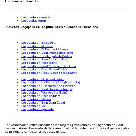
Servicios relacionados
Logopeda a domicilio
Logopedas online
Encuentra Logopeda en las principales ciudades de Barcelona
Logopeda en Barcelona
Logopeda en Manresa
Logopeda en El Prat de Llobregat
Logopeda en Sant Vicenç dels Horts
Logopeda en Cerdanyola del Vallès
Logopeda en Sant Adrià de Besòs
Logopeda en Viladecans
Logopeda en Sant Andreu de la Barca
Logopeda en Castellar del Vallès
Logopeda en Palau-Solita I Plegamans
Logopeda en Mollet del Vallès
Logopeda en La Beguda Alta (Masquefa)
Logopeda en L'Hospitalet de Llobregat
Logopeda en Sant Boi de Llobregat
Logopeda en Vilanova i la Geltrú
Logopeda en Esparreguera
Logopeda en Mataró
Logopeda en Sant Joan Despí
Logopeda en Vic
Logopeda en Igualada
En Cronoshare puedes encontrar a los mejores profesionales de Logopeda en Sant
Sadurní d'Anoia. Desarrollo del lenguaje y del habla. Pide precio y hasta 4 profesionales
de tu zona te contactan a las pocas horas.