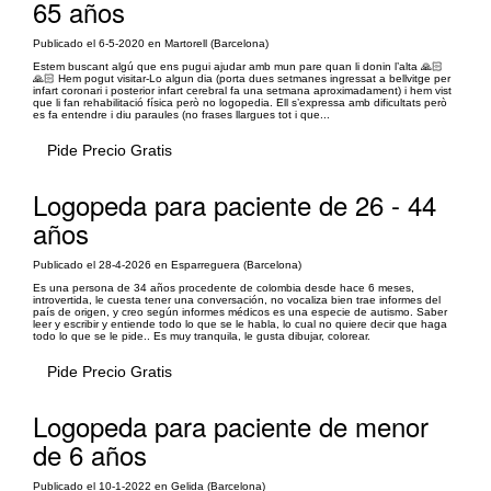
65 años
Publicado el 6-5-2020 en Martorell (Barcelona)
Estem buscant algú que ens pugui ajudar amb mun pare quan li donin l’alta 🙏🏻
🙏🏻 Hem pogut visitar-Lo algun dia (porta dues setmanes ingressat a bellvitge per
infart coronari i posterior infart cerebral fa una setmana aproximadament) i hem vist
que li fan rehabilitació física però no logopedia. Ell s’expressa amb dificultats però
es fa entendre i diu paraules (no frases llargues tot i que...
Pide Precio Gratis
Logopeda para paciente de 26 - 44
años
Publicado el 28-4-2026 en Esparreguera (Barcelona)
Es una persona de 34 años procedente de colombia desde hace 6 meses,
introvertida, le cuesta tener una conversación, no vocaliza bien trae informes del
país de origen, y creo según informes médicos es una especie de autismo. Saber
leer y escribir y entiende todo lo que se le habla, lo cual no quiere decir que haga
todo lo que se le pide.. Es muy tranquila, le gusta dibujar, colorear.
Pide Precio Gratis
Logopeda para paciente de menor
de 6 años
Publicado el 10-1-2022 en Gelida (Barcelona)