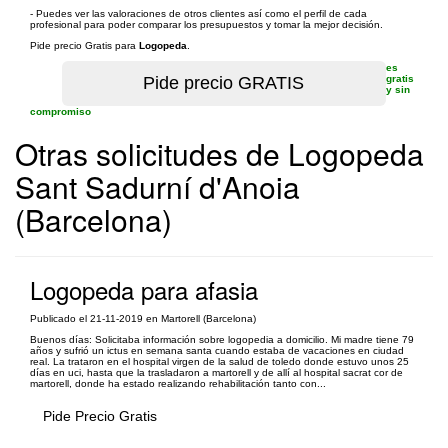
- Puedes ver las valoraciones de otros clientes así como el perfil de cada
profesional para poder comparar los presupuestos y tomar la mejor decisión.
Pide precio Gratis para
Logopeda
.
es
gratis
y sin
compromiso
Otras solicitudes de Logopeda
Sant Sadurní d'Anoia
(Barcelona)
Logopeda para afasia
Publicado el 21-11-2019 en Martorell (Barcelona)
Buenos días: Solicitaba información sobre logopedia a domicilio. Mi madre tiene 79
años y sufrió un ictus en semana santa cuando estaba de vacaciones en ciudad
real. La trataron en el hospital virgen de la salud de toledo donde estuvo unos 25
días en uci, hasta que la trasladaron a martorell y de allí al hospital sacrat cor de
martorell, donde ha estado realizando rehabilitación tanto con...
Pide Precio Gratis