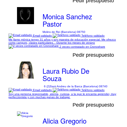
Pedir presupuesto
Monica Sanchez
Pastor
Molins de Rei (Barcelona) 08750
Email validado
Teléfono validado
Me llamo mónica tengo 31 años y soy maestra de educación especial. Me ofrezco
como canguro, clases particulares... Durante los meses de verano
2 veces contratado en Cronoshare
Pedir presupuesto
Laura Rubio De
Souza
6 (2)
Sant Andreu de la Barca (Barcelona) 08740
Email validado
Teléfono validado
Soy una persona responsable, atenta, curiosa, a la que le encanta aprender, muy
perfeccionista y con muchas ganas de trabajar.
Pedir presupuesto
Alicia Gregorio