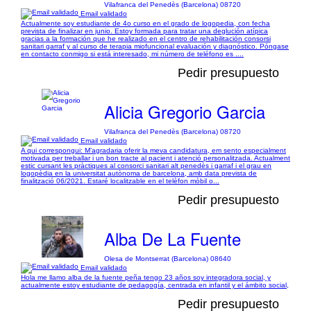
Vilafranca del Penedès (Barcelona) 08720
Email validado
Actualmente soy estudiante de 4o curso en el grado de logopedia, con fecha
prevista de finalizar en junio. Estoy formada para tratar una deglución atípica
gracias a la formación que he realizado en el centro de rehabilitación consorsi
sanitari garraf y al curso de terapia miofuncional evaluación y diagnóstico. Póngase
en contacto conmigo si está interesado, mi número de teléfono es ....
Pedir presupuesto
Alicia Gregorio Garcia
Vilafranca del Penedès (Barcelona) 08720
Email validado
A qui correspongui: M’agradaria oferir la meva candidatura, em sento especialment
motivada per treballar i un bon tracte al pacient i atenció personalitzada. Actualment
estic cursant les pràctiques al consorci sanitari alt penedès i garraf i el grau en
logopèdia en la universitat autònoma de barcelona, amb data prevista de
finalització 06/2021. Estaré localitzable en el telèfon mòbil o...
Pedir presupuesto
Alba De La Fuente
Olesa de Montserrat (Barcelona) 08640
Email validado
Hola me llamo alba de la fuente peña tengo 23 años soy integradora social, y
actualmente estoy estudiante de pedagogía, centrada en infantil y el ámbito social,
Pedir presupuesto