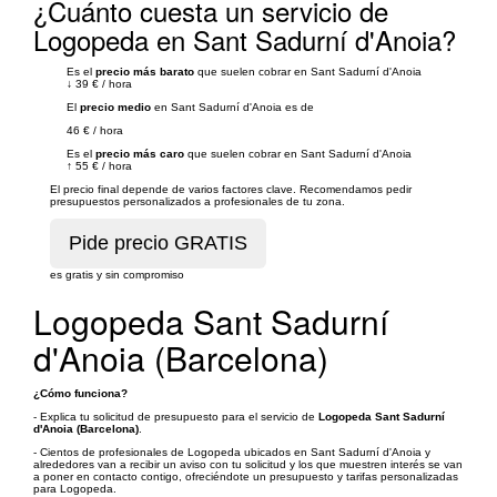
¿Cuánto cuesta un servicio de
Logopeda en Sant Sadurní d'Anoia?
Es el
precio más barato
que suelen cobrar en Sant Sadurní d'Anoia
↓
39 €
/
hora
El
precio medio
en Sant Sadurní d'Anoia es de
46 €
/
hora
Es el
precio más caro
que suelen cobrar en Sant Sadurní d'Anoia
↑
55 €
/
hora
El precio final depende de varios factores clave. Recomendamos pedir
presupuestos personalizados a profesionales de tu zona.
es gratis y sin compromiso
Logopeda Sant Sadurní
d'Anoia (Barcelona)
¿Cómo funciona?
- Explica tu solicitud de presupuesto para el servicio de
Logopeda Sant Sadurní
d'Anoia (Barcelona)
.
- Cientos de profesionales de Logopeda ubicados en Sant Sadurní d'Anoia y
alrededores van a recibir un aviso con tu solicitud y los que muestren interés se van
a poner en contacto contigo, ofreciéndote un presupuesto y tarifas personalizadas
para Logopeda.