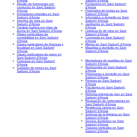
d'Anoia
Sadurní d'Anoia
Alquiler de furgonetas con
Fontaneros en Sant Sadurní
conductor en Sant Sadurní
d'Anoia
d'Anoia
Fotógrafos de bodas en Sant
Animadores infantiles en Sant
Sadurní d'Anoia
Sadurní d'Anoia
Informático a domicilio en Sant
Arreglos de ropa en Sant
Sadurní d'Anoia
Sadurní d'Anoia
Jardineros en Sant Sadurní
Cambiar bañera por plato de
d'Anoia
ducha en Sant Sadurní d'Anoia
Limpieza fin de obra en Sant
Clases particulares de
Sadurní d'Anoia
contabilidad en Sant Sadurní
Logopeda en Sant Sadurní
d'Anoia
d'Anoia
Clases particulares de finanzas y
Magos en Sant Sadurní d'Anoia
fiscalidad en Sant Sadurní
Masajista a domicilio en Sant
d'Anoia
Sadurní d'Anoia
Clases particulares de piano en
Sant Sadurní d'Anoia
Montadores de muebles en Sant
Costurera en Sant Sadurní
Sadurní d'Anoia
d'Anoia
Nutricionista en Sant Sadurní
Cuidador de perros en Sant
d'Anoia
Sadurní d'Anoia
Peluqueras a domicilio en Sant
Sadurní d'Anoia
Pintores en Sant Sadurní
d'Anoia
Psicólogos en Sant Sadurní
d'Anoia
Reforma integral de piso en Sant
Sadurní d'Anoia
Reparación de ordenadores en
Sant Sadurní d'Anoia
Residencia canina en Sant
Sadurní d'Anoia
Señoras de la limpieza en Sant
Sadurní d'Anoia
Servicio doméstico en Sant
Sadurní d'Anoia
Trabajos verticales en Sant
Sadurní d'Anoia