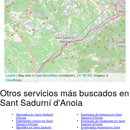
Leaflet
| Map data ©
OpenStreetMap
contributors,
CC-BY-SA
, Imagery ©
CloudMade
Otros servicios más buscados en
Sant Sadurní d'Anoia
Abogados en Sant Sadurní
Empresas de limpieza en Sant
d'Anoia
Sadurní d'Anoia
Adiestrador canino en Sant
Empresas de mudanzas en Sant
Sadurní d'Anoia
Sadurní d'Anoia
Albañiles en Sant Sadurní
Entrenador personal en Sant