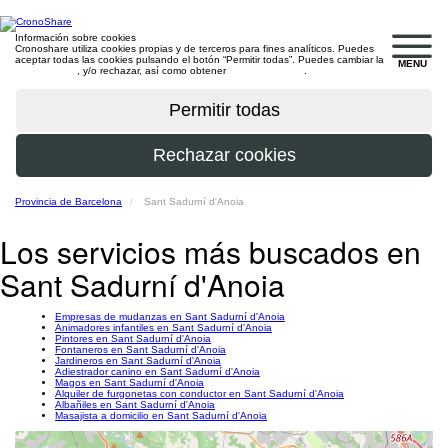
Información sobre cookies
Cronoshare utiliza cookies propias y de terceros para fines analíticos. Puedes
aceptar todas las cookies pulsando el botón “Permitir todas”. Puedes cambiar la
MENU
configuración
, y/o rechazar, así como obtener
más información
.
Provincia de Barcelona
Sant Sadurní d'Anoia
Los servicios más buscados en
Sant Sadurní d'Anoia
Empresas de mudanzas en Sant Sadurní d'Anoia
Animadores infantiles en Sant Sadurní d'Anoia
Pintores en Sant Sadurní d'Anoia
Fontaneros en Sant Sadurní d'Anoia
Jardineros en Sant Sadurní d'Anoia
Adiestrador canino en Sant Sadurní d'Anoia
Magos en Sant Sadurní d'Anoia
Alquiler de furgonetas con conductor en Sant Sadurní d'Anoia
Albañiles en Sant Sadurní d'Anoia
Masajista a domicilio en Sant Sadurní d'Anoia