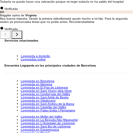
Todavía no puedo hacer una valoración porque mi mujer todavía no ha salido del hospital
Verificada
BR
Briggitte opina de
Virginia
:
Muy buena maestra. Desde la primera videollamada ayudo mucho a mi hijo. Para la segunda
sesion ya pronunciaba letras que no podia antes. Recomendadisima
Verificada
Servicios relacionados
Logopeda a domicilio
Logopedas online
Encuentra Logopeda en las principales ciudades de Barcelona
Logopeda en Barcelona
Logopeda en Manresa
Logopeda en El Prat de Llobregat
Logopeda en Sant Vicenç dels Horts
Logopeda en Cerdanyola del Vallès
Logopeda en Sant Adrià de Besòs
Logopeda en Viladecans
Logopeda en Sant Andreu de la Barca
Logopeda en Castellar del Vallès
Logopeda en Palau-Solita I Plegamans
Logopeda en Mollet del Vallès
Logopeda en La Beguda Alta (Masquefa)
Logopeda en L'Hospitalet de Llobregat
Logopeda en Sant Boi de Llobregat
Logopeda en Esparreguera
Logopeda en Mataró