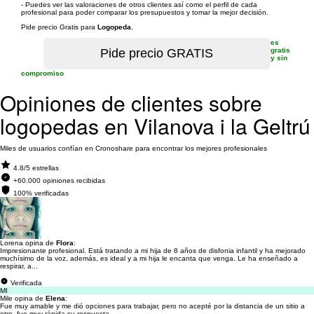
- Puedes ver las valoraciones de otros clientes así como el perfil de cada
profesional para poder comparar los presupuestos y tomar la mejor decisión.
Pide precio Gratis para
Logopeda
.
es
gratis
y sin
compromiso
Opiniones de clientes sobre
logopedas en Vilanova i la Geltrú
Miles de usuarios confían en Cronoshare para encontrar los mejores profesionales
4.8/5 estrellas
+60.000 opiniones recibidas
100% verificadas
Lorena opina de
Flora
:
Impresionante profesional. Está tratando a mi hija de 8 años de disfonia infantil y ha mejorado
muchísimo de la voz, además, es ideal y a mi hija le encanta que venga. Le ha enseñado a
respirar, a...
Verificada
MI
Mile opina de
Elena
:
Fue muy amable y me dió opciones para trabajar, pero no acepté por la distancia de un sitio a
otro, fue muy rápida su respuesta.