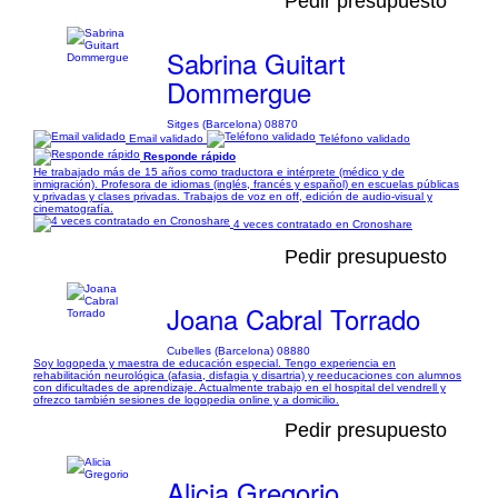
Pedir presupuesto
Sabrina Guitart
Dommergue
Sitges (Barcelona) 08870
Email validado
Teléfono validado
Responde rápido
He trabajado más de 15 años como traductora e intérprete (médico y de
inmigración). Profesora de idiomas (inglés, francés y español) en escuelas públicas
y privadas y clases privadas. Trabajos de voz en off, edición de audio-visual y
cinematografía.
4 veces contratado en Cronoshare
Pedir presupuesto
Joana Cabral Torrado
Cubelles (Barcelona) 08880
Soy logopeda y maestra de educación especial. Tengo experiencia en
rehabilitación neurológica (afasia, disfagia y disartria) y reeducaciones con alumnos
con dificultades de aprendizaje. Actualmente trabajo en el hospital del vendrell y
ofrezco también sesiones de logopedia online y a domicilio.
Pedir presupuesto
Alicia Gregorio