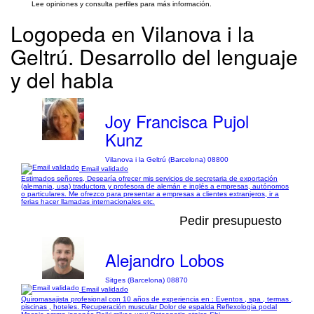
Lee opiniones y consulta perfiles para más información.
Logopeda en Vilanova i la
Geltrú. Desarrollo del lenguaje
y del habla
Joy Francisca Pujol
Kunz
Vilanova i la Geltrú (Barcelona) 08800
Email validado
Estimados señores, Desearía ofrecer mis servicios de secretaria de exportación
(alemania, usa) traductora y profesora de alemán e inglés a empresas, autónomos
o particulares. Me ofrezco para presentar a empresas a clientes extranjeros, ir a
ferias hacer llamadas internacionales etc.
Pedir presupuesto
Alejandro Lobos
Sitges (Barcelona) 08870
Email validado
Quiromasajista profesional con 10 años de experiencia en : Eventos , spa , termas ,
piscinas , hoteles. Recuperación muscular Dolor de espalda Reflexologia podal