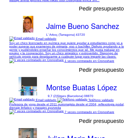
Masaje amma japonés Reiki mikao usui Osteopatia etnica Shi...
Pedir presupuesto
Jaime Bueno Sanchez
L' Arboç (Tarragona) 43720
Email validado
Soy un chico licenciado en química que quiere ayudar a estudiantes como yo a
poder superar sus examenes de primaria, eso o bachiller. Disfruto ayudando a la
gente y pudiéndoles enseñar los conocimientos que sé. Me gusta trabajar en
equipo y la cooperación. Soy un chico simpático y extrovertido. Dispongo de
vehículo propio para desplazarme a cualquier lugar para impartir las clases.
1 veces contratado en Cronoshare
Pedir presupuesto
Montse Buatas López
9,7 (2)
Sitges (Barcelona) 08870
Email validado
Teléfono validado
Profesora de yoga desde el 2011 quiromajista desde el 2004, reflexologia podal,
drenaje linfatico y masajes ayurveda
7 veces contratado en Cronoshare
Pedir presupuesto