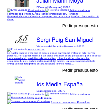
Julian Marin Moya
El Vendrell (Tarragona) 43700
Email validado
Teléfono validado
Formador seg. Pridada. Área técnico-profesional/def. Personal.
Entrenador/instructor/monitor : deportes de contacto/hapkido/def. Personal/tai chi
chuan
Pedir presupuesto
Sergi Puig San Miguel
Vilafranca del Penedès (Barcelona) 08720
Email validado
La nostra filosofia d’atenció al client es basa en l’esperit d’oferir el millor servei
personal. Per aquest motiu a js art digital treballem sobre pressupost per a adequar
Les necessitats i possibilitats de cada client, obtenint així el millor resultat
equiparant El preu amb la millor qualitat del mercat. En tots els nostres treballs
entreguem les fotografies en alta resolució i sense marca...
Pedir presupuesto
Ids Media España
Sitges (Barcelona) 08870
Email validado
Teléfono validado
Responde rápido
3 veces contratado en Cronoshare