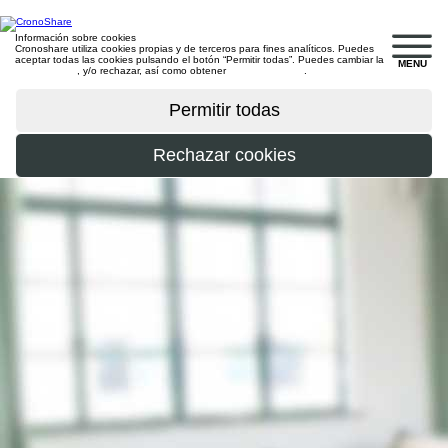
Información sobre cookies
Cronoshare utiliza cookies propias y de terceros para fines analíticos. Puedes
aceptar todas las cookies pulsando el botón “Permitir todas”. Puedes cambiar la
MENU
configuración
, y/o rechazar, así como obtener
más información
.