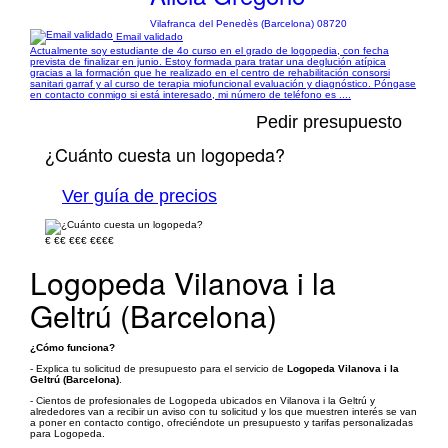
Vilafranca del Penedès (Barcelona) 08720
Email validado
Actualmente soy estudiante de 4o curso en el grado de logopedia, con fecha
prevista de finalizar en junio. Estoy formada para tratar una deglución atípica
gracias a la formación que he realizado en el centro de rehabilitación consorsi
sanitari garraf y al curso de terapia miofuncional evaluación y diagnóstico. Póngase
en contacto conmigo si está interesado, mi número de teléfono es ....
Pedir presupuesto
¿Cuánto cuesta un logopeda?
Ver guía de precios
€
€€
€€€
€€€€
Logopeda Vilanova i la
Geltrú (Barcelona)
¿Cómo funciona?
- Explica tu solicitud de presupuesto para el servicio de
Logopeda Vilanova i la
Geltrú (Barcelona)
.
- Cientos de profesionales de Logopeda ubicados en Vilanova i la Geltrú y
alrededores van a recibir un aviso con tu solicitud y los que muestren interés se van
a poner en contacto contigo, ofreciéndote un presupuesto y tarifas personalizadas
para Logopeda.