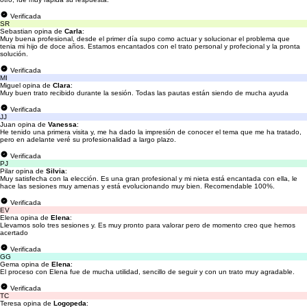
Verificada
SR
Sebastian opina de
Carla
:
Muy buena profesional, desde el primer día supo como actuar y solucionar el problema que
tenia mi hijo de doce años. Estamos encantados con el trato personal y profecional y la pronta
solución.
Verificada
MI
Miguel opina de
Clara
:
Muy buen trato recibido durante la sesión. Todas las pautas están siendo de mucha ayuda
Verificada
JJ
Juan opina de
Vanessa
:
He tenido una primera visita y, me ha dado la impresión de conocer el tema que me ha tratado,
pero en adelante veré su profesionalidad a largo plazo.
Verificada
PJ
Pilar opina de
Silvia
:
Muy satisfecha con la elección. Es una gran profesional y mi nieta está encantada con ella, le
hace las sesiones muy amenas y está evolucionando muy bien. Recomendable 100%.
Verificada
EV
Elena opina de
Elena
:
Llevamos solo tres sesiones y. Es muy pronto para valorar pero de momento creo que hemos
acertado
Verificada
GG
Gema opina de
Elena
:
El proceso con Elena fue de mucha utilidad, sencillo de seguir y con un trato muy agradable.
Verificada
TC
Teresa opina de
Logopeda
: