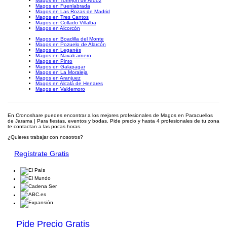
Magos en Torrejón de Ardoz
Magos en Fuenlabrada
Magos en Las Rozas de Madrid
Magos en Tres Cantos
Magos en Collado Villalba
Magos en Alcorcón
Magos en Boadilla del Monte
Magos en Pozuelo de Alarcón
Magos en Leganés
Magos en Navalcarnero
Magos en Pinto
Magos en Galapagar
Magos en La Moraleja
Magos en Aranjuez
Magos en Alcalá de Henares
Magos en Valdemoro
En Cronoshare puedes encontrar a los mejores profesionales de Magos en Paracuellos
de Jarama | Para fiestas, eventos y bodas. Pide precio y hasta 4 profesionales de tu zona
te contactan a las pocas horas.
¿Quieres trabajar con nosotros?
Regístrate Gratis
Pide Precio Gratis