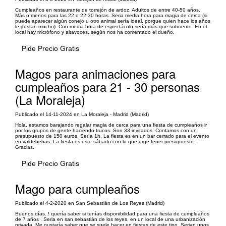
Cumpleaños en restaurante de torrejón de ardoz. Adultos de entre 40-50 años.
Más o menos para las 22 o 22:30 horas. Seria media hora para magia de cerca (si
puede aparecer algún conejo u otro animal sería ideal, porque quien hace los años
le gustan mucho). Con media hora de espectáculo sería más que suficiente. En el
local hay micrófono y altavoces, según nos ha comentado el dueño.
Pide Precio Gratis
Magos para animaciones para
cumpleaños para 21 - 30 personas
(La Moraleja)
Publicado el 14-11-2024 en La Moraleja - Madrid (Madrid)
Hola, estamos barajando regalar magia de cerca para una fiesta de cumpleaños ir
por los grupos de gente haciendo trucos. Son 33 invitados. Contamos con un
presupuesto de 150 euros. Sería 1h. La fiesta es en un bar cerrado para el evento
en valdebebas. La fiesta es este sábado con lo que urge tener presupuesto.
Gracias.
Pide Precio Gratis
Mago para cumpleaños
Publicado el 4-2-2020 en San Sebastián de Los Reyes (Madrid)
Buenos días..! quería saber si tenías disponibilidad para una fiesta de cumpleaños
de 7 años . Seria en san sebastián de los reyes, en un local de una urbanización
privada. Me gustaría saber que se suele hacer en fiestas de este tipo. Serian unos