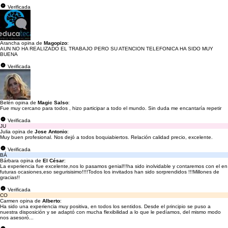
Verificada
Arancha opina de
Magopizo
:
AUN NO HA REALIZADO EL TRABAJO PERO SU ATENCION TELEFONICA HA SIDO MUY
BUENA
Verificada
Belén opina de
Magic Salso
:
Fue muy cercano para todos , hizo participar a todo el mundo. Sin duda me encantaría repetir
Verificada
JU
Julia opina de
Jose Antonio
:
Muy buen profesional. Nos dejó a todos boquiabiertos. Relación calidad precio, excelente.
Verificada
BÁ
Bárbara opina de
El César
:
La experiencia fue excelente,nos lo pasamos genial!!!ha sido inolvidable y contaremos con el en
futuras ocasiones,eso segurisisimo!!!!Todos los invitados han sido sorprendidos !!!Millones de
gracias!!
Verificada
CO
Carmen opina de
Alberto
:
Ha sido una experiencia muy positiva, en todos los sentidos. Desde el principio se puso a
nuestra disposición y se adaptó con mucha flexibilidad a lo que le pedíamos, del mismo modo
nos asesoró...