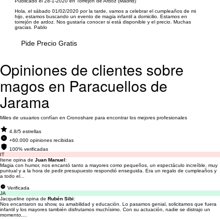
Publicado el 28-1-2020 en Torrejón de Ardoz (Madrid)
Hola, el sábado 01/02/2020 por la tarde, vamos a celebrar el cumpleaños de mi
hijo, estamos buscando un evento de magia infantil a domicilio. Estamos en
torrejón de ardoz. Nos gustaría conocer si está disponible y el precio. Muchas
gracias. Pablo
Pide Precio Gratis
Opiniones de clientes sobre
magos en Paracuellos de
Jarama
Miles de usuarios confían en Cronoshare para encontrar los mejores profesionales
4.8/5 estrellas
+60.000 opiniones recibidas
100% verificadas
IT
Itene opina de
Juan Manuel
:
Magia con humor, nos encantó tanto a mayores como pequeños, un espectáculo increíble, muy
puntual y a la hora de pedir presupuesto respondió enseguida. Era un regalo de cumpleaños y
a todo el...
Verificada
JA
Jacqueline opina de
Rubén Sibi
:
Nos encantaron su show, su amabilidad y educación. Lo pasamos genial, solicitamos que fuera
infantil y los mayores también disfrutamos muchísimo. Con su actuación, nadie se distrajo un
momento,...