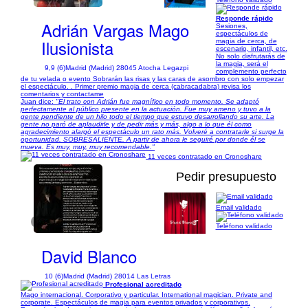
Responde rápido
Adrián Vargas Mago
Sesiones,
espectáculos de
Ilusionista
magia de cerca, de
escenario, infantil, etc.
No solo disfrutarás de
la magia, será el
9,9 (6)
Madrid (Madrid) 28045 Atocha Legazpi
complemento perfecto
de tu velada o evento Sobrarán las risas y las caras de asombro con solo empezar
el espectáculo. . Primer premio magia de cerca (cabracadabra) revisa los
comentarios y contactame
Juan dice:
"El trato con Adrián fue magnífico en todo momento. Se adaptó
perfectamente al público presente en la actuación. Fue muy ameno y tuvo a la
gente pendiente de un hilo todo el tiempo que estuvo desarrollando su arte. La
gente no paró de aplaudirle y de pedir más y más, algo a lo que él como
agradecimiento alargó el espectáculo un rato más. Volveré a contratarle si surge la
oportunidad. SOBRESALIENTE. A partir de ahora le seguiré por donde él se
mueva. Es muy, muy, muy recomendable."
11 veces contratado en Cronoshare
Pedir presupuesto
Email validado
1/11
Teléfono validado
David Blanco
10 (6)
Madrid (Madrid) 28014 Las Letras
Profesional acreditado
Mago internacional. Corporativo y particular. International magician. Private and
corporate. Espectáculos de magia para eventos privados y corporativos.