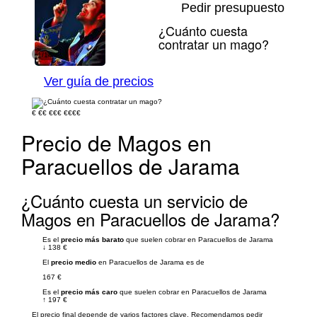
Pedir presupuesto
¿Cuánto cuesta
contratar un mago?
1/14
Ver guía de precios
€
€€
€€€
€€€€
Precio de Magos en
Paracuellos de Jarama
¿Cuánto cuesta un servicio de
Magos en Paracuellos de Jarama?
Es el
precio más barato
que suelen cobrar en Paracuellos de Jarama
↓
138 €
El
precio medio
en Paracuellos de Jarama es de
167 €
Es el
precio más caro
que suelen cobrar en Paracuellos de Jarama
↑
197 €
El precio final depende de varios factores clave. Recomendamos pedir