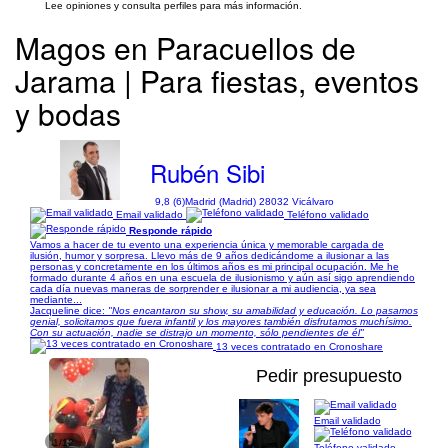
Lee opiniones y consulta perfiles para más información.
Magos en Paracuellos de
Jarama | Para fiestas, eventos
y bodas
Rubén Sibi
9,8 (6)
Madrid (Madrid) 28032 Vicálvaro
Email validado
Teléfono validado
Responde rápido
Vamos a hacer de tu evento una experiencia única y memorable cargada de
ilusión, humor y sorpresa. Llevo más de 9 años dedicándome a ilusionar a las
personas y concretamente en los últimos años es mi principal ocupación. Me he
formado durante 4 años en una escuela de ilusionismo y aún así sigo aprendiendo
cada día nuevas maneras de sorprender e ilusionar a mi audiencia, ya sea
mediante...
Jacqueline dice:
"Nos encantaron su show, su amabilidad y educación. Lo pasamos
genial, solicitamos que fuera infantil y los mayores también disfrutamos muchísimo.
Con su actuación, nadie se distrajo un momento, sólo pendientes de él"
13 veces contratado en Cronoshare
Pedir presupuesto
Email validado
1/12
Teléfono validado