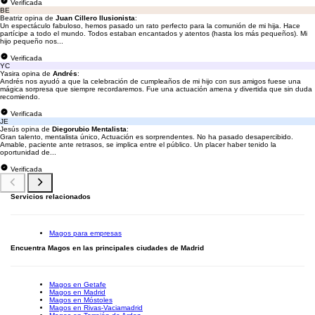
Verificada
BE
Beatriz opina de
Juan Cillero Ilusionista
:
Un espectáculo fabuloso, hemos pasado un rato perfecto para la comunión de mi hija. Hace
partícipe a todo el mundo. Todos estaban encantados y atentos (hasta los más pequeños). Mi
hijo pequeño nos...
Verificada
YC
Yasira opina de
Andrés
:
Andrés nos ayudó a que la celebración de cumpleaños de mi hijo con sus amigos fuese una
mágica sorpresa que siempre recordaremos. Fue una actuación amena y divertida que sin duda
recomiendo.
Verificada
JE
Jesús opina de
Diegorubio Mentalista
:
Gran talento, mentalista único, Actuación es sorprendentes. No ha pasado desapercibido.
Amable, paciente ante retrasos, se implica entre el público. Un placer haber tenido la
oportunidad de...
Verificada
Servicios relacionados
Magos para empresas
Encuentra Magos en las principales ciudades de Madrid
Magos en Getafe
Magos en Madrid
Magos en Móstoles
Magos en Rivas-Vaciamadrid