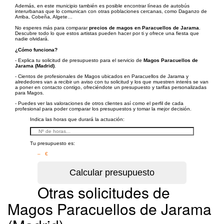
Además, en este municipio también es posible encontrar líneas de autobús
interurbanas que lo comunican con otras poblaciones cercanas, como Daganzo de
Arriba, Cobeña, Algete…
No esperes más para comparar
precios de magos en Paracuellos de Jarama
.
Descubre todo lo que estos artistas pueden hacer por ti y ofrece una fiesta que
nadie olvidará.
¿Cómo funciona?
- Explica tu solicitud de presupuesto para el servicio de
Magos Paracuellos de
Jarama (Madrid)
.
- Cientos de profesionales de Magos ubicados en Paracuellos de Jarama y
alrededores van a recibir un aviso con tu solicitud y los que muestren interés se van
a poner en contacto contigo, ofreciéndote un presupuesto y tarifas personalizadas
para Magos.
- Puedes ver las valoraciones de otros clientes así como el perfil de cada
profesional para poder comparar los presupuestos y tomar la mejor decisión.
Indica las horas que durará la actuación:
Tu presupuesto es:
– €
Otras solicitudes de
Magos Paracuellos de Jarama