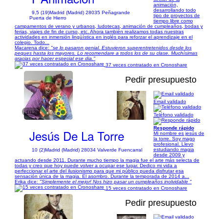
animación,
desarrollando todo
9,5 (19)
Madrid (Madrid) 28035 Peñagrande
tipo de proyectos de
Puerta de Hierro
tiempo libre como
campamentos de verano y urbanos, ludotecas, animación de cumpleaños, bodas y
ferias, viajes de fin de curso, etc. Ahora también realizamos todas nuestras
actividades en inmersión lingüística en inglés para reforzar el aprendizaje en el
colegio. Todo...
Macarena dice:
"se lo pasaron genial. Estuvieron superentretenidos desde los
peques hasta los mayores. Lo recomendare a todos los de su clase. Muchísimas
gracias por hacer especial ese dia."
37 veces contratado en Cronoshare
Pedir presupuesto
Email validado
1/12
Teléfono validado
Responde rápido
Jesús De La Torre
Mi nombre es jesús de
la torre. Soy mago
profesional. Llevo
estudiando magia
10 (2)
Madrid (Madrid) 28034 Valverde Fuencarral
desde 2009 y
actuando desde 2011. Durante mucho tiempo la magia fue el arte más selecta de
todas y creo que hoy puede volver a ocupar ese lugar. Dedico mi vida a
perfeccionar el arte del ilusionismo para que mi público pueda disfrutar esa
sensación única de la magia. El asombro. Durante la temporada de 2014 a...
Erika dice:
"Simplemente el mejor! Nos hizo pasar un cumpleaños inolvidable "
15 veces contratado en Cronoshare
Pedir presupuesto