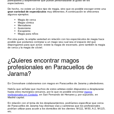
participativa y sorprendente que puede personalizarse al gusto de los
espectadores.
De hecho, no existe un único tipo de magia, sino que es posible escoger entre una
gran variedad de espectáculos
muy diferentes. A continuación te ofrecemos
algunos ejemplos:
Magia de cerca
Magia cómica
Mentalismo
Ilusionismo
Escapismo
Magia para niños
Por otra parte, la amplia variedad en relación con los espectáculos de magia hace
posible que podamos contratar a un mago sea cual sea el espacio del que
dispongamos para que actúe: existe la magia de escenario, pero también la magia
de cerca y la magia de cóctel.
¿Quieres encontrar magos
profesionales en Paracuellos de
Jarama?
En Cronoshare colaboramos con magos en Paracuellos de Jarama y alrededores.
Habría que señalar que muchos de estos artistas están dispuestos a desplazarse
hasta otros municipios cercanos, por lo que es posible encontrar
magos
profesionales en Coslada
, en San Fernando de Henares y, por supuesto, en
Madrid capital.
En relación con el tema de los desplazamientos, podríamos especificar que cerca
de Paracuellos de Jarama hay diversas vías y carreteras que los profesionales
podrían utilizar para acudir a los domicilios de los clientes: M-111, M-50, A-2, M-115,
etc.