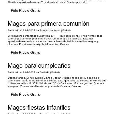
10 niños aproximadamente. Y cual sería el coste. Gracias por todo.
Pide Precio Gratis
Magos para primera comunión
Publicado el 13-3-2024 en Torrejón de Ardoz (Madrid)
El fregadero e intentado quitar toda la ****** que salia de hay y nos hemos dado
cuenta que tiene un problema mayor. De atranque de tuverias. Sacamos
aproximadamente dos bolsas de basura llenas de ladrillos y toallitas negras y
olorosas. Por si sirve de algo la información. Graciaa
Pide Precio Gratis
Mago para cumpleaños
Publicado el 18-3-2024 en Coslada (Madrid)
Buenas tardes. Mi hijo cumple 9 años y serán 7 niños, todos de su equipo de
baloncesto. Sería realizarlo en el salón de casa que tiene 25 metros. El viernes que
b viene sobre las 18.30 h. Valdría con 30 o 45 minutos. Muchas gracias. Quedo a
la espera. Vivimos en el barrio del puerto de Coslada. Saludos
Pide Precio Gratis
Magos fiestas infantiles