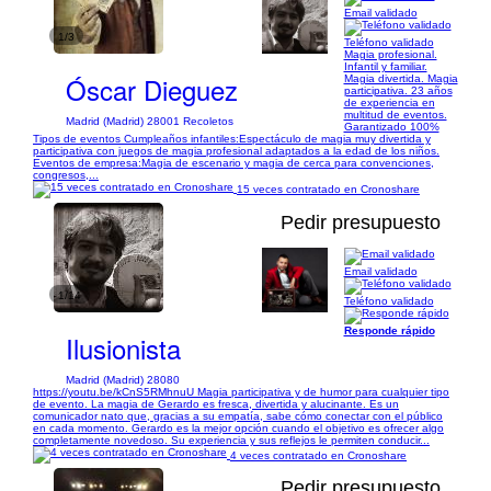
Email validado
1/3
Teléfono validado
Magia profesional.
Infantil y familiar.
Óscar Dieguez
Magia divertida. Magia
participativa. 23 años
de experiencia en
multitud de eventos.
Madrid (Madrid) 28001 Recoletos
Garantizado 100%
Tipos de eventos Cumpleaños infantiles:Espectáculo de magia muy divertida y
participativa con juegos de magia profesional adaptados a la edad de los niños.
Eventos de empresa:Magia de escenario y magia de cerca para convenciones,
congresos,...
15 veces contratado en Cronoshare
Pedir presupuesto
Email validado
1/14
Teléfono validado
Responde rápido
Ilusionista
Madrid (Madrid) 28080
https://youtu.be/kCnS5RMhnuU Magia participativa y de humor para cualquier tipo
de evento. La magia de Gerardo es fresca, divertida y alucinante. Es un
comunicador nato que, gracias a su empatía, sabe cómo conectar con el público
en cada momento. Gerardo es la mejor opción cuando el objetivo es ofrecer algo
completamente novedoso. Su experiencia y sus reflejos le permiten conducir...
4 veces contratado en Cronoshare
Pedir presupuesto