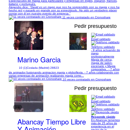
Espectáculos de magia para particulares y empresas en inglés, español, francés,
italiano y portugués.
Alejandro dice:
"David es un mago que nos ha sorprendido con su magia y nos ha
hecho reír y pasarlo en grande con su espectáculo. Ha sido un verdadero placer
contar con él en nuestro evento de empresa."
11 veces contratado en Cronoshare
Pedir presupuesto
Email validado
1/15
Teléfono validado
- 9 años actuando de
mago
Marino Garcia
profesionalmente
Magia de cerca,
magia de salon-
escenario y Magia
10 (1)
Coslada (Madrid) 28823
corporativa.. - 7 años
de animador fusionando animacion magia y globoflexia. - 7 años colaborando con
varias empresas de animación realizando magia como...
10 veces contratado en Cronoshare
Pedir presupuesto
Email validado
1/8
Teléfono validado
Responde rápido
Abancay Tiempo Libre
En Abancay tenemos
más de 25 años de
Y Animación
experiencia en el
sector de la