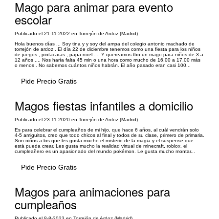
Mago para animar para evento
escolar
Publicado el 21-11-2022 en Torrejón de Ardoz (Madrid)
Hola buenos días ... Soy tina y y soy del ampa del colegio antonio machado de
torrejón de ardoz . El día 22 de diciembre tenemos como una fiesta para los niños
de juegos , pintacaras , papa noel .... Y quereamos tbn un mago para niños de 3 a
12 años .... Nos haría falta 45 min o una hora como mucho de 16.00 a 17.00 más
o menos . No sabemos cuántos niños habrán. El año pasado eran casi 100...
Pide Precio Gratis
Magos fiestas infantiles a domicilio
Publicado el 23-11-2020 en Torrejón de Ardoz (Madrid)
Es para celebrar el cumpleaños de mi hijo, que hace 6 años, al cuál vendrán solo
4-5 amiguitos, creo que todo chicos al final y todos de su clase, primero de primaria.
Son niños a los que les gusta mucho el misterio de la magia y el suspense que
está pueda crear. Les gusta mucho la realidad virtual de minecraft, roblox, el
cumpleañero es un apasionado del mundo pokémon. Le gusta mucho montar...
Pide Precio Gratis
Magos para animaciones para
cumpleaños
Publicado el 8-8-2023 en Torrejón de Ardoz (Madrid)