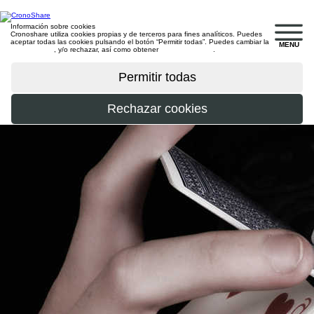
Información sobre cookies
Cronoshare utiliza cookies propias y de terceros para fines analíticos. Puedes
aceptar todas las cookies pulsando el botón “Permitir todas”. Puedes cambiar la
MENU
configuración
, y/o rechazar, así como obtener
más información
.