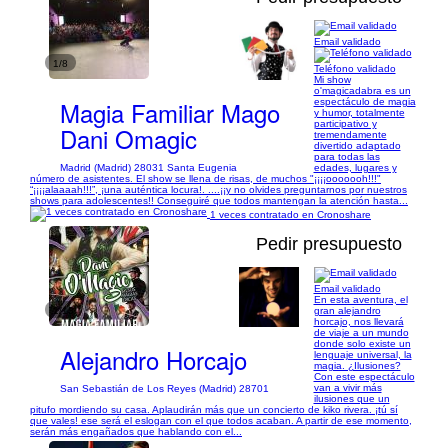
Email validado
1/8
Teléfono validado
Mi show
o'magicadabra es un
Magia Familiar Mago
espectáculo de magia
y humor, totalmente
participativo y
Dani Omagic
tremendamente
divertido adaptado
para todas las
Madrid (Madrid) 28031 Santa Eugenia
edades, lugares y
número de asistentes. El show se llena de risas, de muchos "¡¡¡¡ooooooh!!!"
“¡¡¡¡alaaaah!!!”, ¡una auténtica locura!. ....¡¡y no olvides preguntarnos por nuestros
shows para adolescentes!! Conseguiré que todos mantengan la atención hasta...
1 veces contratado en Cronoshare
Pedir presupuesto
Email validado
En esta aventura, el
1/13
gran alejandro
horcajo, nos llevará
de viaje a un mundo
donde solo existe un
Alejandro Horcajo
lenguaje universal, la
magia. ¿Ilusiones?
Con este espectáculo
van a vivir más
San Sebastián de Los Reyes (Madrid) 28701
ilusiones que un
pitufo mordiendo su casa. Aplaudirán más que un concierto de kiko rivera. ¡tú sí
que vales! ese será el eslogan con el que todos acaban. A partir de ese momento,
serán más engañados que hablando con el...