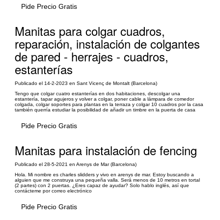
Pide Precio Gratis
Manitas para colgar cuadros,
reparación, instalación de colgantes
de pared - herrajes - cuadros,
estanterías
Publicado el 14-2-2023 en Sant Vicenç de Montalt (Barcelona)
Tengo que colgar cuatro estanterías en dos habitaciones, descolgar una
estantería, tapar agujeros y volver a colgar, poner cable a lámpara de comedor
colgada, colgar soportes para plantas en la terraza y colgar 10 cuadros por la casa
también querría estudiar la posibilidad de añadir un timbre en la puerta de casa
Pide Precio Gratis
Manitas para instalación de fencing
Publicado el 28-5-2021 en Arenys de Mar (Barcelona)
Hola. Mi nombre es charles slidders y vivo en arenys de mar. Estoy buscando a
alguien que me construya una pequeña valla. Será menos de 10 metros en tortal
(2 partes) con 2 puertas. ¿Eres capaz de ayudar? Solo hablo inglés, así que
contácteme por correo electrónico
Pide Precio Gratis