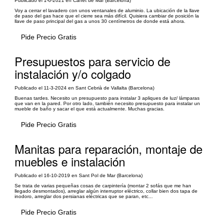
Publicado el 1-6-2021 en Canet de Mar (Barcelona)
Voy a cerrar el lavadero con unos ventanales de aluminio. La ubicación de la llave
de paso del gas hace que el cierre sea más difícil. Quisiera cambiar de posición la
llave de paso principal del gas a unos 30 centímetros de donde está ahora.
Pide Precio Gratis
Presupuestos para servicio de
instalación y/o colgado
Publicado el 11-3-2024 en Sant Cebrià de Vallalta (Barcelona)
Buenas tardes. Necesito un presupuesto para instalar 3 apliques de luz/ lámparas
que van en la pared. Por otro lado, también necesito presupuesto para instalar un
mueble de baño y sacar el que está actualmente. Muchas gracias.
Pide Precio Gratis
Manitas para reparación, montaje de
muebles e instalación
Publicado el 16-10-2019 en Sant Pol de Mar (Barcelona)
Se trata de varias pequeñas cosas de carpintería (montar 2 sofás que me han
llegado desmontados), arreglar algún interruptor eléctrico, collar bien dos tapa de
inodoro, arreglar dos persianas eléctricas que se paran, etc...
Pide Precio Gratis