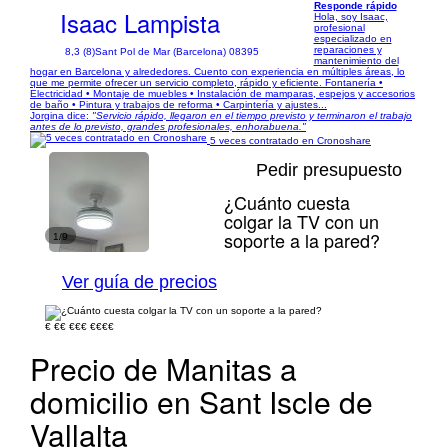
Responde rápido
Isaac Lampista
Hola, soy Isaac,
profesional
especializado en
reparaciones y
8,3 (8)
Sant Pol de Mar (Barcelona) 08395
mantenimiento del
hogar en Barcelona y alrededores. Cuento con experiencia en múltiples áreas, lo
que me permite ofrecer un servicio completo, rápido y eficiente. Fontanería •
Electricidad • Montaje de muebles • Instalación de mamparas, espejos y accesorios
de baño • Pintura y trabajos de reforma • Carpintería y ajustes...
Jorgina dice:
"Servicio rápido, llegaron en el tiempo previsto y terminaron el trabajo
antes de lo previsto, grandes profesionales, enhorabuena."
5 veces contratado en Cronoshare
Pedir presupuesto
¿Cuánto cuesta
colgar la TV con un
soporte a la pared?
1/9
Ver guía de precios
€
€€
€€€
€€€€
Precio de Manitas a
domicilio en Sant Iscle de
Vallalta