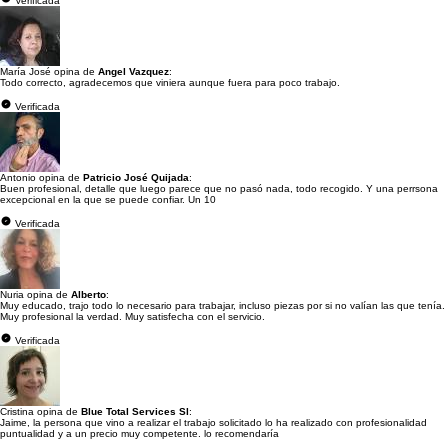
Verificada
María José opina de
Angel Vazquez
:
Todo correcto, agradecemos que viniera aunque fuera para poco trabajo.
Verificada
Antonio opina de
Patricio José Quijada
:
Buen profesional, detalle que luego parece que no pasó nada, todo recogido. Y una perrsona
excepcional en la que se puede confiar. Un 10
Verificada
Nuria opina de
Alberto
:
Muy educado, trajo todo lo necesario para trabajar, incluso piezas por si no valían las que tenía.
Muy profesional la verdad. Muy satisfecha con el servicio.
Verificada
Cristina opina de
Blue Total Services Sl
:
Jaime, la persona que vino a realizar el trabajo solicitado lo ha realizado con profesionalidad
puntualidad y a un precio muy competente. lo recomendaría