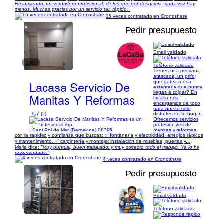
Resumiendo, un verdadero profesional, de los que por desgracia, cada vez hay
menos. Muchas gracias por un servicio tan rápido."
15 veces contratado en Cronoshare
Pedir presupuesto
Email validado
1/41
Teléfono validado
Tienes una persiana
atascada, un grifo
Lacasa Servicio De
que gotea o esa
estantería que nunca
llegas a colgar? En
Manitas Y Reformas
lacasa nos
encargamos de todo
para que tú solo
9,7 (2)
disfrutes de tu hogar.
Ofrecemos servicios
profesionales de
| Sant Pol de Mar (Barcelona) 08395
manitas y reformas
con la rapidez y confianza que buscas: ✅ fontanería y electricidad: arreglos rápidos
y mantenimiento. ✅ carpintería y montaje: instalación de muebles, puertas y...
Maria dice:
"Muy puntual, buen trabajador y muy correcto todo el trabajo. Ya lo he
recomendado."
4 veces contratado en Cronoshare
Pedir presupuesto
Email validado
1/5
Teléfono validado