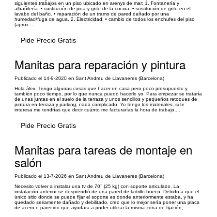
siguientes trabajos en un piso ubicado en arenys de mar: 1. Fontanería y
albañilería: • sustitución de pica y grifo de la cocina. • sustitución de grifo en el
lavabo del baño. • reparación de un tramo de pared dañado por una
humedad/fuga de agua. 2. Electricidad: • cambio de todos los enchufes del piso
(aprox....
Pide Precio Gratis
Manitas para reparación y pintura
Publicado el 14-9-2020 en Sant Andreu de Llavaneres (Barcelona)
Hola álex, Tengo algunas cosas que hacer en casa pero poco presupuesto y
también poco tiempo, por lo que nunca puedo hacerlo yo. Para empezar se trataría
de unas juntas en el suelo de la terraza y unos sencillos y pequeños retoques de
pintura en terraza y parking, nada complicado. Yo tengo los materiales, si te
interesa me tendrías que decir cuánto me facturarías la hora de trabajo,...
Pide Precio Gratis
Manitas para tareas de montaje en
salón
Publicado el 13-7-2026 en Sant Andreu de Llavaneres (Barcelona)
Necesito volver a instalar una tv de 70’’ (25 kg) con soporte articulado. La
instalación anterior se desprendió de una pared de ladrillo hueco. Debido a que el
único sitio donde se puede fijar el soporte es donde anteriormente estaba, y ha
quedado seriamente dañado y debilitado, creo que lo mejor sería poner una placa
de acero o parecido que ayudara a poder utilizar la misma zona de fijación,...