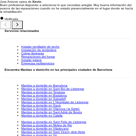
Jose Antonio opina de
Kevin
:
Buen profesional dispuesto a solucionar lo que necesitas arreglar. Muy buena información del
avance de las reparaciones cuando no he estado presencialmente en el lugar donde se hacía
la rehabilitación
Verificada
Servicios relacionados
Instalar ventilador de techo
Instalación de tendedero
Colgar lámparas
Reparaciones del hogar
Instalar gatera
Empresas multiservicios
Encuentra Manitas a domicilio en las principales ciudades de Barcelona
Manitas a domicilio en Barcelona
Manitas a domicilio en Sant Boi de Llobregat
Manitas a domicilio en Terrassa
Manitas a domicilio en Badalona
Manitas a domicilio en Sabadell
Manitas a domicilio en L'Hospitalet de Llobregat
Manitas a domicilio en Gavà
Manitas a domicilio en Vilanova i la Geltrú
Manitas a domicilio en Sant Adrià de Besòs
Manitas a domicilio en Calella
Manitas a domicilio en Sant Feliu de Llobregat
Manitas a domicilio en Molins de Rei
Manitas a domicilio en Viladecans
Manitas a domicilio en Sant Vicenç dels Horts
Manitas a domicilio en Vic