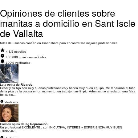
Opiniones de clientes sobre
manitas a domicilio en Sant Iscle
de Vallalta
Miles de usuarios confían en Cronoshare para encontrar los mejores profesionales
4.8/5 estrellas
+60.000 opiniones recibidas
100% verificadas
Lola opina de
Ricardo
:
César y su hijo son muy buenos profesionales y hacen muy buen equipo. Me repararon el tubo
de la pica de la cocina en un momento, un trabajo muy limpio. Además me arreglaron una falca
del suelo...
Verificada
Carmen opina de
3g Reparación
:
Un profesional EXCELENTE , con INICIATIVA, INTERES y EXPERIENCIA MUY BUEN
TRABAJO!