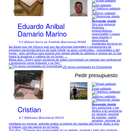
Email validado
1/35
Teléfono validado
Responde rápido
Eduardo Anibal
Soy una persona
dinámica ,
Damario Marino
emprendedora ,
responsable y capaz
para resolver y
diagnosticar
9,5 (8)
Sant Genís de Palafolls (Barcelona) 08389
problemas técnicos en
las áreas que me ofrezco que son las reformas integrales y reparaciones de
aparatos electromecánicos de toda índole ya sean comerciales , industriales o del
hogar , esto significa para resumir que reparo desde la cafetera o nevera de un bar
hasta la lavadora o caldera de un hogar ,...
Marta dice:
"Estoy super contenta de haber encontrado un manitas tan profesional
y respetuoso como Eduardo y su hijo."
25 veces contratado en Cronoshare
Pedir presupuesto
Email validado
1/12
Teléfono validado
Responde rápido
Cristian
Soy autónomo y me
dedico a la carpintería
en general, montaje
de puertas, parket,
9,7 (6)
Dosrius (Barcelona) 08319
armarios, montaje de
mobiliario en general, además realizo el trabajo de manitas del hogar, dado a que
el trabajo con las manos es mi fuerte.
Toni dice:
"Persona muy responsable en su trabajo, puntual y trato muy correcto.