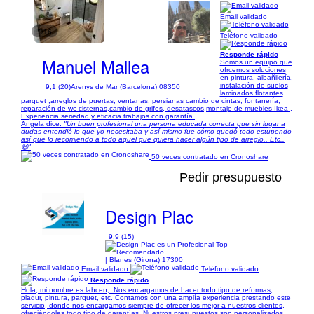
Email validado
1/16
Teléfono validado
Responde rápido
Manuel Mallea
Somos un equipo que
ofrcemos soluciones
en pintura, albañilería,
instalación de suelos
9,1 (20)
Arenys de Mar (Barcelona) 08350
laminados flotantes
parquet ,arreglos de puertas, ventanas, persianas cambio de cintas, fontanería,
reparación de wc cisternas,cambio de grifos, desatascos,montaje de muebles Ikea ,
Experiencia seriedad y eficacia trabajos con garantía.
Angela dice:
"Un buen profesional una persona educada correcta que sin lugar a
dudas entendió lo que yo necesitaba y así mismo fue cómo quedó todo estupendo
así que lo recomiendo a todo aquel que quiera hacer algún tipo de arreglo.. Etc..
😄"
50 veces contratado en Cronoshare
Pedir presupuesto
Design Plac
9,9 (15)
| Blanes (Girona) 17300
Email validado
Teléfono validado
Responde rápido
Hola, mi nombre es lahcen,. Nos encargamos de hacer todo tipo de reformas,
pladur, pintura, parquet, etc. Contamos con una amplía experiencia prestando este
servicio, donde nos encargamos siempre de ofrecer los mejor a nuestros clientes,
ofreciéndoles todo tipo de garantías. Nuestros presupuestos son personalizados,