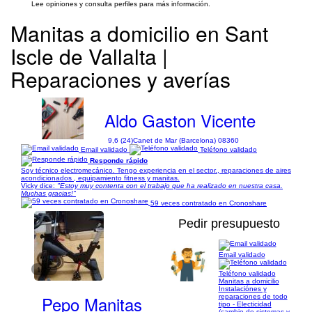
Lee opiniones y consulta perfiles para más información.
Manitas a domicilio en Sant
Iscle de Vallalta |
Reparaciones y averías
Aldo Gaston Vicente
9,6 (24)
Canet de Mar (Barcelona) 08360
Email validado
Teléfono validado
Responde rápido
Soy técnico electromecánico. Tengo experiencia en el sector., reparaciones de aires
acondicionados , equipamiento fitness y manitas.
Vicky dice:
"Estoy muy contenta con el trabajo que ha realizado en nuestra casa.
Muchas gracias!"
59 veces contratado en Cronoshare
Pedir presupuesto
Email validado
1/27
Teléfono validado
Manitas a domicilio
Instalaciónes y
Pepo Manitas
reparaciones de todo
tipo - Electicidad
(cambio de sistemas y