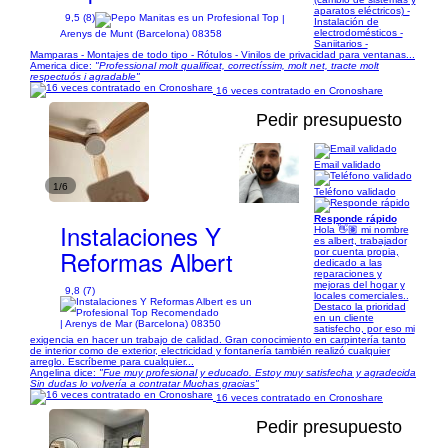
aparatos eléctricos) -
9,5 (8)
|
Instalación de
electrodomésticos -
Arenys de Munt (Barcelona) 08358
Saniitarios -
Mamparas - Montajes de todo tipo - Rótulos - Vinilos de privacidad para ventanas...
America dice:
"Professional molt qualificat, correctíssim, molt net, tracte molt
respectuós i agradable"
16 veces contratado en Cronoshare
Pedir presupuesto
Email validado
1/6
Teléfono validado
Responde rápido
Instalaciones Y
Hola 👋🏽 mi nombre
es albert, trabajador
Reformas Albert
por cuenta propia,
dedicado a las
reparaciones y
mejoras del hogar y
9,8 (7)
locales comerciales..
Destaco la prioridad
en un cliente
| Arenys de Mar (Barcelona) 08350
satisfecho, por eso mi
exigencia en hacer un trabajo de calidad. Gran conocimiento en carpintería tanto
de interior como de exterior, electricidad y fontanería también realizó cualquier
arreglo. Escríbeme para cualquier...
Angelina dice:
"Fue muy profesional y educado. Estoy muy satisfecha y agradecida
Sin dudas lo volvería a contratar Muchas gracias"
16 veces contratado en Cronoshare
Pedir presupuesto