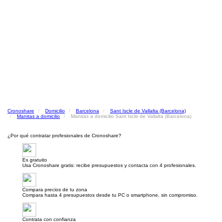
Cronoshare
Domicilio
Barcelona
Sant Iscle de Vallalta (Barcelona)
Manitas a domicilio
Manitas a domicilio Sant Iscle de Vallalta (Barcelona)
¿Por qué contratar profesionales de Cronoshare?
Es gratuito
Usa Cronoshare gratis: recibe presupuestos y contacta con 4 profesionales.
Compara precios de tu zona
Compara hasta 4 presupuestos desde tu PC o smartphone, sin compromiso.
Contrata con confianza