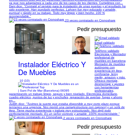
ya que nos adaptamos a cada uno de los casos de los clientes. Cumplimos con...
Dani dice:
"Contraté el servicio para la instalación de unas puertas y el resultado ha
sido excelente. Han quedado perfectas. Lahcen fue muy educado y amable,
puntual y rápido en su trabajo. Todo muy limpio y bien hecho. 100 %
recomendable."
23 veces contratado en Cronoshare
Pedir presupuesto
Email validado
1/9
Teléfono validado
Electricista y Montador
profesional de
Instalador Eléctrico Y
muebles en barcelona
Montador de muebles
autónomo con
De Muebles
experiencia en ikea,
conforama, leroy
merlin, amazon y más.
10 (10)
Ofrezco montaje,
desmontaje y ajustes
con herramientas
| Sant Pol de Mar (Barcelona) 08395
profesionales,
garantizando un trabajo limpio, seguro y bien nivelado. Electricista domiciliario,
cuadro eléctrico, puntos de luz y enchufes, reparación de averías, fugas y ahorro
en...
Judith dice:
"Tuvimos la suerte que estaba disponible a muy corto plazo porque
teníamos una urgencia. Nos montó una cama(estructura con cajones) y un sofá de
ikea. Tiene mucha experiencia y trabaja muy estructurado. Nos dejó todo
perfectamente montado. Es un señor correcto y amable. 100% recomendable."
2 veces contratado en Cronoshare
Pedir presupuesto