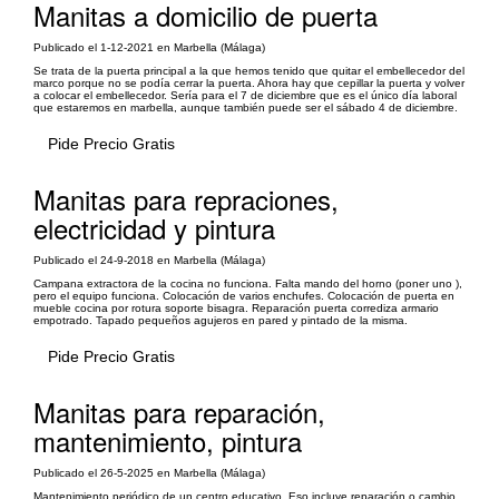
Manitas a domicilio de puerta
Publicado el 1-12-2021 en Marbella (Málaga)
Se trata de la puerta principal a la que hemos tenido que quitar el embellecedor del
marco porque no se podía cerrar la puerta. Ahora hay que cepillar la puerta y volver
a colocar el embellecedor. Sería para el 7 de diciembre que es el único día laboral
que estaremos en marbella, aunque también puede ser el sábado 4 de diciembre.
Pide Precio Gratis
Manitas para repraciones,
electricidad y pintura
Publicado el 24-9-2018 en Marbella (Málaga)
Campana extractora de la cocina no funciona. Falta mando del horno (poner uno ),
pero el equipo funciona. Colocación de varios enchufes. Colocación de puerta en
mueble cocina por rotura soporte bisagra. Reparación puerta corrediza armario
empotrado. Tapado pequeños agujeros en pared y pintado de la misma.
Pide Precio Gratis
Manitas para reparación,
mantenimiento, pintura
Publicado el 26-5-2025 en Marbella (Málaga)
Mantenimiento periódico de un centro educativo. Eso incluye reparación o cambio