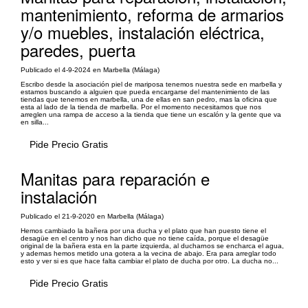
mantenimiento, reforma de armarios
y/o muebles, instalación eléctrica,
paredes, puerta
Publicado el 4-9-2024 en Marbella (Málaga)
Escribo desde la asociación piel de mariposa tenemos nuestra sede en marbella y
estamos buscando a alguien que pueda encargarse del mantenimiento de las
tiendas que tenemos en marbella, una de ellas en san pedro, mas la oficina que
esta al lado de la tienda de marbella. Por el momento necesitamos que nos
arreglen una rampa de acceso a la tienda que tiene un escalón y la gente que va
en silla...
Pide Precio Gratis
Manitas para reparación e
instalación
Publicado el 21-9-2020 en Marbella (Málaga)
Hemos cambiado la bañera por una ducha y el plato que han puesto tiene el
desagüe en el centro y nos han dicho que no tiene caída, porque el desagüe
original de la bañera esta en la parte izquierda, al ducharnos se encharca el agua,
y ademas hemos metido una gotera a la vecina de abajo. Era para arreglar todo
esto y ver si es que hace falta cambiar el plato de ducha por otro. La ducha no...
Pide Precio Gratis