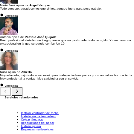
María José opina de
Angel Vazquez
:
Todo correcto, agradecemos que viniera aunque fuera para poco trabajo.
Verificada
Antonio opina de
Patricio José Quijada
:
Buen profesional, detalle que luego parece que no pasó nada, todo recogido. Y una perrsona
excepcional en la que se puede confiar. Un 10
Verificada
Nuria opina de
Alberto
:
Muy educado, trajo todo lo necesario para trabajar, incluso piezas por si no valían las que tenía.
Muy profesional la verdad. Muy satisfecha con el servicio.
Verificada
Servicios relacionados
Instalar ventilador de techo
Instalación de tendedero
Colgar lámparas
Reparaciones del hogar
Instalar gatera
Empresas multiservicios