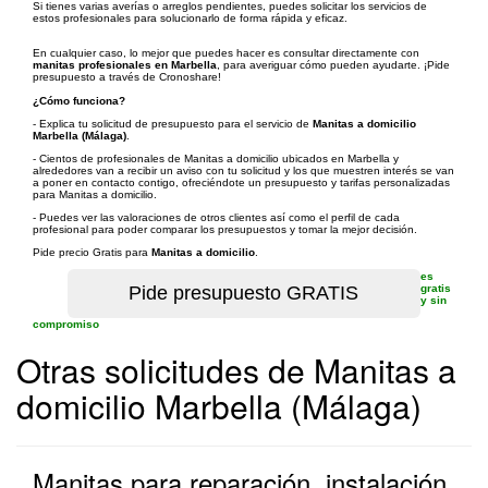
Si tienes varias averías o arreglos pendientes, puedes solicitar los servicios de
estos profesionales para solucionarlo de forma rápida y eficaz.
En cualquier caso, lo mejor que puedes hacer es consultar directamente con
manitas profesionales en Marbella
, para averiguar cómo pueden ayudarte. ¡Pide
presupuesto a través de Cronoshare!
¿Cómo funciona?
- Explica tu solicitud de presupuesto para el servicio de
Manitas a domicilio
Marbella (Málaga)
.
- Cientos de profesionales de Manitas a domicilio ubicados en Marbella y
alrededores van a recibir un aviso con tu solicitud y los que muestren interés se van
a poner en contacto contigo, ofreciéndote un presupuesto y tarifas personalizadas
para Manitas a domicilio.
- Puedes ver las valoraciones de otros clientes así como el perfil de cada
profesional para poder comparar los presupuestos y tomar la mejor decisión.
Pide precio Gratis para
Manitas a domicilio
.
es
gratis
y sin
compromiso
Otras solicitudes de Manitas a
domicilio Marbella (Málaga)
Manitas para reparación, instalación,