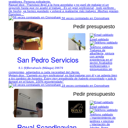
vestidores. Persona polivalente.
Raquel dice:
"Francisco llegó a la hora acordaba y no paró de trabajar ni un
segundo hasta que no acabó el trabajo . Es un gran profesional , todo perfecto .
De hecho, ya hemos quedado y volverá a realizarme más trabajos .Muchas gracias,
Francisco ."
56 veces contratado en Cronoshare
Pedir presupuesto
Email validado
1/4
Teléfono validado
Trabajos de
albañilería, pintura
San Pedro Servicios
con amplia
experiencia en el
sector. Acabados
profesionales y
8,1 (9)
Benahavís (Málaga) 29679
presupuestos sin
compromiso, adaptados a cada necesidad del cliente.
Myriam dice:
"Carmelo es muy profesional, es fácil trabajar con él y se adapta bien
a los cambios de horarios. Estoy muy agradecida de haberlo encontrado y solo lo
llamaré en el futuro. 100% recomendado"
19 veces contratado en Cronoshare
Pedir presupuesto
Email validado
1/6
Teléfono validado
✅mantenimiento de
jardines y piscinas
Royal Scandinavian
✅plantación de
árboles, flores