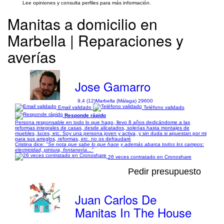
Lee opiniones y consulta perfiles para más información.
Manitas a domicilio en
Marbella | Reparaciones y
averías
Jose Gamarro
9,4 (12)
Marbella (Málaga) 29600
Email validado
Teléfono validado
Responde rápido
Persona responsable en todo lo que hago, llevo 8 años dedicándome a las
reformas integrales de casas, desde alicatados, solerías hasta montajes de
muebles, luces, etc. Soy una persona joven y activa, y sin duda si apuestan por mi
para sus arreglos, reformas, etc. no os defraudaré
Cristina dice:
"Se nota que sabe lo que hace y además abarca todos los campos:
electricidad, pintura, fontanería..."
26 veces contratado en Cronoshare
Pedir presupuesto
Juan Carlos De
Manitas In The House