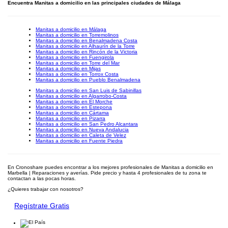
Encuentra Manitas a domicilio en las principales ciudades de Málaga
Manitas a domicilio en Málaga
Manitas a domicilio en Torremolinos
Manitas a domicilio en Benalmadena Costa
Manitas a domicilio en Alhaurín de la Torre
Manitas a domicilio en Rincón de la Victoria
Manitas a domicilio en Fuengirola
Manitas a domicilio en Torre del Mar
Manitas a domicilio en Mijas
Manitas a domicilio en Torrox Costa
Manitas a domicilio en Pueblo Benalmadena
Manitas a domicilio en San Luis de Sabinillas
Manitas a domicilio en Algarrobo-Costa
Manitas a domicilio en El Morche
Manitas a domicilio en Estepona
Manitas a domicilio en Cártama
Manitas a domicilio en Pizarra
Manitas a domicilio en San Pedro Alcantara
Manitas a domicilio en Nueva Andalucia
Manitas a domicilio en Caleta de Velez
Manitas a domicilio en Fuente Piedra
En Cronoshare puedes encontrar a los mejores profesionales de Manitas a domicilio en
Marbella | Reparaciones y averías. Pide precio y hasta 4 profesionales de tu zona te
contactan a las pocas horas.
¿Quieres trabajar con nosotros?
Regístrate Gratis