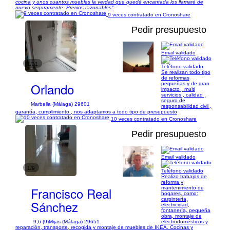
cocina y unos cuantos muebles la verdad que quedé encantada los llamaré de
nuevo seguramente. Precios razonables"
9 veces contratado en Cronoshare
Pedir presupuesto
Email validado
1/31
Teléfono validado
Se realizan todo tipo
de reformas
Orlando
pequeñas y de gran
impacto , multi
servicios , calidad ,
seguro de
Marbella (Málaga) 29601
responsabilidad civil ,
garantía, cumplimiento , nos adaptamos a todo tipo de presupuesto
10 veces contratado en Cronoshare
Pedir presupuesto
Email validado
1/9
Teléfono validado
Realizo trabajos de
reforma y
Francisco Real
mantenimiento de
hogares, como:
carpintería,
Sánchez
electricidad,
fontanería, pequeña
obra, montaje de
9,6 (9)
Mijas (Málaga) 29651
electrodomésticos y
reparación, transporte, recogida y montaje de muebles de IKEA. Cocinas y