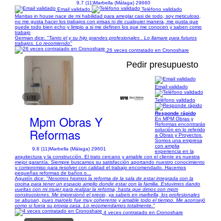
9,7 (11)
Marbella (Málaga) 29660
Email validado
Teléfono validado
Manitas in house nace de mi habilidad para arreglar casi de todo, soy meticuloso,
no me gusta hacer los trabajos con prisas ni de cualquier manera, me gusta que
quede todo bien echo y limpio a si me definen los que me conocen y saben como
trabajo
German dice:
"Tanto el y su hijo grandes profesionales . Lo llamare para futuros
trabajos. Lo recomiendo"
26 veces contratado en Cronoshare
Pedir presupuesto
Email validado
1/31
Teléfono validado
Responde rápido
Mpm Obras Y
En MPM Obras y
Reformas encontrarás
Reformas
solución en lo referido
a Obras y Proyectos.
Somos una empresa
con amplia
9,8 (11)
Marbella (Málaga) 29601
experiencia en la
arquitectura y la construcción. El trato cercano y amable con el cliente es nuestra
mejor garantía. Siempre buscamos su satisfacción aportando nuestro conocimiento
y compromiso para resolver con calidad el trabajo encomendado. Hacemos
pequeñas reformas de baños o...
Agustín dice:
"Nosotros hicimos la reforma de la sala de estar integrada con la
cocina para tener un espacio amplio donde estar con la familia. Estuvimos dando
vueltas con mi mujer para realizar la reforma, hasta que dimos con mpm
construcciones. Me impresionó el precio, ya sabeis en marbella, los profesionales
se abusan, pues marcelo fue muy coherente y amable todo el tiempo. Me aconsejó
como si fuera su propia casa. Lo recomendamos totalmente."
4 veces contratado en Cronoshare