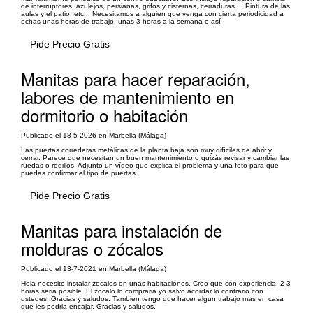
de interruptores, azulejos, persianas, grifos y cisternas, cerraduras ... Pintura de las
aulas y el patio, etc... Necesitamos a alguien que venga con cierta periodicidad a
echas unas horas de trabajo, unas 3 horas a la semana o así
Pide Precio Gratis
Manitas para hacer reparación,
labores de mantenimiento en
dormitorio o habitación
Publicado el 18-5-2026 en Marbella (Málaga)
Las puertas correderas metálicas de la planta baja son muy difíciles de abrir y
cerrar. Parece que necesitan un buen mantenimiento o quizás revisar y cambiar las
ruedas o rodillos. Adjunto un vídeo que explica el problema y una foto para que
puedas confirmar el tipo de puertas.
Pide Precio Gratis
Manitas para instalación de
molduras o zócalos
Publicado el 13-7-2021 en Marbella (Málaga)
Hola necesito instalar zocalos en unas habitaciones. Creo que con experiencia, 2-3
horas seria posible. El zocalo lo compraria yo salvo acordar lo contrario con
ustedes. Gracias y saludos. Tambien tengo que hacer algun trabajo mas en casa
que les podria encajar. Gracias y saludos.