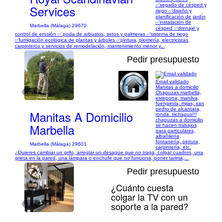
✅segado de césped y
Services
riego ✅diseño y
planificación de jardín
✅instalación de
Marbella (Málaga) 29670
césped ✅drenaje y
control de erosión ✅ poda de arbustos, setos y palmeras ✅sistema de riego
✅fumigación ecológica de plantas y árboles ✅pintura, plomería, electricistas,
carpinteros y servicios de remodelación, mantenimiento menor y...
Pedir presupuesto
Email validado
Manitas a domicilio
1/11
Chapuzas marbella,
estepona, manilva,
fuengirola, mijas, san
pedro de alcantara,
Manitas A Domicilio
ronda. Iiichapus!!!
chapuzas a domicilio
Marbella
se hacen trabajos
para particulares,
albañilería,
fontanería, pintura,
Marbella (Málaga) 29601
carpintería, etc.
¿Quieres cambiar un grifo, arreglar un desagüe que no traga, colgar cuadros, una
grieta en la pared, una lámpara o enchufe que no funciona, poner tarima,...
Pedir presupuesto
¿Cuánto cuesta
colgar la TV con un
soporte a la pared?
1/12