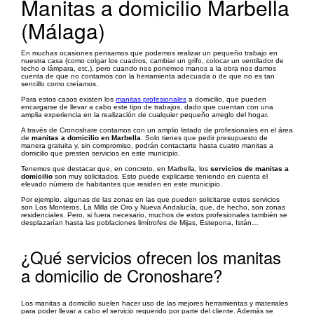
Manitas a domicilio Marbella
(Málaga)
En muchas ocasiones pensamos que podemos realizar un pequeño trabajo en
nuestra casa (como colgar los cuadros, cambiar un grifo, colocar un ventilador de
techo o lámpara, etc.), pero cuando nos ponemos manos a la obra nos damos
cuenta de que no contamos con la herramienta adecuada o de que no es tan
sencillo como creíamos.
Para estos casos existen los
manitas profesionales
a domicilio, que pueden
encargarse de llevar a cabo este tipo de trabajos, dado que cuentan con una
amplia experiencia en la realización de cualquier pequeño arreglo del hogar.
A través de Cronoshare contamos con un amplio listado de profesionales en el área
de
manitas a domicilio en Marbella
. Solo tienes que pedir presupuesto de
manera gratuita y, sin compromiso, podrán contactarte hasta cuatro manitas a
domicilio que presten servicios en este municipio.
Tenemos que destacar que, en concreto, en Marbella, los
servicios de manitas a
domicilio
son muy solicitados. Esto puede explicarse teniendo en cuenta el
elevado número de habitantes que residen en este municipio.
Por ejemplo, algunas de las zonas en las que pueden solicitarse estos servicios
son Los Monteros, La Milla de Oro y Nueva Andalucía, que, de hecho, son zonas
residenciales. Pero, si fuera necesario, muchos de estos profesionales también se
desplazarían hasta las poblaciones limítrofes de Mijas, Estepona, Istán…
¿Qué servicios ofrecen los manitas
a domicilio de Cronoshare?
Los manitas a domicilio suelen hacer uso de las mejores herramientas y materiales
para poder llevar a cabo el servicio requerido por parte del cliente. Además se