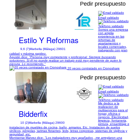
Pedir presupuesto
Email validado
1/8
Teléfono validado
Somos una empresa
con amplia
Estilo Y Reformas
experiencia en las
reformas de
apartamentos y
locales comerciales,
9,6 (7)
Marbella (Málaga) 29601
trabajando con gran
calidad y máxima rapidez.
Agustin dice:
"Persona muy competente y profesional. Siempre buscando
soluciones. Si él no puede realizar un trabajo está muy pendiente de quien lo
ejecuta. Lo recomiendo."
20 veces contratado en Cronoshare
Pedir presupuesto
Email validado
1/10
Teléfono validado
Me dedico a la
realizacion de
Bidderfix
multiservicios para el
hogar, oficina o
negocio. Electricidad,
limpieza, fontaneria,
10 (2)
Marbella (Málaga) 29600
pintura, ensamblaje e
instalacion de muebles de cocina, baño, armarios. Etc. Instalacion de suelos
vinílicos, pérgolas, tarimas flotantes, leds, letras corporeas, sistemas de vigilncia y
seguridad, etc.
Montserrat Marvez dice:
"Los trabajadores muy apañados , me arreglaron una