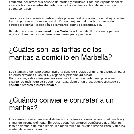
esfuerzan por ofrecer un servicio de calidad y exclusivo. Para ello el profesional se
ajusta a las necesidades de cada uno de los clientes y al tipo de servicio que
quiera contratar.
Ten en cuenta que estos profesionales pueden realizar un sinfín de trabajos, entre
los que podemos enumerar: instalación de campanas de cocina, colocación de
estores o cortinas, colocación de lámparas, ajuste de bisagras, etc.
Decídete a contratar un
manitas en Marbella
a través de Cronoshare y podrás
recibir un buen servicio sin tener que preocuparte por nada.
¿Cuáles son las tarifas de los
manitas a domicilio en Marbella?
Los manitas a domicilio suelen fijar una serie de precios por hora, que pueden partir
de cifras cercanas a los 20 € y llegar a superar los 30 €/hora.
No obstante, estas cifras pueden variar mucho, ya que cada caso puede ser
distinto. Lo mejor que se puede hacer para obtener un presupuesto ajustado es
solicitar precios a profesionales
.
¿Cuándo conviene contratar a un
manitas?
Los manitas pueden realizar distintos tipos de tareas relacionadas con el bricolaje y
el mantenimiento del hogar. Es decir, pequeños arreglos domésticos que, bien por
falta de tiempo o de experiencia, los propietarios no pueden llevar a cabo, y que no
suelen durar más de un día.