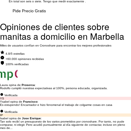
En total son seis o siete. Tengo que medir exactamente .
Pide Precio Gratis
Opiniones de clientes sobre
manitas a domicilio en Marbella
Miles de usuarios confían en Cronoshare para encontrar los mejores profesionales
4.8/5 estrellas
+60.000 opiniones recibidas
100% verificadas
Laura opina de
Proserca
:
Rodolfo cumplió nuestras expectativas al 100%, persona educada, organizada.
Verificada
YS
Ysabel opina de
Francisco
:
Es estupendo! Encantador e hizo fenomenal el trabajo de colgarme cosas en casa
Verificada
IP
Isabel opina de
Jose Enrique
:
Tan solo recibí un presupuesto de los varios prometidos por cronoshare. Por tanto, no pude
comparar, ni elegir. Pero acudió puntualmente al día siguiente de contactar, incluso en pleno
mes de...