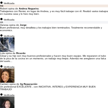
Verificada
RB
Robert opina de
Andrea Nogueira
:
Trabajamos con Renier, en lugar de Andrea, y es muy fácil trabajar con él. Realizó varios trabajos
en nuestra casa y lo hizo muy bien.
Verificada
VA
Vanesa opina de
Jorge
:
Buen profesional, muy detallista y los trabajos bien terminados. Totalmente recomendable y
economico.
Verificada
Lola opina de
Ricardo
:
César y su hijo son muy buenos profesionales y hacen muy buen equipo. Me repararon el tubo
de la pica de la cocina en un momento, un trabajo muy limpio. Además me arreglaron una falca
del suelo...
Verificada
Carmen opina de
3g Reparación
:
Un profesional EXCELENTE , con INICIATIVA, INTERES y EXPERIENCIA MUY BUEN
TRABAJO!
Verificada