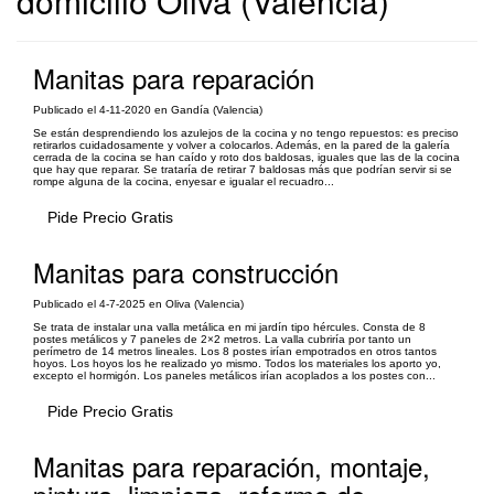
domicilio Oliva (Valencia)
Manitas para reparación
Publicado el 4-11-2020 en Gandía (Valencia)
Se están desprendiendo los azulejos de la cocina y no tengo repuestos: es preciso
retirarlos cuidadosamente y volver a colocarlos. Además, en la pared de la galería
cerrada de la cocina se han caído y roto dos baldosas, iguales que las de la cocina
que hay que reparar. Se trataría de retirar 7 baldosas más que podrían servir si se
rompe alguna de la cocina, enyesar e igualar el recuadro...
Pide Precio Gratis
Manitas para construcción
Publicado el 4-7-2025 en Oliva (Valencia)
Se trata de instalar una valla metálica en mi jardín tipo hércules. Consta de 8
postes metálicos y 7 paneles de 2×2 metros. La valla cubriría por tanto un
perímetro de 14 metros lineales. Los 8 postes irían empotrados en otros tantos
hoyos. Los hoyos los he realizado yo mismo. Todos los materiales los aporto yo,
excepto el hormigón. Los paneles metálicos irían acoplados a los postes con...
Pide Precio Gratis
Manitas para reparación, montaje,