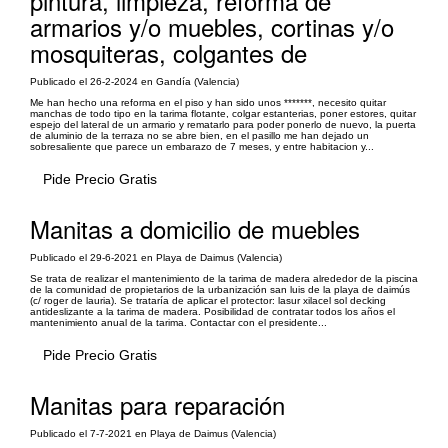
pintura, limpieza, reforma de
armarios y/o muebles, cortinas y/o
mosquiteras, colgantes de
Publicado el 26-2-2024 en Gandía (Valencia)
Me han hecho una reforma en el piso y han sido unos *******, necesito quitar
manchas de todo tipo en la tarima flotante, colgar estanterias, poner estores, quitar
espejo del lateral de un armario y rematarlo para poder ponerlo de nuevo, la puerta
de aluminio de la terraza no se abre bien, en el pasillo me han dejado un
sobresaliente que parece un embarazo de 7 meses, y entre habitacion y...
Pide Precio Gratis
Manitas a domicilio de muebles
Publicado el 29-6-2021 en Playa de Daimus (Valencia)
Se trata de realizar el mantenimiento de la tarima de madera alrededor de la piscina
de la comunidad de propietarios de la urbanización san luis de la playa de daimús
(c/ roger de lauria). Se trataría de aplicar el protector: lasur xilacel sol decking
antideslizante a la tarima de madera. Posibilidad de contratar todos los años el
mantenimiento anual de la tarima. Contactar con el presidente...
Pide Precio Gratis
Manitas para reparación
Publicado el 7-7-2021 en Playa de Daimus (Valencia)