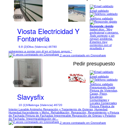
Email validado
1/53
Teléfono validado
Responde rápido
Viosta Electricidad Y
Isabel dice:
"Muy
profesional y cercano.
Fontaneria
Todo correcto y sin
ningún problema.
Estamos muy
contentos con el
9,8 (2)
Oliva (Valencia) 46780
resultado y
volveremos a contar con él en el futuro seguro."
2 veces contratado en Cronoshare
Pedir presupuesto
Email validado
1/12
Teléfono validado
Presupuesto Gratis
Pintura de Viviendas,
Slavysfix
Casas, Pisos,
Escaleras
Comunitarias y
Locales Comerciales
10 (1)
Villalonga (Valencia) 46720
Pintura Plástica de
Interior Lavable Antimoho Reparación y Tratamiento de Goteras, Humedad,
Humedad Ascendiente y Moho. Rehabilitación, Reparación, Revestimiento y Pintura
de Fachada Pintura de Fachadas Impermeable Reparación de Grietas y Pelados
de Fachada. Impermeabilización de...
2 veces contratado en Cronoshare