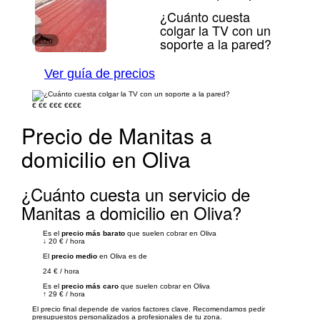
¿Cuánto cuesta
colgar la TV con un
soporte a la pared?
1/20
Ver guía de precios
€
€€
€€€
€€€€
Precio de Manitas a
domicilio en Oliva
¿Cuánto cuesta un servicio de
Manitas a domicilio en Oliva?
Es el
precio más barato
que suelen cobrar en Oliva
↓
20 €
/
hora
El
precio medio
en Oliva es de
24 €
/
hora
Es el
precio más caro
que suelen cobrar en Oliva
↑
29 €
/
hora
El precio final depende de varios factores clave. Recomendamos pedir
presupuestos personalizados a profesionales de tu zona.