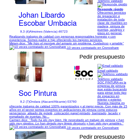
Teléfono validado
Responde rápido
Johan Libardo
Ofrecemos servicios
de reparación e
Escobar Umbacia
instalación de toda
clase de muebles en
madera, pintura de
puertas, azulejos y
9,3 (4)
Almoines (Valencia) 46723
pisos en general.
Realizando trabajos de calidad con personas responsables honesto y con
experiencia. Somos padre e hijo ofreciendo los mejores servicios.
Miriam dice:
"Me hizo el montaje del armario sin problema. Cuidadoso y amable"
10 veces contratado en Cronoshare
Pedir presupuesto
Email validado
1/10
Teléfono validado
SOC PINTURA es la
empresa de pintura
Soc Pintura
que estás buscando
para pintar todo tipo
de espacios en
interior y exterior.
9,2 (7)
Ondara (Alacant/Alicante) 03760
Nuestra máxima es
ofrecerte trabajos de calidad 100% garantizados y al mejor precio. Con más de 15
años en el sector somos expertos en aplicaciones de pintura como estucos
venecianos, alisado de gotelé, colocación papel pintado, barnizado, lacado y
esmaltado de puertas. No...
Carmen dice:
"Todo ha ido muy bien. He necesitado un trabajo de pintura y han
sido muy rápidos. Lo han dejado muy limpio después y han sido muy amables."
19 veces contratado en Cronoshare
Pedir presupuesto