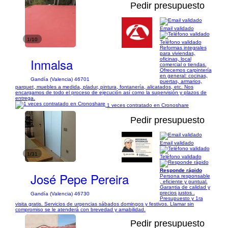
Pedir presupuesto
Email validado
1/10
Teléfono validado
Reformas integrales
para viviendas,
Inmalsa
oficinas, local
comercial o tiendas.
Ofrecemos carpintería
en general: cocinas,
Gandía (Valencia) 46701
puertas, armarios,
parquet, muebles a medida, pladur, pintura, fontanería, alicatados, etc. Nos
encargamos de todo el proceso de ejecución así como la supervisión y plazos de
entrega.
1 veces contratado en Cronoshare
Pedir presupuesto
Email validado
1/31
Teléfono validado
Responde rápido
José Pepe Pereira
Persona responsable
, eficiente y puntual.
Garantia de calidad y
precios justos .
Gandía (Valencia) 46730
Presupuesto y 1ra
visita gratis. Servicios de urgencias sábados domingos y festivos. Llamar sin
compromiso se le atenderá con brevedad y amabilidad.
Pedir presupuesto