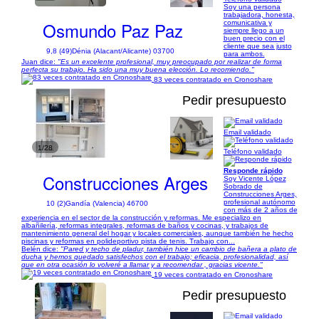
Soy una persona
trabajadora, honesta,
Osmundo Paz Paz
comunicativa y
siempre llego a un
buen precio con el
cliente que sea justo
9,8 (49)
Dénia (Alacant/Alicante) 03700
para ambos.
Juan dice:
"Es un excelente profesional, muy preocupado por realizar de forma
perfecta su trabajo. Ha sido una muy buena elección. Lo recomiendo."
83 veces contratado en Cronoshare
Pedir presupuesto
Email validado
1/28
Teléfono validado
Responde rápido
Construcciones Arges
Soy Vicente López
Sobrado de
Construcciones Arges,
profesional autónomo
10 (2)
Gandía (Valencia) 46700
con más de 2 años de
experiencia en el sector de la construcción y reformas. Me especializo en
albañilería, reformas integrales, reformas de baños y cocinas, y trabajos de
mantenimiento general del hogar y locales comerciales, aunque también he hecho
piscinas y reformas en polideportivo pista de tenis. Trabajo con...
Belén dice:
"Pared y techo de pladur, también hice un cambio de bañera a plato de
ducha y hemos quedado satisfechos con el trabajo; eficacia, profesionalidad, así
que en otra ocasión lo volveré a llamar y a recomendar , gracias vicente."
19 veces contratado en Cronoshare
Pedir presupuesto