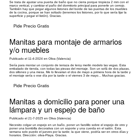
Se trata de ajustar una puerta de baño que no cierra porque tropieza 2 mm con el
marco vertical, y cambiar el paño del dormitorio principal para ponerle un cerrojo.
También hay que pegar algunos listones del borde de las puertas de los muebles
de la cocina, porque se han soltado (tenemos los listones, por lo que sería lijar la
superficie y pegar el listón). Gracias.
Pide Precio Gratis
Manitas para montaje de armarios
y/o muebles
Publicado el 11-4-2024 en Oliva (Valencia)
Sería para montar un conjunto de terraza de leroy merlin modelo las vegas. Esta
embalado de tienda, con todas las piezas del montaje. Son un sofá de dos plazas,
dos sillones y una mesa. Me lo llevarian el dos de mayo a primera hora de la tarde y
el montaje sería o ese día por la tarde o el viernes 3 de mayo... Muchas gracias.
Pide Precio Gratis
Manitas a domicilio para poner una
lámpara y un espejo de baño
Publicado el 21-7-2025 en Oliva (Valencia)
Necesito colgar un espejo en un baño, poner un farolillo sobre el espejo de otro y
poner una bombilla decorativa con un soporte y una cuerda en el salón. Esta
semana solo puedo el jueves por la tarde; la que viene, podría ser en otros días y
horarios. Dirección: oliva-Playa. Gracias.