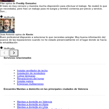
Pilar opina de
Freddy Gonzalez
:
El trato es muy cercano y muestra mucha disposición para efectuar el trabajo. No realizó lo que
yo necesitaba, pero hizo un trabajo para mi suegra y terminó contenta por precio y servicio.
Son...
Verificada
Jose Antonio opina de
Kevin
:
Buen profesional dispuesto a solucionar lo que necesitas arreglar. Muy buena información del
avance de las reparaciones cuando no he estado presencialmente en el lugar donde se hacía
la rehabilitación
Verificada
Servicios relacionados
Instalar ventilador de techo
Instalación de tendedero
Colgar lámparas
Reparaciones del hogar
Instalar gatera
Empresas multiservicios
Encuentra Manitas a domicilio en las principales ciudades de Valencia
Manitas a domicilio en Valencia
Manitas a domicilio en Alzira
Manitas a domicilio en Llíria