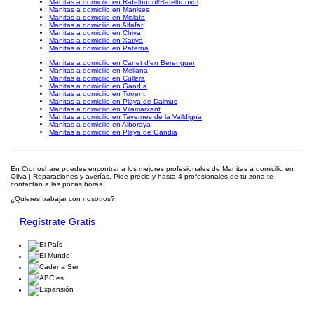
Manitas a domicilio en Rafelbuñol/Rafelbunyol
Manitas a domicilio en Manises
Manitas a domicilio en Mislata
Manitas a domicilio en Alfafar
Manitas a domicilio en Chiva
Manitas a domicilio en Xativa
Manitas a domicilio en Paterna
Manitas a domicilio en Canet d'en Berenguer
Manitas a domicilio en Meliana
Manitas a domicilio en Cullera
Manitas a domicilio en Gandía
Manitas a domicilio en Torrent
Manitas a domicilio en Playa de Daimus
Manitas a domicilio en Vilamarxant
Manitas a domicilio en Tavernes de la Valldigna
Manitas a domicilio en Alboraya
Manitas a domicilio en Playa de Gandia
En Cronoshare puedes encontrar a los mejores profesionales de Manitas a domicilio en
Oliva | Reparaciones y averías. Pide precio y hasta 4 profesionales de tu zona te
contactan a las pocas horas.
¿Quieres trabajar con nosotros?
Regístrate Gratis