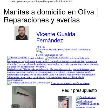
Lee opiniones y consulta perfiles para más información.
Manitas a domicilio en Oliva |
Reparaciones y averías
Vicente Gualda
Fernández
9,8 (4)
| Oliva (Valencia) 46780
Email validado
Teléfono validado
Me presento soy Vicente y me dedico ha realizar servicios a domicilio ( manitas a
domicilio ) soy un chico de palabra y puntual si necesita un manitas en su domicilio
no dude en contáctame ( Vicente )
Estibaliz dice:
"De lo más satisfactorio.Ha resuelto todo lo que solicitamos para
reparar en casa.Fontaneria ,menorquinas y azulejos . Incluso solucionando
imprevistos surgidos en la reparación ,que ha sabido resolver muy eficazmente .
Vicente es de un trato profesional y humano estupendo. Sin duda lo
recomendaría!"
6 veces contratado en Cronoshare
Pedir presupuesto
Email validado
1/43
Teléfono validado