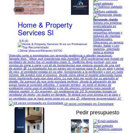
Email validado
1/38
Teléfono validado
Responde rápido
Home & Property
Somos una empresa
especializada en
Services Sl
instalaciones,
pequeñas reformas y
trabajos de manitas
Profesionales.
9,8 (4)
Ofrecemos un servicio
rápido, fiable y con
garantía, orientado
| Dénia (Alacant/Alicante) 03700
tanto a primera
Vivienda como a propietarios con segunda residencia o alquiler vacacional.
Nayade dice:
"¡Wow, qué experiencia más increíble! 😍 El profesional que instaló mi
ventilador de techo fue un auténtico crack 💪. Guillermo llegó puntual, con una
sonrisa de oreja a oreja y un kit de herramientas que parecía sacado de una peli
de acción 😄. La instalación fue un paseo por el parque para él. En un abrir y cerrar
de ojos, el ventilador estaba en su sitio, funcionando a la perfección y con un ruido
mínimo. Me explicó todo el proceso, desde cómo elegir el modelo adecuado hasta
cómo mantenerlo para que dure años. Lo que más me gustó fue su atención al
detalle. Se aseguró de que todo quedara perfecto, desde la alineación de las
aspas hasta la conexión eléctrica. Y cuando terminó, se tomó el tiempo de
explicarme cómo usar el ventilador y me dio algunos consejos para sacarle el
máximo partido 💡. En resumen, ¡un profesional de 10! Si necesitas instalar un
ventilador de techo, no dudes en llamarlo. Te dejará con una sonrisa en la cara y
un ventilador que te hará sentir como en un spa 😌. ¡Altamente recomendado! 👍"
19 veces contratado en Cronoshare
Pedir presupuesto
Email validado
1/5