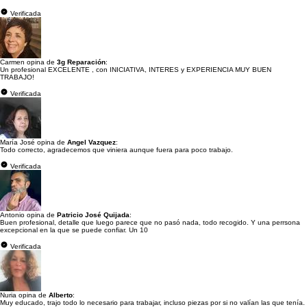
Verificada
Carmen opina de
3g Reparación
:
Un profesional EXCELENTE , con INICIATIVA, INTERES y EXPERIENCIA MUY BUEN
TRABAJO!
Verificada
María José opina de
Angel Vazquez
:
Todo correcto, agradecemos que viniera aunque fuera para poco trabajo.
Verificada
Antonio opina de
Patricio José Quijada
:
Buen profesional, detalle que luego parece que no pasó nada, todo recogido. Y una perrsona
excepcional en la que se puede confiar. Un 10
Verificada
Nuria opina de
Alberto
:
Muy educado, trajo todo lo necesario para trabajar, incluso piezas por si no valían las que tenía.