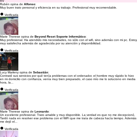
RV
Rubén opina de
Alfonso
:
Muy buen trato personal y eficiencia en su trabajo. Profesional muy recomendable.
Verificada
Marie Therese opina de
Beyond Reset Soporte Informático
:
Muy profesional. Ha atendido mis necesidades, no sólo con el wifi, sino además con mi pc. Estoy
muy satisfecha además de agradecida por su atención y disponibilidad.
Verificada
Lucy Marleny opina de
Sebastián
:
Contraté sus servicios por qué tenía problemas con el ordenador, el hombre muy rápido lo hizo
en mi domicilio con confianza, venía muy bien preparado, el caso mío me lo soluciono en media
hora, la...
Verificada
Marie Therese opina de
Leonardo
:
Un excelente profesional. Trato amable y muy disponible. La verdad es que no me decepcionó.
Tardó nada en resolver ese problema con el WiFi que me traía de cabeza hacía tiempo. Además
me dejó el...
Verificada