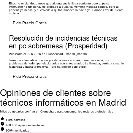
El pc no enciende, parece que alguna vez le llega corriente pero al pulsar
interruptor no funciona. He probado a quitar la memoria y pitaba sonido, pero al
ponerla ya ni eso, y al volverla a quitar tampoco lo hacía ya. Parace error de fuente
o placa.
Pide Precio Gratis
Resolución de incidencias técnicas
en pc sobremesa (Prosperidad)
Publicado el 29-6-2026 en Prosperidad - Madrid (Madrid)
Tenía un informático que me prestaba servicio cuando era necesario, por
problemas de todo tipo relacionados con el ordenador. Le llamaba, venía a casa, le
facturaba y hasta la proxima. Pero ha dejado este oficio.
Pide Precio Gratis
Opiniones de clientes sobre
técnicos informáticos en Madrid
Miles de usuarios confían en Cronoshare para encontrar los mejores profesionales
4.8/5 estrellas
+60.000 opiniones recibidas
100% verificadas