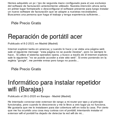
Hemos adquirido un pc / tpv de segunda mano configurado para el uso exclusivo
del software de facturación anteriormente utilizado. Nuestra intención ahora sería
en primer lugar formatearlo o desconfigurar el software presente para luego instalar
un nuevo software de facturación que se adapte a nuestras necesidades.
Buscamos una persona que haga el trabajo y tenga experiencia suficiente...
Pide Precio Gratis
Reparación de portátil acer
Publicado el 8-2-2021 en Madrid (Madrid)
Internet explorer tarda en arrancar, y cuando lo hace y se visita una página web
sale el siguiente mensaje: "esta página no se puede mostrar", pero no siempre lo
hace.. Si utilizo el sistema operativo opera, y busco a través de él internet explorer,
sale lo siguiente: "no se puede acceder a este sitio web". Si entro poniendo en la
regleta "google", me permite entrar pero luego no puedo...
Pide Precio Gratis
Informático para instalar repetidor
wifi (Barajas)
Publicado el 28-1-2020 en Barajas - Madrid (Madrid)
He intentado conectar este extensor de rango a mi router por wps y al principio
funcionaba, pero cuando lo desconecto y me lo llevo a otro lugar ya no funciona.
Me gustaría que me lo instalasen para dar cobertura wifi en toda la casa. Por cierto
que me ha ocurrido una cosa muy curiosa con el portátil; intentando instalar el
extensor wifi el portátil ha dejado de detectar la red wifi de mi...