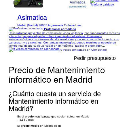
1/4
Teléfono validado
Asimatica
Madrid (Madrid) 28005 Arganzuela Embajadores
Profesional acreditado
Desarrollamos proyectos de cámaras de video vigilancia, con fundamentos técnicos
y tecnologías para el perfecto funcionamiento del sistema. Ofrecemos
solucionesógicas con cámaras de alta resolución y dvr. Así como soluciones ip, con
cámaras, nvrs y switches. Con ambas tecnologías, puede monitorear negocio en
tiempo real desde cualquier lugar en un teléfono, tableta o ordenador....
9 veces contratado en Cronoshare
Pedir presupuesto
Precio de Mantenimiento
informático en Madrid
¿Cuánto cuesta un servicio de
Mantenimiento informático en
Madrid?
Es el
precio más barato
que suelen cobrar en Madrid
↓
82 €
/
mes
El
precio medio
en Madrid es de