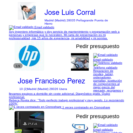
Jose Luis Corral
Madrid (Madrid) 28035 Peñagrande Puerta de
Hierro
Email validado
Soy ingeniero informático y doy servicio de mantenimiento y programación web a
personas y empresas que lo necesiten. Mi carta de presentación es mi
profesionalidad, mis 15 años de experiencia, mi amabilidad y mi sonrisa.
Pedir presupuesto
Email validado
1/9
Teléfono validado
Reparacion de
moviles, tablet,
Jose Francisco Perez
ordenadores,
pantallas, sustitución
de componentes al
mejor precio del
10 (2)
Madrid (Madrid) 28026 Usera
mercado, recojamos y
llevamos equipos a domicilio sin coste adicional. Diagnóstico gratis. Quipo
profesional.
Rebeca Rovira dice:
"Todo perfecto trabajo profecional y muy rapido. Lo reconiendo
100%"
1 veces contratado en Cronoshare
Pedir presupuesto
Email validado