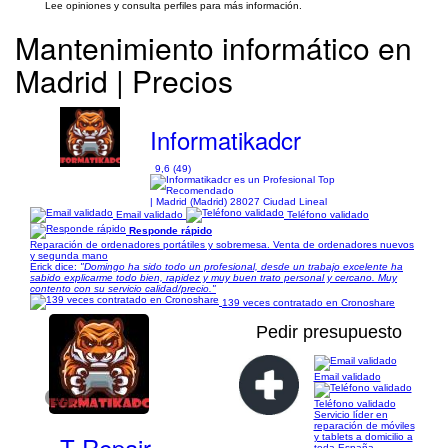
Lee opiniones y consulta perfiles para más información.
Mantenimiento informático en
Madrid | Precios
Informatikadcr
9,6 (49)
| Madrid (Madrid) 28027 Ciudad Lineal
Email validado
Teléfono validado
Responde rápido
Reparación de ordenadores portátiles y sobremesa. Venta de ordenadores nuevos
y segunda mano
Erick dice:
"Domingo ha sido todo un profesional, desde un trabajo excelente ha
sabido explicarme todo bien, rapidez y muy buen trato personal y cercano. Muy
contento con su servicio calidad/precio."
139 veces contratado en Cronoshare
Pedir presupuesto
Email validado
1/1
Teléfono validado
Servicio líder en
reparación de móviles
T Repair
y tablets a domicilio a
toda España.