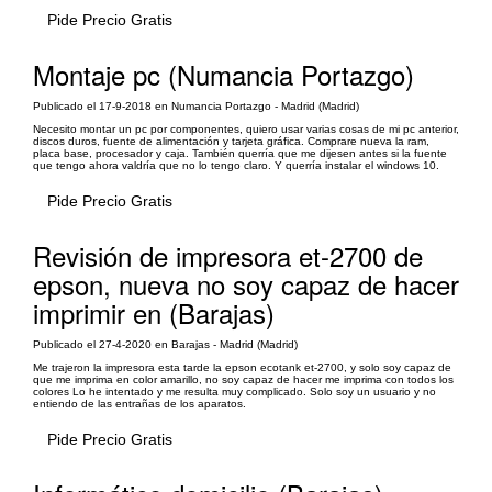
Pide Precio Gratis
Montaje pc (Numancia Portazgo)
Publicado el 17-9-2018 en Numancia Portazgo - Madrid (Madrid)
Necesito montar un pc por componentes, quiero usar varias cosas de mi pc anterior,
discos duros, fuente de alimentación y tarjeta gráfica. Comprare nueva la ram,
placa base, procesador y caja. También querría que me dijesen antes si la fuente
que tengo ahora valdría que no lo tengo claro. Y querría instalar el windows 10.
Pide Precio Gratis
Revisión de impresora et-2700 de
epson, nueva no soy capaz de hacer
imprimir en (Barajas)
Publicado el 27-4-2020 en Barajas - Madrid (Madrid)
Me trajeron la impresora esta tarde la epson ecotank et-2700, y solo soy capaz de
que me imprima en color amarillo, no soy capaz de hacer me imprima con todos los
colores Lo he intentado y me resulta muy complicado. Solo soy un usuario y no
entiendo de las entrañas de los aparatos.
Pide Precio Gratis