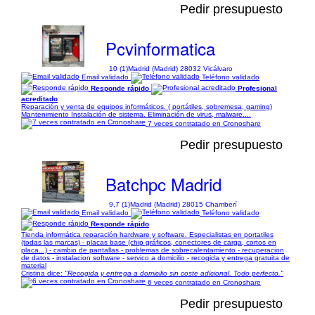
Pedir presupuesto
Pcvinformatica
10 (1)
Madrid (Madrid) 28032 Vicálvaro
Email validado
Teléfono validado
Responde rápido
Profesional
acreditado
Reparación y venta de equipos informáticos. ( portátiles, sobremesa, gaming)
Mantenimiento Instalación de sistema. Eliminación de virus, malware....
7 veces contratado en Cronoshare
Pedir presupuesto
Batchpc Madrid
9,7 (1)
Madrid (Madrid) 28015 Chamberí
Email validado
Teléfono validado
Responde rápido
Tienda informática reparación hardware y software. Especialistas en portatiles
(todas las marcas) - placas base (chip gráficos, conectores de carga, cortos en
placa...) - cambio de pantallas - problemas de sobrecalentamiento - recuperacion
de datos - instalacion software - servico a domicilio - recogida y entrega gratuita de
material
Cristina dice:
"Recogida y entrega a domicilio sin coste adicional. Todo perfecto."
6 veces contratado en Cronoshare
Pedir presupuesto