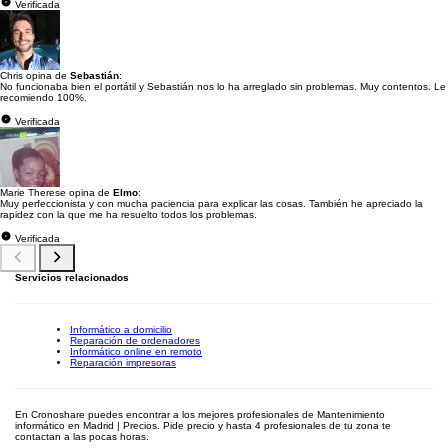
Verificada
Chris opina de
Sebastián
:
No funcionaba bien el portátil y Sebastián nos lo ha arreglado sin problemas. Muy contentos. Le
recomiendo 100%.
Verificada
Marie Therese opina de
Elmo
:
Muy perfeccionista y con mucha paciencia para explicar las cosas. También he apreciado la
rapidez con la que me ha resuelto todos los problemas.
Verificada
Servicios relacionados
Informático a domicilio
Reparación de ordenadores
Informático online en remoto
Reparación impresoras
En Cronoshare puedes encontrar a los mejores profesionales de Mantenimiento
informático en Madrid | Precios. Pide precio y hasta 4 profesionales de tu zona te
contactan a las pocas horas.