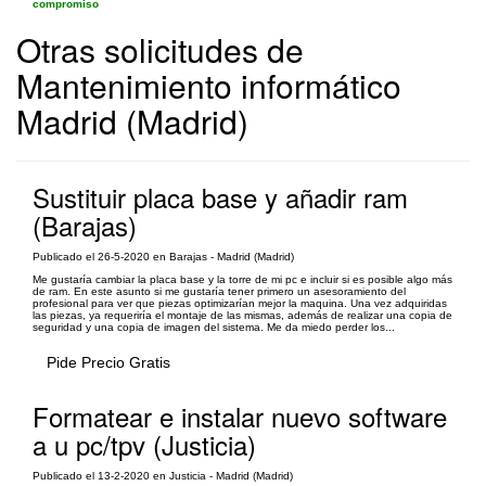
compromiso
Otras solicitudes de
Mantenimiento informático
Madrid (Madrid)
Sustituir placa base y añadir ram
(Barajas)
Publicado el 26-5-2020 en Barajas - Madrid (Madrid)
Me gustaría cambiar la placa base y la torre de mi pc e incluir si es posible algo más
de ram. En este asunto si me gustaría tener primero un asesoramiento del
profesional para ver que piezas optimizarían mejor la maquina. Una vez adquiridas
las piezas, ya requeriría el montaje de las mismas, además de realizar una copia de
seguridad y una copia de imagen del sistema. Me da miedo perder los...
Pide Precio Gratis
Formatear e instalar nuevo software
a u pc/tpv (Justicia)
Publicado el 13-2-2020 en Justicia - Madrid (Madrid)