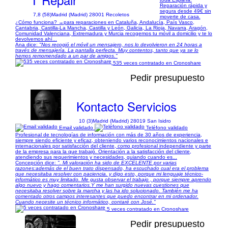
Reparación rápida y
segura desde 49€ sin
7,8 (58)
Madrid (Madrid) 28001 Recoletos
moverte de casa.
¿Cómo funciona? →para reparaciones en Cataluña, Andalucía, País Vasco,
Cantabria, Castilla-La Mancha, Castilla y León, Galicia, La Rioja, Navarra, Aragón,
Comunidad Valenciana, Extremadura y Murcia recogemos tu móvil a domicilio y te lo
devolvemos ahí...
Ana dice:
"Nos recogió el móvil un mensajero, nos lo devolvieron en 24 horas a
través de mensajería. La pantalla perfecta. Muy contentos, tanto que ya se lo
hemos remomendado a un par de amigos."
535 veces contratado en Cronoshare
Pedir presupuesto
Kontacto Servicios
10 (3)
Madrid (Madrid) 28019 San Isidro
Email validado
Teléfono validado
Profesional de tecnologías de información con más de 30 años de experiencia,
siempre siendo eficiente y eficaz, obteniendo varios reconocimientos nacionales e
internacionales por satisfacción del cliente, como profesional independiente y parte
de la empresa para la que trabajó. Orientación a la satisfacción del cliente,
atendiendo sus requerimientos y necesidades, guiando cuando es...
Concepción dice:
". Mi valoración ha sido de EXCELENTE por varias
razones:además de el buen trato dispensado, ha escuchado cual era el problema
que necesitaba resolver con paciencia. y digo esto, porque mi lenguaje técnico-
informático es muy limitado. Me gusta observar el trabajo , porque siempre aprendo
algo nuevo y hago comentarios.Y me han surgido nuevas cuestiones que
necesitaba resolver sobre la marcha y las ha ido solucionado. También me ha
comentado otros campos interesantes que puedo encontrar en mi ordenador.
Cuando necesite un técnico informático, contaré con José."
5 veces contratado en Cronoshare
Pedir presupuesto