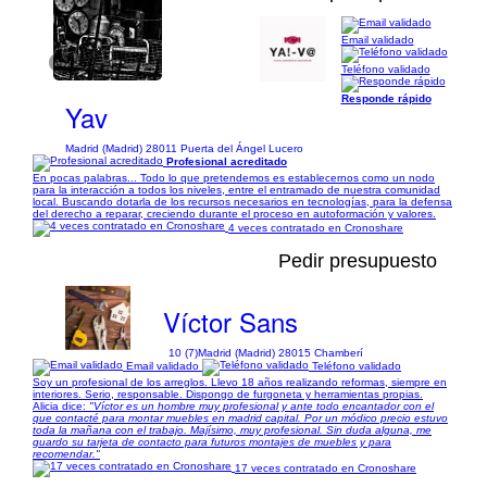
Email validado
1/2
Teléfono validado
Responde rápido
Yav
Madrid (Madrid) 28011 Puerta del Ángel Lucero
Profesional acreditado
En pocas palabras... Todo lo que pretendemos es establecernos como un nodo
para la interacción a todos los niveles, entre el entramado de nuestra comunidad
local. Buscando dotarla de los recursos necesarios en tecnologías, para la defensa
del derecho a reparar, creciendo durante el proceso en autoformación y valores.
4 veces contratado en Cronoshare
Pedir presupuesto
Víctor Sans
10 (7)
Madrid (Madrid) 28015 Chamberí
Email validado
Teléfono validado
Soy un profesional de los arreglos. Llevo 18 años realizando reformas, siempre en
interiores. Serio, responsable. Dispongo de furgoneta y herramientas propias.
Alicia dice:
"Víctor es un hombre muy profesional y ante todo encantador con el
que contacté para montar muebles en madrid capital. Por un módico precio estuvo
toda la mañana con el trabajo. Majísimo, muy profesional. Sin duda alguna, me
guardo su tarjeta de contacto para futuros montajes de muebles y para
recomendar."
17 veces contratado en Cronoshare