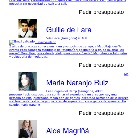
Hola soy sería y responsable Con ganas de ofrecer mis servicios a quien lo pueda
necesitar sin necesidad de salir a la calle.
Pedir presupuesto
Guille de Lara
Vila-Seca (Tarragona) 43480
Email validado
2 años de prácticas como alumna en pivot point de zaragoza Maquillaje desfile
evento ecos zaragoza Maquillaje de fotografía y peluquería a grupo musical "las
novias" Maquillaje para videoclip del grupo musical "sadai" Maquillaje de fotografía
y peluquería de moda par...
Pedir presupuesto
Me
Maria Naranjo Ruiz
Les Borges del Camp (Tarragona) 43350
presento hacia ustedes, para confirmar mi experiencia en el sector, soy una
persona abierta, profesional y con don de gentes, orientada al mundo de la belleza
y el buen estar, vehículo propio, afán de superación y con ganas de aprender. Un
saludo, maria naranjo
Pedir presupuesto
Aida Magriñá