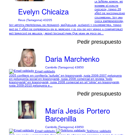
ʟᴀ ꜱᴇÑᴏʀᴀ ᴀᴅᴍᴏɴ. ᴍɪ
ɴᴏᴍʙʀᴇ ᴇꜱ ᴇᴠᴇʟʏɴ
Evelyn Chicaiza
ᴄʜɪᴄᴀɪᴢᴀ, ᴛᴇɴɢᴏ 26
ᴀÑᴏꜱ ᴅᴇ ɴᴀᴄɪᴏɴᴀʟɪᴅᴀᴅ
ᴄᴏʟᴏᴍʙɪᴀɴᴀ. ꜱᴏʏ ᴜɴᴀ
Reus (Tarragona) 43205
ᴄʜɪᴄᴀ ᴇᴍᴘʀᴇɴᴅᴇᴅᴏʀᴀ,
ꜱᴏʏ ᴀʀᴛɪꜱᴛᴀ ᴘʀᴏꜰᴇꜱɪᴏɴᴀʟ ᴅᴇ ᴘᴇɪɴᴀᴅᴏꜱ, ᴍᴀQᴜɪʟʟᴀᴊᴇ, ᴀʟɪꜱᴀᴅᴏꜱ ʏ ᴄᴏʟᴏʀɪᴍᴇᴛʀɪᴀ. ᴛᴇɴɢᴏ
ᴍᴀꜱ ᴅᴇ 7 ᴀÑᴏꜱ ᴅᴇ ᴇxᴘᴇʀɪᴇɴᴄɪᴀ ᴇɴ ᴇʟ ᴍᴇʀᴄᴀᴅᴏ ʏ ᴇʟ ᴅɪᴀ ᴅᴇ ʜᴏʏ ᴠᴇɴɢᴏ ᴀ ᴄᴏᴍᴘᴀʀᴛɪʀʟᴇꜱ
ᴍɪꜱ ꜱᴇʀᴠɪᴄɪᴏꜱ ᴅᴇ ʙᴇʟʟᴇᴢᴀ ; ʀᴇᴅᴇꜱ ꜱᴏᴄɪᴀʟᴇꜱ ᴘᴀʀᴀ Qᴜᴇ ᴠᴇᴀɴ ᴜɴ ᴘᴏᴄᴏ ᴅᴇ...
Pedir presupuesto
Daria Marchenko
Cambrils (Tarragona) 43850
Email validado
2005 confitero en confitería “sufude” en krasnoyarsk, rusia 2006-2007 peluquera
en peluquería social en krasnoyarsk, rusia 2008 comercial en revista “todo
krasnoyarsk” en krasnoyarsk, rusia 2008 comercial en srl “olmix” en krasnoyarsk,
rusia 2009-2010 peluquera e...
Pedir presupuesto
María Jesús Portero
Barcenilla
Cambrils (Tarragona) 43850
Email validado
Teléfono validado