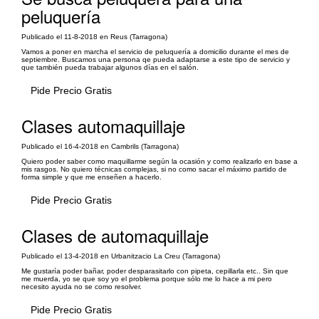
peluquería
Publicado el 11-8-2018 en Reus (Tarragona)
Vamos a poner en marcha el servicio de peluquería a domicilio durante el mes de
septiembre. Buscamos una persona qe pueda adaptarse a este tipo de servicio y
que también pueda trabajar algunos días en el salón.
Pide Precio Gratis
Clases automaquillaje
Publicado el 16-4-2018 en Cambrils (Tarragona)
Quiero poder saber como maquillarme según la ocasión y como realizarlo en base a
mis rasgos. No quiero técnicas complejas, si no como sacar el máximo partido de
forma simple y que me enseñen a hacerlo.
Pide Precio Gratis
Clases de automaquillaje
Publicado el 13-4-2018 en Urbanitzacio La Creu (Tarragona)
Me gustaría poder bañar, poder desparasitarlo con pipeta, cepillarla etc.. Sin que
me muerda, yo se que soy yo el problema porque sólo me lo hace a mi pero
necesito ayuda no se como resolver.
Pide Precio Gratis