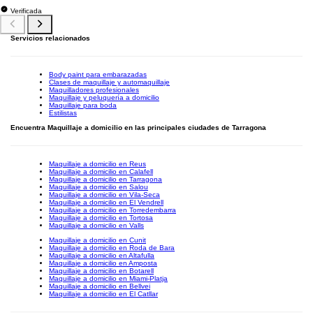
Verificada
Servicios relacionados
Body paint para embarazadas
Clases de maquillaje y automaquillaje
Maquilladores profesionales
Maquillaje y peluquería a domicilio
Maquillaje para boda
Estilistas
Encuentra Maquillaje a domicilio en las principales ciudades de Tarragona
Maquillaje a domicilio en Reus
Maquillaje a domicilio en Calafell
Maquillaje a domicilio en Tarragona
Maquillaje a domicilio en Salou
Maquillaje a domicilio en Vila-Seca
Maquillaje a domicilio en El Vendrell
Maquillaje a domicilio en Torredembarra
Maquillaje a domicilio en Tortosa
Maquillaje a domicilio en Valls
Maquillaje a domicilio en Cunit
Maquillaje a domicilio en Roda de Bara
Maquillaje a domicilio en Altafulla
Maquillaje a domicilio en Amposta
Maquillaje a domicilio en Botarell
Maquillaje a domicilio en Miami-Platja
Maquillaje a domicilio en Bellvei
Maquillaje a domicilio en El Catllar