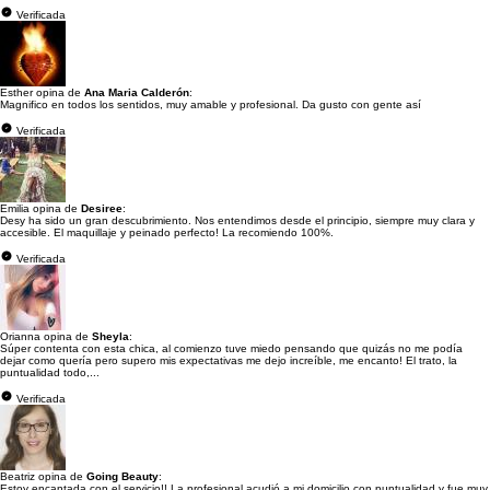
Verificada
Esther opina de
Ana Maria Calderón
:
Magnifico en todos los sentidos, muy amable y profesional. Da gusto con gente así
Verificada
Emilia opina de
Desiree
:
Desy ha sido un gran descubrimiento. Nos entendimos desde el principio, siempre muy clara y
accesible. El maquillaje y peinado perfecto! La recomiendo 100%.
Verificada
Orianna opina de
Sheyla
:
Súper contenta con esta chica, al comienzo tuve miedo pensando que quizás no me podía
dejar como quería pero supero mis expectativas me dejo increíble, me encanto! El trato, la
puntualidad todo,...
Verificada
Beatriz opina de
Going Beauty
:
Estoy encantada con el servicio!! La profesional acudió a mi domicilio con puntualidad y fue muy