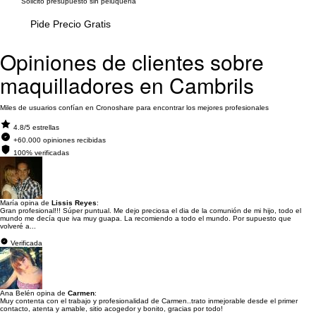
Solicito presupuesto sin peluquería
Pide Precio Gratis
Opiniones de clientes sobre
maquilladores en Cambrils
Miles de usuarios confían en Cronoshare para encontrar los mejores profesionales
4.8/5 estrellas
+60.000 opiniones recibidas
100% verificadas
María opina de
Lissis Reyes
:
Gran profesional!!! Súper puntual. Me dejo preciosa el dia de la comunión de mi hijo, todo el
mundo me decía que iva muy guapa. La recomiendo a todo el mundo. Por supuesto que
volveré a...
Verificada
Ana Belén opina de
Carmen
:
Muy contenta con el trabajo y profesionalidad de Carmen..trato inmejorable desde el primer
contacto, atenta y amable, sitio acogedor y bonito, gracias por todo!