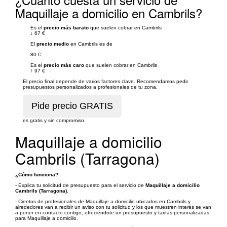
Maquillaje a domicilio en Cambrils?
Es el
precio más barato
que suelen cobrar en Cambrils
↓
67 €
El
precio medio
en Cambrils es de
80 €
Es el
precio más caro
que suelen cobrar en Cambrils
↑
97 €
El precio final depende de varios factores clave. Recomendamos pedir
presupuestos personalizados a profesionales de tu zona.
es gratis y sin compromiso
Maquillaje a domicilio
Cambrils (Tarragona)
¿Cómo funciona?
- Explica tu solicitud de presupuesto para el servicio de
Maquillaje a domicilio
Cambrils (Tarragona)
.
- Cientos de profesionales de Maquillaje a domicilio ubicados en Cambrils y
alrededores van a recibir un aviso con tu solicitud y los que muestren interés se van
a poner en contacto contigo, ofreciéndote un presupuesto y tarifas personalizadas
para Maquillaje a domicilio.