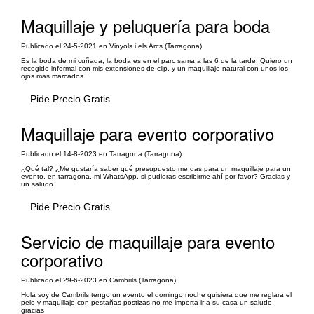
Maquillaje y peluquería para boda
Publicado el 24-5-2021 en Vinyols i els Arcs (Tarragona)
Es la boda de mi cuñada, la boda es en el parc sama a las 6 de la tarde. Quiero un
recogido informal con mis extensiones de clip, y un maquillaje natural con unos los
ojos mas marcados.
Pide Precio Gratis
Maquillaje para evento corporativo
Publicado el 14-8-2023 en Tarragona (Tarragona)
¿Qué tal? ¿Me gustaría saber qué presupuesto me das para un maquillaje para un
evento, en tarragona, mi WhatsApp, si pudieras escribirme ahí por favor? Gracias y
un saludo
Pide Precio Gratis
Servicio de maquillaje para evento
corporativo
Publicado el 29-6-2023 en Cambrils (Tarragona)
Hola soy de Cambrils tengo un evento el domingo noche quisiera que me reglara el
pelo y maquillaje con pestañas postizas no me importa ir a su casa un saludo
gracias