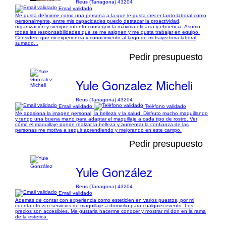
Reus (Tarragona) 43204
Email validado
Me gusta definirme como una persona a la que le gusta crecer tanto laboral como
personalmente, entre mis capacidades puedo destacar la proactividad,
organización y siempre intento conseguir la máxima eficacia y eficiencia. Asumo
todas las responsabilidades que se me asignen y me gusta trabajar en equipo.
Considero que mi experiencia y conocimiento al largo de mi trayectoria laboral,
sumado...
Pedir presupuesto
Yule Gonzalez Micheli
Reus (Tarragona) 43204
Email validado
Teléfono validado
Me apasiona la imagen personal, la belleza y la salud. Disfruto mucho maquillando
y tengo una buena mano para adaptar el maquillaje a cada tipo de rostro. Ver
cómo el maquillaje puede realzar la belleza y aumentar la confianza de las
personas me motiva a seguir aprendiendo y mejorando en este campo.
Pedir presupuesto
Yule González
Reus (Tarragona) 43204
Email validado
Además de contar con experiencia como esteticien en varios puestos, por mi
cuenta ofrezco servicios de maquillaje a domicilio para cualquier evento. Los
precios son accesibles. Me gustaria hacerme conocer y mostrar mi don en la rama
de la estetica.