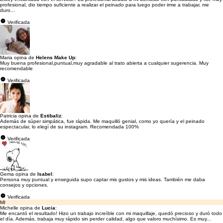
profesional, dio tiempo suficiente a realizar el peinado para luego poder irme a trabajar, me
duro...
Verificada
Maria opina de
Helens Make Up
:
Muy buena profesional,puntual,muy agradable al trato abierta a cualquier sugerencia. Muy
recomendable
Verificada
Patricia opina de
Estibaliz
:
Además de súper simpática, fue rápida. Me maquilló genial, como yo quería y el peinado
espectacular, lo elegí de su instagram. Recomendada 100%
Verificada
Gema opina de
Isabel
:
Persona muy puntual y enseguida supo captar mis gustos y mis ideas. También me daba
consejos y opciones.
Verificada
MI
Michelle opina de
Lucia
:
Me encantó el resultado! Hizo un trabajo increíble con mi maquillaje, quedó precioso y duró todo
el día. Además, trabaja muy rápido sin perder calidad, algo que valoro muchísimo. Es muy...