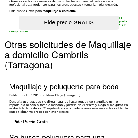
- Puedes ver las valoraciones de otros clientes así como el perfil de cada
profesional para poder comparar los presupuestos y tomar la mejor decisión.
Pide precio Gratis para
Maquillaje a domicilio
.
es
gratis
y sin
compromiso
Otras solicitudes de Maquillaje
a domicilio Cambrils
(Tarragona)
Maquillaje y peluquería para boda
Publicado el 5-7-2018 en Miami-Platja (Tarragona)
Desearía que ustedes me dijeran cuando hacer prueba de maquillaje no me
importa día ni hora si tarde o mañana y primero en el centro y luego si me gusta en
mi domicilio la boda es 22 septiembre y soy madrina osea este mes si les va bien la
prueba díganme precios por favor gracias.
Pide Precio Gratis
Se busca peluquera para una