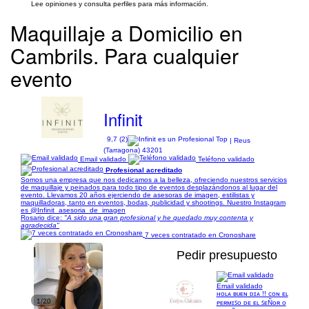
Lee opiniones y consulta perfiles para más información.
Maquillaje a Domicilio en
Cambrils. Para cualquier
evento
Infinit
9,7 (2)
| Reus
(Tarragona) 43201
Email validado
Teléfono validado
Profesional acreditado
Somos una empresa que nos dedicamos a la belleza, ofreciendo nuestros servicios
de maquillaje y peinados para todo tipo de eventos desplazándonos al lugar del
evento. Llevamos 20 años ejerciendo de asesoras de imagen, estilistas y
maquilladoras, tanto en eventos, bodas, publicidad y shootings. Nuestro Instagram
es @Infinit_asesoria_de_imagen
Rosario dice:
"A sido una gran profesional y he quedado muy contenta y
agradecida"
7 veces contratado en Cronoshare
Pedir presupuesto
Email validado
ʜᴏʟᴀ ʙᴜᴇɴ ᴅɪᴀ !! ᴄᴏɴ ᴇʟ
1/20
ᴘᴇʀᴍɪꜱᴏ ᴅᴇ ᴇʟ ꜱᴇÑᴏʀ ᴏ