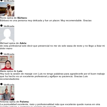
Verificada
Rocio opina de
Bárbara
:
Bárbara es una persona muy delicada y fue un placer. Muy recomendable. Gracias
Verificada
Michael opina de
Adela
:
de esta profesional solo decir que presencial no me vio solo wasa de texto y no llego a liviar mi
dolor mano
Verificada
Maria opina de
Luis
:
Hoy tuve la sesión de masaje con Luis no tengo palabras para agradecerle por el buen trabajo
que ha hecho es un excelente profesional y agr8por su paciencia. Gracias Luis
recomendadicimo
Verificada
Antonia opina de
Paloma
:
La puntualidad excelente, trato y profesionalidad más que excelente quede nueva en otra
ocasión volvere a contratar su servicio sin pensarlo