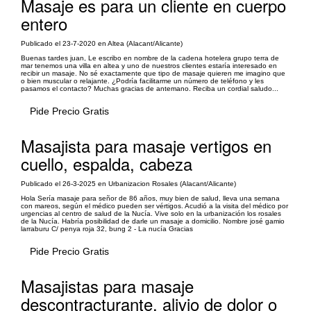
Masaje es para un cliente en cuerpo
entero
Publicado el 23-7-2020 en Altea (Alacant/Alicante)
Buenas tardes juan, Le escribo en nombre de la cadena hotelera grupo terra de
mar tenemos una villa en altea y uno de nuestros clientes estaría interesado en
recibir un masaje. No sé exactamente que tipo de masaje quieren me imagino que
o bien muscular o relajante. ¿Podría facilitarme un número de teléfono y les
pasamos el contacto? Muchas gracias de antemano. Reciba un cordial saludo...
Pide Precio Gratis
Masajista para masaje vertigos en
cuello, espalda, cabeza
Publicado el 26-3-2025 en Urbanizacion Rosales (Alacant/Alicante)
Hola Sería masaje para señor de 86 años, muy bien de salud, lleva una semana
con mareos, según el médico pueden ser vértigos. Acudió a la visita del médico por
urgencias al centro de salud de la Nucía. Vive solo en la urbanización los rosales
de la Nucía. Habría posibilidad de darle un masaje a domicilio. Nombre josé gamio
larraburu C/ penya roja 32, bung 2 - La nucía Gracias
Pide Precio Gratis
Masajistas para masaje
descontracturante, alivio de dolor o