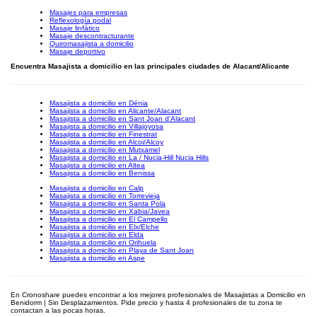
Masajes para empresas
Reflexología podal
Masaje linfático
Masaje descontracturante
Quiromasajista a domicilio
Masaje deportivo
Encuentra Masajista a domicilio en las principales ciudades de Alacant/Alicante
Masajista a domicilio en Dénia
Masajista a domicilio en Alicante/Alacant
Masajista a domicilio en Sant Joan d'Alacant
Masajista a domicilio en Villajoyosa
Masajista a domicilio en Finestrat
Masajista a domicilio en Alcoi/Alcoy
Masajista a domicilio en Mutxamel
Masajista a domicilio en La / Nucia-Hill Nucia Hills
Masajista a domicilio en Altea
Masajista a domicilio en Benissa
Masajista a domicilio en Calp
Masajista a domicilio en Torrevieja
Masajista a domicilio en Santa Pola
Masajista a domicilio en Xabia/Javea
Masajista a domicilio en El Campello
Masajista a domicilio en Elx/Elche
Masajista a domicilio en Elda
Masajista a domicilio en Orihuela
Masajista a domicilio en Playa de Sant Joan
Masajista a domicilio en Aspe
En Cronoshare puedes encontrar a los mejores profesionales de Masajistas a Domicilio en
Benidorm | Sin Desplazamientos. Pide precio y hasta 4 profesionales de tu zona te
contactan a las pocas horas.