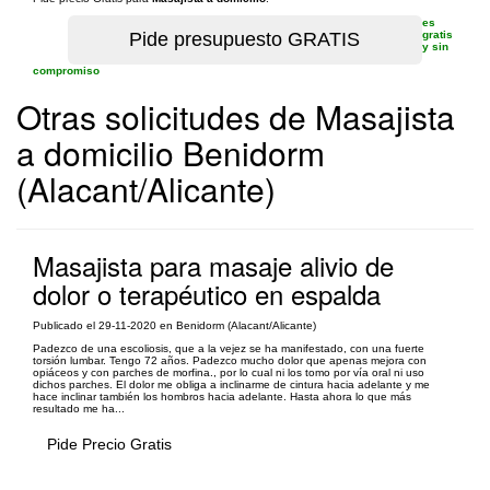
es
gratis
y sin
compromiso
Otras solicitudes de Masajista
a domicilio Benidorm
(Alacant/Alicante)
Masajista para masaje alivio de
dolor o terapéutico en espalda
Publicado el 29-11-2020 en Benidorm (Alacant/Alicante)
Padezco de una escoliosis, que a la vejez se ha manifestado, con una fuerte
torsión lumbar. Tengo 72 años. Padezco mucho dolor que apenas mejora con
opiáceos y con parches de morfina., por lo cual ni los tomo por vía oral ni uso
dichos parches. El dolor me obliga a inclinarme de cintura hacia adelante y me
hace inclinar también los hombros hacia adelante. Hasta ahora lo que más
resultado me ha...
Pide Precio Gratis