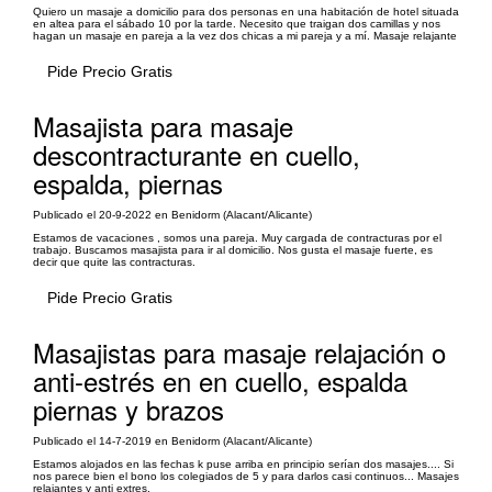
Quiero un masaje a domicilio para dos personas en una habitación de hotel situada
en altea para el sábado 10 por la tarde. Necesito que traigan dos camillas y nos
hagan un masaje en pareja a la vez dos chicas a mi pareja y a mí. Masaje relajante
Pide Precio Gratis
Masajista para masaje
descontracturante en cuello,
espalda, piernas
Publicado el 20-9-2022 en Benidorm (Alacant/Alicante)
Estamos de vacaciones , somos una pareja. Muy cargada de contracturas por el
trabajo. Buscamos masajista para ir al domicilio. Nos gusta el masaje fuerte, es
decir que quite las contracturas.
Pide Precio Gratis
Masajistas para masaje relajación o
anti-estrés en en cuello, espalda
piernas y brazos
Publicado el 14-7-2019 en Benidorm (Alacant/Alicante)
Estamos alojados en las fechas k puse arriba en principio serían dos masajes.... Si
nos parece bien el bono los colegiados de 5 y para darlos casi continuos... Masajes
relajantes y anti extres.