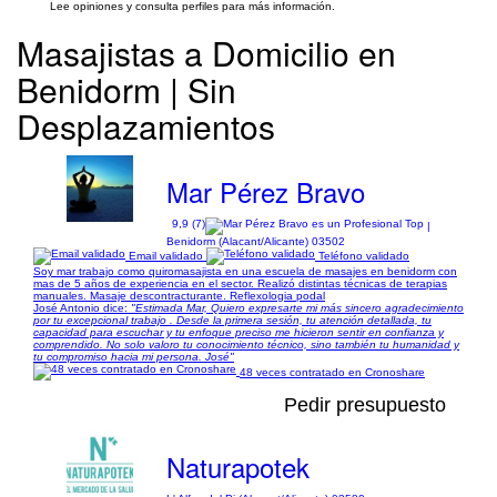
Lee opiniones y consulta perfiles para más información.
Masajistas a Domicilio en
Benidorm | Sin
Desplazamientos
Mar Pérez Bravo
9,9 (7)
|
Benidorm (Alacant/Alicante) 03502
Email validado
Teléfono validado
Soy mar trabajo como quiromasajista en una escuela de masajes en benidorm con
mas de 5 años de experiencia en el sector. Realizó distintas técnicas de terapias
manuales. Masaje descontracturante. Reflexologia podal
José Antonio dice:
"Estimada Mar, Quiero expresarte mi más sincero agradecimiento
por tu excepcional trabajo . Desde la primera sesión, tu atención detallada, tu
capacidad para escuchar y tu enfoque preciso me hicieron sentir en confianza y
comprendido. No solo valoro tu conocimiento técnico, sino también tu humanidad y
tu compromiso hacia mi persona. José"
48 veces contratado en Cronoshare
Pedir presupuesto
Naturapotek