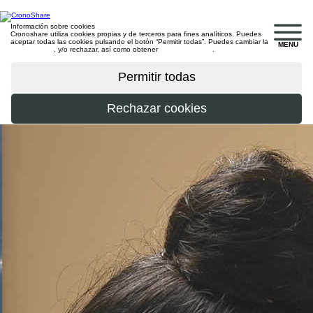
Información sobre cookies
Cronoshare utiliza cookies propias y de terceros para fines analíticos. Puedes
aceptar todas las cookies pulsando el botón “Permitir todas”. Puedes cambiar la
MENU
configuración
, y/o rechazar, así como obtener
más información
.