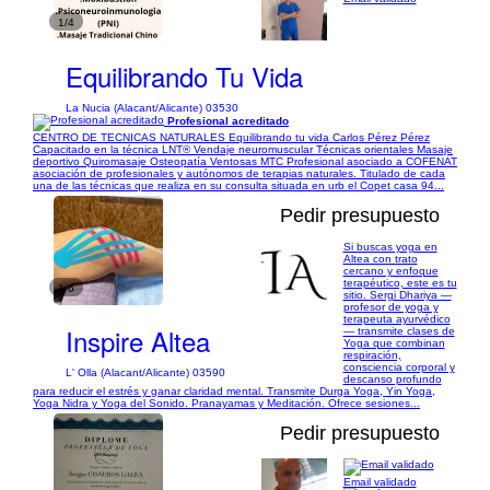
1/4
Equilibrando Tu Vida
La Nucia (Alacant/Alicante) 03530
Profesional acreditado
CENTRO DE TECNICAS NATURALES Equilibrando tu vida Carlos Pérez Pérez
Capacitado en la técnica LNT® Vendaje neuromuscular Técnicas orientales Masaje
deportivo Quiromasaje Osteopatía Ventosas MTC Profesional asociado a COFENAT
asociación de profesionales y autónomos de terapias naturales. Titulado de cada
una de las técnicas que realiza en su consulta situada en urb el Copet casa 94...
Pedir presupuesto
Si buscas yoga en
Altea con trato
cercano y enfoque
terapéutico, este es tu
1/6
sitio. Sergi Dhariya —
profesor de yoga y
terapeuta ayurvédico
Inspire Altea
— transmite clases de
Yoga que combinan
respiración,
consciencia corporal y
L' Olla (Alacant/Alicante) 03590
descanso profundo
para reducir el estrés y ganar claridad mental. Transmite Durga Yoga, Yin Yoga,
Yoga Nidra y Yoga del Sonido. Pranayamas y Meditación. Ofrece sesiones...
Pedir presupuesto
Email validado