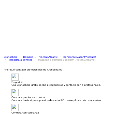
Cronoshare
Domicilio
Alacant/Alicante
Benidorm (Alacant/Alicante)
Masajista a domicilio
Masajista a domicilio Benidorm (Alacant/Alicante)
¿Por qué contratar profesionales de Cronoshare?
Es gratuito
Usa Cronoshare gratis: recibe presupuestos y contacta con 4 profesionales.
Compara precios de tu zona
Compara hasta 4 presupuestos desde tu PC o smartphone, sin compromiso.
Contrata con confianza