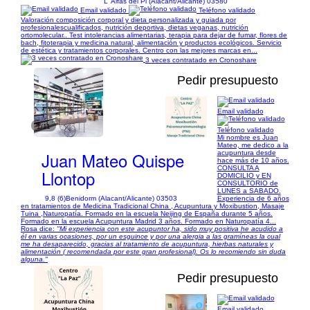
L' Alfas del Pi (Alacant/Alicante) 03580
Email validado
Teléfono validado
Valoración composición corporal y dieta personalizada y guiada por
profesionalescualificados, nutrición deportiva, dietas veganas, nutrición
ortomolecular.. Test intolerancias alimentarias, terapia para dejar de fumar, flores de
bach, fitoterapia y medicina natural, alimentación y productos ecológicos. Servicio
de estética y tratamientos corporales. Centro con las mejores marcas en...
3 veces contratado en Cronoshare
Pedir presupuesto
Email validado
1/11
Teléfono validado
Mi nombre es Juan
Mateo, me dedico a la
Juan Mateo Quispe
acupuntura desde
hace más de 10 años.
CONSULTA A
Llontop
DOMICILIO y EN
CONSULTORIO de
LUNES a SABADO.
9,8 (6)
Benidorm (Alacant/Alicante) 03503
Experiencia de 6 años
en tratamientos de Medicina Tradicional China , Acupuntura y Moxibustion, Masaje
Tuina ,Naturopatía. Formado en la escuela Neijing de España durante 5 años.
Formado en la escuela Acupuntura Madrid 3 años. Formado en Naturopatía 4...
Rosa dice:
"Mi experiencia con este acupuntor ha, sido muy positiva he acudido a
él en varias ocasiones, por un esguince y por una alergia a las gramíneas la cual
me ha desaparecido, gracias al tratamiento de acupuntura, hierbas naturales y
alimentación ( recomendada por este gran profesional). Os lo recomiendo sin duda
alguna."
Pedir presupuesto
Email validado