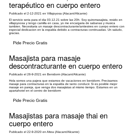
terapéutico en cuerpo entero
Publicado el 2-12-2021 en Villajoyosa (Alacant/Alicante)
El servicio seria para el dia 03.12.21 sobre las 20h. Soy quiromasajista, resido en
villajoyoosa y tengo camilla en casa, yo me encargaria de sabanas y musica
tambien. Necesitaria un masaje descontracturante/antiestres en cuerpo entero con
especial dedicacion en la espalda debido a contracturas continuadas. Un saludo,
gracias.
Pide Precio Gratis
Masajista para masaje
descontracturante en cuerpo entero
Publicado el 26-9-2021 en Benidorm (Alacant/Alicante)
Hola somos una pajera que estamos de vacaciones en benidorm. Precisamos
masaje para contracturas en la espalda de tanto conducir. Si es posible mejor
masaje en pareja, que venga dos masajistas al mismo tiempo. Estamos en un
apartahotel en el centro de benidorm
Pide Precio Gratis
Masajistas para masaje thai en
cuerpo entero
Publicado el 22-9-2020 en Altea (Alacant/Alicante)