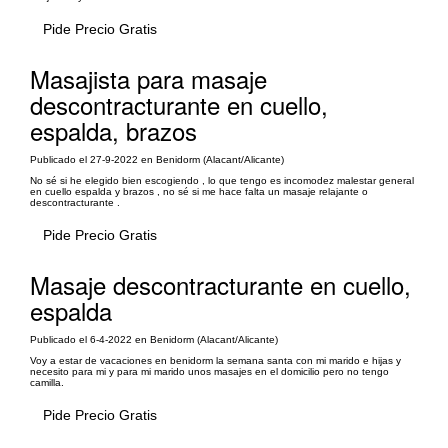
Pide Precio Gratis
Masajista para masaje
descontracturante en cuello,
espalda, brazos
Publicado el 27-9-2022 en Benidorm (Alacant/Alicante)
No sé si he elegido bien escogiendo , lo que tengo es incomodez malestar general
en cuello espalda y brazos , no sé si me hace falta un masaje relajante o
descontracturante .
Pide Precio Gratis
Masaje descontracturante en cuello,
espalda
Publicado el 6-4-2022 en Benidorm (Alacant/Alicante)
Voy a estar de vacaciones en benidorm la semana santa con mi marido e hijas y
necesito para mi y para mi marido unos masajes en el domicilio pero no tengo
camilla.
Pide Precio Gratis