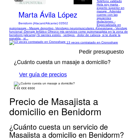
Teléfono validado
Hola soy marta ,
experto superior en
Marta Ávila López
masaje . Además
cuento con las
siguientes
titulaciones: -
Benidorm (Alacant/Alicante) 03502
Especializada en
quiromasaje - Masaje deportivo -Vendajes neuromusculares -Kinesiotape - Vendaje
funcional -Drenaje linfático Ofrezco mis servicios como quiromasajista en la zona de
benidorm (alicante) Si sientes estrés , vertigos , dolor de cabeza, si te duele la
espalda , si...
13 veces contratado en Cronoshare
Pedir presupuesto
¿Cuánto cuesta un masaje a domicilio?
Ver guía de precios
€
€€
€€€
€€€€
Precio de Masajista a
domicilio en Benidorm
¿Cuánto cuesta un servicio de
Masajista a domicilio en Benidorm?