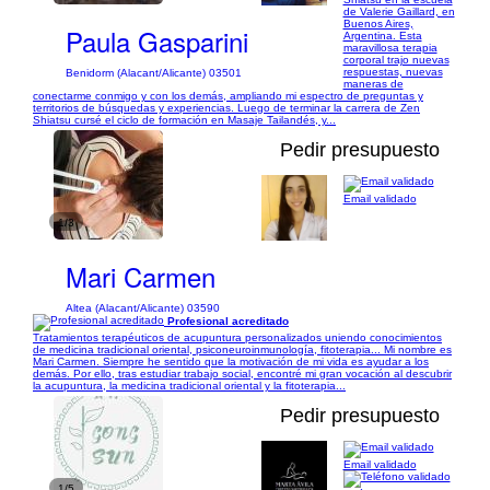
de Valerie Gaillard, en
Buenos Aires,
Paula Gasparini
Argentina. Esta
maravillosa terapia
corporal trajo nuevas
respuestas, nuevas
Benidorm (Alacant/Alicante) 03501
maneras de
conectarme conmigo y con los demás, ampliando mi espectro de preguntas y
territorios de búsquedas y experiencias. Luego de terminar la carrera de Zen
Shiatsu cursé el ciclo de formación en Masaje Tailandés, y...
Pedir presupuesto
Email validado
1/3
Mari Carmen
Altea (Alacant/Alicante) 03590
Profesional acreditado
Tratamientos terapéuticos de acupuntura personalizados uniendo conocimientos
de medicina tradicional oriental, psiconeuroinmunología, fitoterapia... Mi nombre es
Mari Carmen. Siempre he sentido que la motivación de mi vida es ayudar a los
demás. Por ello, tras estudiar trabajo social, encontré mi gran vocación al descubrir
la acupuntura, la medicina tradicional oriental y la fitoterapia...
Pedir presupuesto
Email validado
1/5