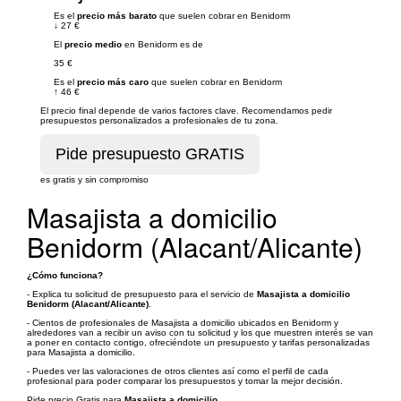
Es el
precio más barato
que suelen cobrar en Benidorm
↓
27 €
El
precio medio
en Benidorm es de
35 €
Es el
precio más caro
que suelen cobrar en Benidorm
↑
46 €
El precio final depende de varios factores clave. Recomendamos pedir
presupuestos personalizados a profesionales de tu zona.
es gratis y sin compromiso
Masajista a domicilio
Benidorm (Alacant/Alicante)
¿Cómo funciona?
- Explica tu solicitud de presupuesto para el servicio de
Masajista a domicilio
Benidorm (Alacant/Alicante)
.
- Cientos de profesionales de Masajista a domicilio ubicados en Benidorm y
alrededores van a recibir un aviso con tu solicitud y los que muestren interés se van
a poner en contacto contigo, ofreciéndote un presupuesto y tarifas personalizadas
para Masajista a domicilio.
- Puedes ver las valoraciones de otros clientes así como el perfil de cada
profesional para poder comparar los presupuestos y tomar la mejor decisión.
Pide precio Gratis para
Masajista a domicilio
.