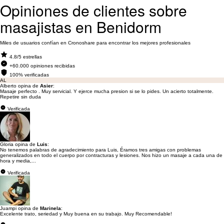
Opiniones de clientes sobre
masajistas en Benidorm
Miles de usuarios confían en Cronoshare para encontrar los mejores profesionales
4.8/5 estrellas
+60.000 opiniones recibidas
100% verificadas
AL
Alberto opina de
Asier
:
Masaje perfecto . Muy servicial. Y ejerce mucha presion si se lo pides. Un acierto totalmente.
Repetire sin duda
Verificada
Gloria opina de
Luis
:
No tenemos palabras de agradecimiento para Luis, Éramos tres amigas con problemas
generalizados en todo el cuerpo por contracturas y lesiones. Nos hizo un masaje a cada una de
hora y media,...
Verificada
Juampi opina de
Marinela
:
Excelente trato, seriedad y Muy buena en su trabajo. Muy Recomendable!